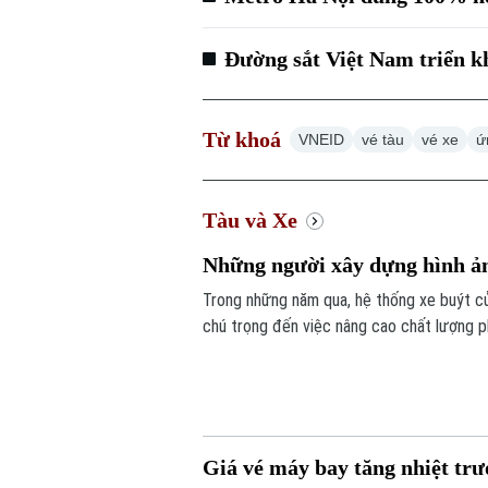
Đường sắt Việt Nam triển kh
Từ khoá
VNEID
vé tàu
vé xe
ứ
Tàu và Xe
Những người xây dựng hình ản
Trong những năm qua, hệ thống xe buýt c
chú trọng đến việc nâng cao chất lượng p
của đội ngũ công nhân lái xe, nhân viên p
thành lựa chọn quen thuộc của nhiều ngườ
Giá vé máy bay tăng nhiệt trướ