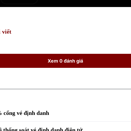
e
Current
Duration
Time
 viết
Xem 0 đánh giá
 cổng vé định danh
thống soát vé định danh điện tử