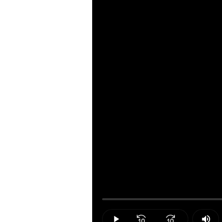
Loaded
:
0.00%