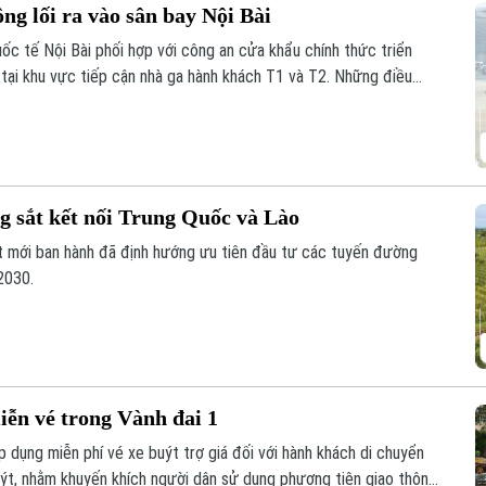
ng lối ra vào sân bay Nội Bài
ốc tế Nội Bài phối hợp với công an cửa khẩu chính thức triển
 tại khu vực tiếp cận nhà ga hành khách T1 và T2. Những điều
ằm giảm ùn tắc và tối ưu hóa giao thông.
g sắt kết nối Trung Quốc và Lào
t mới ban hành đã định hướng ưu tiên đầu tư các tuyến đường
2030.
iễn vé trong Vành đai 1
 dụng miễn phí vé xe buýt trợ giá đối với hành khách di chuyển
uýt, nhằm khuyến khích người dân sử dụng phương tiện giao thông