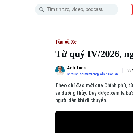
Chủ Nhật
THỜI SỰ
HÀ NỘI
THẾ GIỚI
09 Tháng 08, 2026
Hà Nội
Nhịp sống Hà Nộ
Tin tức
Tàu và Xe
Từ quý IV/2026, ng
Chính trị
Người Hà Nội
Quân s
Anh Tuấn
Xã hội
Khoảnh khắc Hà 
Hồ sơ
22/
anhtuan.nguyentrong@daihanoi.vn
An ninh trật tự
Ẩm thực
Người V
Theo chỉ đạo mới của Chính phủ, từ
vé đường thủy. Đây được xem là bước
Công nghệ
người dân khi di chuyển.
Skip Ad