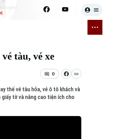
I
E
THỂ THAO
GIẢI TRÍ
ĐÃ PHÁT SÓNG
Bóng đá
Tin tức
vé tàu, vé xe
ỡng
Quần vợt
Sao
sức khỏe
Golf
Điện ảnh
0
Thời trang
ay thế vé tàu hỏa, vé ô tô khách và
 giấy tờ và nâng cao tiện ích cho
Âm nhạc