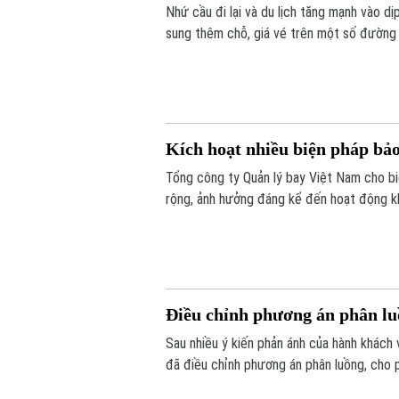
Nhứ cầu đi lại và du lịch tăng mạnh vào 
sung thêm chỗ, giá vé trên một số đường 
ngày cao điểm.
Kích hoạt nhiều biện pháp bả
Tổng công ty Quản lý bay Việt Nam cho b
rộng, ảnh hưởng đáng kể đến hoạt động khai
nhiều chuyến bay phải bay chờ, điều chỉnh
Điều chỉnh phương án phân luồ
Sau nhiều ý kiến phản ánh của hành khách 
đã điều chỉnh phương án phân luồng, cho 
lực lượng hỗ trợ ngay tại nhà ga.