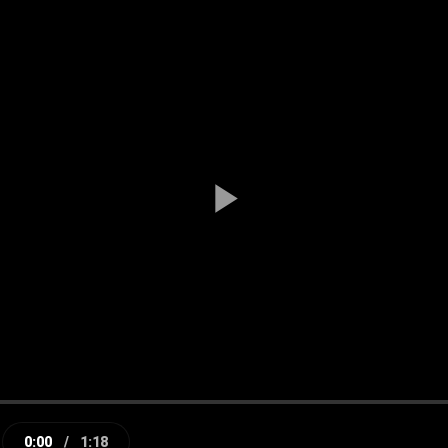
Play
Video
0:00
/
1:18