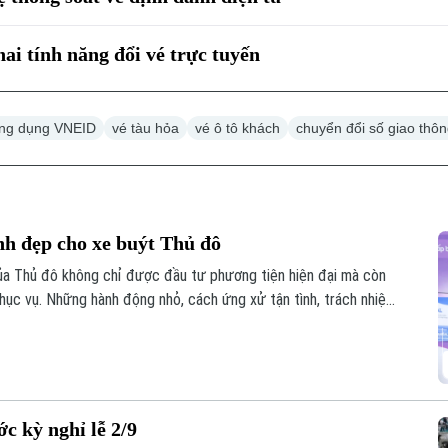
ai tính năng đổi vé trực tuyến
ng dụng VNEID
vé tàu hỏa
vé ô tô khách
chuyển đổi số giao thô
h đẹp cho xe buýt Thủ đô
ủa Thủ đô không chỉ được đầu tư phương tiện hiện đại mà còn
hục vụ. Những hành động nhỏ, cách ứng xử tận tình, trách nhiệm
hục vụ đã góp phần tạo dựng niềm tin, để xe buýt ngày càng trở
i dân.
c kỳ nghỉ lễ 2/9