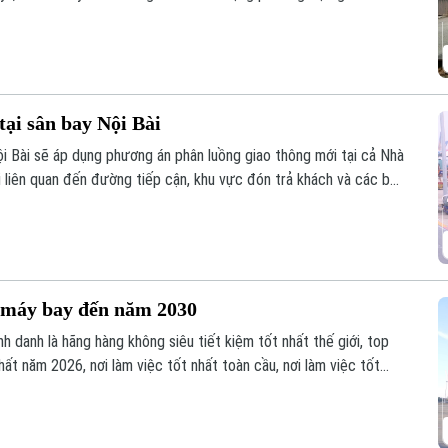
phố yêu cầu cần xây dựng nhận diện với các tuyến xe buýt này.
tại sân bay Nội Bài
 Bài sẽ áp dụng phương án phân luồng giao thông mới tại cả Nhà
i liên quan đến đường tiếp cận, khu vực đón trả khách và các bãi
0 máy bay đến năm 2030
h danh là hãng hàng không siêu tiết kiệm tốt nhất thế giới, top
hất năm 2026, nơi làm việc tốt nhất toàn cầu, nơi làm việc tốt
ẽ nửa đầu năm 2026 cũng là động lực để đơn vị phấn đấu đầu tư