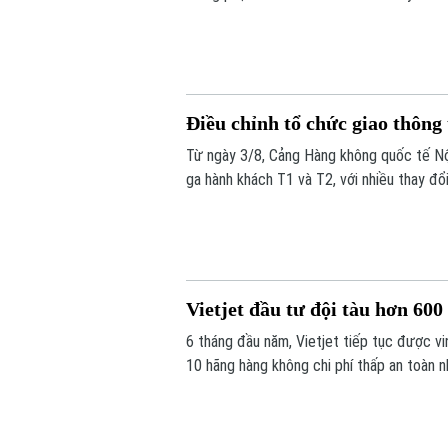
công cộng. Để triển khai hiệu quả, Thành 
Điều chỉnh tổ chức giao thông 
Từ ngày 3/8, Cảng Hàng không quốc tế Nội
ga hành khách T1 và T2, với nhiều thay đổ
đỗ ô tô.
Vietjet đầu tư đội tàu hơn 60
6 tháng đầu năm, Vietjet tiếp tục được vin
10 hãng hàng không chi phí thấp an toàn n
nhất châu Á. Tiền đề tăng trưởng mạnh m
đội tàu hơn 600 máy bay đến năm 2030.