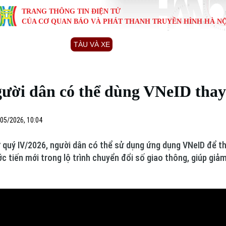
TRANG THÔNG TIN ĐIỆN TỬ
CỦA CƠ QUAN BÁO VÀ PHÁT THANH TRUYỀN HÌNH HÀ NỘ
KINH TẾ
NHÀ ĐẤT
TÀU VÀ XE
GIÁO DỤC
VĂN HÓA
SỨC KHỎ
i
Tin tức
Tin tức
Ô tô
Tin tức
Tin tức
Y tế
ười dân có thể dùng VNeID thay 
ự
Cafe sáng
Đầu tư
Tàu
Tuyển sinh
Làng nghề
Dinh dư
Nội
Tài chính Ngân hàng
Căn hộ
Xe máy
Hướng nghiệp
Di tích
Tư vấn 
05/2026, 10:04
iệt 4 phương
Doanh nghiệp
Đất đai
Thị trường
 quý IV/2026, người dân có thể sử dụng ứng dụng VNeID để th
 tiến mới trong lộ trình chuyển đổi số giao thông, giúp giảm
Kinh nghiệm
Đánh giá