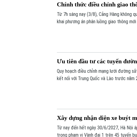
Chính thức điều chỉnh giao thô
Từ 7h sáng nay (3/8), Cảng Hàng không qu
khai phương án phân luồng giao thông mới
chỉnh ngay tại lối ra - vào sân bay này nh
Ưu tiên đầu tư các tuyến đườn
Quy hoạch điều chỉnh mạng lưới đường sắ
kết nối với Trung Quốc và Lào trước năm 
Xây dựng nhận diện xe buýt m
Từ nay đến hết ngày 30/6/2027, Hà Nội áp
trong phạm vi Vành đai 1 trên 45 tuyến b