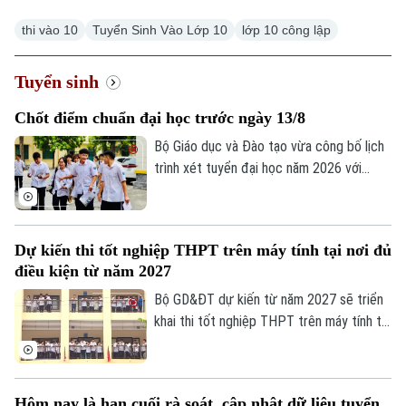
thi vào 10
Tuyển Sinh Vào Lớp 10
lớp 10 công lập
Tuyển sinh
Chốt điểm chuẩn đại học trước ngày 13/8
Bộ Giáo dục và Đào tạo vừa công bố lịch
trình xét tuyển đại học năm 2026 với
nhiều mốc thời gian quan trọng. Đáng chú
ý, sau khi hoàn tất quá trình lọc ảo, các cơ
sở đào tạo sẽ không được điều chỉnh
Dự kiến thi tốt nghiệp THPT trên máy tính tại nơi đủ
danh sách thí sinh trúng tuyển và phải
điều kiện từ năm 2027
công bố điểm chuẩn trước 17 giờ ngày
13/8.
Bộ GD&ĐT dự kiến từ năm 2027 sẽ triển
khai thi tốt nghiệp THPT trên máy tính tại
một số địa phương, thí sinh thi trên máy
và trên giấy sẽ dùng chung đề trắc
nghiệm.
Hôm nay là hạn cuối rà soát, cập nhật dữ liệu tuyển