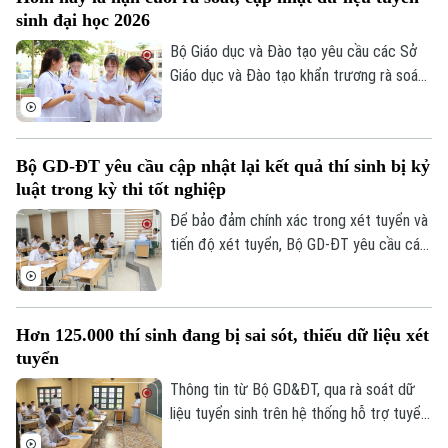
sinh đại học 2026
Bộ Giáo dục và Đào tạo yêu cầu các Sở
Giáo dục và Đào tạo khẩn trương rà soát,
cập nhật dữ liệu tuyển sinh đại học, cao
đẳng trên Hệ thống hỗ trợ tuyển sinh
chung, hoàn thành trước 17 giờ hôm nay
Bộ GD-ĐT yêu cầu cập nhật lại kết quả thí sinh bị kỷ
(24/7/2026). Các điểm tiếp nhận hồ sơ
luật trong kỳ thi tốt nghiệp
được yêu cầu tuyệt đối không để chậm
muộn hoặc bỏ sót đơn thư của thí sinh.
Để bảo đảm chính xác trong xét tuyển và
tiến độ xét tuyển, Bộ GD-ĐT yêu cầu các
sở cập nhật lại kết quả thi của thí sinh bị
kỷ luật trong kỳ thi tốt nghiệp THPT dẫn
đến thay đổi điểm thi lên Hệ thống hỗ trợ
Chuyên mục
Hơn 125.000 thí sinh đang bị sai sót, thiếu dữ liệu xét
tuyển sinh chung đối với thi sinh.
tuyển
Thời sự
Thông tin từ Bộ GD&ĐT, qua rà soát dữ
liệu tuyển sinh trên hệ thống hỗ trợ tuyển
Hà Nội
Hà Nội
sinh chung, Bộ nhận thấy một số tồn tại