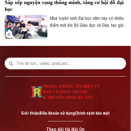
Sắp xếp nguyện vọng thông minh, tăng cơ hội đỗ đại
tập trung chọn đúng người học, phù hợp
học
năng lực và nhu cầu thị trường lao động.
Mùa tuyển sinh đại học năm nay có nhiều
điểm mới khi Bộ Giáo dục và Đào tạo giới
hạn mỗi thí sinh được đăng ký tối đa 15
nguyện vọng và yêu cầu ngưỡng đầu vào
tối thiểu đối với thí sinh tham gia xét
tuyển. Vậy làm thế nào để tận dụng hiệu
quả các nguyện vọng và gia tăng cơ hội
trúng tuyển?
TRANG THÔNG TIN ĐIỆN TỬ
BÁO VÀ PHÁT THANH
& TRUYỀN HÌNH HÀ NỘI
Giới thiệu
Điều khoản sử dụng
Chính sách bảo mật
Theo dõi Hà Nội On