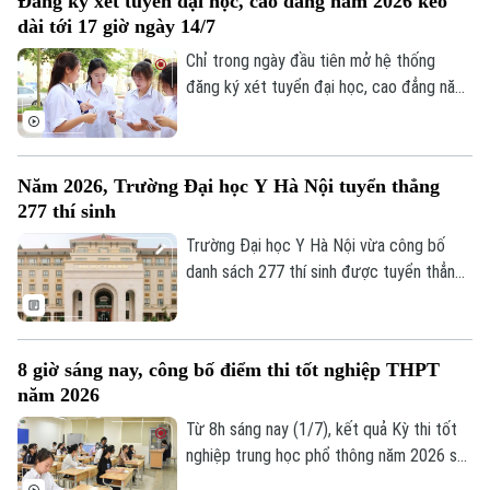
Đăng ký xét tuyển đại học, cao đẳng năm 2026 kéo
ngay sau thời điểm Bộ Giáo dục và Đào
0865.116.699 (hotline)
0865.116.699
dài tới 17 giờ ngày 14/7
tạo và các tỉnh, thành phố công bố kết
quả thi tốt nghiệp THPT 2026.
Chỉ trong ngày đầu tiên mở hệ thống
đăng ký xét tuyển đại học, cao đẳng năm
2026 đã có hơn 112.000 thí sinh đăng ký,
với hơn 652.000 nguyện vọng được cập
nhật trên hệ thống.
Năm 2026, Trường Đại học Y Hà Nội tuyển thẳng
277 thí sinh
Trường Đại học Y Hà Nội vừa công bố
danh sách 277 thí sinh được tuyển thẳng
vào đại học hệ chính quy của trường năm
2026.
8 giờ sáng nay, công bố điểm thi tốt nghiệp THPT
năm 2026
Từ 8h sáng nay (1/7), kết quả Kỳ thi tốt
nghiệp trung học phổ thông năm 2026 sẽ
được công bố trên toàn quốc.