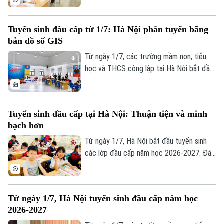
Tuyển sinh đầu cấp từ 1/7: Hà Nội phân tuyến bằng
bản đồ số GIS
Từ ngày 1/7, các trường mầm non, tiểu
học và THCS công lập tại Hà Nội bắt đầu
tuyển sinh đầu cấp năm học 2026-2027
với chỉ tiêu dự kiến gần 800.000 trẻ và
học sinh. Điểm mới đáng chú ý là TP lần
Tuyển sinh đầu cấp tại Hà Nội: Thuận tiện và minh
đầu ứng dụng AI kết hợp bản đồ số GIS,
bạch hơn
dữ liệu dân cư để phân tuyến theo nơi cư
trú, ưu tiên xếp trường gần nhà, giúp nâng
Từ ngày 1/7, Hà Nội bắt đầu tuyển sinh
cao tính minh bạch, phân bổ hợp lý chỉ
các lớp đầu cấp năm học 2026-2027. Đây
tiêu, giảm áp lực quá tải.
cũng là năm đầu tiên Thành phố ứng dụng
bản đồ số kết hợp trí tuệ nhân tạo (AI)
trong tuyển sinh mầm non, lớp 1 và lớp 6,
Từ ngày 1/7, Hà Nội tuyển sinh đầu cấp năm học
góp phần hỗ trợ phụ huynh tra cứu thông
2026-2027
tin, xác định tuyến tuyển sinh và đăng ký