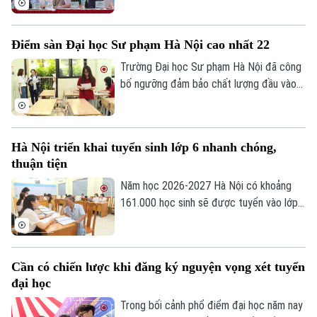
của Bộ Giáo dục và Đào tạo sẽ chính thức
đóng. Đây là thời điểm thí sinh cần khẩn
Điểm sàn Đại học Sư phạm Hà Nội cao nhất 22
trương rà soát toàn bộ thông tin trước
khi chốt nguyện vọng.
Trường Đại học Sư phạm Hà Nội đã công
bố ngưỡng đảm bảo chất lượng đầu vào
(điểm sàn), nhóm ngành đào tạo giáo viên
cao nhất.
Hà Nội triển khai tuyển sinh lớp 6 nhanh chóng,
Theo dõi Hà Nội On
thuận tiện
Năm học 2026-2027 Hà Nội có khoảng
161.000 học sinh sẽ được tuyển vào lớp
6. Bắt đầu từ 7/7 đến 24 giờ ngày 9/7,
phụ huynh có con vào lớp 6 thực hiện
đăng ký tuyển sinh trực tuyến và chuẩn bị
Cần có chiến lược khi đăng ký nguyện vọng xét tuyển
đầy đủ hồ sơ để việc nhập học diễn ra
đại học
thuận lợi, đúng quy định.
Trong bối cảnh phổ điểm đại học năm nay