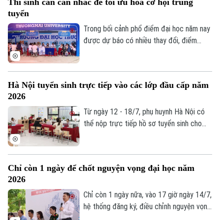
Thí sinh cần cân nhắc để tối ưu hóa cơ hội trúng
sinh và phụ huynh băn khoăn không chỉ là
tuyển
chọn trường nào, mà là học gì để có thể
thích ứng với một thị trường lao động
Trong bối cảnh phổ điểm đại học năm nay
đang thay đổi rất nhanh dưới tác động
được dự báo có nhiều thay đổi, điểm
của trí tuệ nhân tạo.
chuẩn của nhiều ngành có thể biến động
theo cả hai chiều, việc đăng ký nguyện
vọng không còn đơn thuần là chọn trường
Hà Nội tuyển sinh trực tiếp vào các lớp đầu cấp năm
yêu thích mà cần có một chiến lược hợp
2026
lý để vừa theo đuổi ước mơ, vừa bảo đảm
cơ hội trúng tuyển.
Từ ngày 12 - 18/7, phụ huynh Hà Nội có
thể nộp trực tiếp hồ sơ tuyển sinh cho
con vào lớp 1, lớp 6 và mầm non 5 tuổi
năm học 2026-2027.
Chỉ còn 1 ngày để chốt nguyện vọng đại học năm
2026
Chỉ còn 1 ngày nữa, vào 17 giờ ngày 14/7,
hệ thống đăng ký, điều chỉnh nguyện vọng
xét tuyển đại học, cao đẳng năm 2026