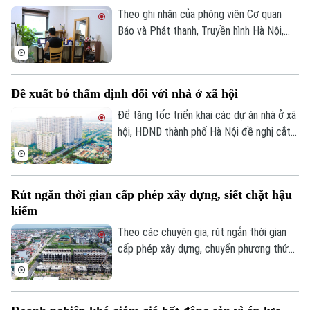
0865.116.699 (hotline)
0865.116.699
Theo ghi nhận của phóng viên Cơ quan
Báo và Phát thanh, Truyền hình Hà Nội,
đầu tháng 8, giá thuê nhà trọ và chung cư
mini quanh nhiều trường đại học tại Hà
Nội bắt đầu tăng nhẹ.
Đề xuất bỏ thẩm định đối với nhà ở xã hội
Để tăng tốc triển khai các dự án nhà ở xã
hội, HĐND thành phố Hà Nội đề nghị cắt
bỏ hoàn toàn khâu "thẩm định và ra quyết
định miễn tiền sử dụng đất". Bởi khi dự án
được xác định là nhà ở xã hội, doanh
Rút ngắn thời gian cấp phép xây dựng, siết chặt hậu
nghiệp sẽ được tự động miễn các thủ tục
kiểm
này để làm thủ tục giao đất.
Theo các chuyên gia, rút ngắn thời gian
cấp phép xây dựng, chuyển phương thức
quản lý từ “tiền kiểm” sang “hậu kiểm” sẽ
góp phần nâng cao hiệu lực, hiệu quả quản
lý nhà nước trong lĩnh vực xây dựng.