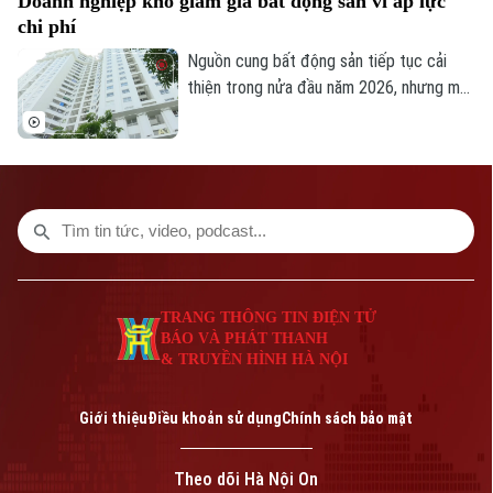
Doanh nghiệp khó giảm giá bất động sản vì áp lực
chi phí
Nguồn cung bất động sản tiếp tục cải
thiện trong nửa đầu năm 2026, nhưng mặt
bằng giá vẫn neo cao. Chi phí đất, xây
dựng, vốn và các nghĩa vụ tài chính gia
Bản quyền thuộc về Cơ quan Báo và Phát thanh Truyền hình Hà Nội Giấy
tăng khiến doanh nghiệp không còn nhiều
phép số: Số 63/GP-TTDT, cấp ngày 10/05/2023
dư địa giảm giá bán.
TRANG THÔNG TIN ĐIỆN TỬ
CỦA CƠ QUAN BÁO VÀ PHÁT THANH TRUYỀN HÌNH HÀ NỘI
Số 3-5 Huỳnh Thúc Kháng-Phường Láng-Hà Nội
TRANG THÔNG TIN ĐIỆN TỬ
Giám đốc: VŨ MINH TUẤN
BÁO VÀ PHÁT THANH
Phó Giám đốc: Nguyễn Kim Khiêm, Nguyễn Minh Đức, Nguyễn Thành Lợi
& TRUYỀN HÌNH HÀ NỘI
Giới thiệu
Điều khoản sử dụng
Chính sách bảo mật
Theo dõi Hà Nội On