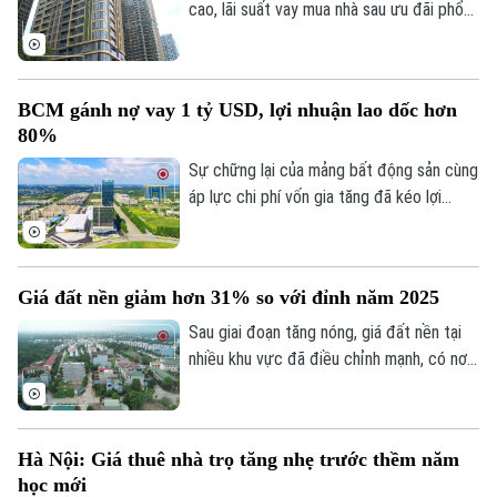
là giải pháp tối ưu.
cao, lãi suất vay mua nhà sau ưu đãi phổ
biến 13-15% một năm, tăng mạnh so với
năm ngoái đã tạo áp lực lớn lên thanh
khoản.
BCM gánh nợ vay 1 tỷ USD, lợi nhuận lao dốc hơn
80%
Sự chững lại của mảng bất động sản cùng
áp lực chi phí vốn gia tăng đã kéo lợi
nhuận nửa đầu năm 2026 của Tập đoàn
Đầu tư và Phát triển Công nghiệp
Becamex giảm hơn 80%. Trong bối cảnh
Giá đất nền giảm hơn 31% so với đỉnh năm 2025
dư nợ tài chính lên khoảng 1 tỷ USD, cổ
phiếu doanh nghiệp cũng giảm mạnh và lùi
Sau giai đoạn tăng nóng, giá đất nền tại
về vùng giá thấp nhất trong 5 năm.
nhiều khu vực đã điều chỉnh mạnh, có nơi
giảm tới 31% so với mức đỉnh thiết lập
cuối năm 2025.
Liên hệ đường dây nóng (bấm để gọi)
Hà Nội: Giá thuê nhà trọ tăng nhẹ trước thềm năm
Tòa soạn
Tòa soạn
học mới