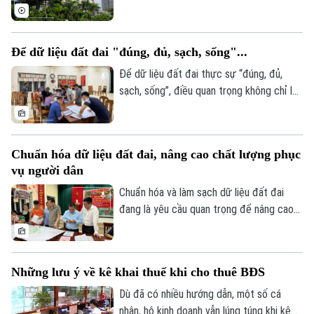
doanh bất động sản 2023” tổ chức sáng
giải pháp quan trọng để nâng cao tính
Di tích
Dinh dưỡng
6/8.
minh bạch của thị trường bất động sản.
Bóng đá
Giải trí
Tuy nhiên, để phát huy hiệu quả, dữ liệu
Để dữ liệu đất đai "đúng, đủ, sạch, sống"...
Tư vấn sức khỏe
cần được kết nối, cập nhật và chia sẻ
Quần vợt
Tin tức
Đã phát sóng
đồng bộ.
Để dữ liệu đất đai thực sự “đúng, đủ,
sạch, sống”, điều quan trọng không chỉ là
Golf
Sao
tiến độ, mà còn là chất lượng rà soát, đối
chiếu và sự phối hợp của người dân. Hà
Điện ảnh
Nội đang bước vào giai đoạn nước rút
Chuẩn hóa dữ liệu đất đai, nâng cao chất lượng phục
của chiến dịch cao điểm 45 ngày, với mục
Thời trang
vụ người dân
tiêu chuẩn hóa khoảng 4,1 triệu thửa đất
và căn hộ trước ngày 25/8/2026.
Chuẩn hóa và làm sạch dữ liệu đất đai
Âm nhạc
đang là yêu cầu quan trọng để nâng cao
hiệu quả quản lý, rút ngắn thủ tục hành
chính và bảo đảm quyền lợi của người dân.
Tại xã An Khánh, chiến dịch cao điểm 45
Những lưu ý về kê khai thuế khi cho thuê BĐS
ngày đang được triển khai đồng loạt từ
từng thôn, từng khu dân cư, với sự vào
Dù đã có nhiều hướng dẫn, một số cá
cuộc của cả hệ thống chính trị và sự
nhân, hộ kinh doanh vẫn lúng túng khi kê