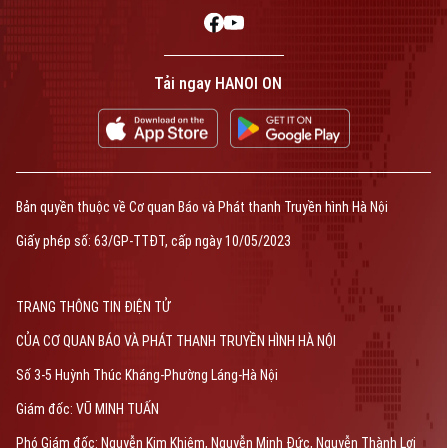
Tải ngay HANOI ON
Bản quyền thuộc về Cơ quan Báo và Phát thanh Truyền hình Hà Nội
Giấy phép số: 63/GP-TTĐT, cấp ngày 10/05/2023
TRANG THÔNG TIN ĐIỆN TỬ
CỦA CƠ QUAN BÁO VÀ PHÁT THANH TRUYỀN HÌNH HÀ NỘI
Số 3-5 Huỳnh Thúc Kháng-Phường Láng-Hà Nội
Giám đốc: VŨ MINH TUẤN
Phó Giám đốc: Nguyễn Kim Khiêm, Nguyễn Minh Đức, Nguyễn Thành Lợi