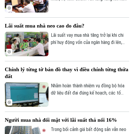
đồng thuận của người dân.
khai và nộp thuế đối với hoạt động cho
thuê nhà, bất động sản. Ngành Thuế mới
đây đã tổng hợp một số lưu ý về vấn đề
Lãi suất mua nhà neo cao do đâu?
này.
Lãi suất vay mua nhà tăng trở lại khi chi
phí huy động vốn của ngân hàng đi lên,
trong khi tín dụng bất động sản vẫn được
kiểm soát, khiến người mua nhà chịu áp
lực tài chính lớn hơn.
Theo dõi Hà Nội On
Chỉnh lý từng tờ bản đồ thay vì điều chỉnh từng thửa
đất
Nhằm hoàn thành nhiệm vụ đồng bộ hóa
dữ liệu đất đai đúng kế hoạch, các tổ
công tác luôn tìm các phương án để
chỉnh lý, cập nhật dữ liệu đất đai đảm bảo
theo đúng yêu cầu, trong đó, việc chỉnh lý
Người mua nhà đối mặt với lãi suất thả nổi 16%
từng tờ bản đồ thay vì chỉnh lý từng thửa
đất như trước đây đã và đang được xem
Trong bối cảnh giá bất động sản vẫn neo