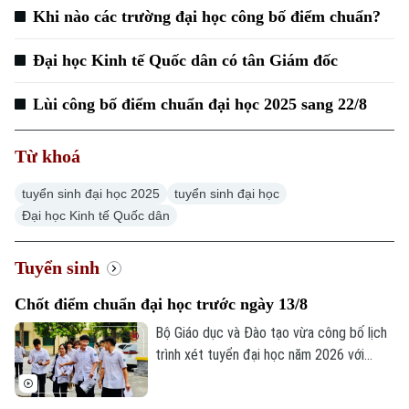
Khi nào các trường đại học công bố điểm chuẩn?
Đại học Kinh tế Quốc dân có tân Giám đốc
Lùi công bố điểm chuẩn đại học 2025 sang 22/8
Từ khoá
tuyển sinh đại học 2025
tuyển sinh đại học
Đại học Kinh tế Quốc dân
Chuyên mục
Thời sự
Tuyển sinh
Chốt điểm chuẩn đại học trước ngày 13/8
Hà Nội
Hà Nội
Bộ Giáo dục và Đào tạo vừa công bố lịch
Chính trị
trình xét tuyển đại học năm 2026 với
Nhịp sống Hà Nội
Thế giới
nhiều mốc thời gian quan trọng. Đáng chú
Xã hội
ý, sau khi hoàn tất quá trình lọc ảo, các cơ
Người Hà Nội