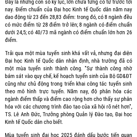
Đây là những con số kỷ lục, lớn chưa từng có từ trước tới
nay. Điểm chuẩn của Đại học Kinh tế Quốc dân năm nay
dao động từ 23 đến 28,83 điểm: trong đó, có 8 ngành đều
có mức điểm từ 28 điểm trở lên; 8 ngành có điểm chuẩn
dưới 24,5; có 40/73 mã ngành có điểm chuẩn lớn hơn 26
điểm.
Trải qua một mùa tuyển sinh khá vất vả, nhưng đại diện
Đại học Kinh tế Quốc dân nhận định, nhà trường đã có
một mùa tuyển sinh thành công. "Sự thành công nhờ
bám sát vào quy chế, kế hoạch tuyển sinh của Bộ GD&ĐT
cũng như chủ động trong triển khai công tác tuyển sinh
theo mô hình trực tuyến. Năm nay, độ phân hóa các
ngành điểm thấp và điểm cao rộng hơn cho thấy sự phân
hóa với các chương trình đào tạo của xã hội rõ nét hơn",
TS. Lê Anh Đức, Trưởng phòng Quản lý Đào tạo, Đại học
Xu hướng
Kinh tế Quốc dân cho biết.
Mùa tuyển sinh đại học 2025 đánh dấu bước tiến quan