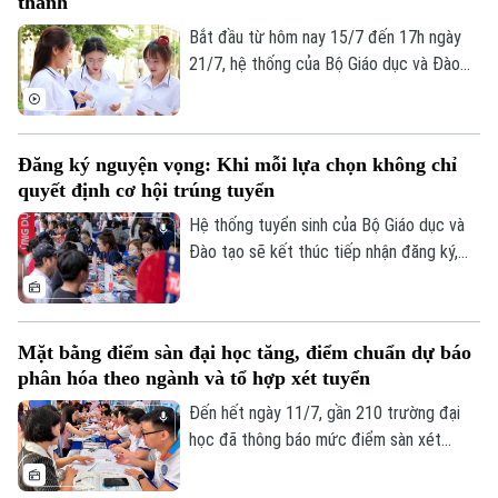
thành
Bắt đầu từ hôm nay 15/7 đến 17h ngày
21/7, hệ thống của Bộ Giáo dục và Đào
tạo sẽ mở cổng nộp lệ phí xét tuyển trực
tuyến. Để tránh tình trạng nghẽn mạng,
lịch thanh toán tại 34 tỉnh, thành phố đã
Đăng ký nguyện vọng: Khi mỗi lựa chọn không chỉ
được chia làm 6 mốc thời gian khác nhau.
quyết định cơ hội trúng tuyển
Đáng chú ý, các thí sinh tại Hà Nội sẽ nằm
trong nhóm nộp đầu tiên.
Hệ thống tuyển sinh của Bộ Giáo dục và
Đào tạo sẽ kết thúc tiếp nhận đăng ký,
điều chỉnh và bổ sung nguyện vọng xét
tuyển đại học sau 17h ngày mai 14/7. Đây
là giai đoạn quyết định, thí sinh cần rà
Mặt bằng điểm sàn đại học tăng, điểm chuẩn dự báo
soát thông tin, sắp xếp nguyện vọng hợp
phân hóa theo ngành và tổ hợp xét tuyển
lý, hoàn tất đăng ký đúng thời hạn để hạn
chế sai sót và gia tăng cơ hội trúng tuyển.
Đến hết ngày 11/7, gần 210 trường đại
học đã thông báo mức điểm sàn xét
tuyển. Trường Đại học Khoa học Tự nhiên,
Đại học Quốc gia Hà Nội lấy cao nhất khi