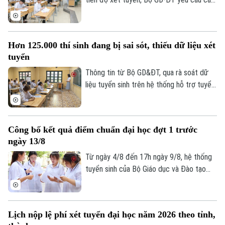
Quần vợt
Tin tức
Đã phát sóng
sở cập nhật lại kết quả thi của thí sinh bị
kỷ luật trong kỳ thi tốt nghiệp THPT dẫn
Golf
Sao
đến thay đổi điểm thi lên Hệ thống hỗ trợ
Hơn 125.000 thí sinh đang bị sai sót, thiếu dữ liệu xét
tuyển sinh chung đối với thi sinh.
Điện ảnh
tuyển
Thông tin từ Bộ GD&ĐT, qua rà soát dữ
Thời trang
liệu tuyển sinh trên hệ thống hỗ trợ tuyển
sinh chung, Bộ nhận thấy một số tồn tại
Âm nhạc
về dữ liệu điểm học bạ, phiếu đăng ký,
minh chứng ưu tiên và chứng chỉ ngoại
Công bố kết quả điểm chuẩn đại học đợt 1 trước
ngữ, dữ liệu khu vực ưu tiên. Cụ thể, hơn
ngày 13/8
125.000 thí sinh chưa được duyệt minh
chứng ưu tiên và chứng chỉ ngoại ngữ.
Từ ngày 4/8 đến 17h ngày 9/8, hệ thống
tuyển sinh của Bộ Giáo dục và Đào tạo
thực hiện lọc ảo toàn quốc. Các trường
đại học phải công bố điểm chuẩn đợt 1
trước ngày 13/8.
Lịch nộp lệ phí xét tuyển đại học năm 2026 theo tỉnh,