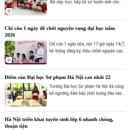
thể nộp trực tiếp hồ sơ tuyển sinh cho
con vào lớp 1, lớp 6 và mầm non 5 tuổi
năm học 2026-2027.
Chỉ còn 1 ngày để chốt nguyện vọng đại học năm
2026
Chỉ còn 1 ngày nữa, vào 17 giờ ngày 14/7,
hệ thống đăng ký, điều chỉnh nguyện vọng
xét tuyển đại học, cao đẳng năm 2026
của Bộ Giáo dục và Đào tạo sẽ chính thức
đóng. Đây là thời điểm thí sinh cần khẩn
Điểm sàn Đại học Sư phạm Hà Nội cao nhất 22
trương rà soát toàn bộ thông tin trước
khi chốt nguyện vọng.
Trường Đại học Sư phạm Hà Nội đã công
bố ngưỡng đảm bảo chất lượng đầu vào
(điểm sàn), nhóm ngành đào tạo giáo viên
cao nhất.
Hà Nội triển khai tuyển sinh lớp 6 nhanh chóng,
thuận tiện