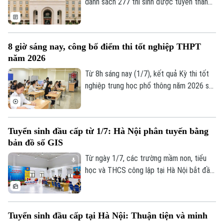
danh sách 277 thí sinh được tuyển thẳng
vào đại học hệ chính quy của trường năm
2026.
8 giờ sáng nay, công bố điểm thi tốt nghiệp THPT
năm 2026
Từ 8h sáng nay (1/7), kết quả Kỳ thi tốt
nghiệp trung học phổ thông năm 2026 sẽ
được công bố trên toàn quốc.
Tuyển sinh đầu cấp từ 1/7: Hà Nội phân tuyến bằng
bản đồ số GIS
Từ ngày 1/7, các trường mầm non, tiểu
học và THCS công lập tại Hà Nội bắt đầu
tuyển sinh đầu cấp năm học 2026-2027
với chỉ tiêu dự kiến gần 800.000 trẻ và
học sinh. Điểm mới đáng chú ý là TP lần
Tuyển sinh đầu cấp tại Hà Nội: Thuận tiện và minh
đầu ứng dụng AI kết hợp bản đồ số GIS,