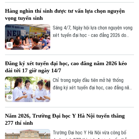
top đầu dự báo điểm chuẩn vẫn ở mức
Hàng nghìn thí sinh được tư vấn lựa chọn nguyện
cao, những thông tin về mức điểm, cơ hội
vọng tuyển sinh
trúng tuyển và triển vọng việc làm đang
được thí sinh đặc biệt quan tâm.
Sáng 4/7, Ngày hội lựa chọn nguyện vọng
xét tuyển đại học - cao đẳng 2026 do
Báo điện tử Tuổi Trẻ và các đơn vị phối
hợp tổ chức đồng thời diễn ra tại Hà Nội
và TP.HCM. Chương trình được tổ chức
Đăng ký xét tuyển đại học, cao đẳng năm 2026 kéo
ngay sau thời điểm Bộ Giáo dục và Đào
dài tới 17 giờ ngày 14/7
tạo và các tỉnh, thành phố công bố kết
quả thi tốt nghiệp THPT 2026.
Chỉ trong ngày đầu tiên mở hệ thống
đăng ký xét tuyển đại học, cao đẳng năm
2026 đã có hơn 112.000 thí sinh đăng ký,
với hơn 652.000 nguyện vọng được cập
nhật trên hệ thống.
Năm 2026, Trường Đại học Y Hà Nội tuyển thẳng
277 thí sinh
Trường Đại học Y Hà Nội vừa công bố