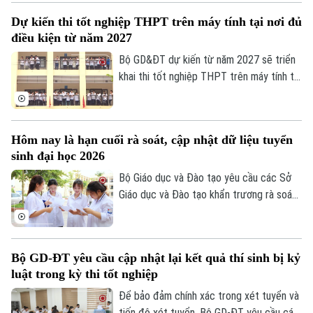
Tin tức
Kinh tế
sở đào tạo sẽ không được điều chỉnh
Dự kiến thi tốt nghiệp THPT trên máy tính tại nơi đủ
An ninh trật tự
danh sách thí sinh trúng tuyển và phải
Khoảnh khắc Hà Nội
điều kiện từ năm 2027
Quân sự
công bố điểm chuẩn trước 17 giờ ngày
Tin tức
Nhà đất
Công nghệ
13/8.
Bộ GD&ĐT dự kiến từ năm 2027 sẽ triển
Ẩm thực
Hồ sơ
khai thi tốt nghiệp THPT trên máy tính tại
Cafe sáng
Tin tức
Tàu và Xe
một số địa phương, thí sinh thi trên máy
Người Việt 4 phương
và trên giấy sẽ dùng chung đề trắc
Tài chính Ngân hàng
Đầu tư
Ô tô
nghiệm.
Giáo dục
Hôm nay là hạn cuối rà soát, cập nhật dữ liệu tuyển
Doanh nghiệp
Căn hộ
sinh đại học 2026
Tàu
Tin tức
Văn hóa
Bộ Giáo dục và Đào tạo yêu cầu các Sở
Đất đai
Xe máy
Giáo dục và Đào tạo khẩn trương rà soát,
Tuyển sinh
Tin tức
Sức khỏe
cập nhật dữ liệu tuyển sinh đại học, cao
Kinh nghiệm
Thị trường
đẳng trên Hệ thống hỗ trợ tuyển sinh
Hướng nghiệp
Làng nghề
chung, hoàn thành trước 17 giờ hôm nay
Y tế
Thể thao
Đánh giá
Bộ GD-ĐT yêu cầu cập nhật lại kết quả thí sinh bị kỷ
(24/7/2026). Các điểm tiếp nhận hồ sơ
Di tích
luật trong kỳ thi tốt nghiệp
Dinh dưỡng
được yêu cầu tuyệt đối không để chậm
Bóng đá
Giải trí
muộn hoặc bỏ sót đơn thư của thí sinh.
Để bảo đảm chính xác trong xét tuyển và
Tư vấn sức khỏe
tiến độ xét tuyển, Bộ GD-ĐT yêu cầu các