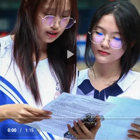
Play
Video
0:00
/
1:15
e
Current
Duration