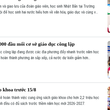
 và giao lưu của đoàn giáo viên, học sinh Nhật Bản tại Trường
 để học sinh hai nước hiểu hơn về văn hóa, giáo dục và cùng vun
hực tế ngay trong môi trường học đường.
00 đầu mối cơ sở giáo dục công lập
học công lập đang được các địa phương đẩy nhanh trước năm học
i hoàn thành phương án sắp xếp, cả nước dự kiến giảm hơn
song vẫn bảo đảm quyền học tập của học sinh, đặc biệt ở vùng
o khoa trước 15/8
sẽ hoàn thành việc cung ứng sách giáo khoa cho hơn 2,2 triệu học
inh đều có đủ sách trước thềm năm học mới 2026-2027.