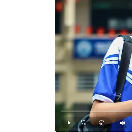
Loaded
:
0.00%
Play
Mut