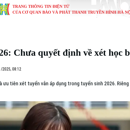
TRANG THÔNG TIN ĐIỆN TỬ
CỦA CƠ QUAN BÁO VÀ PHÁT THANH TRUYỀN HÌNH HÀ NỘ
KINH TẾ
NHÀ ĐẤT
TÀU VÀ XE
GIÁO DỤC
VĂN HÓA
SỨC KHỎ
i
Tin tức
Tin tức
Ô tô
Tin tức
Tin tức
Y tế
6: Chưa quyết định về xét học 
ự
Cafe sáng
Đầu tư
Tàu
Tuyển sinh
Làng nghề
Dinh dư
Nội
Tài chính Ngân hàng
Căn hộ
Xe máy
Hướng nghiệp
Di tích
Tư vấn 
1/2025, 08:12
iệt 4 phương
Doanh nghiệp
Đất đai
Thị trường
 ưu tiên xét tuyển vẫn áp dụng trong tuyển sinh 2026. Riên
Kinh nghiệm
Đánh giá