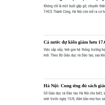
Không chỉ là một buổi gặp gỡ, chuyến thăm
THCS Thành Công, Hà Nội còn mở ra cơ hội
đắp tình hữu nghị từ những trải nghiệm t
Cả nước dự kiến giảm hơn 17.0
Việc sắp xếp, tinh gọn hệ thống trường 
mới. Theo Bộ Giáo dục và Đào tạo, sau kh
17.000 đầu mối cơ sở giáo dục công lập, 
khó khăn.
Hà Nội: Cung ứng đủ sách giá
Sở Giáo dục và Đào tạo Hà Nội cho biết, 
sinh trước ngày 15/8, đảm bảo mọi học s