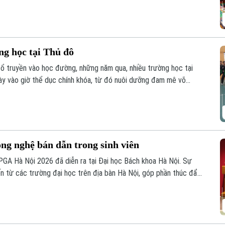
ng học tại Thủ đô
cổ truyền vào học đường, những năm qua, nhiều trường học tại
y vào giờ thể dục chính khóa, từ đó nuôi dưỡng đam mê võ
m học sinh thắp lên tình yêu với những giá trị truyền thống.
ng nghệ bán dẫn trong sinh viên
GA Hà Nội 2026 đã diễn ra tại Đại học Bách khoa Hà Nội. Sự
ến từ các trường đại học trên địa bàn Hà Nội, góp phần thúc đẩy
g công nghệ vi mạch, hệ thống nhúng trong sinh viên.