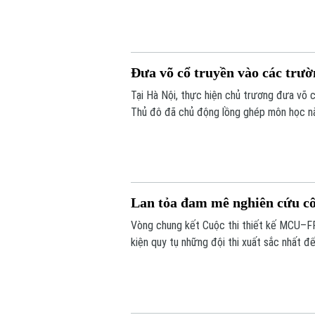
Đưa võ cổ truyền vào các trườ
Tại Hà Nội, thực hiện chủ trương đưa võ 
Thủ đô đã chủ động lồng ghép môn học nà
thuật từ môi trường học đường, giúp các e
Lan tỏa đam mê nghiên cứu cô
Vòng chung kết Cuộc thi thiết kế MCU–FP
kiện quy tụ những đội thi xuất sắc nhất đ
tinh thần sáng tạo, nghiên cứu và ứng dụn