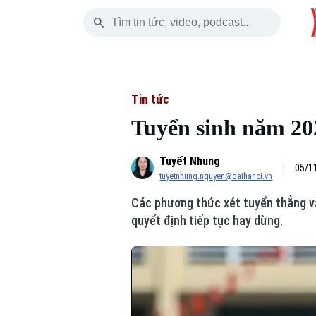
Thứ Bảy
THỜI SỰ
HÀ NỘI
THẾ GIỚI
08 Tháng 08, 2026
Hà Nội
Nhịp sống Hà Nộ
Tin tức
Tin tức
Tuyển sinh năm 202
Chính trị
Người Hà Nội
Quân s
Tuyết Nhung
Xã hội
Khoảnh khắc Hà 
Hồ sơ
05/1
tuyetnhung.nguyen@daihanoi.vn
An ninh trật tự
Ẩm thực
Người V
Các phương thức xét tuyển thẳng và
quyết định tiếp tục hay dừng.
Công nghệ
Skip Ad