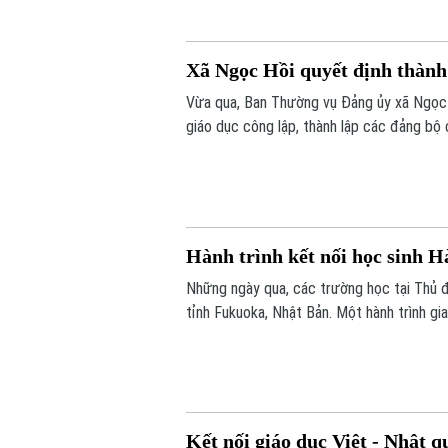
Xã Ngọc Hồi quyết định thành 
Vừa qua, Ban Thường vụ Đảng ủy xã Ngọc 
giáo dục công lập, thành lập các đảng bộ 
học thuộc thẩm quyền trên địa bàn xã.
Hành trình kết nối học sinh H
Những ngày qua, các trường học tại Thủ đ
tỉnh Fukuoka, Nhật Bản. Một hành trình gi
xuyên biên giới được mở ra đã góp phần b
Kết nối giáo dục Việt - Nhật q