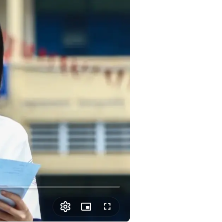
Picture-
Fullscreen
in-