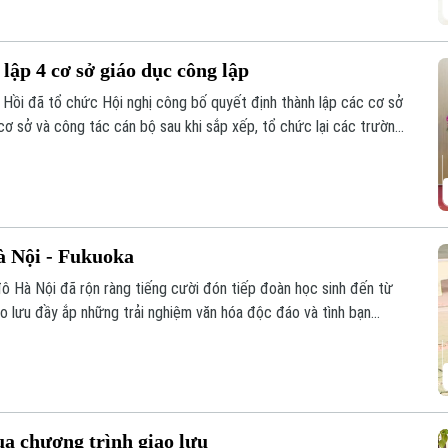
lập 4 cơ sở giáo dục công lập
Hồi đã tổ chức Hội nghị công bố quyết định thành lập các cơ sở
cơ sở và công tác cán bộ sau khi sắp xếp, tổ chức lại các trường
à Nội - Fukuoka
ô Hà Nội đã rộn ràng tiếng cười đón tiếp đoàn học sinh đến từ
ao lưu đầy ắp những trải nghiệm văn hóa độc đáo và tình bạn
ồi đắp cho mối quan hệ hữu nghị Hà Nội - Fukuoka.
ua chương trình giao lưu