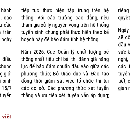
n hành
tiếp tục thực hiện tập trung trên hệ
riên
Time
c
, cao
thống. Với các trường cao đẳng, nếu
quyết
u cầu
tham gia xử lý nguyện vọng trên hệ thống
Ngày 
n trên
tuyển sinh chung phải thực hiện theo kế
sẽ c
 ngày
hoạch này để bảo đảm tính hệ thống.
đầu v
Năm 2026, Cục Quản lý chất lượng sẽ
sức k
 điều
thống nhất tiêu chí bài thi đánh giá năng
nghị,
chung
lực để bảo đảm chuẩn đầu vào giữa các
các 
g giới
phương thức; Bộ Giáo dục và Đào tạo
tuyể
í sinh
đồng thời giám sát việc tổ chức thi tại
tiết,
ừ 15/7
các cơ sở. Các phương thức xét tuyển
gian n
 tuyển
thẳng và ưu tiên xét tuyển vẫn áp dụng;
 viết