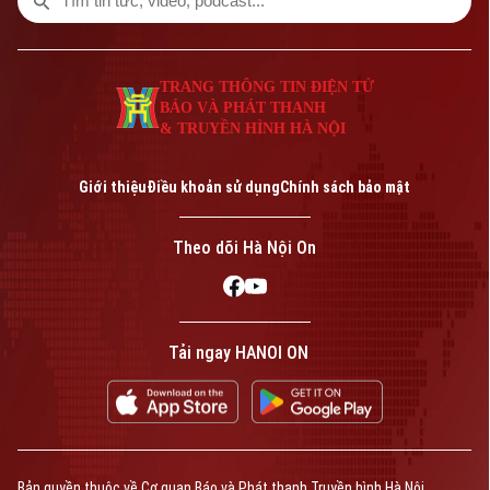
TRANG THÔNG TIN ĐIỆN TỬ
BÁO VÀ PHÁT THANH
& TRUYỀN HÌNH HÀ NỘI
Giới thiệu
Điều khoản sử dụng
Chính sách bảo mật
Theo dõi Hà Nội On
Tải ngay HANOI ON
Bản quyền thuộc về Cơ quan Báo và Phát thanh Truyền hình Hà Nội