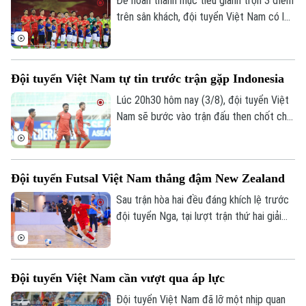
Để hoàn thành mục tiêu giành trọn 3 điểm
trên sân khách, đội tuyển Việt Nam có lẽ
sẽ thay đổi về nhân sự, chiến thuật và
cách tiếp cận trận đấu. Sự thay đổi có
thể bắt đầu ở tuyến giữa, khi Lê Phạm
Đội tuyển Việt Nam tự tin trước trận gặp Indonesia
Thành Long vào sân đóng vai trò mỏ neo
phía sau Hoàng Đức và Tài Lộc.
Lúc 20h30 hôm nay (3/8), đội tuyển Việt
Nam sẽ bước vào trận đấu then chốt cho
mục tiêu bảo vệ ngôi vô địch ASEAN Cup.
Trong buổi tập làm quen sân duy nhất
trước cuộc đối đầu Indonesia, thầy trò
Đội tuyển Futsal Việt Nam thắng đậm New Zealand
huấn luyện viên Kim Sang Sik cho thấy đã
gạt đi trận hòa đáng tiếc trước
Sau trận hòa hai đều đáng khích lệ trước
Singapore và duy trì tâm lý cực kỳ thoải
đội tuyển Nga, tại lượt trận thứ hai giải
mái trước thử thách lớn.
giao hữu Vô địch châu lục – Thái Lan
2026 diễn ra tối 2/8, đội tuyển Futsal
Việt Nam đã tận dụng tối đa cơ hội trước
Đội tuyển Việt Nam cần vượt qua áp lực
New Zealand, qua đó có được chiến
thắng đầu tiên tại giải.
Đội tuyển Việt Nam đã lỡ một nhịp quan