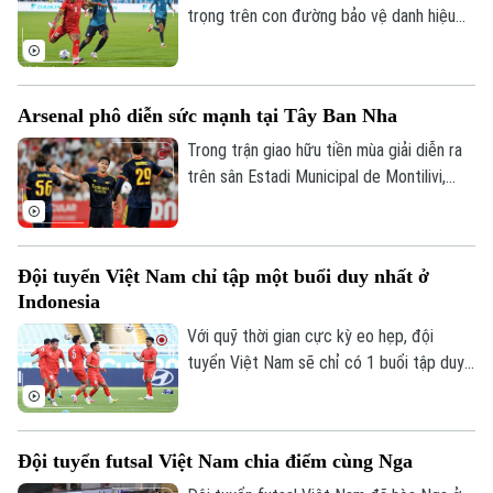
trọng trên con đường bảo vệ danh hiệu
Bản quyền thuộc về Cơ quan Báo và Phát thanh Truyền hình Hà Nội Giấy
vô địch ASEAN Cup. Tuy nhiên, thời điểm
phép số: Số 63/GP-TTDT, cấp ngày 10/05/2023
khó khăn và chịu nhiều sức ép trước trận
đấu với Indonesia cũng là lúc thầy trò HLV
TRANG THÔNG TIN ĐIỆN TỬ
Arsenal phô diễn sức mạnh tại Tây Ban Nha
Kim Sang Sik cần chứng minh bản lĩnh.
CỦA CƠ QUAN BÁO VÀ PHÁT THANH TRUYỀN HÌNH HÀ NỘI
Trong trận giao hữu tiền mùa giải diễn ra
Số 3-5 Huỳnh Thúc Kháng-Phường Láng-Hà Nội
trên sân Estadi Municipal de Montilivi,
Arsenal đã khẳng định sức mạnh vượt trội
Giám đốc: VŨ MINH TUẤN
khi đánh bại Girona với tỷ số thuyết phục
Phó Giám đốc: Nguyễn Kim Khiêm, Nguyễn Minh Đức, Nguyễn Thành Lợi
4-1.
Đội tuyển Việt Nam chỉ tập một buổi duy nhất ở
Indonesia
Với quỹ thời gian cực kỳ eo hẹp, đội
tuyển Việt Nam sẽ chỉ có 1 buổi tập duy
nhất tại Bogor, địa điểm cách Jakarta
60km, nơi diễn ra trận đấu với chủ nhà
Indonesia tại ASEAN Cup 2026.
Đội tuyển futsal Việt Nam chia điểm cùng Nga