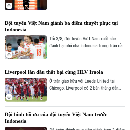
Theo các nguồn tin thân cận với chiến
lược gia 74 tuổi, ông sẵn sàng bước vào
quá trình đàm phán nếu nhận được lời mời
Đội tuyển Việt Nam giành ba điểm thuyết phục tại
chính thức.
Indonesia
Tối 3/8, đội tuyển Việt Nam xuất sắc
đánh bại chủ nhà Indonesia trong trận cầu
tâm điểm. Kết quả "phải thắng" này giúp
đoàn quân của HLV Kim Sang-sik chính
thức mở toang cánh cửa tiến vào bán kết.
Liverpool lần đầu thất bại cùng HLV Iraola
Ở trận giao hữu với Leeds United tại
Chicago, Liverpool có 2 bàn thắng dẫn
trước trong hiệp 1 nhưng tới hiệp 2,
Leeds vùng lên và có màn ngược dòng ấn
tượng với 4 bàn thắng. Liverpool chấp
Đội hình tối ưu của đội tuyển Việt Nam trước
nhận thất bại đầu tiên dưới triều đại của
Indonesia
HLV Iraola.