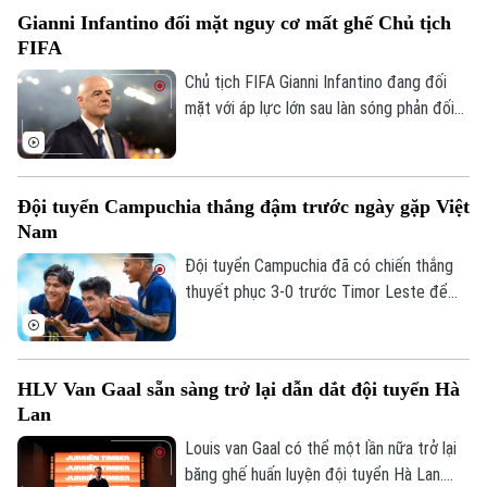
thưởng khích lệ tinh thần đầy giá trị.
Gianni Infantino đối mặt nguy cơ mất ghế Chủ tịch
0865.116.699 (hotline)
0865.116.699
FIFA
Chủ tịch FIFA Gianni Infantino đang đối
mặt với áp lực lớn sau làn sóng phản đối
liên quan đến kế hoạch bán 20% cổ phần
một đơn vị quản lý các giải đấu của FIFA
cho nhà đầu tư tư nhân. Nhiều liên đoàn
Đội tuyển Campuchia thắng đậm trước ngày gặp Việt
bóng đá châu Âu đã rút lại sự ủng hộ đối
Nam
với ông, trong khi UEFA và CONCACAF
cũng công khai mất niềm tin vào ban lãnh
Đội tuyển Campuchia đã có chiến thắng
đạo FIFA.
thuyết phục 3-0 trước Timor Leste để
tạo đà tâm lý thuận lợi trước chuyến làm
khách trên sân Mỹ Đình.
HLV Van Gaal sẵn sàng trở lại dẫn dắt đội tuyển Hà
Lan
Louis van Gaal có thể một lần nữa trở lại
băng ghế huấn luyện đội tuyển Hà Lan.