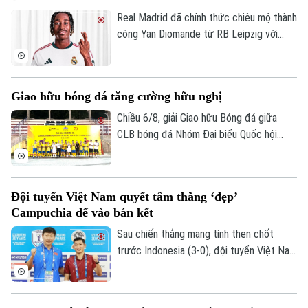
Real Madrid đã chính thức chiêu mộ thành
công Yan Diomande từ RB Leipzig với
mức giá kỷ lục. Tổng giá trị thương vụ lên
tới 140 triệu euro, bao gồm 125 triệu
euro phí chuyển nhượng cố định và 15
Giao hữu bóng đá tăng cường hữu nghị
triệu euro phụ phí tùy theo thành tích.
Chiều 6/8, giải Giao hữu Bóng đá giữa
CLB bóng đá Nhóm Đại biểu Quốc hội
khóa XVI, Đại học Bách khoa Hà Nội và
Tập đoàn T&T Group đã diễn ra trong
không khí sôi nổi, đoàn kết và thắm tình
Đội tuyển Việt Nam quyết tâm thắng ‘đẹp’
hữu nghị.
Campuchia để vào bán kết
Sau chiến thắng mang tính then chốt
trước Indonesia (3-0), đội tuyển Việt Nam
đặt một chân vào bán kết ASEAN Cup
2026. Thầy trò HLV Kim Sang Sik chỉ cần
một trận hòa là đi tiếp, nhưng họ muốn