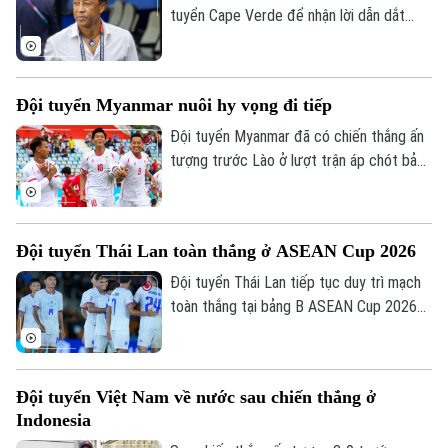
thương vụ.
tuyển Cape Verde để nhận lời dẫn dắt
CLB Renaissance Berkane của Morocco
theo bản hợp đồng có thời hạn hai mùa
giải.
Đội tuyển Myanmar nuôi hy vọng đi tiếp
Đội tuyển Myanmar đã có chiến thắng ấn
tượng trước Lào ở lượt trận áp chót bảng
B ASEAN Cup 2026 để tiếp tục nuôi hy
vọng giành vé vào bán kết.
Đội tuyển Thái Lan toàn thắng ở ASEAN Cup 2026
Đội tuyển Thái Lan tiếp tục duy trì mạch
toàn thắng tại bảng B ASEAN Cup 2026
khi vượt qua Philippines trong trận đấu
diễn ra tối 4/8.
Đội tuyển Việt Nam về nước sau chiến thắng ở
Indonesia