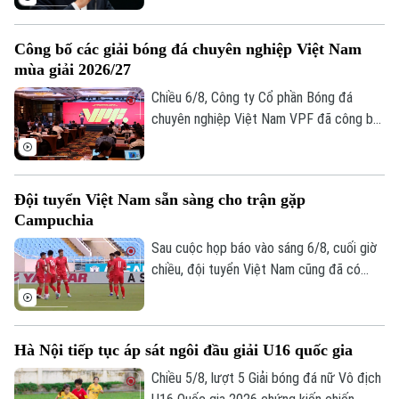
Người Việt 4 phương
nhằm thương mại hóa World Cup, nhưng
Tài chính Ngân hàng
Đầu tư
kiên quyết không từ chức.
Ô tô
Giáo dục
Công bố các giải bóng đá chuyên nghiệp Việt Nam
Doanh nghiệp
Căn hộ
mùa giải 2026/27
Tàu
Tin tức
Văn hóa
Chiều 6/8, Công ty Cổ phần Bóng đá
Đất đai
Xe máy
chuyên nghiệp Việt Nam VPF đã công bố
Tuyển sinh
Tin tức
các giải bóng đá chuyên nghiệp Việt Nam
Sức khỏe
Kinh nghiệm
Thị trường
mùa giải 2026/2027. Trong đó, được quan
Hướng nghiệp
Làng nghề
tâm nhất là lễ bốc thăm và xếp lịch thi
Y tế
Thể thao
Đội tuyển Việt Nam sẵn sàng cho trận gặp
Đánh giá
đấu chính thức cho giải V.League 1 mùa
Di tích
Campuchia
giải năm nay.
Dinh dưỡng
Bóng đá
Giải trí
Sau cuộc họp báo vào sáng 6/8, cuối giờ
chiều, đội tuyển Việt Nam cũng đã có
Tư vấn sức khỏe
Quần vợt
Tin tức
buổi tập cuối trên SVĐ Quốc gia Mỹ Đình
Đã phát sóng
để làm quen sân đấu chính thức. Tinh thần
Golf
Sao
của toàn đội đang lên cao sau trận thắng
Hà Nội tiếp tục áp sát ngôi đầu giải U16 quốc gia
tưng bừng trước Indonesia ngay trên sân
Điện ảnh
khách.
Chiều 5/8, lượt 5 Giải bóng đá nữ Vô địch