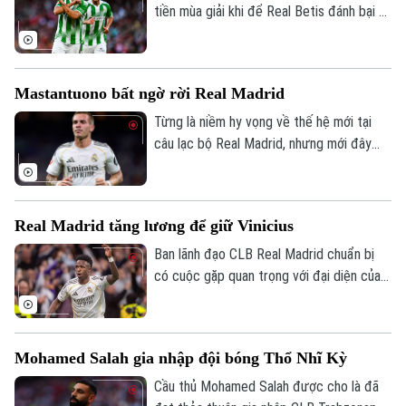
tiền mùa giải khi để Real Betis đánh bại 3-
1 tại Dublin.
Mastantuono bất ngờ rời Real Madrid
Từng là niềm hy vọng về thế hệ mới tại
câu lạc bộ Real Madrid, nhưng mới đây
cầu thủ người Argentina Mastatuono đã
gây bất ngờ khi phải rời đội bóng Hoàng
gia Tây Ban Nha theo dạng cho mượn.
Real Madrid tăng lương để giữ Vinicius
Ban lãnh đạo CLB Real Madrid chuẩn bị
có cuộc gặp quan trọng với đại diện của
Vinicius, nhằm nối lại đàm phán gia hạn với
ngôi sao người Brazil.
Mohamed Salah gia nhập đội bóng Thổ Nhĩ Kỳ
Cầu thủ Mohamed Salah được cho là đã