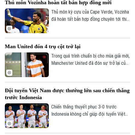
Thủ môn Vozinha hoàn tất bản hợp đồng mới
Thủ môn kỳ cựu của Cape Verde, Vozinha
đã hoàn tất bản hợp đồng chuyên tới thi
đấu cho CLB Chile - Colo Colo sáu tháng,
kèm theo khả năng gia hạn thêm một năm.
Man United đón 4 trụ cột trở lại
Trong quá trình chuẩn bị cho mùa giải mới,
Manchester United đã đón sự trở lại của
bốn trụ cột gồm Bruno Fernandes, Diogo
Dalot, Matheus Cunha và Noussair
Mazraoui sau kỳ World Cup 2026.
Đội tuyển Việt Nam được thưởng lớn sau chiến thắng
trước Indonesia
Chiến thắng thuyết phục 3-0 trước
Indonesia không chỉ giúp đội tuyển Việt
Liên hệ đường dây nóng (bấm để gọi)
Nam mở rộng cơ hội giành vé vào bán kết
ASEAN Cup 2026, mà còn mang về khoản
Tòa soạn
Tòa soạn