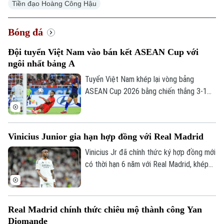
Tiền đạo Hoàng Công Hậu
Bóng đá
Xu hướng
Đội tuyển Việt Nam vào bán kết ASEAN Cup với
ngôi nhất bảng A
Tuyển Việt Nam khép lại vòng bảng
ASEAN Cup 2026 bằng chiến thắng 3-1
trước Campuchia trên sân Mỹ Đình. Đình
Bắc tỏa sáng với cú đúp, giúp thầy trò
HLV Kim Sang-sik giành trọn 3 điểm và
Vinicius Junior gia hạn hợp đồng với Real Madrid
tạo đà thuận lợi trước vòng bán kết.
Vinicius Jr đã chính thức ký hợp đồng mới
có thời hạn 6 năm với Real Madrid, khép
lại những đồn đoán về khả năng chuyển
đến Arsenal.
Real Madrid chính thức chiêu mộ thành công Yan
Diomande