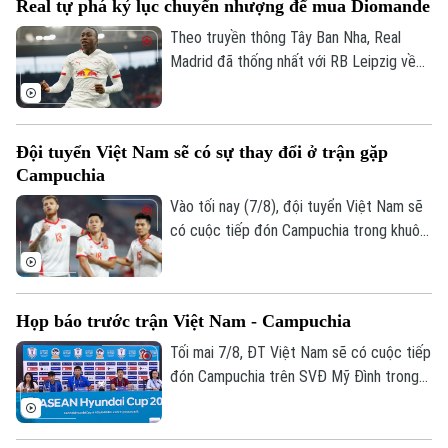
Real tự phá kỷ lục chuyển nhượng để mua Diomande
làm nhiều hơn thế trước Campuchia, quyết
thắng đẹp đối thủ đã sớm bị loại để giành
Theo truyền thông Tây Ban Nha, Real
ngôi nhất bảng.
Madrid đã thống nhất với RB Leipzig về
phí chuyển nhượng. Trong đó có 144,5
triệu USD trả trước và 11,5 triệu USD phụ
phí, trở thành bản hợp đồng kỷ lục của
Đội tuyển Việt Nam sẽ có sự thay đổi ở trận gặp
CLB.
Campuchia
Vào tối nay (7/8), đội tuyển Việt Nam sẽ
có cuộc tiếp đón Campuchia trong khuôn
khổ lượt trận cuối cùng vòng bảng ASEAN
Cup 2026. Ở buổi họp báo trước trận vào
ngày 6/8, HLV Kim Sang Sik đã tiết lộ sẽ
Họp báo trước trận Việt Nam - Campuchia
có những sự điều chỉnh một số vị trí
trong đội hình đội tuyển Việt Nam, nhưng
Tối mai 7/8, ĐT Việt Nam sẽ có cuộc tiếp
vẫn hướng tới chiến thắng trước
đón Campuchia trên SVĐ Mỹ Đình trong
Campuchia.
khuôn khổ lượt cuối vòng bảng ASEAN
Cup 2026. Sáng 6/8, hai đội cũng đã có