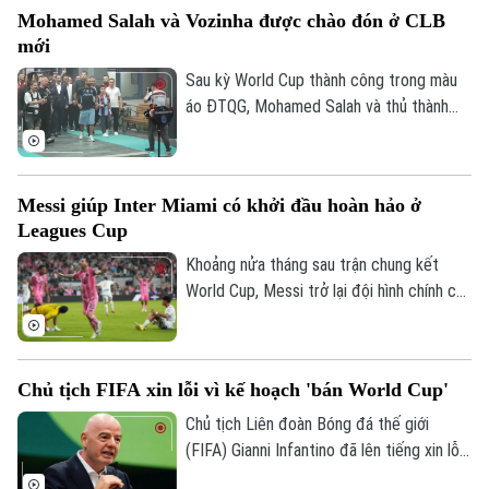
cuộc họp báo để chia sẻ thông tin trước
Mohamed Salah và Vozinha được chào đón ở CLB
trận.
mới
Sau kỳ World Cup thành công trong màu
áo ĐTQG, Mohamed Salah và thủ thành
Chuyên mục
Vozinha vừa có bến đỗ mới và đều được
các CĐV chào đón như những người hùng.
Thời sự
Messi giúp Inter Miami có khởi đầu hoàn hảo ở
Hà Nội
Hà Nội
Leagues Cup
Khoảng nửa tháng sau trận chung kết
Chính trị
Nhịp sống Hà Nội
Thế giới
World Cup, Messi trở lại đội hình chính của
Inter Miami; anh lập tức ghi bàn với cú
Xã hội
Người Hà Nội
đúp và 1 kiến tạo để vượt mốc 920 bàn
Tin tức
Kinh tế
trong sự nghiệp, trong trận thắng San
An ninh trật tự
Khoảnh khắc Hà Nội
Chủ tịch FIFA xin lỗi vì kế hoạch 'bán World Cup'
Luis (Mexico) tỷ số 4-2 vào sáng nay.
Quân sự
Tin tức
Nhà đất
Công nghệ
Chủ tịch Liên đoàn Bóng đá thế giới
Ẩm thực
Hồ sơ
(FIFA) Gianni Infantino đã lên tiếng xin lỗi
Cafe sáng
Tin tức
Tàu và Xe
về nỗ lực bị chỉ trích là đáng hổ thẹn