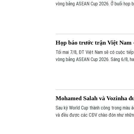
vòng bảng ASEAN Cup 2026. Ở buổi họp bá
những sự điều chỉnh một số vị trí trong đ
trước Campuchia.
Họp báo trước trận Việt Nam
Tối mai 7/8, ĐT Việt Nam sẽ có cuộc tiế
vòng bảng ASEAN Cup 2026. Sáng 6/8, hai 
Mohamed Salah và Vozinha đ
Sau kỳ World Cup thành công trong màu 
và đều được các CĐV chào đón như nhữn