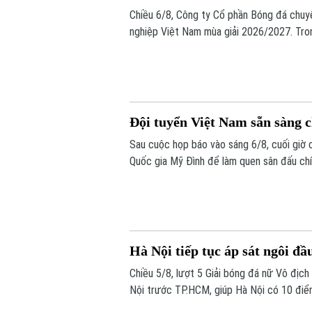
Chiều 6/8, Công ty Cổ phần Bóng đá chuy
nghiệp Việt Nam mùa giải 2026/2027. Tron
chính thức cho giải V.League 1 mùa giải n
Đội tuyển Việt Nam sẵn sàng 
Sau cuộc họp báo vào sáng 6/8, cuối giờ 
Quốc gia Mỹ Đình để làm quen sân đấu chí
bừng trước Indonesia ngay trên sân khách
Hà Nội tiếp tục áp sát ngôi đầ
Chiều 5/8, lượt 5 Giải bóng đá nữ Vô địc
Nội trước TP.HCM, giúp Hà Nội có 10 điể
do kém chỉ số phụ, tiếp tục tạo nên cuộc