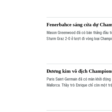
Fenerbahce sáng cửa dự Cha
Mason Greenwood đã có bàn thắng đầu ti
Sturm Graz 2-0 ở lượt đi vòng loại Champi
tới vòng play-off Champions League.
Đương kim vô địch Champions
Paris Saint-Germain đã có màn khởi động 
Mallorca. Thầy trò Enrique chỉ còn một tr
Siêu cúp châu Âu gặp Aston Villa vào ngà