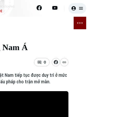
I
E
THỂ THAO
GIẢI TRÍ
ĐÃ PHÁT SÓNG
Bóng đá
Tin tức
ng Nam Á
ỡng
Quần vợt
Sao
sức khỏe
Golf
Điện ảnh
0
Thời trang
iệt Nam tiếp tục được duy trì ở mức
 đấu pháp cho trận mở màn.
Âm nhạc