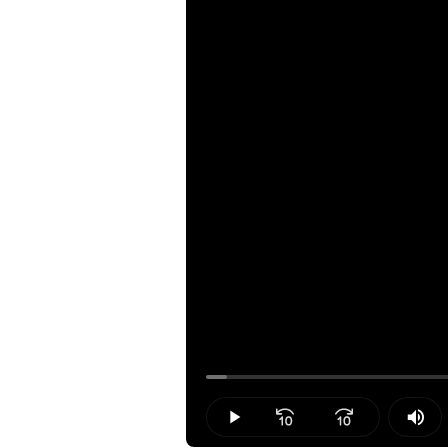
Loaded
:
2.19%
Play
Mut