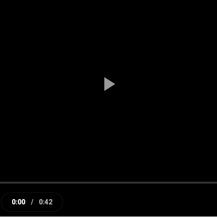
Play
Video
0:00
/
0:42
e
Current
Duration