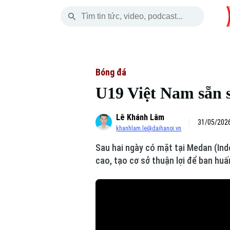
Thứ Sáu
THỜI SỰ
HÀ NỘI
THẾ GIỚI
07 Tháng 08, 2026
Hà Nội
Nhịp sống Hà Nộ
Tin tức
Bóng đá
U19 Việt Nam sẵn 
Chính trị
Người Hà Nội
Quân s
Lê Khánh Lâm
Xã hội
Khoảnh khắc Hà 
Hồ sơ
31/05/2026
khanhlam.le@daihanoi.vn
An ninh trật tự
Ẩm thực
Người V
Sau hai ngày có mặt tại Medan (Ind
cao, tạo cơ sở thuận lợi để ban hu
Công nghệ
Skip Ad