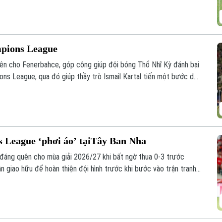
mpions League
ên cho Fenerbahce, góp công giúp đội bóng Thổ Nhĩ Kỳ đánh bại
ons League, qua đó giúp thầy trò Ismail Kartal tiến một bước dài
 League ‘phơi áo’ tạiTây Ban Nha
đáng quên cho mùa giải 2026/27 khi bất ngờ thua 0-3 trước
ận giao hữu để hoàn thiện đội hình trước khi bước vào trận tranh
y 12/8.