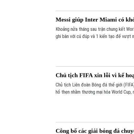
Messi giúp Inter Miami có kh
Khoảng nửa tháng sau trận chung kết World
ghi bàn với cú đúp và 1 kiến tạo để vượt
tỷ số 4-2 vào sáng nay.
Chủ tịch FIFA xin lỗi vì kế h
Chủ tịch Liên đoàn Bóng đá thế giới (FIFA) 
hổ thẹn nhằm thương mại hóa World Cup, 
Công bố các giải bóng đá chu