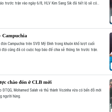
o trước trận vào ngày 6/8, HLV Kim Sang Sik đã tiết lộ sẽ có
ội hình đội tuyển Việt Nam, nhưng vẫn hướng tới chiến thắng
 - Campuchia
p đón Campuchia trên SVĐ Mỹ Đình trong khuôn khổ lượt cuối
đội cũng đã có cuộc họp báo để chia sẻ thông tin trước trận.
ược chào đón ở CLB mới
áo ĐTQG, Mohamed Salah và thủ thành Vozinha vừa có bến đỗ mới
g người hùng.