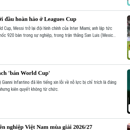
ởi đầu hoàn hảo ở Leagues Cup
 Cup, Messi trở lại đội hình chính của Inter Miami; anh lập tức
 mốc 920 bàn trong sự nghiệp, trong trận thắng San Luis (Mexico)
oạch 'bán World Cup'
Gianni Infantino đã lên tiếng xin lỗi về nỗ lực bị chỉ trích là đáng
nhưng kiên quyết không từ chức.
yên nghiệp Việt Nam mùa giải 2026/27