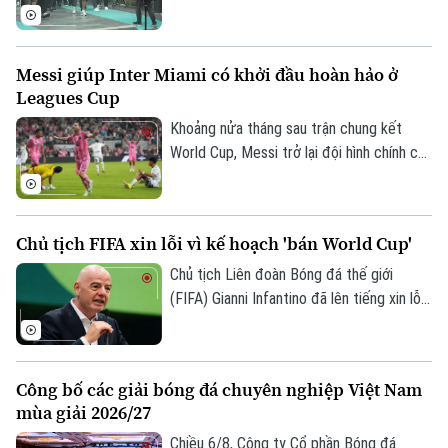
Vozinha vừa có bến đỗ mới và đều được
các CĐV chào đón như những người hùng.
Messi giúp Inter Miami có khởi đầu hoàn hảo ở
Leagues Cup
Khoảng nửa tháng sau trận chung kết
World Cup, Messi trở lại đội hình chính của
Inter Miami; anh lập tức ghi bàn với cú
đúp và 1 kiến tạo để vượt mốc 920 bàn
trong sự nghiệp, trong trận thắng San
Chủ tịch FIFA xin lỗi vì kế hoạch 'bán World Cup'
Luis (Mexico) tỷ số 4-2 vào sáng nay.
Chủ tịch Liên đoàn Bóng đá thế giới
(FIFA) Gianni Infantino đã lên tiếng xin lỗi
về nỗ lực bị chỉ trích là đáng hổ thẹn
nhằm thương mại hóa World Cup, nhưng
kiên quyết không từ chức.
Công bố các giải bóng đá chuyên nghiệp Việt Nam
mùa giải 2026/27
Chiều 6/8, Công ty Cổ phần Bóng đá