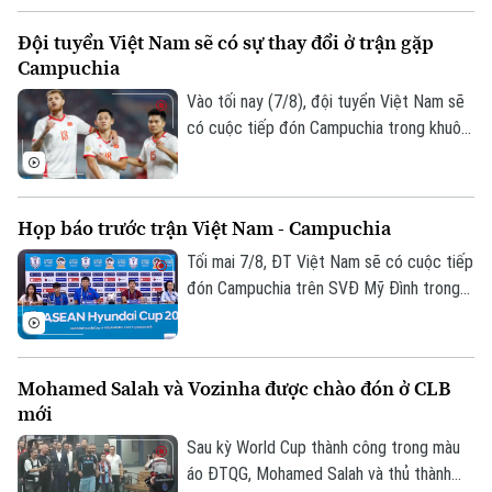
phí, trở thành bản hợp đồng kỷ lục của
Đội tuyển Việt Nam sẽ có sự thay đổi ở trận gặp
CLB.
Campuchia
Vào tối nay (7/8), đội tuyển Việt Nam sẽ
có cuộc tiếp đón Campuchia trong khuôn
khổ lượt trận cuối cùng vòng bảng ASEAN
Cup 2026. Ở buổi họp báo trước trận vào
ngày 6/8, HLV Kim Sang Sik đã tiết lộ sẽ
Họp báo trước trận Việt Nam - Campuchia
có những sự điều chỉnh một số vị trí
trong đội hình đội tuyển Việt Nam, nhưng
Tối mai 7/8, ĐT Việt Nam sẽ có cuộc tiếp
vẫn hướng tới chiến thắng trước
đón Campuchia trên SVĐ Mỹ Đình trong
Theo dõi Hà Nội On
Campuchia.
khuôn khổ lượt cuối vòng bảng ASEAN
Cup 2026. Sáng 6/8, hai đội cũng đã có
cuộc họp báo để chia sẻ thông tin trước
Mohamed Salah và Vozinha được chào đón ở CLB
trận.
mới
Sau kỳ World Cup thành công trong màu
áo ĐTQG, Mohamed Salah và thủ thành