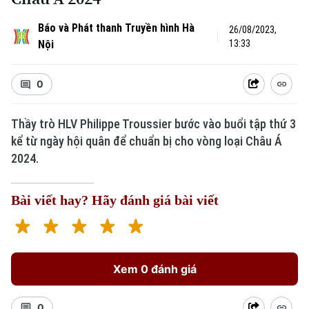
Báo và Phát thanh Truyền hình Hà
26/08/2023,
Nội
13:33
0
Thầy trò HLV Philippe Troussier bước vào buổi tập thứ 3
kể từ ngày hội quân để chuẩn bị cho vòng loại Châu Á
Xu hướng
2024.
Bài viết hay? Hãy đánh giá bài viết
Xem 0 đánh giá
0