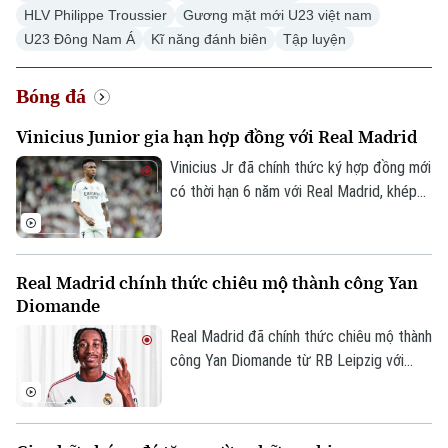
Hà Nội
HLV Philippe Troussier
Gương mặt mới U23 việt nam
Hà Nội
U23 Đông Nam Á
Kĩ năng đánh biên
Tập luyện
Chính trị
Nhịp sống Hà Nội
Thế giới
Bóng đá
Xã hội
Người Hà Nội
Tin tức
Kinh tế
Vinicius Junior gia hạn hợp đồng với Real Madrid
An ninh trật tự
Khoảnh khắc Hà Nội
Vinicius Jr đã chính thức ký hợp đồng mới
Quân sự
Tin tức
Nhà đất
có thời hạn 6 năm với Real Madrid, khép
Công nghệ
Ẩm thực
lại những đồn đoán về khả năng chuyển
Hồ sơ
Cafe sáng
đến Arsenal.
Tin tức
Tàu và Xe
Người Việt 4 phương
Tài chính Ngân hàng
Real Madrid chính thức chiêu mộ thành công Yan
Đầu tư
Ô tô
Diomande
Giáo dục
Doanh nghiệp
Căn hộ
Real Madrid đã chính thức chiêu mộ thành
Tàu
Tin tức
Văn hóa
công Yan Diomande từ RB Leipzig với
Đất đai
mức giá kỷ lục. Tổng giá trị thương vụ lên
Xe máy
Tuyển sinh
tới 140 triệu euro, bao gồm 125 triệu
Tin tức
Sức khỏe
Kinh nghiệm
euro phí chuyển nhượng cố định và 15
Thị trường
Hướng nghiệp