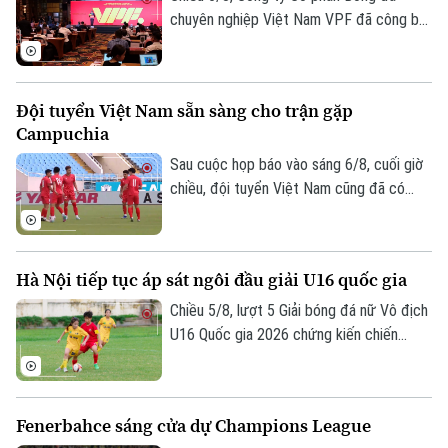
chuyên nghiệp Việt Nam VPF đã công bố
Liên hệ đường dây nóng (bấm để gọi)
các giải bóng đá chuyên nghiệp Việt Nam
Tòa soạn
Tòa soạn
mùa giải 2026/2027. Trong đó, được quan
0865.116.699 (hotline)
0865.116.699
tâm nhất là lễ bốc thăm và xếp lịch thi
Đội tuyển Việt Nam sẵn sàng cho trận gặp
đấu chính thức cho giải V.League 1 mùa
Campuchia
giải năm nay.
Sau cuộc họp báo vào sáng 6/8, cuối giờ
chiều, đội tuyển Việt Nam cũng đã có
buổi tập cuối trên SVĐ Quốc gia Mỹ Đình
để làm quen sân đấu chính thức. Tinh thần
của toàn đội đang lên cao sau trận thắng
Hà Nội tiếp tục áp sát ngôi đầu giải U16 quốc gia
tưng bừng trước Indonesia ngay trên sân
khách.
Chiều 5/8, lượt 5 Giải bóng đá nữ Vô địch
U16 Quốc gia 2026 chứng kiến chiến
thắng thuyết phục của Hà Nội trước
TP.HCM, giúp Hà Nội có 10 điểm sau 5
trận, bằng điểm Phong Phú Hà Nam
Fenerbahce sáng cửa dự Champions League
nhưng tạm xếp nhì do kém chỉ số phụ,