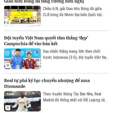
Giao hữu bóng đá tăng cường hữu nghị
triệu euro phụ phí tùy theo thành tích.
Làng nghề
Y tế
Thể thao
Chiều 6/8, giải Giao hữu Bóng đá giữa
Đánh giá
Di tích
CLB bóng đá Nhóm Đại biểu Quốc hội
Dinh dưỡng
Bóng đá
khóa XVI, Đại học Bách khoa Hà Nội và
Giải trí
Tập đoàn T&T Group đã diễn ra trong
Tư vấn sức khỏe
Quần vợt
không khí sôi nổi, đoàn kết và thắm tình
Tin tức
Đã phát sóng
Đội tuyển Việt Nam quyết tâm thắng ‘đẹp’
hữu nghị.
Campuchia để vào bán kết
Golf
Sao
Sau chiến thắng mang tính then chốt
trước Indonesia (3-0), đội tuyển Việt Nam
Điện ảnh
đặt một chân vào bán kết ASEAN Cup
Thời trang
2026. Thầy trò HLV Kim Sang Sik chỉ cần
một trận hòa là đi tiếp, nhưng họ muốn
Real tự phá kỷ lục chuyển nhượng để mua
Âm nhạc
làm nhiều hơn thế trước Campuchia, quyết
Diomande
thắng đẹp đối thủ đã sớm bị loại để giành
ngôi nhất bảng.
Theo truyền thông Tây Ban Nha, Real
Madrid đã thống nhất với RB Leipzig về
phí chuyển nhượng. Trong đó có 144,5
triệu USD trả trước và 11,5 triệu USD phụ