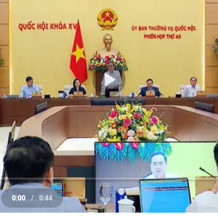
Play
Video
0:00
/
0:44
e
Current
Duration