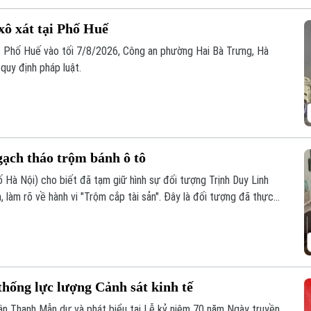
xô xát tại Phố Huế
11 Phố Huế vào tối 7/8/2026, Công an phường Hai Bà Trưng, Hà
quy định pháp luật.
 gạch tháo trộm bánh ô tô
 Hà Nội) cho biết đã tạm giữ hình sự đối tượng Trịnh Duy Linh
a, làm rõ về hành vi "Trộm cắp tài sản". Đây là đối tượng đã thực
c khu đô thị.
hống lực lượng Cảnh sát kinh tế
Trần Thanh Mẫn dự và phát biểu tại Lễ kỷ niệm 70 năm Ngày truyền