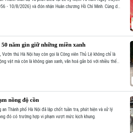
1956 - 10/8/2026) và đón nhận Huân chương Hồ Chí Minh. Cùng dự
rực Ban Bí thư Trần Cẩm Tú.
 50 năm gìn giữ những miền xanh
n, Vườn thú Hà Nội hay còn gọi là Công viên Thủ Lệ không chỉ là
ng vật mà còn là không gian xanh, văn hoá gắn bó với nhiều thế
hạm nồng độ cồn
an Thành phố Hà Nội đã lập chốt tuần tra, phát hiện và xử lý
rong đó có trường hợp vi phạm vượt mức kịch khung.