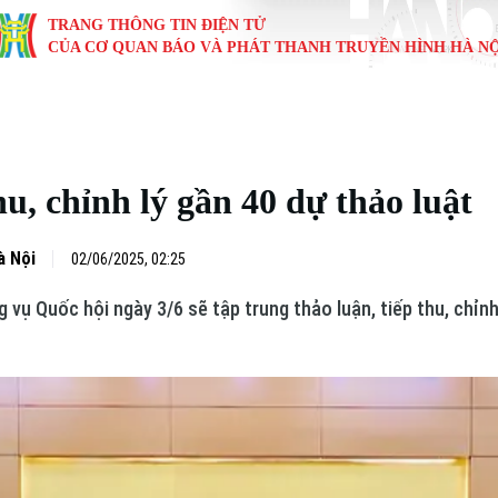
TRANG THÔNG TIN ĐIỆN TỬ
CỦA CƠ QUAN BÁO VÀ PHÁT THANH TRUYỀN HÌNH HÀ NỘ
KINH TẾ
NHÀ ĐẤT
TÀU VÀ XE
GIÁO DỤC
VĂN HÓA
SỨC KHỎ
i
Tin tức
Tin tức
Ô tô
Tin tức
Tin tức
Y tế
, chỉnh lý gần 40 dự thảo luật
ự
Cafe sáng
Đầu tư
Tàu
Tuyển sinh
Làng nghề
Dinh dư
Nội
Tài chính Ngân hàng
Căn hộ
Xe máy
Hướng nghiệp
Di tích
Tư vấn 
à Nội
02/06/2025, 02:25
vụ Quốc hội ngày 3/6 sẽ tập trung thảo luận, tiếp thu, chỉnh
iệt 4 phương
Doanh nghiệp
Đất đai
Thị trường
Kinh nghiệm
Đánh giá