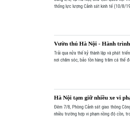
thống lực lượng Cảnh sát kinh tế (10/8/
buổi lễ có Ủy viên Bộ Chính trị, Thường t
Vườn thú Hà Nội - Hành trình
Trải qua nửa thế kỷ thành lập và phát triể
nơi chăm sóc, bảo tồn hàng trăm cá thể độ
hệ người dân Thủ đô.
Hà Nội tạm giữ nhiều xe vi p
Đêm 7/8, Phòng Cảnh sát giao thông Công 
nhiều trường hợp vi phạm nồng độ cồn, t