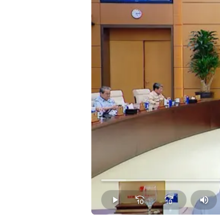
Loaded
:
5.43%
Play
Mut