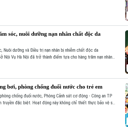
h của người dân.
ăm sóc, nuôi dưỡng nạn nhân chất độc da
, Nuôi dưỡng và Điều trị nạn nhân bị nhiễm chất độc da
Sở Nội Vụ Hà Nội đã trở thành điểm tựa cho hàng trăm nạn nhân
m/dioxin trên địa bàn Thành phố.
g bơi, phòng chống đuối nước cho trẻ em
 phòng chống đuối nước, Phòng Cảnh sát cơ động - Công an TP
 truyền đặc biệt. Hoạt động này không chỉ thiết thực bảo vệ sự
sinh động cho phong trào thi đua "Ba nhất", đặc biệt là tinh thần
 đô.