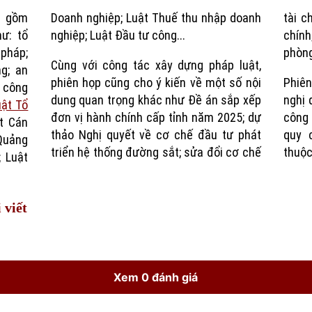
o gồm
Doanh nghiệp; Luật Thuế thu nhập doanh
tài c
Time
hư: tổ
nghiệp; Luật Đầu tư công...
chính
pháp;
phòng
Cùng với công tác xây dựng pháp luật,
ng; an
phiên họp cũng cho ý kiến về một số nội
Phiên
- công
dung quan trọng khác như Đề án sắp xếp
nghị 
uật Tổ
đơn vị hành chính cấp tỉnh năm 2025; dự
công 
t Cán
thảo Nghị quyết về cơ chế đầu tư phát
quy 
 Quảng
triển hệ thống đường sắt; sửa đổi cơ chế
thuộc
; Luật
 viết
Xem 0 đánh giá