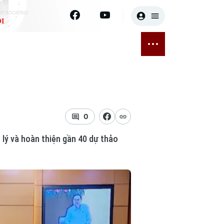
I
E
THỂ THAO
GIẢI TRÍ
ĐÃ PHÁT SÓNG
Bóng đá
Tin tức
ỡng
Quần vợt
Sao
sức khỏe
Golf
Điện ảnh
0
 lý và hoàn thiện gần 40 dự thảo
Thời trang
Âm nhạc