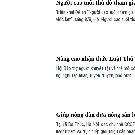
Người cao tuổi thủ đô tham gi
Triển khai Đề án “Người cao tuổi tham gia
việc làm”, sáng 8/8, Hội Người cao tuổi t
hội viên người cao tuổi trên địa bàn một 
Nâng cao nhận thức Luật Thủ 
Hội Bảo trợ người khuyết tật và trẻ mồ c
hội nghị tập huấn, tuyên truyền, phổ biến 
người khuyết tật trên địa bàn.
Giúp nông dân đưa nông sản l
Tại xã Đa Phúc, Hà Nội, các chủ thể OCOP
livestream và trực tiếp giới thiệu sản p