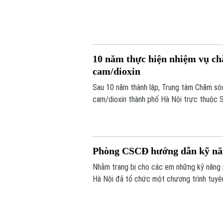
gần hơn với hoạt động sản xuất, kinh doan
10 năm thực hiện nhiệm vụ ch
cam/dioxin
Sau 10 năm thành lập, Trung tâm Chăm sóc
cam/dioxin thành phố Hà Nội trực thuộc 
và gia đình nạn nhân nhiễm chất độc da ca
Phòng CSCĐ hướng dẫn kỹ năn
Nhằm trang bị cho các em những kỹ năng
Hà Nội đã tổ chức một chương trình tuyên
an toàn của trẻ nhỏ mà còn là minh chứng 
"gần dân nhất" của lực lượng Công an Thủ