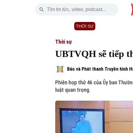
Chủ Nhật
THỜI SỰ
HÀ NỘI
THẾ GIỚI
09 Tháng 08, 2026
Hà Nội
Nhịp sống Hà Nộ
Tin tức
Thời sự
UBTVQH sẽ tiếp thu
Chính trị
Người Hà Nội
Quân s
Xã hội
Khoảnh khắc Hà 
Hồ sơ
Báo và Phát thanh Truyền hình H
Phiên họp thứ 46 của Ủy ban Thường 
An ninh trật tự
Ẩm thực
Người V
luật quan trọng.
Công nghệ
Skip Ad