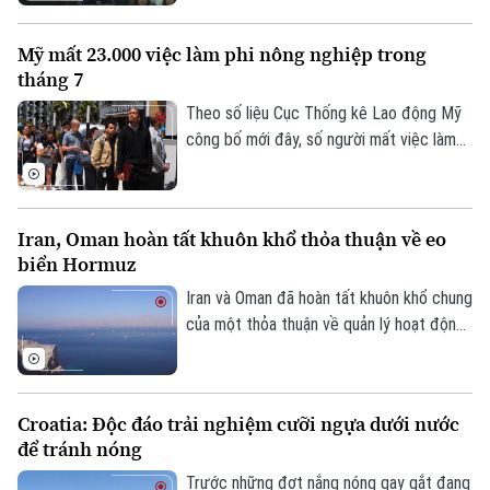
tới, ngày 7/8, tại bang Michigan, các ứng
cử viên chủ chốt của đảng đã tập hợp tại
Mỹ mất 23.000 việc làm phi nông nghiệp trong
thành phố Detroit, thể hiện sự đoàn kết
tháng 7
và đẩy mạnh chiến dịch vận động cử tri.
Theo dõi Hà Nội On
Theo số liệu Cục Thống kê Lao động Mỹ
công bố mới đây, số người mất việc làm
trong lĩnh vực phi nông nghiệp tại nước
này lên tới 23.000 trường hợp trong tháng
7, trái với dự báo về xu hướng tăng trước
Iran, Oman hoàn tất khuôn khổ thỏa thuận về eo
đó.
biển Hormuz
Iran và Oman đã hoàn tất khuôn khổ chung
của một thỏa thuận về quản lý hoạt động
hàng hải qua eo biển Hormuz, mở ra triển
vọng khôi phục hoạt động vận tải thương
mại qua tuyến hàng hải chiến lược này.
Croatia: Độc đáo trải nghiệm cưỡi ngựa dưới nước
để tránh nóng
Trước những đợt nắng nóng gay gắt đang