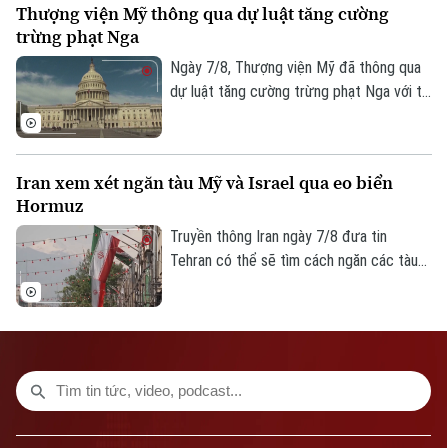
Thượng viện Mỹ thông qua dự luật tăng cường
trừng phạt Nga
Số 3-5 Huỳnh Thúc Kháng-Phường Láng-Hà Nội
Ngày 7/8, Thượng viện Mỹ đã thông qua
Giám đốc: VŨ MINH TUẤN
dự luật tăng cường trừng phạt Nga với tỷ
Phó Giám đốc: Nguyễn Kim Khiêm, Nguyễn Minh Đức, Nguyễn Thành Lợi
lệ 86 phiếu thuận và 11 phiếu chống trong
phiên họp cuối cùng trước kỳ nghỉ hè.
Iran xem xét ngăn tàu Mỹ và Israel qua eo biển
Hormuz
Truyền thông Iran ngày 7/8 đưa tin
Tehran có thể sẽ tìm cách ngăn các tàu
của Mỹ và Israel đi qua eo biển Hormuz
theo khuôn khổ thỏa thuận hợp tác với
Oman nhằm mở lại tuyến hàng hải chiến
lược này cho hoạt động thương mại.