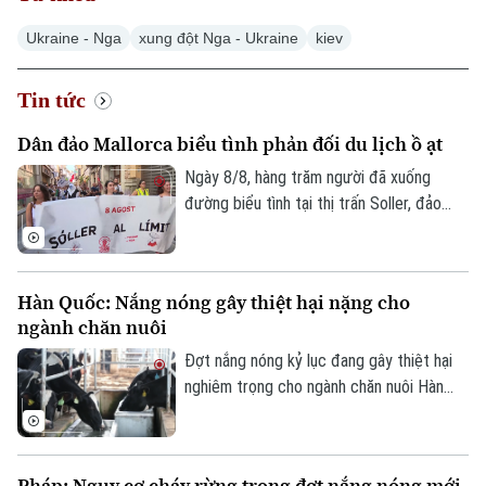
Ukraine - Nga
xung đột Nga - Ukraine
kiev
Tin tức
Dân đảo Mallorca biểu tình phản đối du lịch ồ ạt
Ngày 8/8, hàng trăm người đã xuống
đường biểu tình tại thị trấn Soller, đảo
Mallorca, phản đối tình trạng du lịch ồ ạt
tại quần đảo Balearic và những tác động
của tình trạng này đối với chi phí sinh hoạt
Hàn Quốc: Nắng nóng gây thiệt hại nặng cho
của người dân địa phương.
ngành chăn nuôi
Đợt nắng nóng kỷ lục đang gây thiệt hại
nghiêm trọng cho ngành chăn nuôi Hàn
Quốc. Theo Trung tâm Chỉ huy Phòng
chống Thảm họa và An toàn Trung ương,
đến ngày 5/8, gần 690.000 gia súc, gia
Pháp: Nguy cơ cháy rừng trong đợt nắng nóng mới