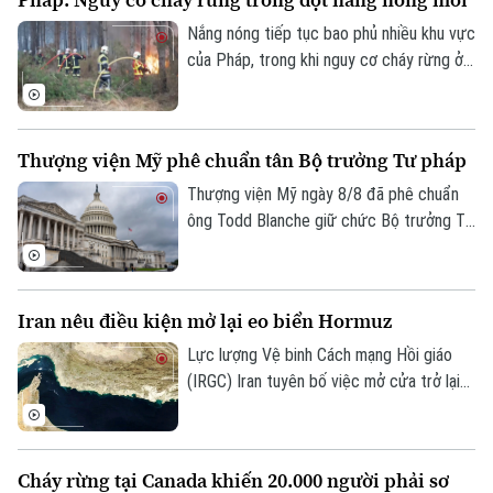
cầm đã chết do thời tiết cực đoan.
Nắng nóng tiếp tục bao phủ nhiều khu vực
của Pháp, trong khi nguy cơ cháy rừng ở
mức cao tại hàng chục tỉnh. Chính quyền
cảnh báo một đợt nóng mới sẽ diễn ra
trong những ngày tới, với nhiệt độ có thể
Thượng viện Mỹ phê chuẩn tân Bộ trưởng Tư pháp
lên tới 40°C ở nhiều nơi.
Thượng viện Mỹ ngày 8/8 đã phê chuẩn
ông Todd Blanche giữ chức Bộ trưởng Tư
pháp, khép lại một trong những cuộc
Chuyên mục
tranh luận gay gắt nhất về nhân sự nội các
trong nhiệm kỳ thứ hai của Tổng thống
Thời sự
Iran nêu điều kiện mở lại eo biển Hormuz
Donald Trump.
Lực lượng Vệ binh Cách mạng Hồi giáo
Hà Nội
Hà Nội
(IRGC) Iran tuyên bố việc mở cửa trở lại
eo biển Hormuz sẽ chỉ diễn ra nếu các
Chính trị
Nhịp sống Hà Nội
Thế giới
yêu cầu của nước này đối với Mỹ được
đáp ứng và vấn đề này không liên quan
Xã hội
Cháy rừng tại Canada khiến 20.000 người phải sơ
Người Hà Nội
đến các cuộc đàm phán với Oman.
Tin tức