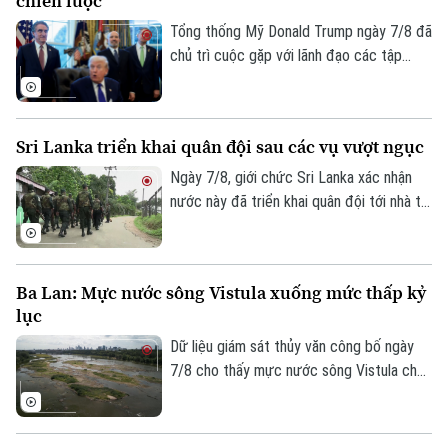
chiến lược
chưa từng có trong lịch sử chính trị nước
này.
Tổng thống Mỹ Donald Trump ngày 7/8 đã
chủ trì cuộc gặp với lãnh đạo các tập
đoàn khai khoáng lớn, trong bối cảnh
Washington đẩy mạnh chiến lược bảo
đảm nguồn cung khoáng sản quan trọng
Sri Lanka triển khai quân đội sau các vụ vượt ngục
phục vụ quốc phòng và giảm phụ thuộc
vào chuỗi cung ứng từ Trung Quốc.
Ngày 7/8, giới chức Sri Lanka xác nhận
nước này đã triển khai quân đội tới nhà tù
chính ở thành phố Colombo và hai nhà tù
khác, sau vụ vượt ngục bất thành khiến ba
phạm nhân thiệt mạng và 23 người bị
Ba Lan: Mực nước sông Vistula xuống mức thấp kỷ
thương.
lục
Dữ liệu giám sát thủy văn công bố ngày
Bản quyền thuộc về Cơ quan Báo và Phát thanh Truyền hình Hà Nội Giấy
7/8 cho thấy mực nước sông Vistula chảy
phép số: Số 63/GP-TTDT, cấp ngày 10/05/2023
qua thủ đô Warsaw của Ba Lan đã giảm
TRANG THÔNG TIN ĐIỆN TỬ
xuống mức thấp nhất kể từ khi công tác
đo đạc được triển khai.
CỦA CƠ QUAN BÁO VÀ PHÁT THANH TRUYỀN HÌNH HÀ NỘI