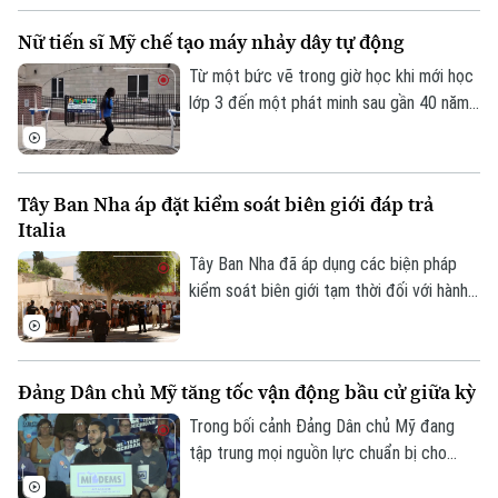
Tehran sẽ không bị ép buộc phải đầu
Nữ tiến sĩ Mỹ chế tạo máy nhảy dây tự động
hàng.
Từ một bức vẽ trong giờ học khi mới học
lớp 3 đến một phát minh sau gần 40 năm
theo đuổi, nữ tiến sĩ người Mỹ Tahira Reid
Smith đã biến giấc mơ thời thơ ấu thành
hiện thực. Cỗ máy xoay dây nhảy tự động
Tây Ban Nha áp đặt kiểm soát biên giới đáp trả
mang tên Jump Dreams không chỉ mở ra
Italia
trải nghiệm mới cho người yêu thích môn
nhảy dây đôi mà còn truyền cảm hứng về
Tây Ban Nha đã áp dụng các biện pháp
sức mạnh của những ước mơ được nuôi
kiểm soát biên giới tạm thời đối với hành
dưỡng bằng sự kiên trì.
khách đến từ Italia. Động thái được
Madrid đưa ra sau khi Rome siết kiểm
soát đi lại liên quan đến cuộc khủng
Đảng Dân chủ Mỹ tăng tốc vận động bầu cử giữa kỳ
hoảng di cư tại Ceuta, vùng lãnh thổ của
Tây Ban Nha ở Bắc Phi.
Trong bối cảnh Đảng Dân chủ Mỹ đang
tập trung mọi nguồn lực chuẩn bị cho
cuộc bầu cử giữa nhiệm kỳ vào tháng 11