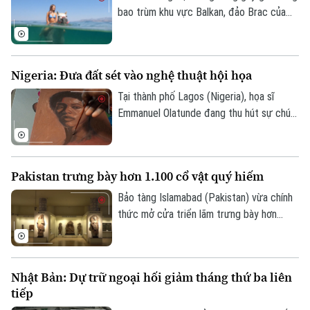
bao trùm khu vực Balkan, đảo Brac của
Croatia đã mang đến một trải nghiệm
tránh nóng khá độc đáo. Thay vì cưỡi
ngựa dọc bãi biển, du khách tại đây có
Nigeria: Đưa đất sét vào nghệ thuật hội họa
thể trực tiếp cưỡi ngựa lội dưới làn nước
biển mát lành.
Tại thành phố Lagos (Nigeria), họa sĩ
Emmanuel Olatunde đang thu hút sự chú ý
của giới nghệ thuật quốc tế khi biến đất
sét tự nhiên thành các loại sơn màu độc
đáo. Kỹ thuật sáng tạo này không chỉ mở
Pakistan trưng bày hơn 1.100 cổ vật quý hiếm
ra hướng đi mới cho nghệ thuật chân dung
mà còn lan tỏa thông điệp về sử dụng
Bảo tàng Islamabad (Pakistan) vừa chính
chất liệu bền vững.
thức mở cửa triển lãm trưng bày hơn
1.100 cổ vật quý hiếm vừa được thu hồi
thành công từ Italia, Mỹ và nhiều quốc gia
khác. Sự kiện này ghi dấu ấn quan trọng
Nhật Bản: Dự trữ ngoại hối giảm tháng thứ ba liên
trong nỗ lực bảo tồn và thu hồi các tài
tiếp
sản văn hóa bị buôn lậu trái phép của