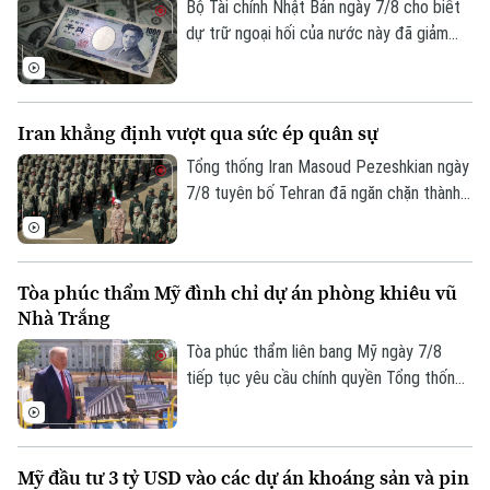
chính phủ Pakistan.
Bộ Tài chính Nhật Bản ngày 7/8 cho biết
dự trữ ngoại hối của nước này đã giảm
tháng thứ ba liên tiếp trong tháng 7.
Iran khẳng định vượt qua sức ép quân sự
Tổng thống Iran Masoud Pezeshkian ngày
7/8 tuyên bố Tehran đã ngăn chặn thành
công nỗ lực của các đối thủ nhằm làm suy
Liên hệ đường dây nóng (bấm để gọi)
yếu và gây bất ổn cho đất nước này bằng
Tòa soạn
Tòa soạn
sức ép quân sự. Tuyên bố được đưa ra
Tòa phúc thẩm Mỹ đình chỉ dự án phòng khiêu vũ
trong bối cảnh xung đột giữa Iran với Mỹ
0865.116.699 (hotline)
0865.116.699
Nhà Trắng
và Israel vẫn tiếp diễn.
Tòa phúc thẩm liên bang Mỹ ngày 7/8
tiếp tục yêu cầu chính quyền Tổng thống
Donald Trump dừng thi công phòng khiêu
vũ trị giá 400 triệu USD tại Nhà Trắng.
Phán quyết là một trở ngại đáng kể đối
Mỹ đầu tư 3 tỷ USD vào các dự án khoáng sản và pin
với kế hoạch cải tạo quy mô lớn tại khu