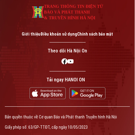
TRANG THÔNG TIN ĐIỆN TỬ
BÁO VÀ PHÁT THANH
& TRUYỀN HÌNH HÀ NỘI
Giới thiệu
Điều khoản sử dụng
Chính sách bảo mật
Theo dõi Hà Nội On
Tải ngay HANOI ON
Bản quyền thuộc về Cơ quan Báo và Phát thanh Truyền hình Hà Nội
Giấy phép số: 63/GP-TTĐT, cấp ngày 10/05/2023