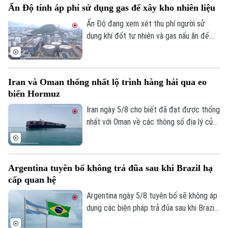
Ấn Độ tính áp phí sử dụng gas để xây kho nhiên liệu
sách trả đũa.
Ấn Độ đang xem xét thu phí người sử
dụng khí đốt tự nhiên và gas nấu ăn để
huy động nguồn vốn cho kế hoạch xây
dựng kho dự trữ nhiên liệu chiến lược trị
giá 42 tỷ USD.
Iran và Oman thống nhất lộ trình hàng hải qua eo
biển Hormuz
Iran ngày 5/8 cho biết đã đạt được thống
nhất với Oman về các thông số địa lý của
tuyến hàng hải mới qua eo biển Hormuz -
một trong những tuyến vận tải năng lượng
quan trọng nhất thế giới.
Argentina tuyên bố không trả đũa sau khi Brazil hạ
cấp quan hệ
Argentina ngày 5/8 tuyên bố sẽ không áp
dụng các biện pháp trả đũa sau khi Brazil
hạ cấp quan hệ song phương xuống cấp