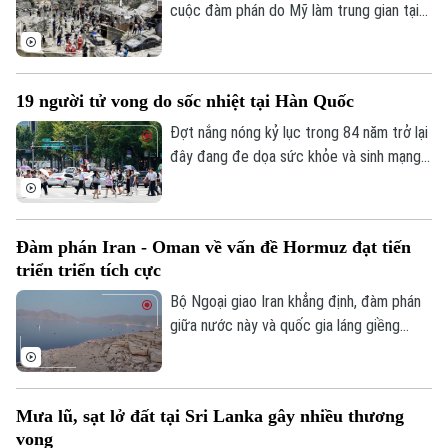
cuộc đàm phán do Mỹ làm trung gian tại
thủ đô Rome (Italy), nhằm thúc đẩy các
thỏa thuận an ninh dọc khu vực biên giới
và triển khai khuôn khổ thỏa thuận đạt
19 người tử vong do sốc nhiệt tại Hàn Quốc
được tại Washington vào cuối tháng 6.
Đợt nắng nóng kỷ lục trong 84 năm trở lại
đây đang đe dọa sức khỏe và sinh mạng
của nhiều người Hàn Quốc, với số ca tử
vong đã lên tới 19 người, phần lớn là
người cao tuổi.
Đàm phán Iran - Oman về vấn đề Hormuz đạt tiến
triển triển tích cực
Bộ Ngoại giao Iran khẳng định, đàm phán
giữa nước này và quốc gia láng giềng
Oman về vấn đề eo biển Hormuz, đang
tiến triển tích cực. Tuy nhiên, các kết quả
thảo luận cụ thể chưa được đề cập.
Mưa lũ, sạt lở đất tại Sri Lanka gây nhiều thương
vong