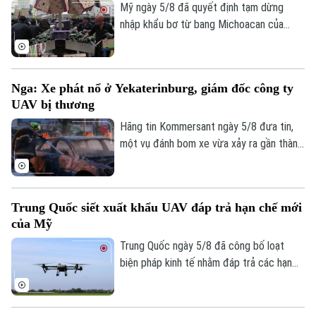
Kinh nghiệm
qua đã khiến các trung tâm tiếp nhận tại
Mỹ ngày 5/8 đã quyết định tạm dừng
Thị trường
Hướng nghiệp
đây rơi vào trạng thái quá tải nghiêm
nhập khẩu bơ từ bang Michoacan của
Làng nghề
Y tế
Thể thao
trọng.
Mexico sau khi các nhân viên kiểm tra của
Đánh giá
Bộ Nông nghiệp Mỹ (USDA) tại địa
Di tích
Dinh dưỡng
Bóng đá
phương này phải ngừng làm việc do các
Giải trí
Nga: Xe phát nổ ở Yekaterinburg, giám đốc công ty
nguy cơ mất an ninh.
Tư vấn sức khỏe
UAV bị thương
Quần vợt
Tin tức
Đã phát sóng
Hãng tin Kommersant ngày 5/8 đưa tin,
Golf
một vụ đánh bom xe vừa xảy ra gần thành
Sao
phố Yekaterinburg, Nga, khiến một giám
đốc nhà máy sản xuất máy bay không
Điện ảnh
người lái (UAV) bị thương nặng trong khi
Trung Quốc siết xuất khẩu UAV đáp trả hạn chế mới
tài xế thiệt mạng. Đây là vụ tấn công thứ
Thời trang
của Mỹ
hai nhằm vào các nhà sản xuất UAV của
Âm nhạc
Nga chỉ trong vòng một tuần qua.
Trung Quốc ngày 5/8 đã công bố loạt
biện pháp kinh tế nhằm đáp trả các hạn
chế mới của Mỹ, trong đó có việc siết
xuất khẩu thiết bị bay không người lái
(UAV) và đưa 6 thực thể của Mỹ vào danh