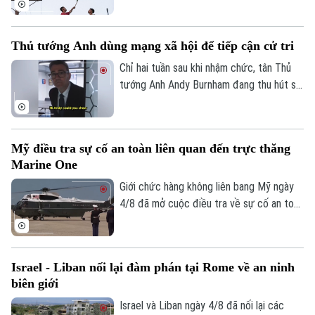
bên.
nứt nghiêm trọng giữa hai nền kinh tế lớn
nhất Mỹ Latinh. Trong bối cảnh lãnh đạo
Thủ tướng Anh dùng mạng xã hội để tiếp cận cử tri
hai nước chưa từng tổ chức bất kỳ cuộc
gặp song phương nào kể từ khi Tổng
Chỉ hai tuần sau khi nhậm chức, tân Thủ
thống Argentina Javier Milei nhậm chức
tướng Anh Andy Burnham đang thu hút sự
hồi cuối năm 2023.
chú ý trên nhiều nền tảng mạng xã hội với
phong cách giao tiếp gần gũi, trong bối
cảnh các đảng dân túy tại Anh đẩy mạnh
Mỹ điều tra sự cố an toàn liên quan đến trực thăng
gia tăng ảnh hưởng trong không gian trực
Marine One
tuyến.
Giới chức hàng không liên bang Mỹ ngày
4/8 đã mở cuộc điều tra về sự cố an toàn
không lưu liên quan đến trực thăng
Marine One chở Tổng thống Donald
Trump.
Israel - Liban nối lại đàm phán tại Rome về an ninh
biên giới
Israel và Liban ngày 4/8 đã nối lại các