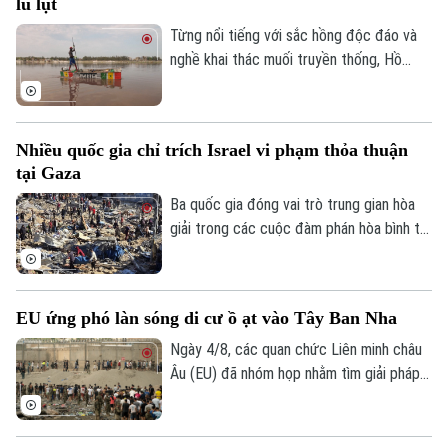
lũ lụt
Từng nổi tiếng với sắc hồng độc đáo và
nghề khai thác muối truyền thống, Hồ
nước màu hồng Retba ở Senegal đã trải
qua giai đoạn lao đao sau trận lũ lớn năm
2022 khiến hồ mất màu và hàng nghìn
Nhiều quốc gia chỉ trích Israel vi phạm thỏa thuận
người mất kế sinh nhai. Sau nhiều năm nỗ
tại Gaza
lực khôi phục, hồ đã lấy lại màu hồng đặc
trưng, hoạt động khai thác muối và du lịch
Ba quốc gia đóng vai trò trung gian hòa
cũng đang dần hồi sinh, mang lại hy vọng
giải trong các cuộc đàm phán hòa bình tại
mới cho cộng đồng địa phương.
Dải Gaza gồm Qatar, Ai Cập và Thổ Nhĩ Kỳ
– vừa mạnh mẽ lên án các hành vi vi phạm
thỏa thuận ngừng bắn của Israel tại khu
EU ứng phó làn sóng di cư ồ ạt vào Tây Ban Nha
vực này, đồng thời khẳng định khẳng định
đây là hành động vi phạm nghiêm trọng
Ngày 4/8, các quan chức Liên minh châu
luật pháp quốc tế.
Âu (EU) đã nhóm họp nhằm tìm giải pháp
ứng phó cuộc khủng hoảng di cư tại
Ceuta, vùng lãnh thổ thuộc chủ quyền Tây
Ban Nha ở Bắc Phi.