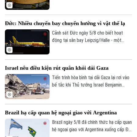
truyền thống mà còn là biểu tượng văn
hóa của quốc gia này có từ thời thuộc
địa. Mới đây, một thị trấn nằm ở miền
Đức: Nhiều chuyến bay chuyển hướng vì vật thể lạ
Trung - Tây Mexico đã thu hút sự chú ý
của cộng đồng quốc tế khi chính thức
Cảnh sát Đức ngày 5/8 cho biết hoạt
phá vỡ kỷ lục Guinness thế giới về khối
động tại sân bay Leipzig/Halle - một
kẹo mộc qua lớn nhất từ trước đến nay.
trong những trung tâm vận chuyển hàng
hóa lớn nhất của nước này, đã bị gián
đoạn trong đêm sau khi có báo cáo về
Israel nêu điều kiện rút quân khỏi dải Gaza
các vật thể bay xuất hiện gần khu vực sân
bay và đường băng.
Tiến trình hòa bình tại dải Gaza lại rơi vào
bế tắc khi Thủ tướng Israel Benjamin
Netanyahu vừa đưa ra lập trường cứng
rắn về điều kiện rút quân. Tuyên bố này
được đưa ra ngay sau khi lực lượng
Brazil hạ cấp quan hệ ngoại giao với Argentina
Hamas chấp thuận lộ trình giải giáp vũ khí
do Hội đồng Hòa bình quốc tế đề xuất,
Brazil ngày 5/8 đã chính thức hạ cấp quan
cho thấy sự chia rẽ sâu sắc về trình tự
hệ ngoại giao với Argentina xuống cấp Đại
thực thi thỏa thuận ngừng bắn giữa các
biện lâm thời. Diễn biến này đánh dấu rạn