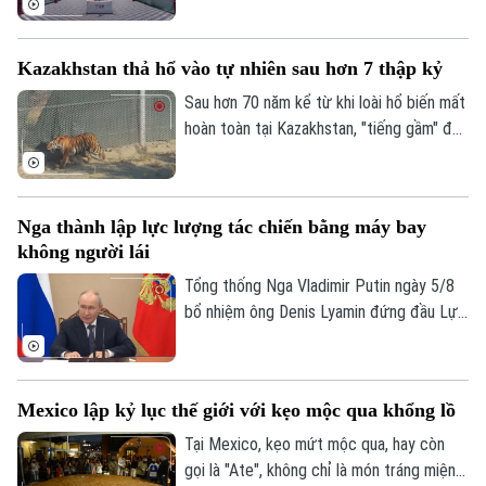
tới 3,1 tỷ euro.
thành phố Hàng Châu, tỉnh Chiết Giang,
miền Đông Trung Quốc, giúp rút ngắn thời
Kazakhstan thả hổ vào tự nhiên sau hơn 7 thập kỷ
gian vận chuyển giữa hai bờ sông xuống
còn khoảng 13 phút.
Sau hơn 70 năm kể từ khi loài hổ biến mất
hoàn toàn tại Kazakhstan, "tiếng gầm" đã
chính thức trở lại vùng đồng bằng sông Ili.
Một dự án bảo tồn đầy tham vọng vừa
đánh dấu cột mốc lịch sử khi cá thể hổ
Nga thành lập lực lượng tác chiến bằng máy bay
đầu tiên được trả về môi trường hoang
không người lái
dã, mở đầu cho nỗ lực hồi sinh hệ sinh thái
tại khu vực phía Nam hồ Balkhash.
Tổng thống Nga Vladimir Putin ngày 5/8
bổ nhiệm ông Denis Lyamin đứng đầu Lực
lượng Hệ thống Không người lái – đơn vị
Theo dõi Hà Nội On
quân đội mới được thành lập nhằm chuyên
trách hoạt động tác chiến bằng máy bay
Mexico lập kỷ lục thế giới với kẹo mộc qua khổng lồ
không người lái (UAV).
Tại Mexico, kẹo mứt mộc qua, hay còn
gọi là "Ate", không chỉ là món tráng miệng