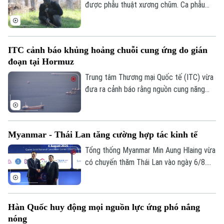
một trong những loài chó hoang dã ít
được phẫu thuật xương chũm. Ca phẫu
được biết đến nhất ở khu vực Mỹ Latinh.
thuật mang tính đột phá này được thực
hiện tại Công viên Safari thuộc Sở thú
San Diego ở bang California, Mỹ nhằm
ITC cảnh báo khủng hoảng chuỗi cung ứng do gián
điều trị tình trạng nhiễm trùng đã lan đến
đoạn tại Hormuz
một phần hộp sọ của con vật.
Trung tâm Thương mại Quốc tế (ITC) vừa
đưa ra cảnh báo rằng nguồn cung năng
lượng, phân bón và vật liệu công nghiệp
trên toàn cầu đang chịu cú sốc lớn do
các hoạt động vận tải biển qua Eo biển
Myanmar - Thái Lan tăng cường hợp tác kinh tế
Hormuz bị gián đoạn.
Tổng thống Myanmar Min Aung Hlaing vừa
có chuyến thăm Thái Lan vào ngày 6/8.
Chuyến thăm này nằm trong chuỗi nỗ lực
của Bangkok nhằm thúc đẩy sự kết nối
Chuyên mục
trở lại giữa nước này với khối ASEAN.
Hàn Quốc huy động mọi nguồn lực ứng phó nắng
Thời sự
nóng