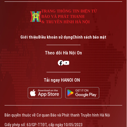
TRANG THÔNG TIN ĐIỆN TỬ
BÁO VÀ PHÁT THANH
& TRUYỀN HÌNH HÀ NỘI
Giới thiệu
Điều khoản sử dụng
Chính sách bảo mật
Theo dõi Hà Nội On
Tải ngay HANOI ON
Bản quyền thuộc về Cơ quan Báo và Phát thanh Truyền hình Hà Nội
Giấy phép số: 63/GP-TTĐT, cấp ngày 10/05/2023