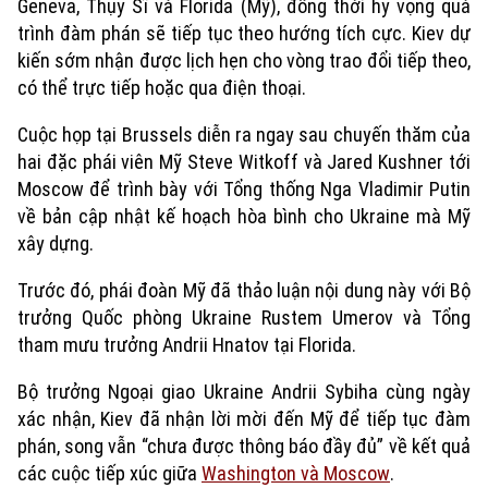
Geneva, Thụy Sĩ và Florida (Mỹ), đồng thời hy vọng quá
trình đàm phán sẽ tiếp tục theo hướng tích cực. Kiev dự
kiến sớm nhận được lịch hẹn cho vòng trao đổi tiếp theo,
có thể trực tiếp hoặc qua điện thoại.
Cuộc họp tại Brussels diễn ra ngay sau chuyến thăm của
hai đặc phái viên Mỹ Steve Witkoff và Jared Kushner tới
Moscow để trình bày với Tổng thống Nga Vladimir Putin
về bản cập nhật kế hoạch hòa bình cho Ukraine mà Mỹ
xây dựng.
Trước đó, phái đoàn Mỹ đã thảo luận nội dung này với Bộ
trưởng Quốc phòng Ukraine Rustem Umerov và Tổng
tham mưu trưởng Andrii Hnatov tại Florida.
Bộ trưởng Ngoại giao Ukraine Andrii Sybiha cùng ngày
xác nhận, Kiev đã nhận lời mời đến Mỹ để tiếp tục đàm
phán, song vẫn “chưa được thông báo đầy đủ” về kết quả
các cuộc tiếp xúc giữa
Washington và Moscow
.