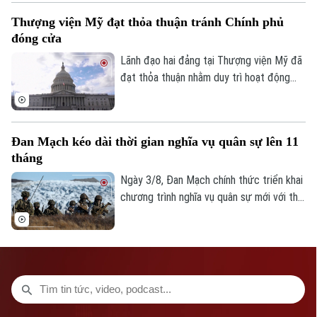
Iran đạt được một thỏa thuận nhằm chấm
Thượng viện Mỹ đạt thỏa thuận tránh Chính phủ
dứt xung đột.
đóng cửa
Lãnh đạo hai đảng tại Thượng viện Mỹ đã
đạt thỏa thuận nhằm duy trì hoạt động
của Chính phủ liên bang qua thời điểm
diễn ra cuộc bầu cử giữa nhiệm kỳ năm
2026, qua đó tránh nguy cơ Chính phủ
Đan Mạch kéo dài thời gian nghĩa vụ quân sự lên 11
phải đóng cửa vào đầu tháng 10.
tháng
Ngày 3/8, Đan Mạch chính thức triển khai
chương trình nghĩa vụ quân sự mới với thời
gian phục vụ kéo dài lên 11 tháng. Động
thái nằm trong kế hoạch tăng cường năng
lực quốc phòng trước những diễn biến an
ninh tại Bắc Cực và xung đột Nga -
Ukraine.