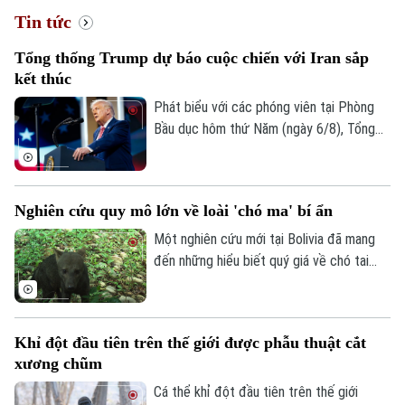
Tin tức
Tổng thống Trump dự báo cuộc chiến với Iran sắp
kết thúc
Phát biểu với các phóng viên tại Phòng
Bầu dục hôm thứ Năm (ngày 6/8), Tổng
thống Mỹ Donald Trump cho biết ông tin
tưởng cuộc xung đột quân sự với Iran sẽ
sớm kết thúc, dù cho biết lực lượng Mỹ
Nghiên cứu quy mô lớn về loài 'chó ma' bí ẩn
đang gặp vấn đề về nguồn cung một số
loại vũ khí.
Một nghiên cứu mới tại Bolivia đã mang
đến những hiểu biết quý giá về chó tai
ngắn – loài thú hoang dã được mệnh danh
là "chó ma" của rừng Amazon do rất hiếm
khi xuất hiện trước mắt con người. Thông
Khỉ đột đầu tiên trên thế giới được phẫu thuật cắt
qua hàng nghìn bức ảnh từ hệ thống bẫy
xương chũm
ảnh, các nhà khoa học đã có thêm hình
dung về tập tính và môi trường sống của
Cá thể khỉ đột đầu tiên trên thế giới