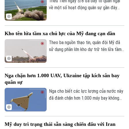
Triều Tiên ngày 5/8 đã bày tỏ quan ngại
về một số hoạt động quân sự gần đây
của Nhật Bản, trong đó có vụ phóng thử
tên lửa hành trình Tomahawk từ tàu khu
trục Aegis Chokai.
Kho tên lửa tầm xa chủ lực của Mỹ đang cạn dần
Theo ba nguồn thạo tin, quân đội Mỹ đã
sử dụng phần lớn kho dự trữ tên lửa tầm
xa có độ chính xác cao trong suốt 5
tháng xung đột với Iran, làm dấy lên lo
ngại về khả năng sẵn sàng chiến đấu của
Nga chặn hơn 1.000 UAV, Ukraine tập kích sân bay
lực lượng này trước các cuộc xung đột
quân sự
trong tương lai.
Nga cho biết các lực lượng của nước này
đã đánh chặn hơn 1.000 máy bay không
người lái từ phía Ukraine ngày 2/8, trong
khi Ukraine tuyên bố đã tấn công một sân
bay quân sự của Nga.
Mỹ duy trì trạng thái sẵn sàng chiến đấu với Iran