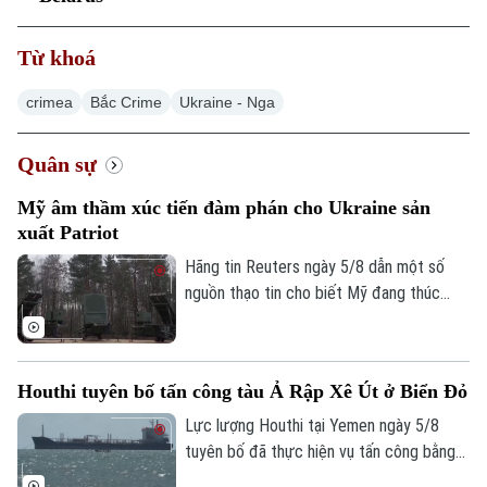
Từ khoá
crimea
Bắc Crime
Ukraine - Nga
Xu hướng
Quân sự
Mỹ âm thầm xúc tiến đàm phán cho Ukraine sản
xuất Patriot
Hãng tin Reuters ngày 5/8 dẫn một số
nguồn thạo tin cho biết Mỹ đang thúc
đẩy đàm phán về khả năng cho phép
Ukraine sản xuất tên lửa đánh chặn
Patriot, trong bối cảnh Kiev đang thiếu
Houthi tuyên bố tấn công tàu Ả Rập Xê Út ở Biển Đỏ
hụt loại vũ khí quan trọng này để đối phó
các cuộc tập kích của Nga.
Lực lượng Houthi tại Yemen ngày 5/8
tuyên bố đã thực hiện vụ tấn công bằng
tên lửa đạn đạo nhằm vào tàu chở dầu