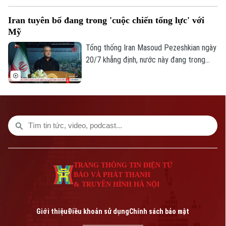
Iran tuyên bố đang trong 'cuộc chiến tổng lực' với
Mỹ
Tổng thống Iran Masoud Pezeshkian ngày
20/7 khẳng định, nước này đang trong
“cuộc chiến toàn diện” với Mỹ, trong bối
cảnh xung đột giữa hai bên tiếp tục leo
thang và lan rộng sang các quốc gia Vùng
Vịnh.
TRANG THÔNG TIN ĐIỆN TỬ
BÁO VÀ PHÁT THANH
& TRUYỀN HÌNH HÀ NỘI
Giới thiệu
Điều khoản sử dụng
Chính sách bảo mật