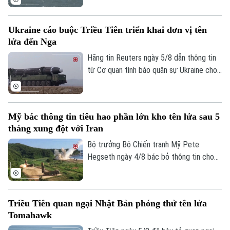
của Ả Rập Xê Út trên Biển Đỏ. Đây là
bước leo thang mới nhất trong chiến dịch
Ukraine cáo buộc Triều Tiên triển khai đơn vị tên
phong tỏa hàng hải mà nhóm này đang
lửa đến Nga
thực thi, gây lo ngại sâu sắc cho cộng
đồng quốc tế.
Hãng tin Reuters ngày 5/8 dẫn thông tin
từ Cơ quan tình báo quân sự Ukraine cho
biết một đơn vị tên lửa của Triều Tiên có
thể đã được triển khai tới miền tây nước
Nga, với khả năng được trang bị hàng
Mỹ bác thông tin tiêu hao phần lớn kho tên lửa sau 5
trăm tên lửa đạn đạo nhằm hỗ trợ các
tháng xung đột với Iran
hoạt động quân sự của Moscow tại
Ukraine. Nga và Triều Tiên hiện chưa đưa
Bộ trưởng Bộ Chiến tranh Mỹ Pete
ra bình luận về thông tin này.
Hegseth ngày 4/8 bác bỏ thông tin cho
rằng quân đội nước này đã tiêu hao phần
lớn kho tên lửa sau 5 tháng xung đột với
Iran, khẳng định Washington vẫn duy trì
Triều Tiên quan ngại Nhật Bản phóng thử tên lửa
đầy đủ năng lực quân sự.
Tomahawk