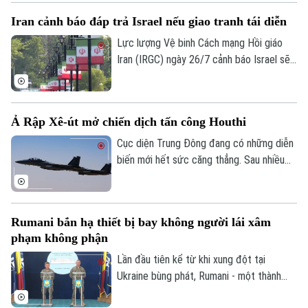
khẳng định, đây là bước đi nhằm ưu tiên
Iran cảnh báo đáp trả Israel nếu giao tranh tái diễn
cho giải pháp đối thoại để giải quyết cuộc
xung đột kéo dài gần 5 tháng qua.
Lực lượng Vệ binh Cách mạng Hồi giáo
Iran (IRGC) ngày 26/7 cảnh báo Israel sẽ
phải đối mặt với hậu quả nghiêm trọng nếu
Liên hệ đường dây nóng (bấm để gọi)
nối lại các hành động quân sự, đồng thời
Tòa soạn
Tòa soạn
tuyên bố sẽ đáp trả bất kỳ quốc gia nào
Ả Rập Xê-út mở chiến dịch tấn công Houthi
hỗ trợ Mỹ tấn công Iran.
0865.116.699 (hotline)
0865.116.699
Cục diện Trung Đông đang có những diễn
biến mới hết sức căng thẳng. Sau nhiều
năm duy trì lệnh ngừng bắn không chính
thức kể từ tháng 3/2022, liên quân do Ả
Rập Xê-út đứng đầu vừa chính thức xác
Rumani bắn hạ thiết bị bay không người lái xâm
nhận mở chiến dịch không kích quy mô lớn
phạm không phận
nhằm vào các vị trí của lực lượng Houthi
tại Yemen.
Lần đầu tiên kể từ khi xung đột tại
Ukraine bùng phát, Rumani - một thành
viên của liên minh NATO, đã chính thức