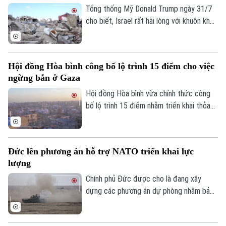
Sao
Tổng thống Mỹ Donald Trump ngày 31/7
cho biết, Israel rất hài lòng với khuôn khổ
Điện ảnh
hòa bình do Washington thúc đẩy nhằm
chấm dứt xung đột tại Dải Gaza và coi
Thời trang
đây là cột mốc quan trọng trong việc
Hội đồng Hòa bình công bố lộ trình 15 điểm cho việc
triển khai Kế hoạch hòa bình 20 điểm của
Âm nhạc
ngừng bắn ở Gaza
mình.
Hội đồng Hòa bình vừa chính thức công
bố lộ trình 15 điểm nhằm triển khai thỏa
thuận hòa bình toàn diện tại Dải Gaza. Đây
được xem là bước đột phá mang tính lịch
sử sau khi Tổng thống Mỹ Donald Trump
Đức lên phương án hỗ trợ NATO triển khai lực
thông báo rằng phong trào Hamas chấp
lượng
thuận kế hoạch giải giáp vũ khí.
Chính phủ Đức được cho là đang xây
dựng các phương án dự phòng nhằm bảo
đảm việc triển khai lực lượng của Tổ
chức Hiệp ước Bắc Đại Tây Dương