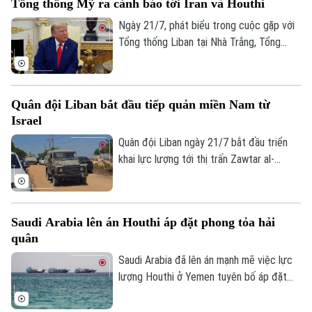
Tổng thống Mỹ ra cảnh báo tới Iran và Houthi
Ngày 21/7, phát biểu trong cuộc gặp với
Tổng thống Liban tại Nhà Trắng, Tổng
thống Mỹ Donald Trump tuyên bố
Washington sẽ tiếp tục các cuộc tấn
công nhằm vào Iran, đồng thời dự đoán
Quân đội Liban bắt đầu tiếp quản miền Nam từ
Iran sẽ mất từ 20 đến 25 năm để khắc
Israel
phục những thiệt hại hiện nay.
Quân đội Liban ngày 21/7 bắt đầu triển
khai lực lượng tới thị trấn Zawtar al-
Gharbiyeh, thuộc khu vực Nabatieh, sau
khi quân đội Israel rút khỏi vùng này. Đây
là bước đi đầu tiên trong kế hoạch do Mỹ
Saudi Arabia lên án Houthi áp đặt phong tỏa hải
làm trung gian nhằm từng bước khôi phục
quân
quyền kiểm soát của chính quyền Liban tại
khu vực biên giới.
Saudi Arabia đã lên án mạnh mẽ việc lực
lượng Houthi ở Yemen tuyên bố áp đặt
phong tỏa hải quân với các cảng và vùng
biển của quốc gia này.