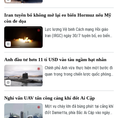
mang tên "Falcon Strike-2026" tại Thái
Lan vào tháng 8 tới, nhằm tăng cường hợp
Iran tuyên bố không mở lại eo biển Hormuz nếu Mỹ
tác quốc phòng giữa hai nước.
còn đe dọa
Lực lượng Vệ binh Cách mạng Hồi giáo
Iran (IRGC) ngày 30/7 tuyên bố, eo biển
Hormuz sẽ không được mở lại, chừng nào
Mỹ còn đe dọa và gây hấn với nước này.
Lời cảnh báo trên được Tehran đưa ra
Anh đầu tư hơn 11 tỉ USD vào tàu ngầm hạt nhân
trong bối cảnh hàng trăm tàu hàng cùng
hàng nghìn thủy thủ vẫn đang bị mắc kẹt
Chính phủ Anh vừa thực hiện một bước đi
bên trong vịnh Ba Tư vì xung đột leo
quan trọng trong chiến lược quốc phòng
thang.
khi công bố gói đầu tư trị giá hàng tỉ USD
để hiện đại hóa lá chắn hạt nhân trên biển.
Nghi vấn UAV tấn công cảng khí đốt Ai Cập
Một vụ cháy lớn đã bùng phát tại cảng khí
đốt Damietta, phía Bắc Ai Cập vào ngày