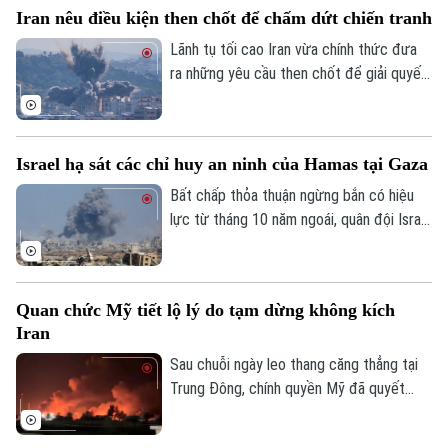
Iran nêu điều kiện then chốt để chấm dứt chiến tranh
Lãnh tụ tối cao Iran vừa chính thức đưa
ra những yêu cầu then chốt để giải quyết
cuộc xung đột hiện nay với Mỹ và Israel.
Tuyên bố này được đưa ra trong bối cảnh
giao tranh giữa Mỹ và Iran đang tạm lắng
Israel hạ sát các chỉ huy an ninh của Hamas tại Gaza
sau các cuộc không kích 13 ngày liên tiếp
và các cuộc đàm phán ngoại giao đang ở
Bất chấp thỏa thuận ngừng bắn có hiệu
giai đoạn nhạy cảm.
lực từ tháng 10 năm ngoái, quân đội Israel
vừa thực hiện hàng loạt cuộc không kích
hạ sát các quan chức an ninh cấp cao của
Hamas. Động thái này diễn ra trong bối
Quan chức Mỹ tiết lộ lý do tạm dừng không kích
cảnh thương vong tại Dải Gaza đã chạm
Iran
những cột mốc đáng lo ngại.
Sau chuỗi ngày leo thang căng thẳng tại
Trung Đông, chính quyền Mỹ đã quyết
định tạm dừng các đòn không kích vào
Iran từ đêm 25/7. Giới chức Washington