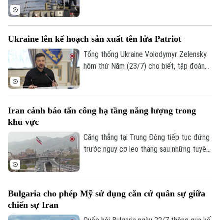
Mỹ (CENTCOM) xác nhận vừa tiến hành
đêm tấn công thứ 13 liên tiếp nhắm vào
các mục tiêu Iran, cùng với lời đe dọa mở
Ukraine lên kế hoạch sản xuất tên lửa Patriot
rộng tấn công từ Washington.
Tổng thống Ukraine Volodymyr Zelensky
hôm thứ Năm (23/7) cho biết, tập đoàn
quốc phòng và hàng không vũ trụ Mỹ
Raytheon đã chính thức bày tỏ sự quan
tâm đến việc hợp tác sản xuất loại tên
Iran cảnh báo tấn công hạ tầng năng lượng trong
lửa đánh chặn thuộc hệ thống phòng thủ
khu vực
Patriot ngay tại Ukraine.
Căng thẳng tại Trung Đông tiếp tục đứng
trước nguy cơ leo thang sau những tuyên
bố cứng rắn từ phía Iran. Tehran vừa đưa
ra cảnh báo sẽ nhắm mục tiêu vào các cơ
sở hạ tầng năng lượng trên khắp khu vực
Bulgaria cho phép Mỹ sử dụng căn cứ quân sự giữa
nếu Mỹ hiện thực hóa đe dọa tấn công
chiến sự Iran
vào lãnh thổ nước này.