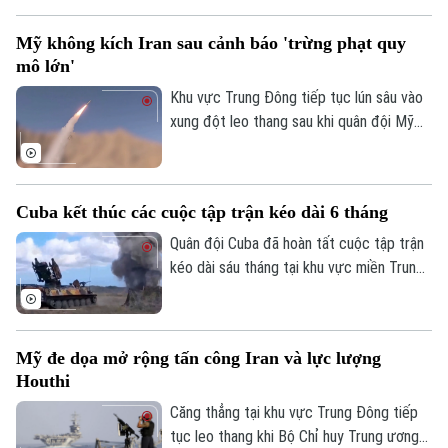
khai hỏa tiêm kích để tiêu diệt thiết bị
bay không người lái (UAV) xâm phạm
Mỹ không kích Iran sau cảnh báo 'trừng phạt quy
không phận.
mô lớn'
Khu vực Trung Đông tiếp tục lún sâu vào
xung đột leo thang sau khi quân đội Mỹ
tiếp tục thực hiện đợt không kích đêm
thứ 13 liên tiếp vào lãnh thổ Iran. Động
thái này diễn ra ngay sau khi Tổng thống
Cuba kết thúc các cuộc tập trận kéo dài 6 tháng
Donald Trump cảnh báo về một "hình phạt
quân sự lớn" và nỗ lực đàm phán ngừng
Quân đội Cuba đã hoàn tất cuộc tập trận
bắn do Iraq làm trung gian chính thức đổ
kéo dài sáu tháng tại khu vực miền Trung
vỡ.
đất nước, trong bối cảnh các biện pháp
trừng phạt và sức ép địa chính trị từ phía
Mỹ đối với hòn đảo này tiếp tục leo
Mỹ đe dọa mở rộng tấn công Iran và lực lượng
thang.
Houthi
Căng thẳng tại khu vực Trung Đông tiếp
tục leo thang khi Bộ Chỉ huy Trung ương