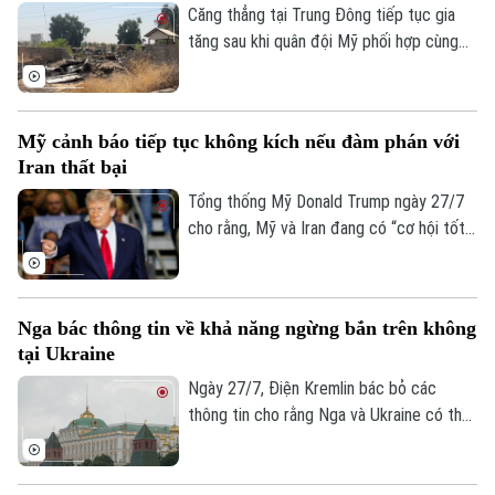
phủ nhận thông tin về thương vụ này.
Căng thẳng tại Trung Đông tiếp tục gia
tăng sau khi quân đội Mỹ phối hợp cùng
lực lượng Ả Rập Xê-Út bất ngờ tiến hành
loạt không kích vào nhiều mục tiêu trên
lãnh thổ Iraq. Vụ tấn công đã gây thương
Mỹ cảnh báo tiếp tục không kích nếu đàm phán với
vong lớn và vấp phải sự phản đối mạnh mẽ
Iran thất bại
từ giới chức Baghdad.
Tổng thống Mỹ Donald Trump ngày 27/7
cho rằng, Mỹ và Iran đang có “cơ hội tốt”
để đạt được một thỏa thuận. Tuy nhiên,
ông cũng cảnh báo Washington có thể nối
lại các hoạt động quân sự nếu đàm phán
Nga bác thông tin về khả năng ngừng bắn trên không
không đạt kết quả.
tại Ukraine
Ngày 27/7, Điện Kremlin bác bỏ các
thông tin cho rằng Nga và Ukraine có thể
đạt được một thỏa thuận ngừng bắn trên
không.