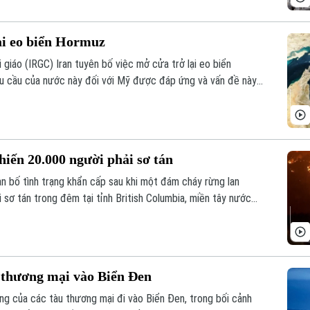
ại eo biển Hormuz
giáo (IRGC) Iran tuyên bố việc mở cửa trở lại eo biển
êu cầu của nước này đối với Mỹ được đáp ứng và vấn đề này
m phán với Oman.
iến 20.000 người phải sơ tán
n bố tình trạng khẩn cấp sau khi một đám cháy rừng lan
 sơ tán trong đêm tại tỉnh British Columbia, miền tây nước
 thương mại vào Biển Đen
g của các tàu thương mại đi vào Biển Đen, trong bối cảnh