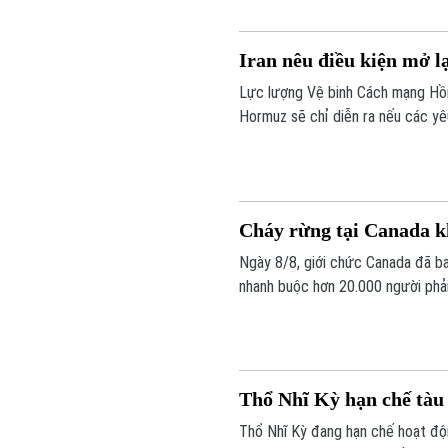
Iran nêu điều kiện mở l
Lực lượng Vệ binh Cách mạng Hồi 
Hormuz sẽ chỉ diễn ra nếu các y
không liên quan đến các cuộc đà
Cháy rừng tại Canada kh
Ngày 8/8, giới chức Canada đã ba
nhanh buộc hơn 20.000 người phải
này.
Thổ Nhĩ Kỳ hạn chế tàu
Thổ Nhĩ Kỳ đang hạn chế hoạt độn