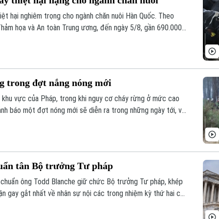
y thiệt hại nặng cho ngành chăn nuôi
iệt hại nghiêm trọng cho ngành chăn nuôi Hàn Quốc. Theo
hảm họa và An toàn Trung ương, đến ngày 5/8, gần 690.000
tiết cực đoan.
g trong đợt nắng nóng mới
 khu vực của Pháp, trong khi nguy cơ cháy rừng ở mức cao
ảnh báo một đợt nóng mới sẽ diễn ra trong những ngày tới, với
ều nơi.
uẩn tân Bộ trưởng Tư pháp
 chuẩn ông Todd Blanche giữ chức Bộ trưởng Tư pháp, khép
ận gay gắt nhất về nhân sự nội các trong nhiệm kỳ thứ hai của