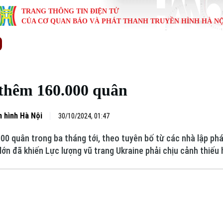
TRANG THÔNG TIN ĐIỆN TỬ
CỦA CƠ QUAN BÁO VÀ PHÁT THANH TRUYỀN HÌNH HÀ NỘ
KINH TẾ
NHÀ ĐẤT
TÀU VÀ XE
GIÁO DỤC
VĂN HÓA
SỨC KHỎ
i
Tin tức
Tin tức
Ô tô
Tin tức
Tin tức
Y tế
 thêm 160.000 quân
ự
Cafe sáng
Đầu tư
Tàu
Tuyển sinh
Làng nghề
Dinh dư
Nội
Tài chính Ngân hàng
Căn hộ
Xe máy
Hướng nghiệp
Di tích
Tư vấn 
 hình Hà Nội
30/10/2024, 01:47
00 quân trong ba tháng tới, theo tuyên bố từ các nhà lập ph
iệt 4 phương
Doanh nghiệp
Đất đai
Thị trường
ớn đã khiến Lực lượng vũ trang Ukraine phải chịu cảnh thiếu 
Kinh nghiệm
Đánh giá