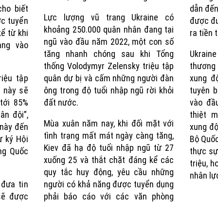
ho biết
dẫn đến
Lực lượng vũ trang Ukraine có
ợc tuyển
được đư
khoảng 250.000 quân nhân đang tại
ể từ khi
ra tiền 
ngũ vào đầu năm 2022, một con số
ang vào
tăng nhanh chóng sau khi Tổng
Ukrain
thống Volodymyr Zelensky triệu tập
thương
riệu tập
quân dự bị và cấm những người đàn
xung độ
u này sẽ
ông trong độ tuổi nhập ngũ rời khỏi
tuyên 
 tới 85%
đất nước.
vào đầ
ân đội”,
thiệt 
Mùa xuân năm nay, khi đối mặt với
 này đến
xung đột
tình trạng mất mát ngày càng tăng,
ư ký Hội
Bộ Quốc
Kiev đã hạ độ tuổi nhập ngũ từ 27
ng Quốc
thực sự
xuống 25 và thắt chặt đáng kể các
triệu, 
quy tắc huy động, yêu cầu những
nhân lự
 đưa tin
người có khả năng được tuyển dụng
sẽ được
phải báo cáo với các văn phòng