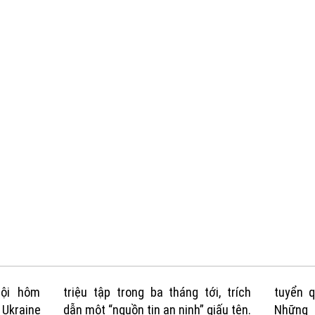
hội hôm
triệu tập trong ba tháng tới, trích
tuyển q
Ukraine
dẫn một “nguồn tin an ninh” giấu tên.
Những 