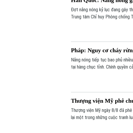
Hàn Quốc: Nắng nóng gâ
Đợt nắng nóng kỷ lục đang gây th
Trung tâm Chỉ huy Phòng chống T
gia súc, gia cầm đã chết do thời 
Pháp: Nguy cơ cháy rừn
Nắng nóng tiếp tục bao phủ nhiều
tại hàng chục tỉnh. Chính quyền c
nhiệt độ có thể lên tới 40°C ở nhi
Thượng viện Mỹ phê ch
Thượng viện Mỹ ngày 8/8 đã phê
lại một trong những cuộc tranh lu
Tổng thống Donald Trump.