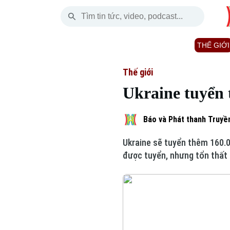
Chủ Nhật
THỜI SỰ
HÀ NỘI
THẾ GIỚI
09 Tháng 08, 2026
Hà Nội
Nhịp sống Hà Nộ
Tin tức
Thế giới
Ukraine tuyển
Chính trị
Người Hà Nội
Quân s
Xã hội
Khoảnh khắc Hà 
Hồ sơ
Báo và Phát thanh Truyền
Ukraine sẽ tuyển thêm 160.0
An ninh trật tự
Ẩm thực
Người V
được tuyển, nhưng tổn thất l
Công nghệ