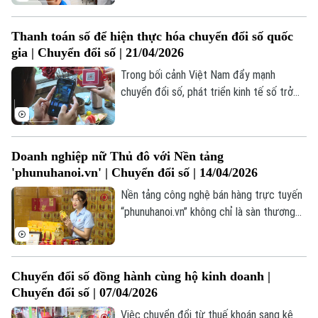
không còn là xu hướng, mà là yêu cầu tất
yếu để nâng cao chất lượng đào tạo và
Thanh toán số để hiện thực hóa chuyển đổi số quốc
thích ứng với thị trường lao động.
gia | Chuyển đổi số | 21/04/2026
Trong bối cảnh Việt Nam đẩy mạnh
chuyển đổi số, phát triển kinh tế số trở
thành một trong những trụ cột chiến
lược. Trên hành trình này, thanh toán số
không chỉ là phương tiện, mà còn là động
Doanh nghiệp nữ Thủ đô với Nền tảng
lực thúc đẩy tăng trưởng toàn diện.
'phunuhanoi.vn' | Chuyển đổi số | 14/04/2026
Nền tảng công nghệ bán hàng trực tuyến
“phunuhanoi.vn” không chỉ là sàn thương
mại điện tử thuần tuý, mà nó còn là một
công cụ số chuyên nghiệp mang lại rất
nhiều lợi ích cũng như sự hỗ trợ tích cực
Chuyển đổi số đồng hành cùng hộ kinh doanh |
cho các chị em phụ nữ phát triển giao
Chuyển đổi số | 07/04/2026
thương.
Việc chuyển đổi từ thuế khoán sang kê