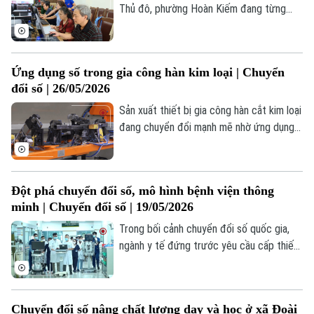
Thủ đô, phường Hoàn Kiếm đang từng
ngày chuyển mình mạnh mẽ trong hành
trình chuyển đổi số. Không chỉ trong lĩnh
vực hành chính công, chuyển đổi số còn
Ứng dụng số trong gia công hàn kim loại | Chuyển
lan tỏa sâu rộng tới từng hộ kinh doanh,
đổi số | 26/05/2026
doanh nghiệp, góp phần xây dựng một đô
thị hiện đại, minh bạch và phục vụ người
Sản xuất thiết bị gia công hàn cắt kim loại
dân ngày càng hiệu quả hơn.
đang chuyển đổi mạnh mẽ nhờ ứng dụng
kỹ thuật số, giúp tối ưu chi phí, nhân công
và nâng cao chất lượng vượt trội. Trong
xu thế hội nhập, các doanh nghiệp Việt đã
Đột phá chuyển đổi số, mô hình bệnh viện thông
chủ động nắm bắt công nghệ cao để tạo
minh | Chuyển đổi số | 19/05/2026
ra các thiết bị hiện đại, làm tiền đề phát
triển cho nhiều ngành công nghiệp trọng
Trong bối cảnh chuyển đổi số quốc gia,
điểm như đóng tàu, chế tạo ô tô và xây
ngành y tế đứng trước yêu cầu cấp thiết
dựng hạ tầng.
phải đổi mới mô hình quản lý và khám chữa
bệnh. Tại Bệnh viện Bạch Mai, một bước
đi mang tính đột phá đang được triển
Chuyển đổi số nâng chất lượng dạy và học ở xã Đoài
khai, đó là đẩy mạnh chuyển đổi số,