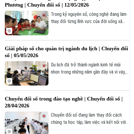
Phương | Chuyển đổi số | 12/05/2026
hướng tới mô hình bệnh viện thông minh
không giấy tờ.
Trong kỷ nguyên số, công nghệ đang làm
thay đổi từng lĩnh vực của đời sống xã
hội. Giáo dục - nơi ươm mầm tri thức cũng
không nằm ngoài xu thế này. Tại xã Đoài
Phương, những lớp học hôm nay đang
Giải pháp số cho quản trị ngành du lịch | Chuyển đổi
khoác lên mình một diện mạo mới - nơi
số | 05/05/2026
công nghệ trở thành cầu nối đưa tri thức
đến gần hơn với học sinh. Chuyển đổi số
Du lịch đã trở thành ngành kinh tế mũi
không còn là mục tiêu, mà đã trở thành
nhọn trong những năm gần đây và vì vậy,
hành động cụ thể trong từng nhà trường.
câu chuyện cần chuyển đổi số, sử dụng
Theo dõi Hà Nội On
những giải pháp số để quản lý và vận hành
nhằm nâng cao hiệu quả cho ngành này là
Chuyển đổi số trong đào tạo nghề | Chuyển đổi số |
điều tất yếu.
28/04/2026
Chuyển đổi số đang làm thay đổi cách
chúng ta học tập, làm việc và kết nối với
thế giới. Trong giáo dục nghề nghiệp, đây