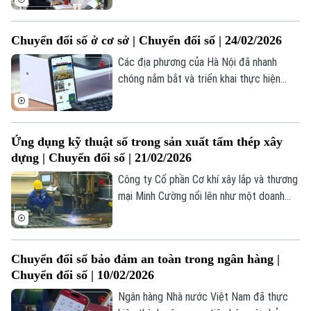
không còn phụ thuộc vào địa bàn cư trú
hay đăng ký kinh doanh. Đây là một trong
Chuyển đổi số ở cơ sở | Chuyển đổi số | 24/02/2026
nhiều nội dung chuyển đổi số tại Thuế
thành phố Hà Nội.
Các địa phương của Hà Nội đã nhanh
chóng nắm bắt và triển khai thực hiện
Nghị quyết 57 về đột phá phát triển khoa
học, công nghệ, đổi mới sáng tạo và
chuyển đổi số tại cơ sở. Trong đó,
Ứng dụng kỹ thuật số trong sản xuất tấm thép xây
phường Đại Thanh, thành phố Hà Nội luôn
dựng | Chuyển đổi số | 21/02/2026
là địa phương sớm bắt tay triển khai các
chủ trương theo chỉ đạo của Nhà nước và
Công ty Cổ phần Cơ khí xây lắp và thương
Thành phố.
mại Minh Cường nổi lên như một doanh
nghiệp cơ khí tư nhân uy tín tại Hà Nội. Để
sản xuất ra các loại khung thép tiền chế,
các tầm thép khổ lớn được công ty nhập
Chuyển đổi số bảo đảm an toàn trong ngân hàng |
về theo yêu cầu thiết kế và được gia
Chuyển đổi số | 10/02/2026
công ngay tại nhà máy này.
Ngân hàng Nhà nước Việt Nam đã thực