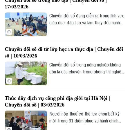
giá thành, minh bạch hóa dữ liệu quản lý...
Liên hệ đường dây nóng (bấm để gọi)
17/03/2026
Đây cũng là cơ sở để thúc đẩy việc xây
Tòa soạn
Tòa soạn
dựng liên kết chuỗi, định hình sản xuất
Chuyển đổi số đang diễn ra trong lĩnh vực
thông minh.
giáo dục, đào tạo và làm thay đổi mạnh
0865.116.699 (hotline)
0865.116.699
mẽ cách thức đào tạo nguồn nhân lực. Từ
phương pháp giảng dạy, quản lý đào tạo
cho đến môi trường học tập,… tất cả
Chuyển đổi số đi từ lớp học ra thực địa | Chuyển đổi
đang được số hóa nhằm giúp sinh viên,
số | 10/03/2026
học viên thích ứng với nền kinh tế số.
Chuyển đổi số trong nông nghiệp không
còn là câu chuyện trong phòng thí nghiệm.
Từ giảng đường, công nghệ đang đi ra
thực địa, đến với người nông dân, đi vào
từng mô hình sản xuất. Mô hình nuôi ong
Thúc đẩy dịch vụ công phi địa giới tại Hà Nội |
đa tầng tại Thạch Thất là một ví dụ. Ở đó,
Chuyển đổi số | 03/03/2026
dữ liệu, cảm biến và ứng dụng số đang
làm thay đổi cách nuôi ong, cách đào tạo
Người nộp thuế có thể lựa chọn bất kỳ
và cả cách nhìn về nông nghiệp hiện đại.
một trong 31 điểm phục vụ hành chính
công trên địa bàn để thực hiện thủ tục –