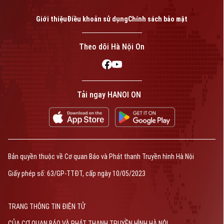
Giới thiệu
Điều khoản sử dụng
Chính sách bảo mật
Theo dõi Hà Nội On
Tải ngay HANOI ON
Bản quyền thuộc về Cơ quan Báo và Phát thanh Truyền hình Hà Nội
Giấy phép số: 63/GP-TTĐT, cấp ngày 10/05/2023
TRANG THÔNG TIN ĐIỆN TỬ
CỦA CƠ QUAN BÁO VÀ PHÁT THANH TRUYỀN HÌNH HÀ NỘI