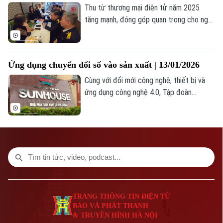
Thu từ thương mại điện tử năm 2025
tăng mạnh, đóng góp quan trọng cho ngân
sách, gắn với chuyển đổi số trong quản lý
thuế, là quản lý hộ, cá nhân kinh doanh -
khu vực quy mô lớn.
Ứng dụng chuyển đổi số vào sản xuất | 13/01/2026
Cùng với đổi mới công nghệ, thiết bị và
ứng dụng công nghệ 4.0, Tập đoàn
Sunhouse đẩy mạnh đầu tư R&D, tạo các
dòng sản phẩm mới, nâng cao sức cạnh
tranh trên thị trường thiết bị nhà bếp.
TRANG THÔNG TIN ĐIỆN TỬ
BÁO VÀ PHÁT THANH
& TRUYỀN HÌNH HÀ NỘI