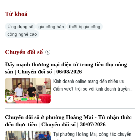
Từ khoá
Ứng dụng số
gia công hàn
thiết bị gia công
công nghệ cao
Chuyển đổi số
Đẩy mạnh thương mại điện tử trong tiêu thụ nông
sản | Chuyển đổi số | 06/08/2026
Kinh doanh online mang đến nhiều ưu
điểm vượt trội so với kinh doanh truyền
thống giúp người bán hàng dễ dàng tiếp
cận và tương tác với khách hàng tiềm
năng. Không đứng ngoài xu hướng này,
Chuyển đổi số ở phường Hoàng Mai - Từ nhận thức
các cơ sở sản xuất kinh doanh ở Hà Nội
đến thực tiễn | Chuyển đổi số | 30/07/2026
nói chung, sản xuất chế biến hàng nông
sản nói riêng cũng đang từng bước phát
Tại phường Hoàng Mai, công tác chuyển