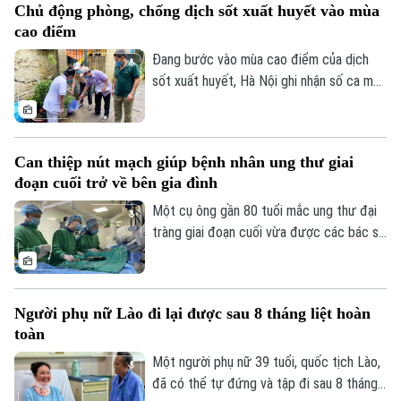
Chủ động phòng, chống dịch sốt xuất huyết vào mùa
truyền bệnh phát triển.
cao điểm
Đang bước vào mùa cao điểm của dịch
sốt xuất huyết, Hà Nội ghi nhận số ca mắc
có xu hướng gia tăng qua từng tuần.
Trước diễn biến này, cùng với sự vào cuộc
của ngành y tế, việc chủ động phòng bệnh
Can thiệp nút mạch giúp bệnh nhân ung thư giai
ngay từ mỗi gia đình, mỗi khu dân cư
đoạn cuối trở về bên gia đình
được xem là giải pháp quan trọng để ngăn
chặn dịch lây lan.
Một cụ ông gần 80 tuổi mắc ung thư đại
tràng giai đoạn cuối vừa được các bác sĩ
Bệnh viện Thanh Nhàn can thiệp nút mạch
cầm máu thành công, giúp kiểm soát biến
chứng nguy kịch và trở về nhà trong
Người phụ nữ Lào đi lại được sau 8 tháng liệt hoàn
những ngày cuối đời.
toàn
Một người phụ nữ 39 tuổi, quốc tịch Lào,
đã có thể tự đứng và tập đi sau 8 tháng