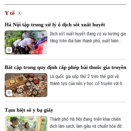
Y tế
Hà Nội tập trung xử lý ổ dịch sốt xuất huyết
Dịch sốt xuất huyết đang có xu hướng gia
tăng trên địa bàn thành phố, xuất hiện
một số ổ dịch diễn biến phức tạp. Sở Y tế
Hà Nội vừa kiểm tra công tác phòng,
chống dịch tại hai xã Hồng Vân và Phúc
Bất cập trong quy định cấp phép bài thuốc gia truyền
Thọ.
Là quốc gia xếp thứ 2 trên thế giới về
thành tựu của nền y học cổ truyền với hơn
5.000 loại cây thuốc có công dụng chăm
sóc sức khoẻ với khoảng gần 11 nghìn
phòng chẩn trị và trung tâm đông y. Tại
Tạm biệt sổ y bạ giấy
Hà Nội, hiện chỉ có 5 bài thuốc gia truyền
được cấp phép Vướng mắc trong quá
Thành phố Hà Nội đang triển khai chiến
trình cấp phép bài thuốc gia truyền là một
dịch làm sạch, làm giàu và chuẩn hóa dữ