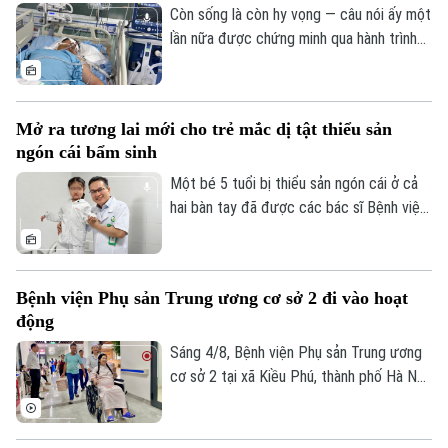
Còn sống là còn hy vọng — câu nói ấy một
lần nữa được chứng minh qua hành trình
giành giật sự sống đầy kỳ diệu của một
nam giáo viên Việt Nam tại Lào. Bằng sự
kiên cường của người vợ và sự tận tụy
Mở ra tương lai mới cho trẻ mắc dị tật thiểu sản
của các bác sĩ Bệnh viện Bạch Mai, một
ngón cái bẩm sinh
phép màu đã thực sự xảy ra sau hành
trình vượt 1.000 km xuyên đêm.
Một bé 5 tuổi bị thiểu sản ngón cái ở cả
hai bàn tay đã được các bác sĩ Bệnh viện
Hữu nghị Việt Đức thực hiện phẫu thuật
"cái hóa" - chuyển ngón trỏ thành ngón cái
mới. Sau ca mổ đầu tiên, trẻ đã có thể
Bệnh viện Phụ sản Trung ương cơ sở 2 đi vào hoạt
cầm bút, dùng đũa và tự chăm sóc bản
động
thân, mở ra hy vọng phục hồi chức năng
cho những trường hợp dị tật ngón cái
Sáng 4/8, Bệnh viện Phụ sản Trung ương
bẩm sinh nặng.
cơ sở 2 tại xã Kiều Phú, thành phố Hà Nội
chính thức đi vào hoạt động. Ngay từ
sáng sớm, rất đông người dân đã đến