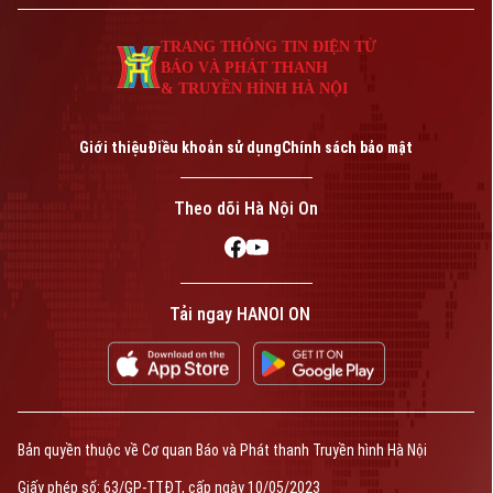
TRANG THÔNG TIN ĐIỆN TỬ
BÁO VÀ PHÁT THANH
& TRUYỀN HÌNH HÀ NỘI
Giới thiệu
Điều khoản sử dụng
Chính sách bảo mật
Theo dõi Hà Nội On
Tải ngay HANOI ON
Bản quyền thuộc về Cơ quan Báo và Phát thanh Truyền hình Hà Nội
Giấy phép số: 63/GP-TTĐT, cấp ngày 10/05/2023