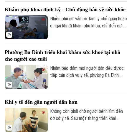
gia đình. Điểm đáng chú ý là lần đầu tiên
Khám phụ khoa định kỳ - Chủ động bảo vệ sức khỏe
quỹ bảo hiểm y tế được đề xuất chi trả
chi phí khám chữa bệnh tại nhà cho nhiều
Nhiều phụ nữ vẫn có tâm lý chủ quan hoặc
nhóm người bệnh không thể, hoặc rất khó
e ngại khi đi khám phụ khoa, chỉ đến cơ sở
đến cơ sở y tế.
y tế khi các triệu chứng đã kéo dài hoặc
ảnh hưởng đến sinh hoạt. Các bác sĩ
khuyến cáo, khám phụ khoa định kỳ giúp
Phường Ba Đình triển khai khám sức khoẻ tại nhà
phát hiện sớm nhiều bệnh lý, điều trị kịp
cho người cao tuổi
thời và bảo vệ sức khỏe lâu dài.
Nhằm bảo đảm mọi người dân đều được
tiếp cận dịch vụ y tế, phường Ba Đình
đang triển khai hoạt động thu thập thông
tin y tế và đánh giá sức khỏe tại nhà cho
người cao tuổi, người mắc bệnh mạn tính
Khi y tế đến gần người dân hơn
và các đối tượng có hoàn cảnh đặc biệt
khó khăn trên địa bàn.
Không còn phải chờ người bệnh tìm đến
cơ sở y tế. Sau một tháng triển khai
chương trình khám sức khỏe miễn phí định