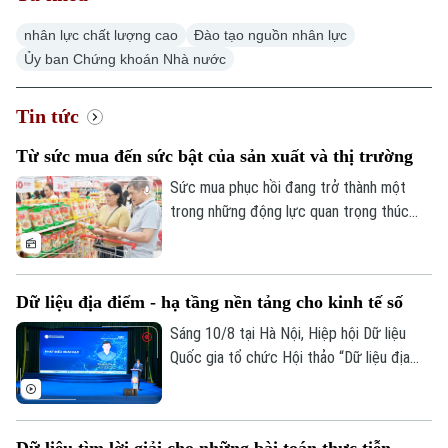
nhân lực chất lượng cao
Đào tạo nguồn nhân lực
Ủy ban Chứng khoán Nhà nước
Tin tức
Từ sức mua đến sức bật của sản xuất và thị trường
Sức mua phục hồi đang trở thành một
trong những động lực quan trọng thúc
đẩy thương mại, sản xuất và tăng trưởng
kinh tế Hà Nội. Cùng với các chương trình
kích cầu, sự gia tăng lượng khách du lịch
Dữ liệu địa điểm - hạ tầng nền tảng cho kinh tế số
và những thay đổi trong nhu cầu tiêu dùng
đang mở ra thêm dư địa cho thị trường
Sáng 10/8 tại Hà Nội, Hiệp hội Dữ liệu
bán lẻ.
Quốc gia tổ chức Hội thảo “Dữ liệu địa
điểm - Kinh nghiệm quốc tế và bài học
cho Việt Nam”. Đây là sự kiện mở đầu
Chuỗi Đối thoại về Hạ tầng dữ liệu chiến
Dữ liệu tìm lời giải cho những bài toán thực tiễn