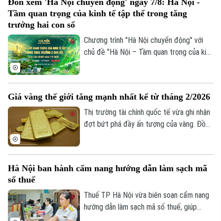
Đón xem 'Hà Nội chuyển động' ngày 7/8: Hà Nội -
chương trình khuyến mãi, kích cầu tiêu
Tầm quan trọng của kinh tế tập thể trong tăng
dùng đang trở thành giải pháp quan trọng,
trưởng hai con số
vừa hỗ trợ doanh nghiệp mở rộng thị
Chương trình "Hà Nội chuyển động" với
trường, vừa tạo thêm động lực cho tăng
chủ đề "Hà Nội – Tầm quan trọng của kinh
trưởng kinh tế.
tế tập thể trong tăng trưởng hai con số"
sẽ phát sóng trực tiếp trên các nền tảng
của Cơ quan Báo và phát thanh, truyền
Giá vàng thế giới tăng mạnh nhất kể từ tháng 2/2026
hình Hà Nội vào 19h hôm nay, ngày 7/8.
Thị trường tài chính quốc tế vừa ghi nhận
đợt bứt phá đầy ấn tượng của vàng. Đồng
USD suy yếu, lợi suất trái phiếu Kho bạc
Mỹ giảm và những tín hiệu tích cực từ
các cuộc đàm phán giữa Mỹ và Iran được
Hà Nội ban hành cẩm nang hướng dẫn làm sạch mã
cho là các yếu tố làm thay đổi tâm lý của
số thuế
giới đầu tư.
Thuế TP Hà Nội vừa biên soạn cẩm nang
hướng dẫn làm sạch mã số thuế, giúp
người nộp thuế nhận biết trạng thái mã số