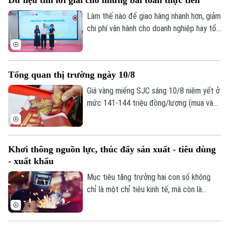
lược của Việt Nam, trong bối cảnh Việt
Nam đang triển khai Luật Dữ liệu, xây
Làm thế nào để giao hàng nhanh hơn, giảm
dựng hạ tầng dữ liệu quốc gia và từng
chi phí vận hành cho doanh nghiệp hay tổ
bước hình thành ngành công nghiệp dữ
chức lịch khám tại bệnh viện hiệu quả
liệu.
hơn? Đằng sau những bài toán thực tế ấy
là các phương pháp tối ưu hóa, mô hình
Tổng quan thị trường ngày 10/8
hóa và phân tích dữ liệu, giúp tìm ra
phương án phù hợp nhất trong rất nhiều
Giá vàng miếng SJC sáng 10/8 niêm yết ở
khả năng khác nhau.
mức 141-144 triệu đồng/lượng (mua vào
Chuyên mục
- bán ra), duy trì ổn định ở cả chiều mua
và chiều bán so với hôm qua.
Thời sự
Khơi thông nguồn lực, thúc đẩy sản xuất - tiêu dùng
- xuất khẩu
Hà Nội
Hà Nội
Mục tiêu tăng trưởng hai con số không
Chính trị
chỉ là một chỉ tiêu kinh tế, mà còn là
Nhịp sống Hà Nội
Thế giới
thước đo năng lực điều hành, sức chống
Xã hội
chịu của doanh nghiệp và hiệu quả của
Người Hà Nội
Tin tức
Kinh tế
các chính sách phát triển. Để hiện thực