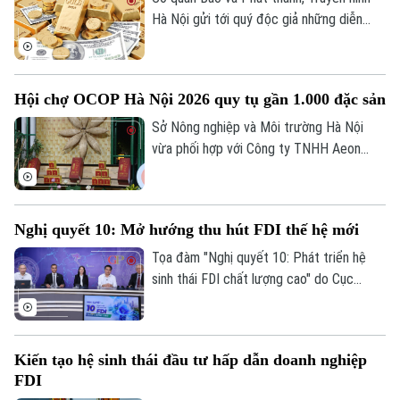
Hà Nội gửi tới quý độc giả những diễn
biến mới nhất của thị trường sáng nay
(8/8) với thông tin về giá vàng và tỷ giá
ngoại tệ.
Hội chợ OCOP Hà Nội 2026 quy tụ gần 1.000 đặc sản
Sở Nông nghiệp và Môi trường Hà Nội
vừa phối hợp với Công ty TNHH Aeon
Mall Việt Nam khai mạc Hội chợ Xúc tiến
thương mại nông nghiệp, sản phẩm OCOP
Hà Nội tại Trung tâm thương mại Aeon
Nghị quyết 10: Mở hướng thu hút FDI thế hệ mới
Mall Hà Đông.
Tọa đàm "Nghị quyết 10: Phát triển hệ
sinh thái FDI chất lượng cao" do Cục
Thông tin và Truyền thông Chính phủ tổ
chức chiều 7/8 đánh dấu bước chuyển
trong tư duy về đầu tư nước ngoài, từ ưu
Kiến tạo hệ sinh thái đầu tư hấp dẫn doanh nghiệp
tiên thu hút vốn sang phát triển khu vực
FDI
kinh tế có vốn đầu tư nước ngoài theo