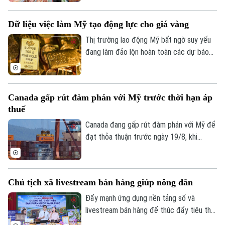
pháp phối hợp kiểm soát giá, bình ổn thị
Golf
trường, kiểm soát lạm phát.
Sao
Dữ liệu việc làm Mỹ tạo động lực cho giá vàng
Thị trường lao động Mỹ bất ngờ suy yếu
Điện ảnh
đang làm đảo lộn hoàn toàn các dự báo
về chính sách tiền tệ của Cục Dự trữ Liên
Thời trang
bang (Fed). Diễn biến này ngay lập tức trở
thành chất xúc tác mạnh mẽ, tiếp thêm
Âm nhạc
Canada gấp rút đàm phán với Mỹ trước thời hạn áp
động lực tăng trưởng mới cho giá vàng
thuế
toàn cầu.
Canada đang gấp rút đàm phán với Mỹ để
đạt thỏa thuận trước ngày 19/8, khi
Washington đe dọa áp thuế 50% đối với
gần 20 tỷ USD hàng hóa Canada. Ottawa
tuyên bố sẵn sàng nhượng bộ một số vấn
Chủ tịch xã livestream bán hàng giúp nông dân
đề để đổi lấy việc Mỹ giảm thuế.
Đẩy mạnh ứng dụng nền tảng số và
livestream bán hàng để thúc đẩy tiêu thụ
sản phẩm OCOP đang được Hà Nội xem