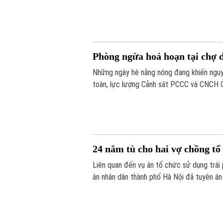
đến làm việc và xử lý theo quy định.
Phòng ngừa hoả hoạn tại chợ 
Những ngày hè nắng nóng đang khiến nguy
toàn, lực lượng Cảnh sát PCCC và CNCH C
các vi phạm nhằm hạn chế nguy cơ cháy n
24 năm tù cho hai vợ chồng tổ 
Liên quan đến vụ án tổ chức sử dụng trái 
án nhân dân thành phố Hà Nội đã tuyên án 
biệt nghiêm trọng, có tổ chức, diễn ra tro