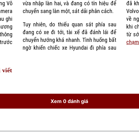
ờng Võ
hiệu để
đã kh
Time
amera
chuyển sang làn một, sát dải phân cách.
Volvo
au ghi
về ng
Tuy nhiên, do thiếu quan sát phía sau
phương
khi c
đang có xe đi tới, tài xế đã đánh lái để
thông
từ s
chuyển hướng khá nhanh. Tình huống bất
 trước
chạ
ngờ khiến chiếc xe Hyundai đi phía sau
 viết
Xem 0 đánh giá