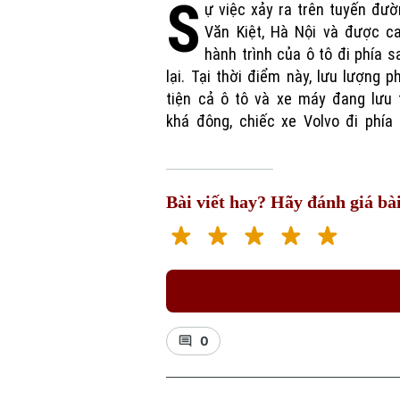
S
ự việc xảy ra trên tuyến đư
vừa nhập làn hai, và đang có tín 
Văn Kiệt, Hà Nội và được c
hành trình của ô tô đi phía s
lại. Tại thời điểm này, lưu lượng 
tiện cả ô tô và xe máy đang lưu 
khá đông, chiếc xe Volvo đi phía
Bài viết hay? Hãy đánh giá bài
0