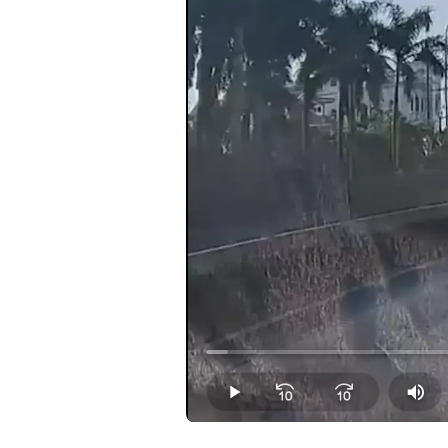
Loaded
:
2.35%
Play
Mut