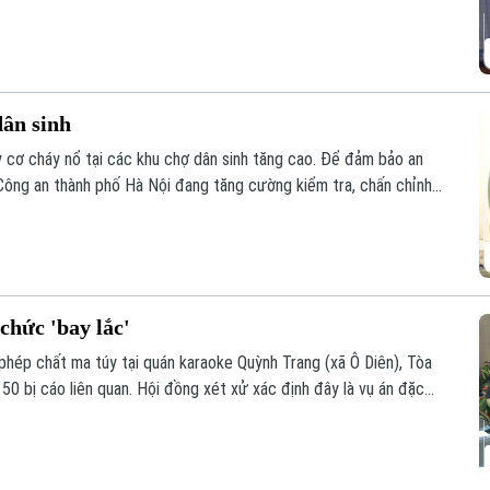
dân sinh
 cơ cháy nổ tại các khu chợ dân sinh tăng cao. Để đảm bảo an
ông an thành phố Hà Nội đang tăng cường kiểm tra, chấn chỉnh
ổ.
chức 'bay lắc'
phép chất ma túy tại quán karaoke Quỳnh Trang (xã Ô Diên), Tòa
50 bị cáo liên quan. Hội đồng xét xử xác định đây là vụ án đặc
ng thời gian dài dưới vỏ bọc kinh doanh karaoke.