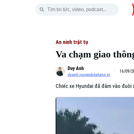
Chủ Nhật
THỜI SỰ
HÀ NỘI
THẾ GIỚI
09 Tháng 08, 2026
Hà Nội
Nhịp sống Hà Nộ
Tin tức
An ninh trật tự
Va chạm giao thông
Chính trị
Người Hà Nội
Quân s
Duy Anh
Xã hội
Khoảnh khắc Hà 
Hồ sơ
16/09/2
duyanh.nguyen@daihanoi.vn
An ninh trật tự
Ẩm thực
Người V
Chiếc xe Hyundai đã đâm vào đuôi xe
Công nghệ
Skip Ad