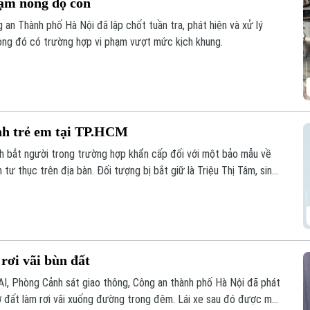
hạm nồng độ cồn
an Thành phố Hà Nội đã lập chốt tuần tra, phát hiện và xử lý
rong đó có trường hợp vi phạm vượt mức kịch khung.
nh trẻ em tại TP.HCM
nh bắt người trong trường hợp khẩn cấp đối với một bảo mẫu về
tư thục trên địa bàn. Đối tượng bị bắt giữ là Triệu Thị Tâm, sinh
rường mầm non tư thục Lá Xanh, phường Thuận Giao, Thành phố
rơi vãi bùn đất
AI, Phòng Cảnh sát giao thông, Công an thành phố Hà Nội đã phát
hở đất làm rơi vãi xuống đường trong đêm. Lái xe sau đó được mời