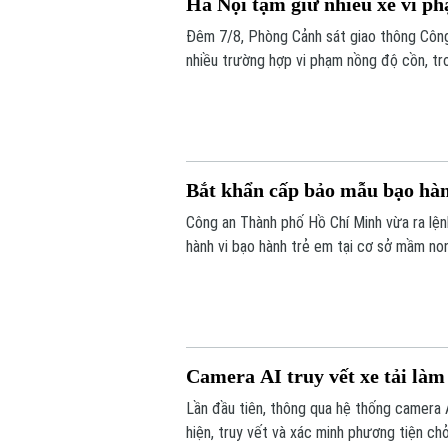
Hà Nội tạm giữ nhiều xe vi p
Đêm 7/8, Phòng Cảnh sát giao thông Công 
nhiều trường hợp vi phạm nồng độ cồn, t
Bắt khẩn cấp bảo mẫu bạo hà
Công an Thành phố Hồ Chí Minh vừa ra lệ
hành vi bạo hành trẻ em tại cơ sở mầm non 
năm 1971, quê Cần Thơ, là bảo mẫu tại T
Hồ Chí Minh.
Camera AI truy vết xe tải làm 
Lần đầu tiên, thông qua hệ thống camera 
hiện, truy vết và xác minh phương tiện c