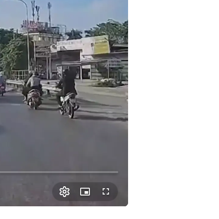
Picture-
Fullscreen
in-
Picture