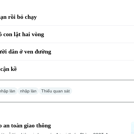
nạn rồi bỏ chạy
ô con lật hai vòng
gười dân ở ven đường
 cận kề
 nhập làn
nhập làn
Thiếu quan sát
 an toàn giao thông