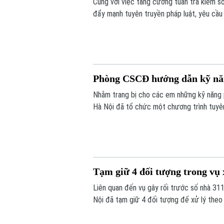
Cùng với việc tăng cường tuần tra kiểm s
đẩy mạnh tuyên truyền pháp luật, yêu cầu
pháp luật nhằm đảm bảo ATGT trong quá tr
Phòng CSCĐ hướng dẫn kỹ năn
Nhằm trang bị cho các em những kỹ năng
Hà Nội đã tổ chức một chương trình tuyên
an toàn của trẻ nhỏ mà còn là minh chứng 
"gần dân nhất" của lực lượng Công an Thủ
Tạm giữ 4 đối tượng trong vụ 
Liên quan đến vụ gây rối trước số nhà 3
Nội đã tạm giữ 4 đối tượng để xử lý theo 