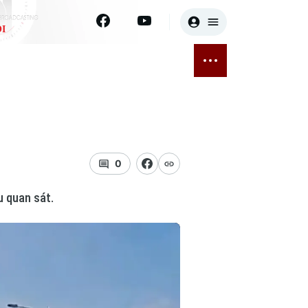
I
E
THỂ THAO
GIẢI TRÍ
ĐÃ PHÁT SÓNG
Bóng đá
Tin tức
ỡng
Quần vợt
Sao
sức khỏe
Golf
Điện ảnh
0
Thời trang
u quan sát.
Âm nhạc