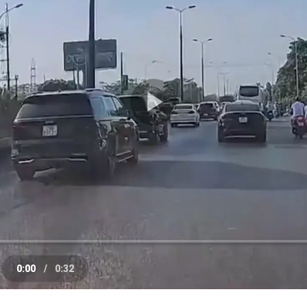
Play
Video
0:00
/
0:32
e
Current
Duration