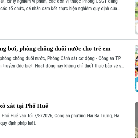
oát, xử lý nghiêm vi phạm, các đơn vị thuộc Phòng CSGT đang
 các tổ chức, cá nhân cam kết thực hiện nghiêm quy định của
ình thực hiện các dự án cải tạo, mở rộng đường giao thông.
g bơi, phòng chống đuối nước cho trẻ em
 phòng chống đuối nước, Phòng Cảnh sát cơ động - Công an TP
 truyền đặc biệt. Hoạt động này không chỉ thiết thực bảo vệ sự
sinh động cho phong trào thi đua "Ba nhất", đặc biệt là tinh thần
 đô.
xô xát tại Phố Huế
11 Phố Huế vào tối 7/8/2026, Công an phường Hai Bà Trưng, Hà
quy định pháp luật.