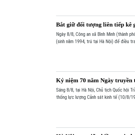
Bắt giữ đối tượng liên tiếp kê
Ngày 8/8, Công an xã Bình Minh (thành phố
(sinh năm 1994, trú tại Hà Nội) để điều tr
hiện liên tiếp các vụ tháo bánh ô tô tại cá
Kỷ niệm 70 năm Ngày truyền t
Sáng 8/8, tại Hà Nội, Chủ tịch Quốc hội 
thống lực lượng Cảnh sát kinh tế (10/8/
buổi lễ có Ủy viên Bộ Chính trị, Thường t