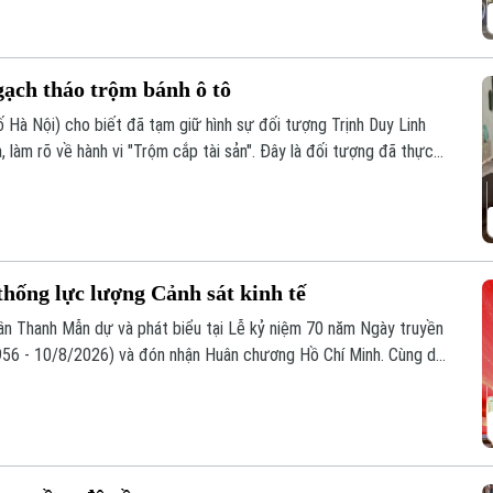
 gạch tháo trộm bánh ô tô
 Hà Nội) cho biết đã tạm giữ hình sự đối tượng Trịnh Duy Linh
a, làm rõ về hành vi "Trộm cắp tài sản". Đây là đối tượng đã thực
c khu đô thị.
hống lực lượng Cảnh sát kinh tế
Trần Thanh Mẫn dự và phát biểu tại Lễ kỷ niệm 70 năm Ngày truyền
1956 - 10/8/2026) và đón nhận Huân chương Hồ Chí Minh. Cùng dự
rực Ban Bí thư Trần Cẩm Tú.