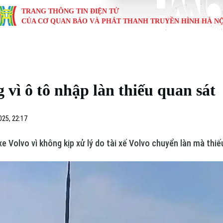
TRANG THÔNG TIN ĐIỆN TỬ
CỦA CƠ QUAN BÁO VÀ PHÁT THANH TRUYỀN HÌNH HÀ NỘ
KINH TẾ
NHÀ ĐẤT
TÀU VÀ XE
GIÁO DỤC
VĂN HÓA
SỨC KHỎ
i
Tin tức
Tin tức
Ô tô
Tin tức
Tin tức
Y tế
 vì ô tô nhập làn thiếu quan sát
ự
Cafe sáng
Đầu tư
Tàu
Tuyển sinh
Làng nghề
Dinh dư
Nội
Tài chính Ngân hàng
Căn hộ
Xe máy
Hướng nghiệp
Di tích
Tư vấn 
025, 22:17
iệt 4 phương
Doanh nghiệp
Đất đai
Thị trường
 Volvo vì không kịp xử lý do tài xế Volvo chuyển làn mà thiế
Kinh nghiệm
Đánh giá