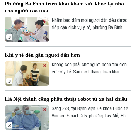
Phường Ba Đình triển khai khám sức khoẻ tại nhà
phát hiện sớm nhiều bệnh lý, điều trị kịp
cho người cao tuổi
thời và bảo vệ sức khỏe lâu dài.
Nhằm bảo đảm mọi người dân đều được
tiếp cận dịch vụ y tế, phường Ba Đình
đang triển khai hoạt động thu thập thông
tin y tế và đánh giá sức khỏe tại nhà cho
người cao tuổi, người mắc bệnh mạn tính
Khi y tế đến gần người dân hơn
và các đối tượng có hoàn cảnh đặc biệt
khó khăn trên địa bàn.
Không còn phải chờ người bệnh tìm đến
cơ sở y tế. Sau một tháng triển khai
chương trình khám sức khỏe miễn phí định
kỳ trên địa bàn Hà Nội, ở nhiều nơi, chính
các bác sĩ đã chủ động đến với người
Hà Nội thành công phẫu thuật robot từ xa hai chiều
dân. Và khoảng cách từ dịch vụ y tế đến
mỗi gia đình đang được rút ngắn bằng
Sáng 3/8, tại Bệnh viện Đa khoa Quốc tế
những cách làm rất cụ thể.
Vinmec Smart City, phường Tây Mỗ, Hà
Nội, Sở Y tế Hà Nội phối hợp với Hệ
thống Y tế Vinmec công bố thành công