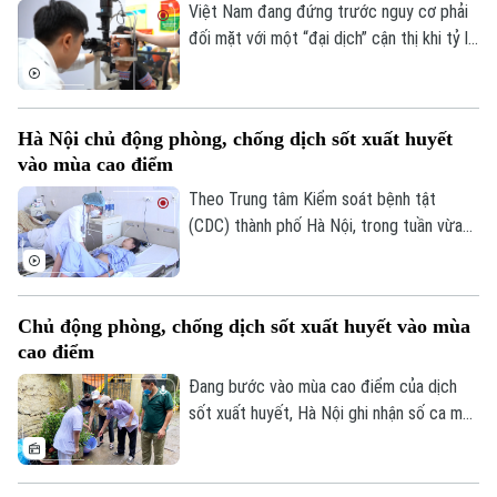
Bóng đá
cực mạnh, những hệ lụy với sức khỏe và
Giải trí
Việt Nam đang đứng trước nguy cơ phải
thách thức mới đối với công tác quản lý.
đối mặt với một “đại dịch” cận thị khi tỷ lệ
Tư vấn sức khỏe
Quần vợt
trẻ em và thanh thiếu niên mắc tật khúc
Tin tức
Đã phát sóng
xạ ngày càng gia tăng. Đây là cảnh báo
Golf
được các chuyên gia đưa ra tại hội thảo
Sao
Hà Nội chủ động phòng, chống dịch sốt xuất huyết
“Giải pháp nâng cao thị lực trong thời đại
vào mùa cao điểm
số” được báo Nhân dân tổ chức.
Điện ảnh
Theo Trung tâm Kiểm soát bệnh tật
Thời trang
(CDC) thành phố Hà Nội, trong tuần vừa
qua, số ca mắc sốt xuất huyết trên địa
Âm nhạc
bàn tăng nhanh do thời tiết mưa nhiều, độ
ẩm cao tạo điều kiện thuận lợi cho muỗi
Chủ động phòng, chống dịch sốt xuất huyết vào mùa
truyền bệnh phát triển.
cao điểm
Đang bước vào mùa cao điểm của dịch
sốt xuất huyết, Hà Nội ghi nhận số ca mắc
có xu hướng gia tăng qua từng tuần.
Trước diễn biến này, cùng với sự vào cuộc
của ngành y tế, việc chủ động phòng bệnh