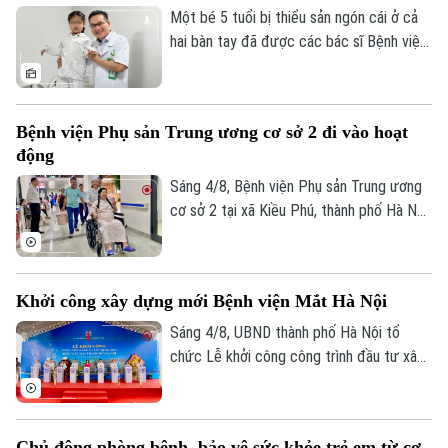
trình vượt 1.000 km xuyên đêm.
Một bé 5 tuổi bị thiểu sản ngón cái ở cả
hai bàn tay đã được các bác sĩ Bệnh viện
Hữu nghị Việt Đức thực hiện phẫu thuật
"cái hóa" - chuyển ngón trỏ thành ngón cái
mới. Sau ca mổ đầu tiên, trẻ đã có thể
Bệnh viện Phụ sản Trung ương cơ sở 2 đi vào hoạt
cầm bút, dùng đũa và tự chăm sóc bản
động
thân, mở ra hy vọng phục hồi chức năng
cho những trường hợp dị tật ngón cái
Sáng 4/8, Bệnh viện Phụ sản Trung ương
bẩm sinh nặng.
cơ sở 2 tại xã Kiều Phú, thành phố Hà Nội
chính thức đi vào hoạt động. Ngay từ
sáng sớm, rất đông người dân đã đến
đăng ký khám và sử dụng các dịch vụ y
Khởi công xây dựng mới Bệnh viện Mắt Hà Nội
tế.
Sáng 4/8, UBND thành phố Hà Nội tổ
chức Lễ khởi công công trình đầu tư xây
dựng mới Bệnh viện Mắt Hà Nội tại
phường Phú Lương. Phó Chủ tịch UBND
thành phố Vũ Thu Hà tham dự và phát
Chủ động phòng bệnh, bảo vệ sức khỏe trẻ em từ cơ