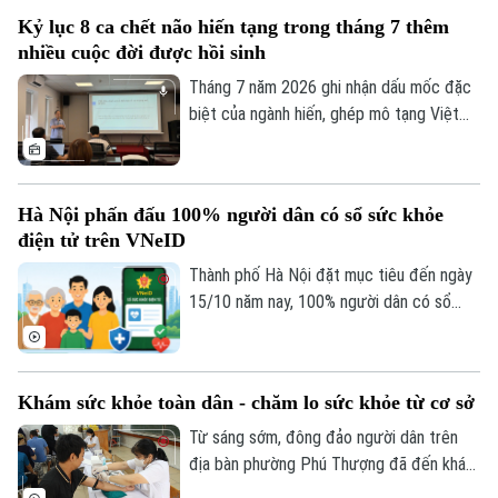
ca phẫu thuật robot từ xa hai chiều đầu
Kỷ lục 8 ca chết não hiến tạng trong tháng 7 thêm
tiên tại Việt Nam. Đây là bước tiến quan
nhiều cuộc đời được hồi sinh
trọng trong ứng dụng công nghệ cao, mở
ra cơ hội để người bệnh được tiếp cận kỹ
Tháng 7 năm 2026 ghi nhận dấu mốc đặc
thuật chuyên sâu ngay tại địa phương.
biệt của ngành hiến, ghép mô tạng Việt
Nam khi cả nước có 8 trường hợp chết
não hiến tặng mô, tạng – con số cao nhất
từ trước đến nay. Thông tin được Trung
Hà Nội phấn đấu 100% người dân có sổ sức khỏe
tâm Điều phối ghép tạng Quốc gia cung
điện tử trên VNeID
cấp tại hội nghị Đẩy mạnh thông tin về
hiến ghép mô tạng diễn ra chiều 3/8.
Thành phố Hà Nội đặt mục tiêu đến ngày
15/10 năm nay, 100% người dân có sổ
sức khỏe điện tử trên ứng dụng VNeID.
Khám sức khỏe toàn dân - chăm lo sức khỏe từ cơ sở
Từ sáng sớm, đông đảo người dân trên
địa bàn phường Phú Thượng đã đến khám
sức khỏe định kỳ. Không chỉ được khám,