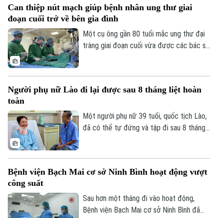
Can thiệp nút mạch giúp bệnh nhân ung thư giai
ngay từ mỗi gia đình, mỗi khu dân cư
đoạn cuối trở về bên gia đình
được xem là giải pháp quan trọng để ngăn
chặn dịch lây lan.
Một cụ ông gần 80 tuổi mắc ung thư đại
tràng giai đoạn cuối vừa được các bác sĩ
Bệnh viện Thanh Nhàn can thiệp nút mạch
cầm máu thành công, giúp kiểm soát biến
chứng nguy kịch và trở về nhà trong
Người phụ nữ Lào đi lại được sau 8 tháng liệt hoàn
những ngày cuối đời.
toàn
Một người phụ nữ 39 tuổi, quốc tịch Lào,
đã có thể tự đứng và tập đi sau 8 tháng
liệt hoàn toàn hai chân nhờ ca vi phẫu giải
ép tủy cổ thành công tại Bệnh viện Bạch
Mai.
Bệnh viện Bạch Mai cơ sở Ninh Bình hoạt động vượt
công suất
Sau hơn một tháng đi vào hoạt động,
Bệnh viện Bạch Mai cơ sở Ninh Bình đã