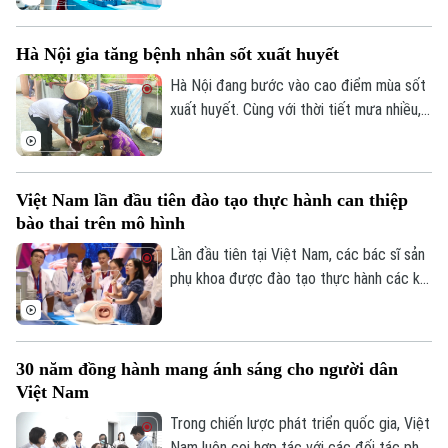
hiện đại và cũng là thông điệp được các
chuyên gia trong nước và quốc tế nhấn
Hà Nội gia tăng bệnh nhân sốt xuất huyết
mạnh tại Hội thảo quốc tế "Y học bào
thai: Từ chẩn đoán trước sinh đến điều trị
Hà Nội đang bước vào cao điểm mùa sốt
can thiệp bào thai đa chuyên ngành", diễn
xuất huyết. Cùng với thời tiết mưa nhiều,
ra chiều 7/8 tại Hà Nội.
việc học sinh, sinh viên trở lại Thủ đô
chuẩn bị năm học mới khiến nguy cơ dịch
bệnh gia tăng nếu mỗi gia đình và cộng
Việt Nam lần đầu tiên đào tạo thực hành can thiệp
đồng không chủ động thực hiện các biện
bào thai trên mô hình
pháp phòng, chống.
Lần đầu tiên tại Việt Nam, các bác sĩ sản
phụ khoa được đào tạo thực hành các kỹ
Chuyên mục
thuật can thiệp bào thai trên hệ thống mô
hình mô phỏng hiện đại dưới sự hướng dẫn
Thời sự
trực tiếp của các chuyên gia hàng đầu
30 năm đồng hành mang ánh sáng cho người dân
thế giới. Hoạt động diễn ra trong khuôn
Hà Nội
Việt Nam
Hà Nội
khổ Hội thảo Quốc tế về Y học bào thai
2026.
Trong chiến lược phát triển quốc gia, Việt
Chính trị
Nhịp sống Hà Nội
Nam luôn coi hợp tác với các đối tác phát