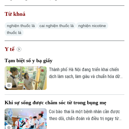
Từ khoá
nghiện thuốc lá
cai nghiện thuốc lá
nghiện nicotine
thuốc lá
Y tế
Tạm biệt sổ y bạ giấy
Thành phố Hà Nội đang triển khai chiến
dịch làm sạch, làm giàu và chuẩn hóa dữ
liệu chuyên ngành y tế, đồng thời tạo lập,
cập nhật Sổ sức khỏe điện tử trên ứng
dụng VNeID. Mục tiêu được đặt ra là đến
Khi sự sống được chăm sóc từ trong bụng mẹ
ngày 15 tháng 10 năm 2026, mỗi người
dân trên địa bàn thành phố đều có một
Coi bào thai là một bệnh nhân cần được
Sổ sức khỏe điện tử.
theo dõi, chẩn đoán và điều trị ngay từ
trong bụng mẹ. Đây là xu hướng của y học