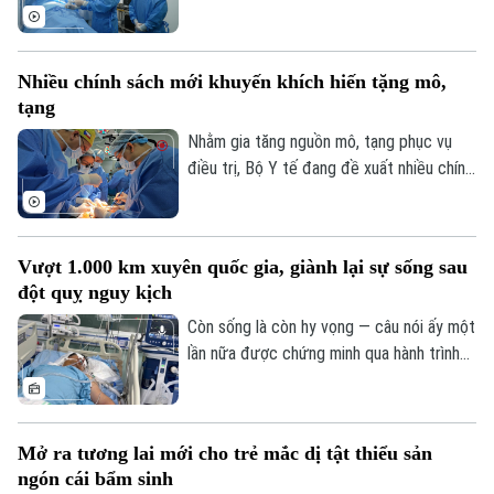
vượt 100% công suất giường bệnh, nhiều
chuyên khoa có thời điểm tiến sát 150%.
Không chỉ đáp ứng nhu cầu khám chữa
Nhiều chính sách mới khuyến khích hiến tặng mô,
bệnh ngày càng lớn, sự hiện diện của bệnh
tạng
viện còn giúp nhiều ca nhồi máu cơ tim,
đột quỵ não... được cấp cứu, can thiệp
Nhằm gia tăng nguồn mô, tạng phục vụ
trong “giờ vàng”, mở thêm cơ hội sống và
điều trị, Bộ Y tế đang đề xuất nhiều chính
Theo dõi Hà Nội On
giảm nguy cơ để lại di chứng cho người
sách mới mang tính đột phá trong dự
bệnh.
thảo Luật sửa đổi, bổ sung một số điều
của Luật Hiến, lấy, ghép mô, bộ phận cơ
Vượt 1.000 km xuyên quốc gia, giành lại sự sống sau
thể người và hiến, lấy xác.
đột quỵ nguy kịch
Còn sống là còn hy vọng — câu nói ấy một
lần nữa được chứng minh qua hành trình
giành giật sự sống đầy kỳ diệu của một
nam giáo viên Việt Nam tại Lào. Bằng sự
kiên cường của người vợ và sự tận tụy
Mở ra tương lai mới cho trẻ mắc dị tật thiểu sản
của các bác sĩ Bệnh viện Bạch Mai, một
ngón cái bẩm sinh
phép màu đã thực sự xảy ra sau hành