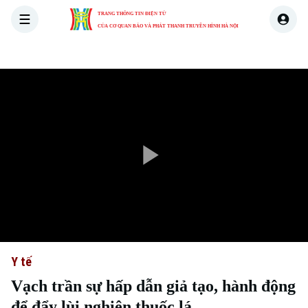
TRANG THÔNG TIN ĐIỆN TỬ
CỦA CƠ QUAN BÁO VÀ PHÁT THANH TRUYỀN HÌNH HÀ NỘI
THỜI SỰ
HÀ NỘI
THẾ GIỚI
KINH TẾ
NHÀ ĐẤT
Play
Video
Y tế
Vạch trần sự hấp dẫn giả tạo, hành động
để đẩy lùi nghiện thuốc lá