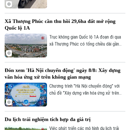
gian ngắn đã có hơn 70 phương tiện bị nổ
lốp do vật sắc nhọn đâm vào. Ngay khi
truy tìm được người làm rơi các vật sắc
Xã Thượng Phúc cần thu hồi 29,6ha đất mở rộng
nhọn dẫn tới các vụ nổ lốp, Cục CSGT đã
Quốc lộ 1A
phát đi thông báo tìm nạn nhân để có
hướng xử lý, bảo vệ quyền lợi người tham
Trục không gian Quốc lộ 1A đoạn đi qua
gia giao thông.
xã Thượng Phúc có tổng chiều dài gần
2,9km. Để triển khai dự án, địa phương
cần thu hồi khoảng 29,6 ha đất đi qua địa
bàn 7 thôn.
Đón xem 'Hà Nội chuyển động' ngày 8/8: Xây dựng
văn hóa ứng xử trên không gian mạng
Chương trình "Hà Nội chuyển động" với
chủ đề "Xây dựng văn hóa ứng xử trên
không gian mạng" sẽ phát sóng trực tiếp
trên các nền tảng của Cơ quan Báo và
phát thanh, truyền hình Hà Nội vào 19h
Du lịch trải nghiệm tích hợp đa giá trị
hôm nay, ngày 8/8.
Việc phát triển các mô hình du lịch trải