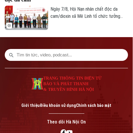
Ngày 7/8, Hội Nạn nhân chất độc da
cam/dioxin xã Mê Linh tổ chức tưởng
niệm 65 năm Ngày Thảm họa da cam ở
Việt Nam (10/8/1961 – 10/8/2026).
TRANG THÔNG TIN ĐIỆN TỬ
BÁO VÀ PHÁT THANH
& TRUYỀN HÌNH HÀ NỘI
Giới thiệu
Điều khoản sử dụng
Chính sách bảo mật
Theo dõi Hà Nội On