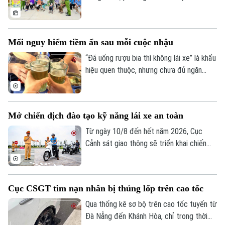
giúp Công an Thủ đô giải quyết hiệu quả
các vấn đề an ninh trật tự ngay từ cơ sở,
dập tắt rủi ro phát sinh ngay từ thời điểm
Mối nguy hiểm tiềm ẩn sau mỗi cuộc nhậu
manh nha.
“Đã uống rượu bia thì không lái xe” là khẩu
hiệu quen thuộc, nhưng chưa đủ ngăn
nhiều người cầm lái sau khi sử dụng chất
có cồn. Chỉ một chút chủ quan, khả năng
làm chủ phương tiện suy giảm đáng kể,
Mở chiến dịch đào tạo kỹ năng lái xe an toàn
mở đường cho những hậu quả giao thông
đáng tiếc.
Từ ngày 10/8 đến hết năm 2026, Cục
Cảnh sát giao thông sẽ triển khai chiến
dịch đào tạo kỹ năng lái xe an toàn trên
phạm vi toàn quốc. Nội dung đào tạo tập
trung vào các kỹ năng cơ bản về quy tắc
Cục CSGT tìm nạn nhân bị thủng lốp trên cao tốc
tham gia giao thông và kỹ năng phòng
ngừa tai nạn.
Qua thống kê sơ bộ trên cao tốc tuyến từ
Đà Nẵng đến Khánh Hòa, chỉ trong thời