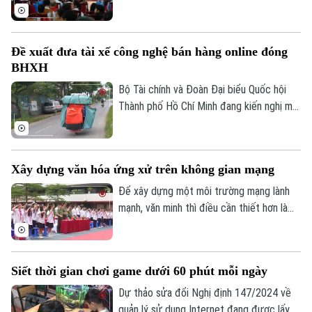
nhiễm chất độc da cam/dioxin thành phố
Di tích
Dinh dưỡng
Bóng đá
Hà Nội trực thuộc Sở Nội Vụ Hà Nội đã
Giải trí
trở thành điểm tựa cho hàng trăm nạn
Tư vấn sức khỏe
Đề xuất đưa tài xế công nghệ bán hàng online đóng
Quần vợt
nhân và gia đình nạn nhân nhiễm chất độc
Tin tức
Đã phát sóng
BHXH
da cam/dioxin trên địa bàn Thành phố.
Golf
Bộ Tài chính và Đoàn Đại biểu Quốc hội
Sao
Thành phố Hồ Chí Minh đang kiến nghị mở
rộng nhóm đối tượng đóng bảo hiểm xã
Điện ảnh
hội bắt buộc đối với người lao động có
thu nhập từ nền tảng số như tài xế công
Thời trang
Xây dựng văn hóa ứng xử trên không gian mạng
nghệ, người giao hàng hay người bán hàng
Âm nhạc
online trên các sàn thương mại điện tử.
Để xây dựng một môi trường mạng lành
mạnh, văn minh thì điều cần thiết hơn là
mỗi người phải hình thành văn hóa ứng xử
số, biết kiểm chứng thông tin trước khi
chia sẻ, tôn trọng sự thật và quyền, lợi ích
Siết thời gian chơi game dưới 60 phút mỗi ngày
hợp pháp của người khác. Vậy làm thế nào
để những nguyên tắc ấy trở thành thói
Dự thảo sửa đổi Nghị định 147/2024 về
quen trong đời sống số, đặc biệt đối với
quản lý sử dụng Internet đang được lấy ý