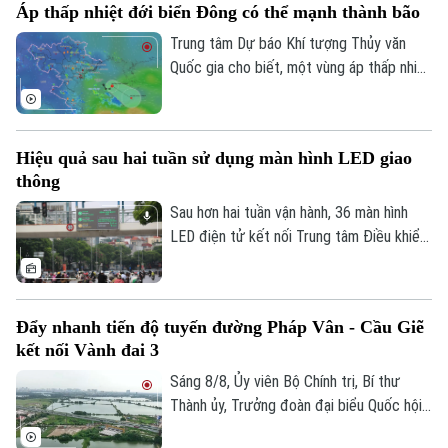
Áp thấp nhiệt đới biển Đông có thể mạnh thành bão
triển khai đồng bộ dự án gần 162.000 tỷ
đồng.
Trung tâm Dự báo Khí tượng Thủy văn
Quốc gia cho biết, một vùng áp thấp nhiệt
đới vừa hình thành ngay trên khu vực Vịnh
Bắc Bộ. Mặc dù áp thấp nhiệt đới này ít
có khả năng mạnh lên thành bão và không
Hiệu quả sau hai tuần sử dụng màn hình LED giao
đi trực tiếp vào đất liền, nhưng diễn biến
thông
của nó vẫn sẽ gây ra thời tiết xấu cho
vùng biển phía Bắc và khu vực Hà Nội
Sau hơn hai tuần vận hành, 36 màn hình
trong những ngày tới.
LED điện tử kết nối Trung tâm Điều khiển
giao thông Công an Hà Nội đã phát huy rõ
hiệu quả. Việc cập nhật thông tin thời gian
thực giúp người dân chủ động chọn lộ
Đẩy nhanh tiến độ tuyến đường Pháp Vân - Cầu Giẽ
trình, hạn chế tối đa đi vào các điểm ùn
kết nối Vành đai 3
tắc.
Sáng 8/8, Ủy viên Bộ Chính trị, Bí thư
Thành ủy, Trưởng đoàn đại biểu Quốc hội
thành phố Hà Nội Trần Đức Thắng đi kiểm