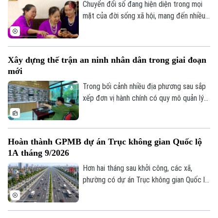
giữa quyền tự do ngôn luận và hành vi vi
Chuyển đổi số đang hiện diện trong mọi
phạm pháp luật?
mặt của đời sống xã hội, mang đến nhiều
tiện ích. Trong sự phát triển mạnh mẽ của
công nghệ, vẫn còn một bộ phận người
dân, đặc biệt là người cao tuổi, gặp khó
Xây dựng thế trận an ninh nhân dân trong giai đoạn
khăn trong tiếp cận và sử dụng các nền
mới
tảng số.
Trong bối cảnh nhiều địa phương sau sắp
xếp đơn vị hành chính có quy mô quản lý
Theo dõi Hà Nội On
lớn hơn, yêu cầu bảo đảm an ninh, trật tự
cũng đặt ra những nhiệm vụ mới. Bên cạnh
vai trò nòng cốt của lực lượng công an,
Hoàn thành GPMB dự án Trục không gian Quốc lộ
việc phát huy sức mạnh của nhân dân, xây
1A tháng 9/2026
dựng các mô hình tự quản và ứng dụng
công nghệ trong kết nối, trao đổi thông
Hơn hai tháng sau khởi công, các xã,
tin đang trở thành giải pháp quan trọng
phường có dự án Trục không gian Quốc lộ
để giữ gìn bình yên từ cơ sở.
1A đi qua đang đồng loạt đẩy nhanh giải
phóng mặt bằng. Hà Nội đặt mục tiêu
hoàn thành trong tháng 9 để tạo điều kiện