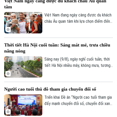
Việt Nam ngày càng được du khách châu Âu quan
không rõ nguồn gốc.
tâm
Việt Nam đang ngày càng được du khách
châu Âu quan tâm khi lựa chọn điểm đến
tại châu Á trong mùa hè 2026. Theo bảng
xếp hạng mới của nền tảng du lịch số
Agoda, dựa trên dữ liệu tìm kiếm chỗ ở từ
Thời tiết Hà Nội cuối tuần: Sáng mát mẻ, trưa chiều
tháng 4 đến tháng 6, Việt Nam đã tăng
nắng nóng
một bậc so với cùng kỳ năm ngoái, vươn
lên vị trí thứ tư trong nhóm những điểm
Sáng nay (9/8), ngày nghỉ cuối tuần, thời
đến châu Á được tìm kiếm nhiều nhất.
tiết Hà Nội nhiều mây, không mưa, tương
đối dễ chịu, thuận lợi cho người dân Thủ
đô tập thể dục, dạo phố hay tham gia các
Chuyên mục
hoạt động ngoài trời.
Người cao tuổi thủ đô tham gia chuyển đổi số
Thời sự
Triển khai Đề án “Người cao tuổi tham gia
đẩy mạnh chuyển đổi số, chuyển đổi xanh,
Hà Nội
Hà Nội
khởi nghiệp và tạo việc làm”, sáng 8/8, Hội
Người cao tuổi thành phố đã tổ chức Hội