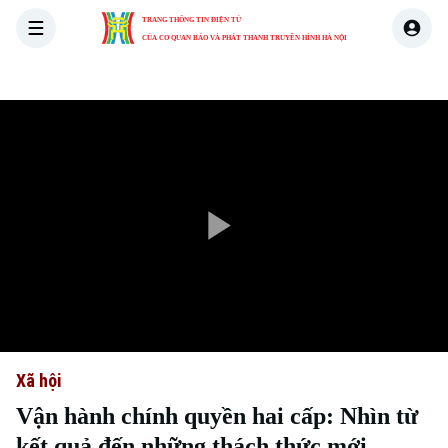
TRANG THÔNG TIN ĐIỆN TỬ
CỦA CƠ QUAN BÁO VÀ PHÁT THANH TRUYỀN HÌNH HÀ NỘI
THỜI SỰ
HÀ NỘI
THẾ GIỚI
KINH TẾ
NHÀ ĐẤT
Play
Video
Xã hội
Vận hành chính quyền hai cấp: Nhìn từ
kết quả đến những thách thức mới