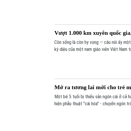
hiến, lấy xác.
Vượt 1.000 km xuyên quốc gia,
Còn sống là còn hy vọng — câu nói ấy một
kỳ diệu của một nam giáo viên Việt Nam t
bác sĩ Bệnh viện Bạch Mai, một phép màu 
Mở ra tương lai mới cho trẻ m
Một bé 5 tuổi bị thiểu sản ngón cái ở cả 
hiện phẫu thuật "cái hóa" - chuyển ngón t
dùng đũa và tự chăm sóc bản thân, mở ra
cái bẩm sinh nặng.