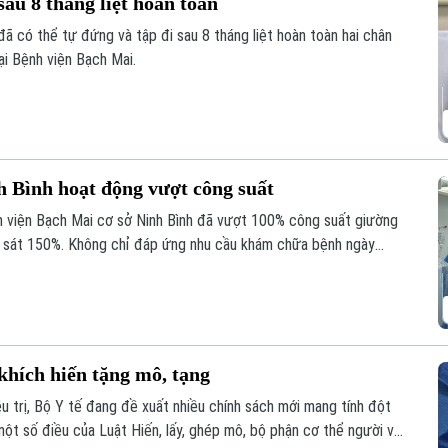
sau 8 tháng liệt hoàn toàn
đã có thể tự đứng và tập đi sau 8 tháng liệt hoàn toàn hai chân
ại Bệnh viện Bạch Mai.
h Bình hoạt động vượt công suất
h viện Bạch Mai cơ sở Ninh Bình đã vượt 100% công suất giường
ến sát 150%. Không chỉ đáp ứng nhu cầu khám chữa bệnh ngày
giúp nhiều ca nhồi máu cơ tim, đột quỵ não... được cấp cứu, can
ng và giảm nguy cơ để lại di chứng cho người bệnh.
khích hiến tặng mô, tạng
u trị, Bộ Y tế đang đề xuất nhiều chính sách mới mang tính đột
ột số điều của Luật Hiến, lấy, ghép mô, bộ phận cơ thể người và