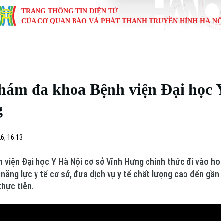
TRANG THÔNG TIN ĐIỆN TỬ
CỦA CƠ QUAN BÁO VÀ PHÁT THANH TRUYỀN HÌNH HÀ NỘ
KINH TẾ
NHÀ ĐẤT
TÀU VÀ XE
GIÁO DỤC
VĂN HÓA
SỨC KHỎ
i
Tin tức
Tin tức
Ô tô
Tin tức
Tin tức
Y tế
ám đa khoa Bệnh viện Đại học Y
ự
Cafe sáng
Đầu tư
Tàu
Tuyển sinh
Làng nghề
Dinh dư
g
Nội
Tài chính Ngân hàng
Căn hộ
Xe máy
Hướng nghiệp
Di tích
Tư vấn 
6, 16:13
iệt 4 phương
Doanh nghiệp
Đất đai
Thị trường
 viện Đại học Y Hà Nội cơ sở Vĩnh Hưng chính thức đi vào h
Kinh nghiệm
Đánh giá
năng lực y tế cơ sở, đưa dịch vụ y tế chất lượng cao đến gần
thực tiễn.