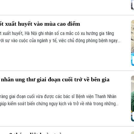
ốt xuất huyết vào mùa cao điểm
 xuất huyết, Hà Nội ghi nhận số ca mắc có xu hướng gia tăng
 với sự vào cuộc của ngành y tế, việc chủ động phòng bệnh ngay
là giải pháp quan trọng để ngăn chặn dịch lây lan.
nhân ung thư giai đoạn cuối trở về bên gia
ràng giai đoạn cuối vừa được các bác sĩ Bệnh viện Thanh Nhàn
iúp kiểm soát biến chứng nguy kịch và trở về nhà trong những