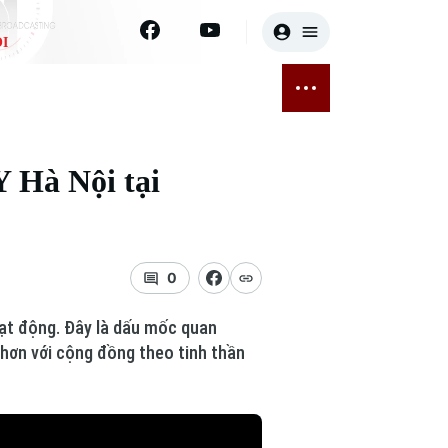
I
E
THỂ THAO
GIẢI TRÍ
ĐÃ PHÁT SÓNG
Bóng đá
Tin tức
 Hà Nội tại
ỡng
Quần vợt
Sao
sức khỏe
Golf
Điện ảnh
0
Thời trang
oạt động. Đây là dấu mốc quan
Âm nhạc
 hơn với cộng đồng theo tinh thần