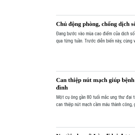
Chủ động phòng, chống dịch s
Đang bước vào mùa cao điểm của dịch sốt
qua từng tuần. Trước diễn biến này, cùng
từ mỗi gia đình, mỗi khu dân cư được xem 
Can thiệp nút mạch giúp bệnh 
đình
Một cụ ông gần 80 tuổi mắc ung thư đại t
can thiệp nút mạch cầm máu thành công, g
ngày cuối đời.