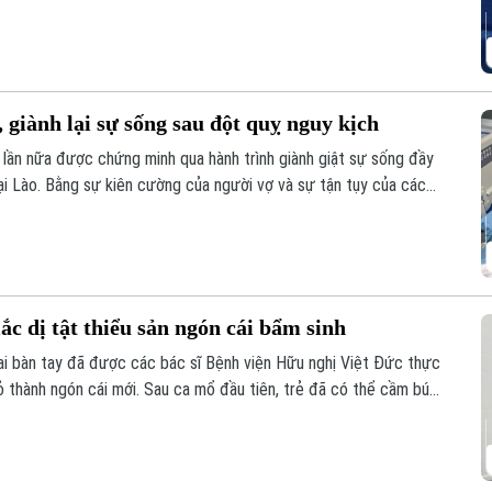
 giành lại sự sống sau đột quỵ nguy kịch
 lần nữa được chứng minh qua hành trình giành giật sự sống đầy
ại Lào. Bằng sự kiên cường của người vợ và sự tận tụy của các
đã thực sự xảy ra sau hành trình vượt 1.000 km xuyên đêm.
ắc dị tật thiểu sản ngón cái bẩm sinh
hai bàn tay đã được các bác sĩ Bệnh viện Hữu nghị Việt Đức thực
rỏ thành ngón cái mới. Sau ca mổ đầu tiên, trẻ đã có thể cầm bút,
 hy vọng phục hồi chức năng cho những trường hợp dị tật ngón