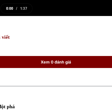
0:00
/
1:37
e
Current
Duration
Time
 viết
Xem 0 đánh giá
đột phá