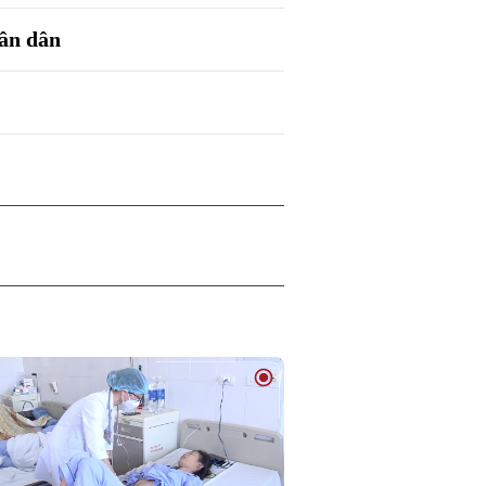
hân dân