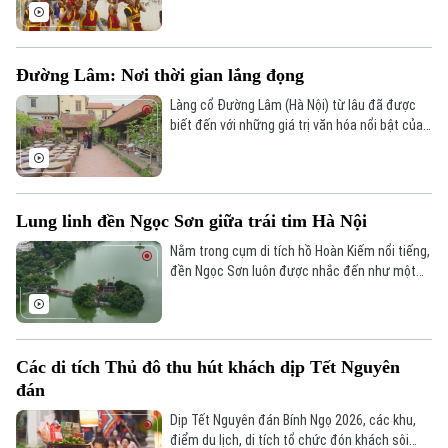
nguồn văn hóa của cộng đồng. Mỗi mùa lễ hội,
người dân lại cùng nhau trở về mái đình làng,
tưởng nhớ Đức Thánh Tản Viên Sơn và tiếp nối
Đường Lâm: Nơi thời gian lắng đọng
những giá trị truyền thống được trao truyền
qua nhiều thế hệ.
Làng cổ Đường Lâm (Hà Nội) từ lâu đã được
biết đến với những giá trị văn hóa nổi bật của
một ngôi làng Việt cổ; nơi vẻ đẹp trầm mặc
của những ngôi nhà đá ong hàng trăm năm
tuổi vẫn tỏa sáng giữa dòng chảy thời gian.
Lung linh đền Ngọc Sơn giữa trái tim Hà Nội
Nằm trong cụm di tích hồ Hoàn Kiếm nổi tiếng,
đền Ngọc Sơn luôn được nhắc đến như một
nơi linh thiêng. Trải qua bao thăng trầm lịch
sử, ngôi đền vẫn giữ vẻ đẹp hài hòa giữa kiến
trúc, cảnh quan và chiều sâu tín ngưỡng.
Các di tích Thủ đô thu hút khách dịp Tết Nguyên
đán
Dịp Tết Nguyên đán Bính Ngọ 2026, các khu,
điểm du lịch, di tích tổ chức đón khách sôi