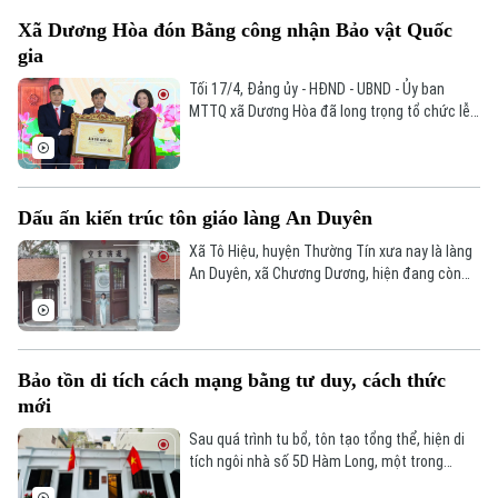
tích, phục dựng nghi lễ, từng bước phát huy
Xã Dương Hòa đón Bằng công nhận Bảo vật Quốc
giá trị di sản.
gia
Tối 17/4, Đảng ủy - HĐND - UBND - Ủy ban
MTTQ xã Dương Hòa đã long trọng tổ chức lễ
đón nhận Bằng công nhận hai bàn thờ Phật tại
chùa Hương Trai và chùa Đại Bi là Bảo vật
Quốc gia. Phó Chủ tịch UBND thành phố Hà Nội
Vũ Thu Hà đã tới dự.
Dấu ấn kiến trúc tôn giáo làng An Duyên
Xã Tô Hiệu, huyện Thường Tín xưa nay là làng
An Duyên, xã Chương Dương, hiện đang còn
bảo tồn và phát triển, phát huy một giá trị, một
cụm di tích đình, đền, chùa mang nhiều dấu
ấn về lịch sử, văn hóa và nghệ thuật. Đó là
đình, đền, chùa Mui, nơi đã được công nhận là
Bảo tồn di tích cách mạng bằng tư duy, cách thức
di tích lịch sử kiến trúc nghệ thuật cấp quốc
mới
gia năm 1999.
Sau quá trình tu bổ, tôn tạo tổng thể, hiện di
tích ngôi nhà số 5D Hàm Long, một trong
những địa chỉ đỏ tiêu biểu của cách mạng