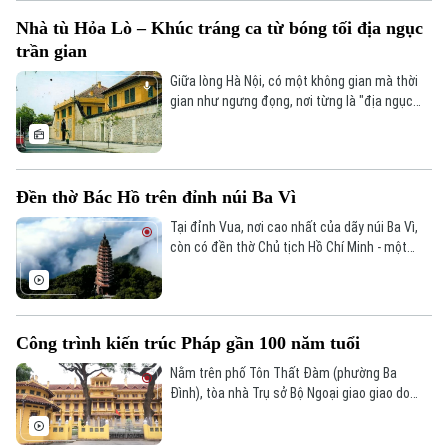
kiên trung, bất khuất của cha ông.
Nhà tù Hỏa Lò – Khúc tráng ca từ bóng tối địa ngục
trần gian
Giữa lòng Hà Nội, có một không gian mà thời
gian như ngưng đọng, nơi từng là "địa ngục
trần gian" khét tiếng – Nhà tù Hỏa Lò. Không
chỉ là chứng tích cho tội ác thực dân, nơi đây
còn lưu giữ những ký ức không thể nào quên
về một thời kỳ đấu tranh kiên cường, nơi các
Đền thờ Bác Hồ trên đỉnh núi Ba Vì
chiến sĩ cách mạng biến ngục tối thành
trường học, thực hiện những cuộc vượt ngục
Chuyên mục
Tại đỉnh Vua, nơi cao nhất của dãy núi Ba Vì,
"thần kỳ" để trở về với nhân dân, với Đảng.
còn có đền thờ Chủ tịch Hồ Chí Minh - một
không gian kiến trúc hài hòa, tinh tế… thu hút
Thời sự
rất đông người dân và du khách đến tham
quan và chiêm bái.
Hà Nội
Hà Nội
Công trình kiến trúc Pháp gần 100 năm tuổi
Chính trị
Nằm trên phố Tôn Thất Đàm (phường Ba
Nhịp sống Hà Nội
Thế giới
Đình), tòa nhà Trụ sở Bộ Ngoại giao giao do
kiến trúc sư người Pháp Ernest Hebrard thiết
Xã hội
Người Hà Nội
kế, được khởi công xây dựng năm 1925 và
Tin tức
Kinh tế