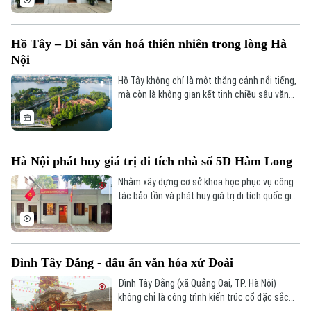
Việt Nam khi là nơi thành lập Chi bộ Cộng sản
đầu tiên của Việt Nam vào tháng 3/1929, đã
mang diện mạo mới, phục vụ thiết thực cho
Hồ Tây – Di sản văn hoá thiên nhiên trong lòng Hà
công tác giáo dục truyền thống cho thế hệ trẻ.
Nội
Hồ Tây không chỉ là một thắng cảnh nổi tiếng,
mà còn là không gian kết tinh chiều sâu văn
hóa, lịch sử và bản sắc riêng có của Hà Nội.
Trải qua bao thăng trầm, Hồ Tây vẫn hiện diện
Liên hệ đường dây nóng (bấm để gọi)
như một biểu tượng cảnh quan đặc biệt của
Thủ đô ngàn năm văn hiến.
Tòa soạn
Tòa soạn
Hà Nội phát huy giá trị di tích nhà số 5D Hàm Long
0865.116.699 (hotline)
0865.116.699
Nhằm xây dựng cơ sở khoa học phục vụ công
tác bảo tồn và phát huy giá trị di tích quốc gia
nhà số 5D Hàm Long, phường Cửa Nam, góp
phần giáo dục truyền thống cách mạng cho
các thế hệ, Ban Quản lý Di tích danh thắng Hà
Nội đã tổ chức tọa đàm khoa học với chủ đề
Đình Tây Đằng - dấu ấn văn hóa xứ Đoài
“Bảo tồn và phát huy giá trị di tích ngôi nhà số
5D Hàm Long”.
Đình Tây Đằng (xã Quảng Oai, TP. Hà Nội)
không chỉ là công trình kiến trúc cổ đặc sắc
của xứ Đoài, mà còn là nơi lưu giữ mạch