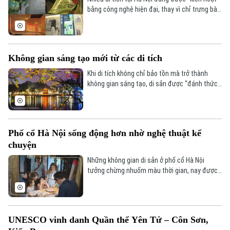
bằng công nghệ hiện đại, thay vì chỉ trưng bày
hiện vật theo lối truyền thống, mở ra cách tiếp
cận mới mẻ và giàu trải nghiệm hơn cho công
chúng.
Không gian sáng tạo mới từ các di tích
Khi di tích không chỉ bảo tồn mà trở thành
không gian sáng tạo, di sản được “đánh thức”,
du lịch được làm mới và công nghiệp văn hóa
có thêm động lực phát triển.
Phố cổ Hà Nội sống động hơn nhờ nghệ thuật kể
chuyện
Những không gian di sản ở phố cổ Hà Nội
tưởng chừng nhuốm màu thời gian, nay được
thổi vào hơi thở mới bằng nghệ thuật kể
chuyện tinh tế và giàu cảm xúc.
UNESCO vinh danh Quần thể Yên Tử – Côn Sơn,