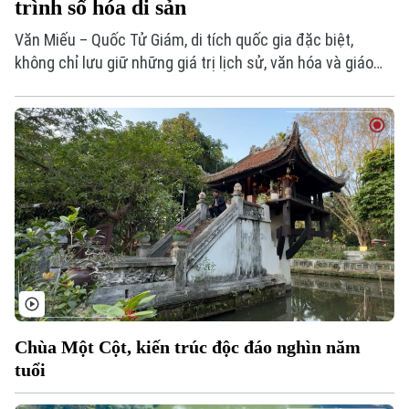
trình số hóa di sản
Văn Miếu – Quốc Tử Giám, di tích quốc gia đặc biệt,
không chỉ lưu giữ những giá trị lịch sử, văn hóa và giáo
dục của dân tộc mà còn đang từng bước trở thành điểm
sáng trong hành trình chuyển đổi số di sản. Từ số hóa dữ
liệu, xây dựng nền tảng trải nghiệm đến ứng dụng công
nghệ tương tác cùng nhiều cách làm mới đang góp phần
đưa những giá trị truyền thống đến gần hơn với công
chúng.
Chùa Một Cột, kiến trúc độc đáo nghìn năm
tuổi