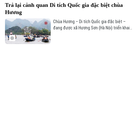
dành riêng cho Kỳ đài Hà Nội.
Trả lại cảnh quan Di tích Quốc gia đặc biệt chùa
Hương
Chùa Hương – Di tích Quốc gia đặc biệt –
đang được xã Hương Sơn (Hà Nội) triển khai
nhiều giải pháp đồng bộ nhằm trả lại cảnh
quan nguyên trạng trước mùa lễ hội năm 2026.
Hành trình khám phá 'Tinh hoa đạo học' tại Văn
Miếu
“Tinh hoa đạo học” tập trung kể câu chuyện
bằng ngôn ngữ hình ảnh, âm thanh, ánh sáng,
mang đến một không gian lung linh và huyền
ảo đầy cảm xúc cho du khách.
Khám phá bốn hành trình du lịch di sản Hà Nội
Dự án "Các hành trình du lịch di sản trong Hà
Nội" vừa ra mắt vào sáng 3/12, giới thiệu bốn
hành trình khám phá di sản độc đáo của Thủ
đô, hứa hẹn mang đến nhiều trải nghiệm khó