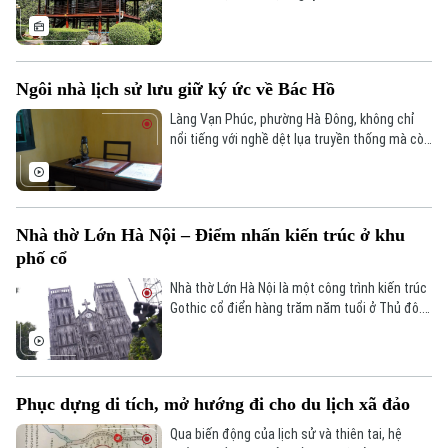
"khoảng lặng xanh" lưu giữ phong cách sống
thanh cao của vị lãnh tụ vĩ đại. Trải qua 68
năm kể từ ngày khánh thành (17/5/1958), ngôi
nhà gỗ ấy không chỉ là một di tích lịch sử, mà
Ngôi nhà lịch sử lưu giữ ký ức về Bác Hồ
còn là biểu tượng sống động cho cuộc đời vô
cùng giản dị: “nâng niu tất cả chỉ quên mình”
Làng Vạn Phúc, phường Hà Đông, không chỉ
của Người.
nổi tiếng với nghề dệt lụa truyền thống mà còn
là nơi lưu giữ dấu ấn lịch sử đặc biệt về Chủ
tịch Hồ Chí Minh.
Nhà thờ Lớn Hà Nội – Điểm nhấn kiến trúc ở khu
phố cổ
Nhà thờ Lớn Hà Nội là một công trình kiến trúc
Gothic cổ điển hàng trăm năm tuổi ở Thủ đô.
Công trình cổ kính, nằm giữa khu phố cổ tấp
nập, luôn thu hút rất đông người dân và du
khách đến thăm quan, chụp ảnh mỗi khi có dịp
ghé thăm Thủ đô.
Phục dựng di tích, mở hướng đi cho du lịch xã đảo
Qua biến động của lịch sử và thiên tai, hệ