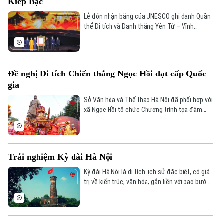
Kiếp Bạc
Lễ đón nhận bằng của UNESCO ghi danh Quần
thể Di tích và Danh thắng Yên Tử – Vĩnh
Nghiêm – Côn Sơn, Kiếp Bạc là Di sản Văn hóa
Thế giới đã long trọng diễn ra vào tối 20/12 tại
vùng non thiêng Yên Tử.
Đề nghị Di tích Chiến thắng Ngọc Hồi đạt cấp Quốc
gia
Sở Văn hóa và Thể thao Hà Nội đã phối hợp với
xã Ngọc Hồi tổ chức Chương trình tọa đàm
khoa học về Di tích lịch sử Địa điểm Chiến
thắng Ngọc Hồi – mùa Xuân năm Kỷ Dậu 1789,
thống nhất nhiều nội dung quan trọng để địa
phương hoàn thiện hồ sơ đề nghị xếp hạng Di
Trải nghiệm Kỳ đài Hà Nội
tích lịch sử này ở cấp Quốc gia.
Kỳ đài Hà Nội là di tích lịch sử đặc biệt, có giá
trị về kiến trúc, văn hóa, gắn liền với bao bước
thăng trầm của Thủ đô. Hiện tại, người Hà Nội
cùng đông đảo du khách đã có thể trài
nghiệm một tour du lịch đầy thú vị, thiết kế