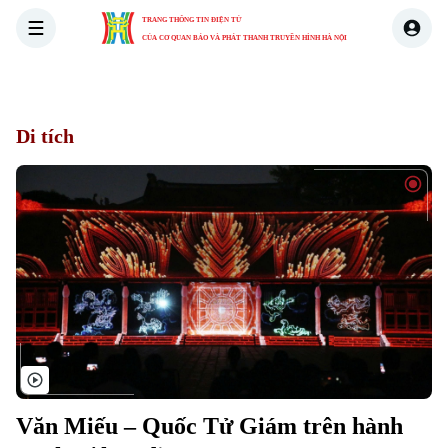
TRANG THÔNG TIN ĐIỆN TỬ
CỦA CƠ QUAN BÁO VÀ PHÁT THANH TRUYỀN HÌNH HÀ NỘI
THỜI SỰ
HÀ NỘI
THẾ GIỚI
KINH TẾ
NHÀ ĐẤT
Di tích
Văn Miếu – Quốc Tử Giám trên hành