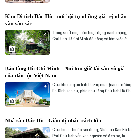
Đã phát sóng
ngôi chùa cổ gắn với dấu tích của hoàng tử Uy
Golf
Linh Lang, con trai vua Trần Nhân Tông.
Sao
Khu Di tích Bác Hồ - nơi hội tụ những giá trị nhân
văn sâu sắc
Điện ảnh
Trong suốt cuộc đời hoạt động cách mạng,
Chủ tịch Hồ Chí Minh đã sống và làm việc ở
Thời trang
nhiều địa điểm khác nhau, nhưng Phủ Chủ tịch
là nơi Người gắn bó lâu nhất trong 15 năm cuối
Âm nhạc
đời (1954-1969). Hơn nửa thế kỷ kể từ ngày
Người đi xa, những hiện vật, tài liệu và không
Bảo tàng Hồ Chí Minh - Nơi lưu giữ tài sản vô giá
gian sinh hoạt giản dị của Người vẫn được gìn
của dân tộc Việt Nam
giữ gần như nguyên vẹn.
Giữa không gian linh thiêng của Quảng trường
Ba Đình lịch sử, phía sau Lăng Chủ tịch Hồ Chí
Minh là Bảo tàng Hồ Chí Minh - nơi lưu giữ hàng
vạn hiện vật, tư liệu quý giá về cuộc đời và sự
nghiệp của Người; một không gian văn hóa,
lịch sử đặc biệt - nơi kết nối ký ức dân tộc với
Nhà sàn Bác Hồ - Giản dị nhân cách lớn
hiện tại và tương lai.
Giữa lòng Thủ đô sôi động, Nhà sàn Bác Hồ tại
Phủ Chủ tịch vẫn vẹn nguyên vẻ đơn sơ, là