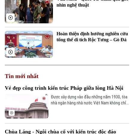
nhìn nghệ thuật
Hoàn thiện định hướng nghiên cứu
tổng thể di tích Rộc Tưng – Gò Đá
Tin mới nhất
Vẻ đẹp công trình kiến trúc Pháp giữa lòng Hà Nội
Được xây dựng vào đầu những năm 1930, tòa
nhà ngân hàng nhà nước Việt Nam không chỉ
là trung tâm tài chính quan trọng mà còn là
tuyệt tác tiêu biểu của phong cách kiến trúc
Đông Dương, kết hợp hài hòa giữa tinh thần
hiện đại của châu Âu và nét văn hóa bản địa Á
Chùa Láng - Ngôi chùa cổ với kiến trúc độc đáo
Đông, góp phần làm nên bản sắc đô thị Việt