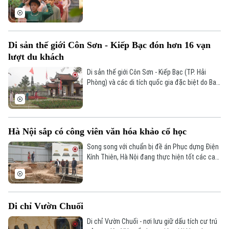
động, an toàn, chu đáo. Nhiều sản phẩm trải
nghiệm mới, tăng tính tương tác, chiều sâu
văn hóa truyền thống, đậm không khí Tết cổ
truyền, tạo ấn tượng tốt với du khách.
Di sản thế giới Côn Sơn - Kiếp Bạc đón hơn 16 vạn
lượt du khách
Di sản thế giới Côn Sơn - Kiếp Bạc (TP. Hải
Phòng) và các di tích quốc gia đặc biệt do Ban
quản lý di tích Côn Sơn - Kiếp Bạc quản lý đã
đón hơn 16 vạn lượt du khách đến thăm quan,
chiêm bái trong thời gian từ ngày mùng 1-3
tháng Giêng, tăng 17% so với cùng kỳ.
Hà Nội sắp có công viên văn hóa khảo cổ học
Song song với chuẩn bị đề án Phục dựng Điện
Kính Thiên, Hà Nội đang thực hiện tốt các cam
kết với UNESCO về tiếp tục nghiên cứu, bảo
tồn và phát huy các giá trị vật thể và phi vật
thể tại Hoàng Thành Thăng Long.
Di chỉ Vườn Chuối
Di chỉ Vườn Chuối - nơi lưu giữ dấu tích cư trú