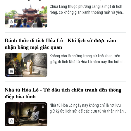
Nam đầu thế kỷ 20.
Chùa Láng thuộc phường Láng là một di tích
rộng, có không gian xanh thoáng mát và yên
tĩnh của Hà Nội. Không chỉ sở hữu kiến trúc
độc đáo, đây còn là ngôi chùa cổ có tuổi đời
gần 900 năm, được xếp hạng di tích cấp Quốc
gia từ năm 1962.
Đánh thức di tích Hỏa Lò - Khi lịch sử được cảm
nhận bằng mọi giác quan
Không còn là những trang sử khô khan trên
giấy, di tích Nhà tù Hỏa Lò hôm nay thu hút du
khách bằng một lối tiếp cận tinh tế, kết nối
liền mạch giữa lịch sử và hiện tại. Từ một
điểm đến lịch sử truyền thống, nơi đây đang
từng bước trở thành không gian trải nghiệm
Nhà tù Hỏa Lò - Từ dấu tích chiến tranh đến thông
sống động, nơi lịch sử không chỉ được kể lại,
điệp hòa bình
mà còn được tái hiện và cảm nhận bằng nhiều
giác quan.
Nhà tù Hỏa Lò ngày nay không chỉ là nơi lưu
giữ ký ức lịch sử, để các cựu tù và thân nhân
của họ ôn lại kỷ niệm, nhìn lại một thời hào
hùng, mà còn là không gian thiêng liêng khơi
dậy niềm tự hào dân tộc, tinh thần cách mạng