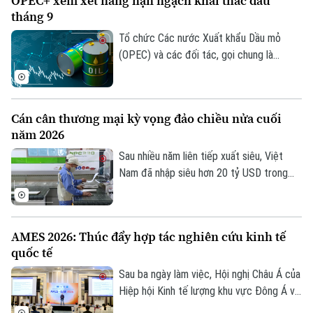
OPEC+ xem xét nâng hạn ngạch khai thác dầu
của Hiệp hội Kinh tế lượng khu vực Đông
tháng 9
Á và Đông Nam Á năm 2026 (AMES
2026), vừa bế mạc hôm nay tại Hà Nội
Tổ chức Các nước Xuất khẩu Dầu mỏ
sau ba ngày làm việc.
(OPEC) và các đối tác, gọi chung là
OPEC+, dự kiến sẽ tiếp tục nâng hạn
ngạch khai thác dầu trong tháng 9 tại
cuộc họp trực tuyến diễn ra vào tối 2/8.
Cán cân thương mại kỳ vọng đảo chiều nửa cuối
Động thái này diễn ra trong bối cảnh căng
năm 2026
thẳng tại Trung Đông vẫn gây ra nhiều
gián đoạn đối với nguồn cung năng lượng
Sau nhiều năm liên tiếp xuất siêu, Việt
toàn cầu.
Nam đã nhập siêu hơn 20 tỷ USD trong
gần 7 tháng đầu năm 2026. Dù vậy, nhiều
chuyên gia cho rằng đây chưa phải tín
hiệu đáng lo ngại, bởi phần lớn kim ngạch
AMES 2026: Thúc đẩy hợp tác nghiên cứu kinh tế
nhập khẩu đang phục vụ đầu tư và sản
quốc tế
xuất, tạo nền tảng cho xuất khẩu tăng tốc
trong những tháng cuối năm.
Sau ba ngày làm việc, Hội nghị Châu Á của
Theo dõi Hà Nội On
Hiệp hội Kinh tế lượng khu vực Đông Á và
Đông Nam Á năm 2026 - AMES 2026 đã