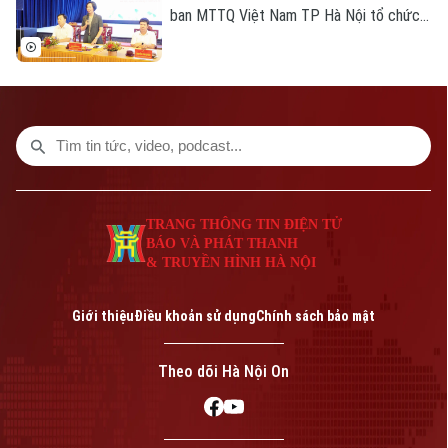
ban MTTQ Việt Nam TP Hà Nội tổ chức
Hội nghị khảo sát, làm việc về tình hình
phát triển kinh tế tập thể trên địa bàn Hà
Nội, qua đó lắng nghe ý kiến, kịp thời nắm
bắt tâm tư nguyện vọng, tìm hướng phát
triển bền vững các mô hình kinh tế tập
thể, đảm bảo an sinh xã hội người dân.
TRANG THÔNG TIN ĐIỆN TỬ
BÁO VÀ PHÁT THANH
& TRUYỀN HÌNH HÀ NỘI
Giới thiệu
Điều khoản sử dụng
Chính sách bảo mật
Theo dõi Hà Nội On