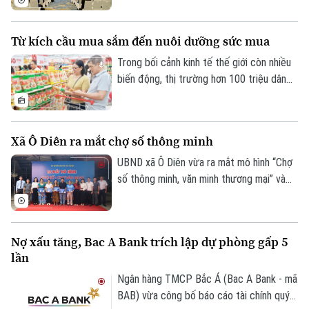
bế mạc tại Hà Nội. Với gần 300 học giả,
chuyên gia đến từ hơn 30 quốc gia và
Từ kích cầu mua sắm đến nuôi dưỡng sức mua
vùng lãnh thổ, hội nghị đã khẳng định vai
trò của Hà Nội là điểm kết nối tri thức và
Trong bối cảnh kinh tế thế giới còn nhiều
hợp tác học thuật quốc tế.
biến động, thị trường hơn 100 triệu dân
tiếp tục là điểm tựa quan trọng của tăng
trưởng. Tuy nhiên, khi người tiêu dùng
ngày càng thận trọng, kích cầu không thể
Xã Ô Diên ra mắt chợ số thông minh
chỉ dựa vào khuyến mại. Yêu cầu đặt ra là
kết nối hiệu quả sản xuất với phân phối,
UBND xã Ô Diên vừa ra mắt mô hình “Chợ
mở rộng thương mại điện tử, thanh toán
số thông minh, văn minh thương mại” và
số và củng cố niềm tin thị trường.
“Tuyến đường Phan Xích thanh toán
không dùng tiền mặt”, góp phần thúc đẩy
chuyển đổi số trong hoạt động thương
Nợ xấu tăng, Bac A Bank trích lập dự phòng gấp 5
mại và từng bước xây dựng kinh tế số
lần
trên địa bàn.
Ngân hàng TMCP Bắc Á (Bac A Bank - mã
BAB) vừa công bố báo cáo tài chính quý