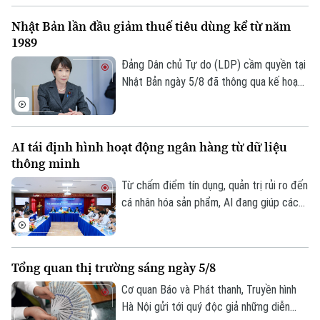
nhân sự.
ngoại tệ.
Nhật Bản lần đầu giảm thuế tiêu dùng kể từ năm
1989
Đảng Dân chủ Tự do (LDP) cầm quyền tại
Nhật Bản ngày 5/8 đã thông qua kế hoạch
do Thủ tướng Sanae Takaichi đề xuất,
nhằm cắt giảm thuế tiêu thụ đối với thực
phẩm. Nếu được Quốc hội phê chuẩn, đây
AI tái định hình hoạt động ngân hàng từ dữ liệu
sẽ là lần đầu tiên Nhật Bản cắt giảm thuế
thông minh
tiêu dùng kể từ khi sắc thuế này được áp
dụng vào năm 1989.
Từ chấm điểm tín dụng, quản trị rủi ro đến
cá nhân hóa sản phẩm, AI đang giúp các
tổ chức tín dụng nâng cao hiệu quả vận
hành và cải thiện trải nghiệm khách hàng.
Tuy nhiên, để AI phát huy giá trị, các
Tổng quan thị trường sáng ngày 5/8
chuyên gia cho rằng điều quan trọng nhất
vẫn là chất lượng dữ liệu, hành lang pháp
Cơ quan Báo và Phát thanh, Truyền hình
lý và cơ chế quản trị rủi ro phù hợp.
Hà Nội gửi tới quý độc giả những diễn