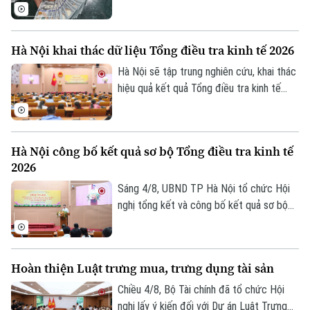
biến mới nhất của thị trường sáng nay
(5/8) với thông tin về giá vàng và tỷ giá
ngoại tệ.
Hà Nội khai thác dữ liệu Tổng điều tra kinh tế 2026
Hà Nội sẽ tập trung nghiên cứu, khai thác
hiệu quả kết quả Tổng điều tra kinh tế
năm 2026 để phục vụ hoạch định chính
Chuyên mục
sách, xây dựng kịch bản phát triển kinh tế
Thời sự
- xã hội. Đây là chỉ đạo của Phó Chủ tịch
Hà Nội công bố kết quả sơ bộ Tổng điều tra kinh tế
UBND thành phố Hà Nội Nguyễn Xuân
2026
Lưu, Trưởng Ban Chỉ đạo Tổng điều tra
Hà Nội
Hà Nội
kinh tế năm 2026 thành phố tại Hội nghị
Sáng 4/8, UBND TP Hà Nội tổ chức Hội
tổng kết và công bố kết quả sơ bộ Tổng
nghị tổng kết và công bố kết quả sơ bộ
Chính trị
Nhịp sống Hà Nội
Thế giới
điều tra kinh tế năm 2026.
Tổng điều tra kinh tế năm 2026. Hội nghị
Xã hội
do Phó Chủ tịch UBND thành phố Nguyễn
Người Hà Nội
Tin tức
Xuân Lưu, Trưởng Ban Chỉ đạo Tổng điều
Kinh tế
Hoàn thiện Luật trưng mua, trưng dụng tài sản
An ninh trật tự
tra kinh tế năm 2026 thành phố Hà Nội
Khoảnh khắc Hà Nội
Quân sự
chủ trì.
Chiều 4/8, Bộ Tài chính đã tổ chức Hội
Tin tức
Nhà đất
Công nghệ
nghị lấy ý kiến đối với Dự án Luật Trưng
Ẩm thực