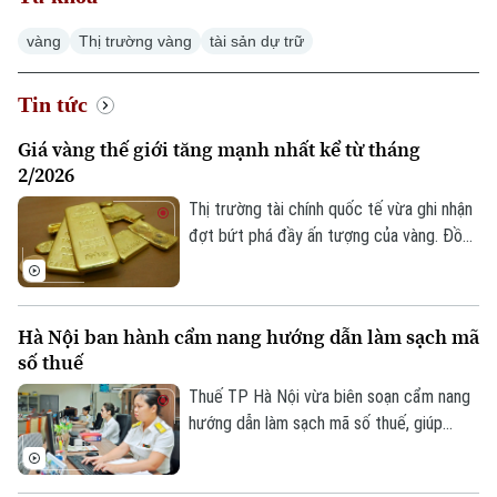
vàng
Thị trường vàng
tài sản dự trữ
Tin tức
Xu hướng
Giá vàng thế giới tăng mạnh nhất kể từ tháng
2/2026
Thị trường tài chính quốc tế vừa ghi nhận
đợt bứt phá đầy ấn tượng của vàng. Đồng
USD suy yếu, lợi suất trái phiếu Kho bạc
Mỹ giảm và những tín hiệu tích cực từ
các cuộc đàm phán giữa Mỹ và Iran được
Hà Nội ban hành cẩm nang hướng dẫn làm sạch mã
cho là các yếu tố làm thay đổi tâm lý của
số thuế
giới đầu tư.
Thuế TP Hà Nội vừa biên soạn cẩm nang
hướng dẫn làm sạch mã số thuế, giúp
người nộp thuế nhận biết trạng thái mã số
thuế, xử lý các trường hợp cần cập nhật