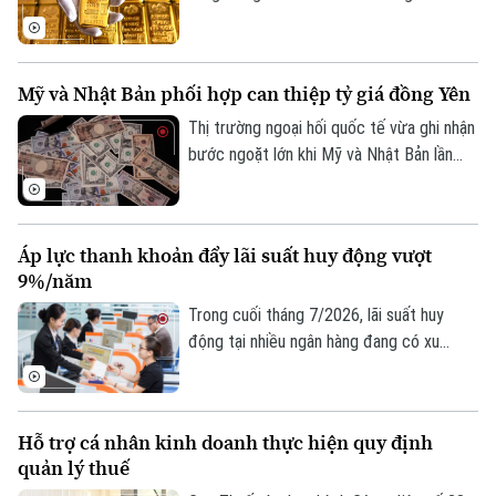
những tín hiệu phục hồi kỹ thuật đáng chú
ý. Dù giá thế giới vừa trải qua một phiên
giảm sâu, song các chuyên gia nhận định
Mỹ và Nhật Bản phối hợp can thiệp tỷ giá đồng Yên
kim loại quý đang dần hình thành nền giá
vững chắc, tạo tiền đề cho khả năng đảo
Thị trường ngoại hối quốc tế vừa ghi nhận
chiều trong trung hạn.
bước ngoặt lớn khi Mỹ và Nhật Bản lần
đầu tiên sau gần 30 năm phối hợp can
thiệp trực tiếp để hỗ trợ đồng Yên. Động
thái này diễn ra trong bối cảnh đồng nội
Áp lực thanh khoản đẩy lãi suất huy động vượt
tệ Nhật Bản liên tục suy yếu, đe dọa đến
9%/năm
ổn định kinh tế khu vực.
Trong cuối tháng 7/2026, lãi suất huy
động tại nhiều ngân hàng đang có xu
hướng tăng trở lại, thậm chí vượt 9%/năm
với các kỳ hạn và điều kiện đặc biệt. Diễn
biến này phản ánh áp lực cân đối nguồn
Hỗ trợ cá nhân kinh doanh thực hiện quy định
vốn trong bối cảnh tín dụng tăng nhanh
quản lý thuế
hơn huy động, thanh khoản hệ thống chịu