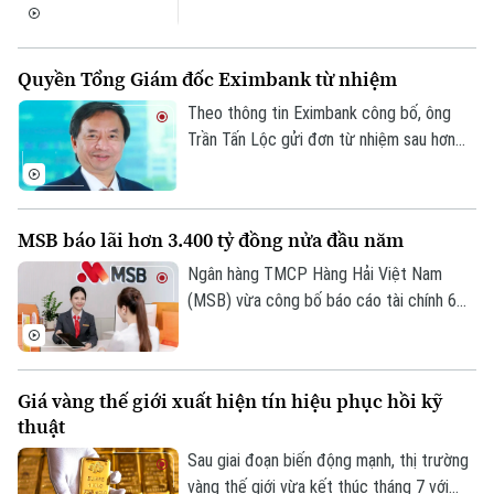
II/2026 với lợi nhuận trước thuế đạt 304
tỷ đồng, gần như đi ngang so với cùng kỳ
năm trước.
Quyền Tổng Giám đốc Eximbank từ nhiệm
Theo thông tin Eximbank công bố, ông
Trần Tấn Lộc gửi đơn từ nhiệm sau hơn
một năm đảm nhiệm cương vị Quyền Tổng
giám đốc, kể từ tháng 7/2025. Sau khi
ông Lộc rời vị trí, Ban điều hành Eximbank
MSB báo lãi hơn 3.400 tỷ đồng nửa đầu năm
còn 6 thành viên.
Ngân hàng TMCP Hàng Hải Việt Nam
(MSB) vừa công bố báo cáo tài chính 6
tháng đầu năm 2026 với lợi nhuận trước
thuế đạt hơn 3.400 tỷ đồng. Tổng tài sản
của ngân hàng đạt gần 441.000 tỷ đồng,
Giá vàng thế giới xuất hiện tín hiệu phục hồi kỹ
tăng hơn 8% so với cuối năm 2025.
thuật
Sau giai đoạn biến động mạnh, thị trường
vàng thế giới vừa kết thúc tháng 7 với