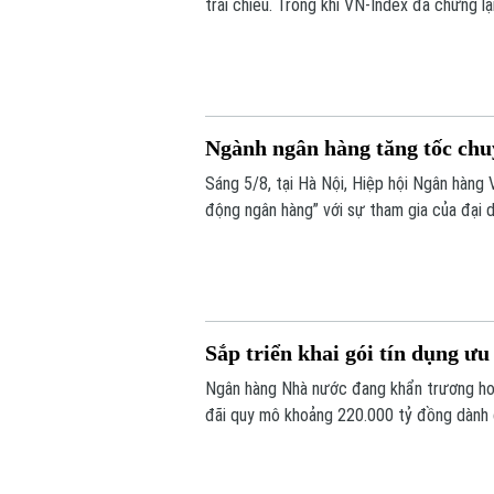
trái chiều. Trong khi VN-Index đã chững lạ
dịch, VN-index giảm 0,77 điểm (0,04%) x
293,59 điểm.
Ngành ngân hàng tăng tốc chuy
Sáng 5/8, tại Hà Nội, Hiệp hội Ngân hàng 
động ngân hàng” với sự tham gia của đại 
doanh nghiệp công nghệ và chuyên gia tron
Sắp triển khai gói tín dụng ư
Ngân hàng Nhà nước đang khẩn trương hoà
đãi quy mô khoảng 220.000 tỷ đồng dành c
thông tin được Phó Thống đốc Ngân hàng
thường kỳ tháng 7/2026 diễn ra chiều 3/8,