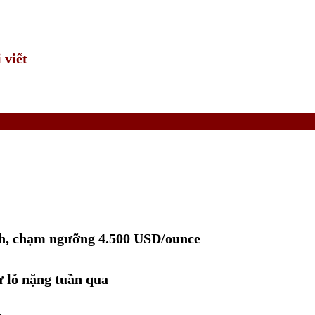
Time
 viết
nh, chạm ngưỡng 4.500 USD/ounce
ư lỗ nặng tuần qua