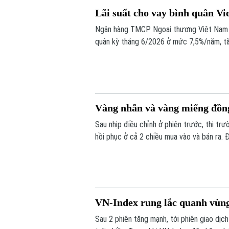
Lãi suất cho vay bình quân Vi
Ngân hàng TMCP Ngoại thương Việt Nam (
quân kỳ tháng 6/2026 ở mức 7,5%/năm, tăn
năm liên tiếp.
Vàng nhẫn và vàng miếng đồng 
Sau nhịp điều chỉnh ở phiên trước, thị tr
hồi phục ở cả 2 chiều mua vào và bán ra. 
giá vàng miếng SJC 1,4 triệu đồng/lượng.
VN-Index rung lắc quanh vùng
Sau 2 phiên tăng mạnh, tới phiên giao dịc