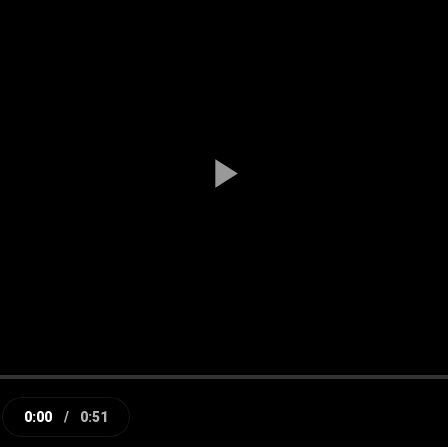
Play
Video
0:00
/
0:51
e
Current
Duration