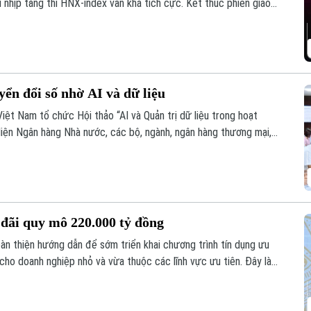
i nhịp tăng thì HNX-index vẫn khá tích cực. Kết thúc phiên giao
uống còn 1776,46 điểm. HNX-index tăng 7,18 điểm (2,51%) lên
ển đổi số nhờ AI và dữ liệu
Việt Nam tổ chức Hội thảo “AI và Quản trị dữ liệu trong hoạt
diện Ngân hàng Nhà nước, các bộ, ngành, ngân hàng thương mại,
g lĩnh vực AI.
u đãi quy mô 220.000 tỷ đồng
n thiện hướng dẫn để sớm triển khai chương trình tín dụng ưu
ho doanh nghiệp nhỏ và vừa thuộc các lĩnh vực ưu tiên. Đây là
 Nhà nước Phạm Thanh Hà cho biết tại Họp báo Chính phủ
 tại Hà Nội.