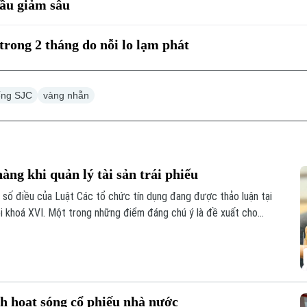
đầu giảm sâu
trong 2 tháng do nỗi lo lạm phát
ếng SJC
vàng nhẫn
ng khi quản lý tài sản trái phiếu
t số điều của Luật Các tổ chức tín dụng đang được thảo luận tại
i khoá XVI. Một trong những điểm đáng chú ý là đề xuất cho
 lý tài sản bảo đảm của trái phiếu doanh nghiệp.
h hoạt sóng cổ phiếu nhà nước