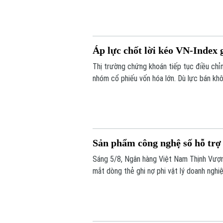
Áp lực chốt lời kéo VN-Index
Thị trường chứng khoán tiếp tục điều chỉnh
nhóm cổ phiếu vốn hóa lớn. Dù lực bán kh
hồi. Kết phiên, VN-Index giảm 11,68 điể
xuống mức 292,64 điểm.
Sản phẩm công nghệ số hỗ trợ 
Sáng 5/8, Ngân hàng Việt Nam Thịnh Vượ
mắt dòng thẻ ghi nợ phi vật lý doanh ng
quản trị chi tiêu hiện đại, linh hoạt và hiệu 