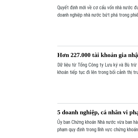
Quyết định mới về cơ cấu vốn nhà nước đ
doanh nghiệp nhà nước bứt phá trong phiê
VN-Index đảo chiều đi lên.
Hơn 227.000 tài khoản gia nhậ
Dữ liệu từ Tổng Công ty Lưu ký và Bù tr
khoán tiếp tục đi lên trong bối cảnh thị 
thị trường có 13,66 triệu tài khoản giao d
5 doanh nghiệp, cá nhân vi ph
Ủy ban Chứng khoán Nhà nước vừa ban hành
phạm quy định trong lĩnh vực chứng khoán.
lên tới hơn 572 triệu đồng.