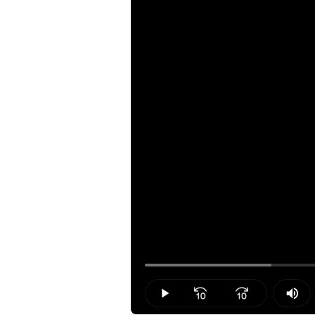
Loaded
:
19.29%
Play
Mut