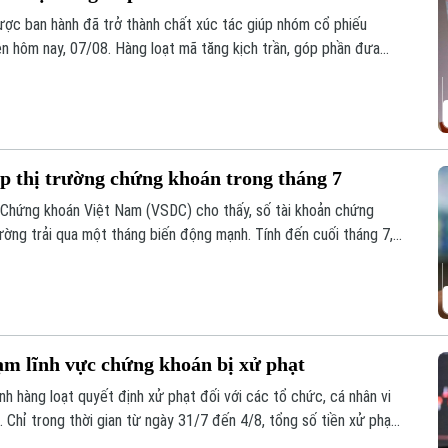
ược ban hành đã trở thành chất xúc tác giúp nhóm cổ phiếu
n hôm nay, 07/08. Hàng loạt mã tăng kịch trần, góp phần đưa
p thị trường chứng khoán trong tháng 7
ừ Chứng khoán Việt Nam (VSDC) cho thấy, số tài khoản chứng
trường trải qua một tháng biến động mạnh. Tính đến cuối tháng 7,
ịch chứng khoán, tăng hơn 227.300 tài khoản so với cuối tháng 6.
ạm lĩnh vực chứng khoán bị xử phạt
 hàng loạt quyết định xử phạt đối với các tổ chức, cá nhân vi
 Chỉ trong thời gian từ ngày 31/7 đến 4/8, tổng số tiền xử phạt