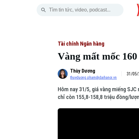
Chủ Nhật
THỜI SỰ
HÀ NỘI
THẾ GIỚI
09 Tháng 08, 2026
Hà Nội
Nhịp sống Hà Nộ
Tin tức
Tài chính Ngân hàng
Vàng mất mốc 160 
Chính trị
Người Hà Nội
Quân s
Thùy Dương
Xã hội
Khoảnh khắc Hà 
Hồ sơ
31/05/
thuyduong.pham@daihanoi.vn
An ninh trật tự
Ẩm thực
Người V
Hôm nay 31/5, giá vàng miếng SJC n
chỉ còn 155,8-158,8 triệu đồng/lượ
Công nghệ
Skip Ad