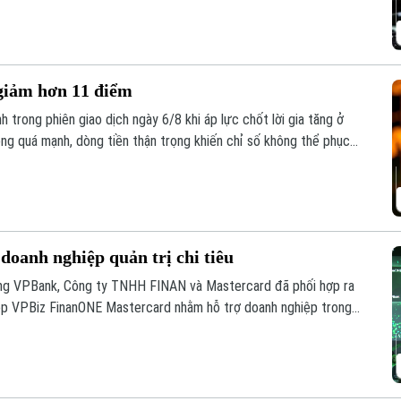
 giảm hơn 11 điểm
 trong phiên giao dịch ngày 6/8 khi áp lực chốt lời gia tăng ở
ông quá mạnh, dòng tiền thận trọng khiến chỉ số không thể phục
m, xuống mức 1.764,78 điểm; HNX-Index cũng giảm 0,95 điểm
doanh nghiệp quản trị chi tiêu
ng VPBank, Công ty TNHH FINAN và Mastercard đã phối hợp ra
hiệp VPBiz FinanONE Mastercard nhằm hỗ trợ doanh nghiệp trong
quả.