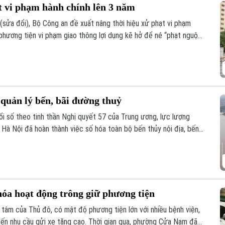
t vi phạm hành chính lên 3 năm
 (sửa đổi), Bộ Công an đề xuất nâng thời hiệu xử phạt vi phạm
phương tiện vi phạm giao thông lợi dụng kẽ hở để né “phạt nguội”
quản lý bến, bãi đường thuỷ
 số theo tinh thần Nghị quyết 57 của Trung ương, lực lượng
Hà Nội đã hoàn thành việc số hóa toàn bộ bến thủy nội địa, bến
ản lý.
a hoạt động trông giữ phương tiện
âm của Thủ đô, có mật độ phương tiện lớn với nhiều bệnh viện,
hiến nhu cầu gửi xe tăng cao. Thời gian qua, phường Cửa Nam đã