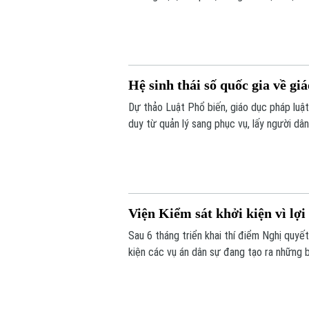
triển khai đồng bộ nhiều giải pháp nhằm q
trật tự đô thị và tạo thuận lợi cho người d
Hệ sinh thái số quốc gia về gi
Dự thảo Luật Phổ biến, giáo dục pháp luậ
duy từ quản lý sang phục vụ, lấy người dâ
hệ sinh thái số quốc gia, tích hợp trí tuệ 
Viện Kiểm sát khởi kiện vì lợi
Sau 6 tháng triển khai thí điểm Nghị quyế
kiện các vụ án dân sự đang tạo ra những 
thực hành quyền công tố, Viện Kiểm sát đã
đồng và đặc biệt là những nhóm người yếu