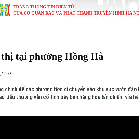
TRANG THÔNG TIN ĐIỆN TỬ
CỦA CƠ QUAN BÁO VÀ PHÁT THANH TRUYỀN HÌNH HÀ NỘ
KINH TẾ
NHÀ ĐẤT
TÀU VÀ XE
GIÁO DỤC
VĂN HÓA
SỨC KHỎ
i
Tin tức
Tin tức
Ô tô
Tin tức
Tin tức
Y tế
 thị tại phường Hồng Hà
ự
Cafe sáng
Đầu tư
Tàu
Tuyển sinh
Làng nghề
Dinh dư
Nội
Tài chính Ngân hàng
Căn hộ
Xe máy
Hướng nghiệp
Di tích
Tư vấn 
, 18:45
iệt 4 phương
Doanh nghiệp
Đất đai
Thị trường
g chính để các phương tiện di chuyển vào khu vực vườn đào 
ều tiểu thương vẫn cố tình bày bán hàng hóa lấn chiếm vỉa h
Kinh nghiệm
Đánh giá