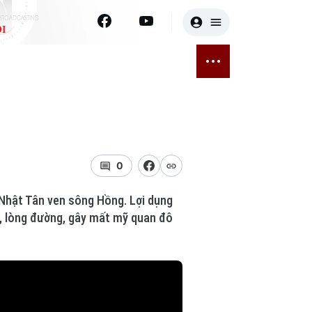
I
E
THỂ THAO
GIẢI TRÍ
ĐÃ PHÁT SÓNG
Bóng đá
Tin tức
ỡng
Quần vợt
Sao
sức khỏe
Golf
Điện ảnh
0
Thời trang
Nhật Tân ven sông Hồng. Lợi dụng
è, lòng đường, gây mất mỹ quan đô
Âm nhạc