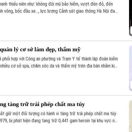
hanh thiếu niên như: không đội mũ bảo hiểm, vượt đèn đỏ, đến
nh võng, bốc đầu xe..., lực lượng Cảnh sát giao thông Hà Nội đang
nghiêm các trường hợp vi phạm.
 quản lý cơ sở làm đẹp, thẩm mỹ
phối hợp với Công an phường và Trạm Y tế thành lập đoàn kiểm
ất nhiều cơ sở spa, chăm sóc da và thẩm mỹ trên địa bàn nhằm kịp
ảo đảm quyền lợi và an toàn cho người dân.
ng tàng trữ trái phép chất ma túy
bắt giữ một đối tượng có hành vi tàng trữ trái phép chất ma túy.
979, bị phát hiện đang tang trữ 0,441 gam heroin tại khu vực ngã