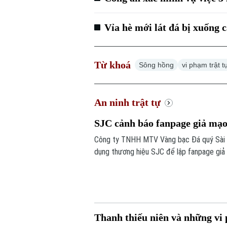
Vỉa hè mới lát đá bị xuống 
Từ khoá
Sông hồng
vi phạm trật t
An ninh trật tự
SJC cảnh báo fanpage giả mạo
Công ty TNHH MTV Vàng bạc Đá quý Sài Gò
dụng thương hiệu SJC để lập fanpage giả 
lừa đảo khách hàng.
Thanh thiếu niên và những vi 