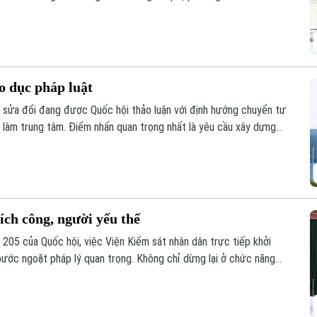
uản lý chặt chẽ các điểm trông giữ phương tiện, góp phần lập lại
ân.
áo dục pháp luật
t sửa đổi đang được Quốc hội thảo luận với định hướng chuyển tư
n làm trung tâm. Điểm nhấn quan trọng nhất là yêu cầu xây dựng
nhân tạo để hỗ trợ cộng đồng tra cứu thông tin liên tục.
 ích công, người yếu thế
t 205 của Quốc hội, việc Viện Kiểm sát nhân dân trực tiếp khởi
bước ngoặt pháp lý quan trọng. Không chỉ dừng lại ở chức năng
 trở thành "lá chắn" trực tiếp bảo vệ lợi ích của Nhà nước, cộng
 thế.