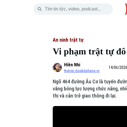
Thứ Năm
THỜI SỰ
HÀ NỘI
THẾ GIỚI
06 Tháng 08, 2026
Hà Nội
Nhịp sống Hà Nộ
Tin tức
An ninh trật tự
Vi phạm trật tự đô
Chính trị
Người Hà Nội
Quân s
Hiền Nhi
Xã hội
Khoảnh khắc Hà 
Hồ sơ
14/06/2026
thuhien.dao@daihanoi.vn
An ninh trật tự
Ẩm thực
Người V
Ngõ 464 đường Âu Cơ là tuyến đườn
vắng bóng lực lượng chức năng, nhi
Công nghệ
thị và cản trở giao thông đi lại.
Skip Ad