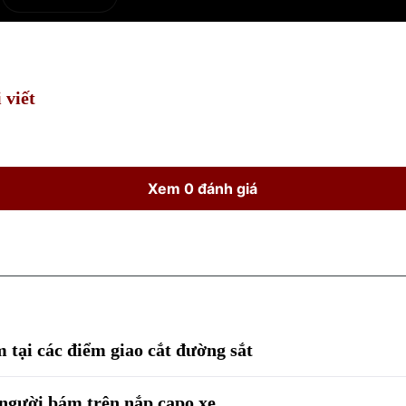
e
Current
Duration
Time
 viết
Xem 0 đánh giá
 tại các điểm giao cắt đường sắt
 người bám trên nắp capo xe