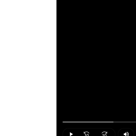
Loaded
:
18.00%