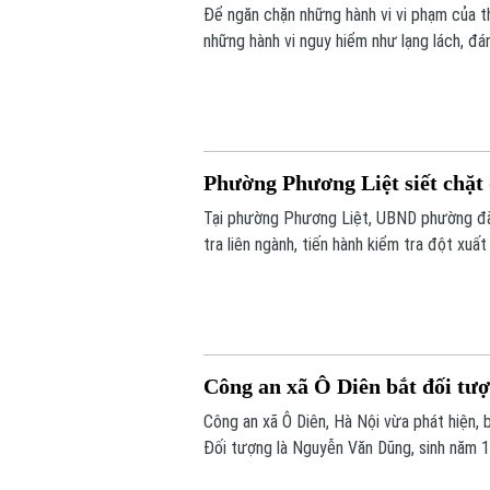
Để ngăn chặn những hành vi vi phạm của t
những hành vi nguy hiểm như lạng lách, đá
tăng cường tuần tra, kiểm soát và xử lý 
Phường Phương Liệt siết chặt
Tại phường Phương Liệt, UBND phường đã 
tra liên ngành, tiến hành kiểm tra đột xu
thời phát hiện, chấn chỉnh các vi phạm, b
Công an xã Ô Diên bắt đối tượ
Công an xã Ô Diên, Hà Nội vừa phát hiện, 
Đối tượng là Nguyễn Văn Dũng, sinh năm 1
ba đường Thượng Hội - Tân Lập.