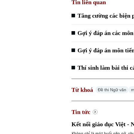
Tin liên quan
Tăng cường các biện 
Gợi ý đáp án các môn 
Gợi ý đáp án môn tiế
Thí sinh làm bài thi 
Từ khoá
Đề thi Ngữ văn
m
Tin tức
Kết nối giáo dục Việt - 
Không chỉ là một buổi gặp gỡ, ch