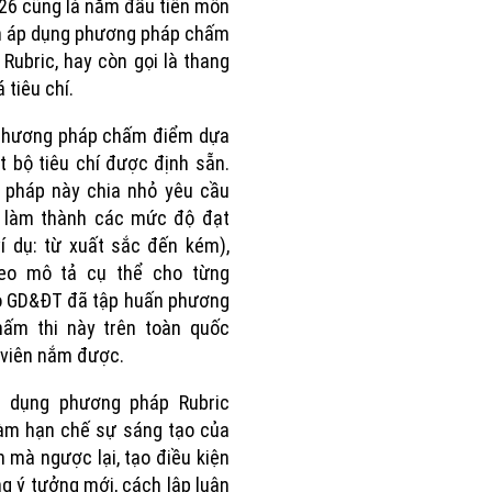
6 cũng là năm đầu tiên môn
n áp dụng phương pháp chấm
 Rubric, hay còn gọi là thang
 tiêu chí.
 phương pháp chấm điểm dựa
t bộ tiêu chí được định sẵn.
 pháp này chia nhỏ yêu cầu
i làm thành các mức độ đạt
í dụ: từ xuất sắc đến kém),
eo mô tả cụ thể cho từng
ộ GD&ĐT đã tập huấn phương
hấm thi này trên toàn quốc
 viên nắm được.
p dụng phương pháp Rubric
àm hạn chế sự sáng tạo của
h mà ngược lại, tạo điều kiện
g ý tưởng mới, cách lập luận