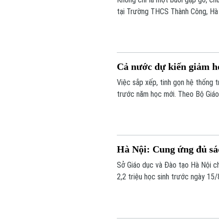
tại Trường THCS Thành Công, Hà N
hóa, giáo dục và cùng vun đắp tì
trường học đường.
Cả nước dự kiến giảm hơ
Việc sắp xếp, tinh gọn hệ thống
trước năm học mới. Theo Bộ Giáo 
nước dự kiến giảm hơn 17.000 đầ
tập của học sinh, đặc biệt ở vùng
Hà Nội: Cung ứng đủ sác
Sở Giáo dục và Đào tạo Hà Nội ch
2,2 triệu học sinh trước ngày 15
mới 2026-2027.