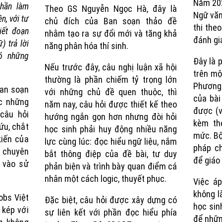
Năm 202
hần làm
Theo GS Nguyễn Ngọc Hà, đây là
Ngữ vă
ên, với tư
chủ đích của Ban soạn thảo đề
thi theo
iết đoạn
nhằm tạo ra sự đổi mới và tăng khả
đánh giá
) trả lời
năng phân hóa thí sinh.
ó những
Đây là
Nếu trước đây, câu nghị luận xã hội
trên mộ
thường là phần chiếm tỷ trọng lớn
Phương
an soạn
với những chủ đề quen thuộc, thì
của bà
ớc những
năm nay, câu hỏi được thiết kế theo
được (v
 câu hỏi
hướng ngắn gọn hơn nhưng đòi hỏi
kèm th
ứu, chắt
học sinh phải huy động nhiều năng
mức. B
kiến của
lực cùng lúc: đọc hiểu ngữ liệu, nắm
pháp c
à chuyên
bắt thông điệp của đề bài, tư duy
để giáo
 vào sử
phản biện và trình bày quan điểm cá
nhân một cách logic, thuyết phục.
Việc á
không l
obs Việt
Đặc biệt, câu hỏi được xây dựng có
học sin
 kép với
sự liên kết với phần đọc hiểu phía
để nhữn