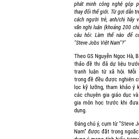
phát minh công nghệ góp p
thay đổi thế giới. Từ gợi dẫn tr
cách người trẻ, anh/chị hãy v
văn nghị luận (khoảng 200 chữ
câu hỏi: Làm thế nào để c
"Steve Jobs Việt Nam"?"
Theo GS Nguyễn Ngọc Hà, B
thảo đề thi đã dự liệu trư
tranh luận từ xã hội. Mỗi
trong đề đều được nghiên c
lọc kỹ lưỡng, tham khảo ý 
các chuyên gia giáo dục v
gia môn học trước khi đưa
dụng.
Đáng chú ý, cụm từ "Steve J
Nam" được đặt trong ngoặc