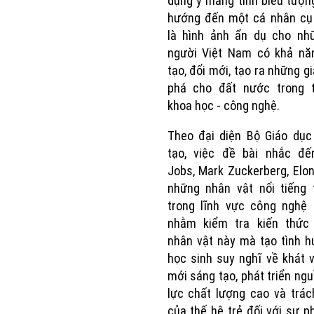
dụng ý mang tính biểu tượn
hướng đến một cá nhân cụ
là hình ảnh ẩn dụ cho nh
người Việt Nam có khả nă
tạo, đổi mới, tạo ra những gi
phá cho đất nước trong t
khoa học - công nghệ.
Theo đại diện Bộ Giáo dục
tạo, việc đề bài nhắc đế
Jobs, Mark Zuckerberg, Elo
những nhân vật nổi tiếng 
trong lĩnh vực công nghệ 
nhằm kiểm tra kiến thức
nhân vật này mà tạo tình 
học sinh suy nghĩ về khát 
mới sáng tạo, phát triển ng
lực chất lượng cao và trá
của thế hệ trẻ đối với sự ph