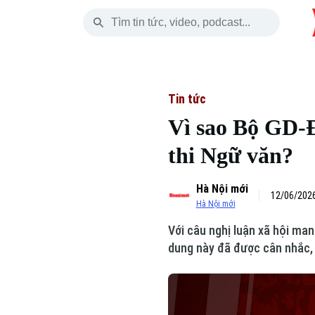
Thứ Năm
THỜI SỰ
HÀ NỘI
THẾ GIỚI
06 Tháng 08, 2026
Hà Nội
Nhịp sống Hà Nộ
Tin tức
Tin tức
Vì sao Bộ GD-Đ
Chính trị
Người Hà Nội
Quân s
thi Ngữ văn?
Xã hội
Khoảnh khắc Hà 
Hồ sơ
Hà Nội mới
An ninh trật tự
Ẩm thực
12/06/2026
Người V
Hà Nội mới
Với câu nghị luận xã hội man
Công nghệ
dung này đã được cân nhắc, 