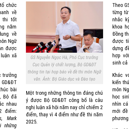
tổ chức
Theo GS
hanh về
từng từ
thi tốt
nhắc k
ông năm
khoa họ
dung về
Đồng th
 môn Ngữ
được tí
ận được
dựng đ
luận xã
hợp vớ
GS Nguyễn Ngọc Hà, Phó Cục trưởng
sinh cả
Cục Quản lý chất lượng, Bộ GD&ĐT
thông tin tại họp báo về đề thi môn Ngữ
c trưởng
Khác v
văn. Ảnh: Bộ Giáo dục và Đào tạo
ộ GD&ĐT
kiến th
thúc bài
môn Ng
Một trong những thông tin đáng chú
, Bộ đã
học sin
ý được Bộ GD&ĐT công bố là câu
ác nhau
nhìn cá
nghị luận xã hội năm nay chỉ chiếm 2
2 điểm:
mới đề 
điểm, thay vì 4 điểm như đề thi năm
s, Mark
phương 
2025.
ới những