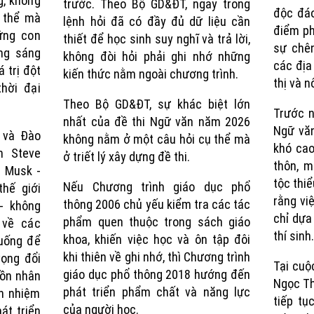
g, không
trước. Theo Bộ GD&ĐT, ngay trong
độc đá
 thể mà
lệnh hỏi đã có đầy đủ dữ liệu cần
điểm ph
ững con
thiết để học sinh suy nghĩ và trả lời,
sự chên
ng sáng
không đòi hỏi phải ghi nhớ những
các địa
á trị đột
kiến thức nằm ngoài chương trình.
thị và n
hời đại
Theo Bộ GD&ĐT, sự khác biệt lớn
Trước n
nhất của đề thi Ngữ văn năm 2026
Ngữ vă
 và Đào
không nằm ở một câu hỏi cụ thể mà
khó cao
n Steve
ở triết lý xây dựng đề thi.
thôn, m
n Musk -
tộc thi
Nếu Chương trình giáo dục phổ
thế giới
rằng vi
thông 2006 chủ yếu kiểm tra các tác
- không
chỉ dựa
phẩm quen thuộc trong sách giáo
 về các
thí sinh.
khoa, khiến việc học và ôn tập đôi
huống để
khi thiên về ghi nhớ, thì Chương trình
vọng đổi
Tại cuộ
giáo dục phổ thông 2018 hướng đến
uồn nhân
Ngọc Th
phát triển phẩm chất và năng lực
ch nhiệm
tiếp tụ
của người học.
át triển