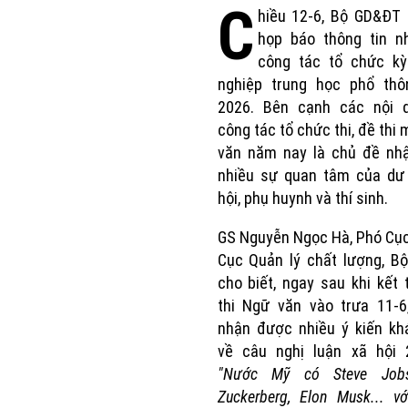
C
hiều 12-6, Bộ GD&ĐT 
họp báo thông tin n
công tác tổ chức kỳ 
nghiệp trung học phổ th
2026. Bên cạnh các nội 
công tác tổ chức thi, đề thi
văn năm nay là chủ đề nh
nhiều sự quan tâm của dư 
hội, phụ huynh và thí sinh.
GS Nguyễn Ngọc Hà, Phó Cụ
Cục Quản lý chất lượng, B
cho biết, ngay sau khi kết 
thi Ngữ văn vào trưa 11-6
nhận được nhiều ý kiến kh
về câu nghị luận xã hội 
"Nước Mỹ có Steve Job
Zuckerberg, Elon Musk... v