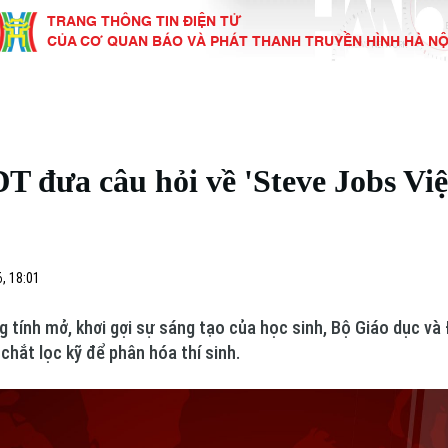
TRANG THÔNG TIN ĐIỆN TỬ
CỦA CƠ QUAN BÁO VÀ PHÁT THANH TRUYỀN HÌNH HÀ NỘ
KINH TẾ
NHÀ ĐẤT
TÀU VÀ XE
GIÁO DỤC
VĂN HÓA
SỨC KHỎ
i
Tin tức
Tin tức
Ô tô
Tin tức
Tin tức
Y tế
T đưa câu hỏi về 'Steve Jobs Vi
ự
Cafe sáng
Đầu tư
Tàu
Tuyển sinh
Làng nghề
Dinh dư
Nội
Tài chính Ngân hàng
Căn hộ
Xe máy
Hướng nghiệp
Di tích
Tư vấn 
, 18:01
iệt 4 phương
Doanh nghiệp
Đất đai
Thị trường
g tính mở, khơi gợi sự sáng tạo của học sinh, Bộ Giáo dục và 
Kinh nghiệm
Đánh giá
chắt lọc kỹ để phân hóa thí sinh.