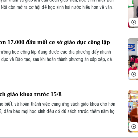
ội còn mở ra cơ hội để học sinh hai nước hiểu hơn về văn
nh hữu nghị từ những trải nghiệm thực tế ngay trong môi
n 17.000 đầu mối cơ sở giáo dục công lập
 trường học công lập đang được các địa phương đẩy nhanh
dục và Đào tạo, sau khi hoàn thành phương án sắp xếp, cả
u mối cơ sở giáo dục công lập, song vẫn bảo đảm quyền học
 khó khăn.
h giáo khoa trước 15/8
o biết, sẽ hoàn thành việc cung ứng sách giáo khoa cho hơn
/8, đảm bảo mọi học sinh đều có đủ sách trước thềm năm học