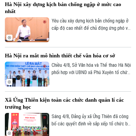
Hà Nội xây dựng kịch bản chống ngập ở mức cao
giảm áp lực giao thông trên các trục
nhất
đường phía Tây Thủ đô, tăng cường kết
nối giữa khu vực nội đô với các đô thị vệ
Yêu cầu xây dựng kịch bản chống ngập ở
tinh và thúc đẩy phát triển hệ thống giao
cấp độ cao nhất để chủ động ứng phó với
thông công cộng bền vững.
mọi tình huống thời tiết cực đoan, đây là
chỉ đạo của Ủy viên T.Ư Đảng, Phó Bí thư
Thành ủy, Chủ tịch UBND TP Hà Nội Vũ
Hà Nội ra mắt mô hình thiết chế văn hóa cơ sở
Đại Thắng tại cuộc họp nghe báo cáo về
công tác bảo đảm thoát nước chống úng
Chiều 4/8, Sở Văn hóa và Thể thao Hà Nội
ngập trên địa bàn TP, tiến độ hoàn thành
phối hợp với UBND xã Phú Xuyên tổ chức
các dự án đầu tư công khẩn cấp lĩnh vực
Lễ ra mắt mô hình tổ chức hoạt động tại
thoát nước diễn ra sáng 4/8.
Nhà văn hóa - Khu thể thao thôn Vạn
Điểm. Tới dự có Phó Chủ tịch UBND thành
Xã Ứng Thiên kiện toàn các chức danh quản lí các
phố Hà Nội Vũ Thu Hà.
trường học
Sáng 4/8, Đảng ủy xã Ứng Thiên đã công
bố các quyết định về sắp xếp tổ chức bộ
máy, công tác cán bộ và cấp ủy chi bộ đối