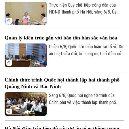
thuộc.
Thực hiện Quy chế tiếp công dân của
HĐND thành phố Hà Nội, sáng 6/8, Ủy
viên Thường trực, Trưởng Ban Đô thị
HĐND thành phố Trần Hợp Dũng đã tiếp
công dân định kỳ.
Quản lý kiến trúc gắn với bảo tồn bản sắc văn hóa
Chiều 6/8, Quốc hội thảo luận tại tổ về Dự
án Luật sửa đổi, bổ sung một số điều của
Luật Kiến trúc. Nhiều đại biểu đồng tình,
dự thảo Luật đã tập trung đổi mới công
tác quản lý hành nghề kiến trúc theo
Chính thức trình Quốc hội thành lập hai thành phố
hướng cắt giảm thủ tục hành chính,
Quảng Ninh và Bắc Ninh
chuyển mạnh từ tiền kiểm sang hậu kiểm
và đẩy mạnh chuyển đổi số.
Sáng 6/8, Quốc hội nghe tờ trình của
Chính phủ về việc thành lập thành phố
Quảng Ninh và thành phố Bắc Ninh.
Hà Nội đảm bảo tiến độ các dự án giao thông trọng