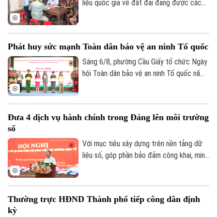
liệu quốc gia về đất đai đang được các
địa phương trên địa bàn Hà Nội khẩn
trương triển khai. Nhiều xã, phường đã
chủ động đổi mới cách làm để vừa bảo
Phát huy sức mạnh Toàn dân bảo vệ an ninh Tổ quốc
đảm tiến độ, vừa nâng cao chất lượng dữ
liệu. Tại phường Lĩnh Nam, nhiều giải pháp
Sáng 6/8, phường Cầu Giấy tổ chức Ngày
sáng tạo đang phát huy hiệu quả rõ nét.
hội Toàn dân bảo vệ an ninh Tổ quốc năm
2026 với sự tham dự của lãnh đạo thành
phố, lãnh đạo phường, lực lượng Công an,
đại diện các cơ quan, đơn vị, doanh
Đưa 4 dịch vụ hành chính trong Đảng lên môi trường
nghiệp và đông đảo nhân dân trên địa
số
bàn.
Với mục tiêu xây dựng trên nền tảng dữ
liệu số, góp phần bảo đảm công khai, minh
bạch và nâng cao hiệu quả điều hành, sáng
6/8, Đảng ủy UBND thành phố Hà Nội tổ
chức hội nghị tập huấn sử dụng 4 thủ tục
Thường trực HĐND Thành phố tiếp công dân định
hành chính của Đảng lên môi trường điện
kỳ
tử cho các tổ chức cơ sở Đảng trực