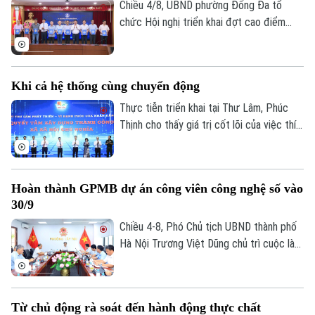
người yếu thế, người khuyết tật và các
Chiều 4/8, UBND phường Đống Đa tổ
nhóm dễ bị tổn thương.
chức Hội nghị triển khai đợt cao điểm
100 ngày thực hiện các nhiệm vụ trọng
tâm về chuyển đổi số trên địa bàn.
Khi cả hệ thống cùng chuyển động
Thực tiễn triển khai tại Thư Lâm, Phúc
Thịnh cho thấy giá trị cốt lõi của việc thí
điểm nằm ở khả năng kiểm chứng cách
làm mới, nhận diện các điểm nghẽn và tạo
động lực thúc đẩy toàn hệ thống cùng
Hoàn thành GPMB dự án công viên công nghệ số vào
chuyển động. Trong đó, bộ tiêu chí chỉ
30/9
đóng vai trò khung định hướng, còn hiệu
quả thực sự phải được đo đếm bằng chất
Chiều 4-8, Phó Chủ tịch UBND thành phố
Bản quyền thuộc về Cơ quan Báo và Phát thanh Truyền hình Hà Nội Giấy
lượng dịch vụ công, môi trường sống, sự
Hà Nội Trương Việt Dũng chủ trì cuộc làm
phép số: Số 63/GP-TTDT, cấp ngày 10/05/2023
hài lòng và hạnh phúc của Nhân dân.
việc, nghe báo cáo về công tác giải
TRANG THÔNG TIN ĐIỆN TỬ
phóng mặt bằng thực hiện Dự án đầu tư
xây dựng Khu công viên công nghệ số và
CỦA CƠ QUAN BÁO VÀ PHÁT THANH TRUYỀN HÌNH HÀ NỘI
Từ chủ động rà soát đến hành động thực chất
hỗn hợp tại phường Phú Diễn và phường