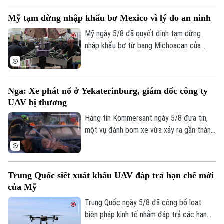
liền. Động thái này diễn ra sau khi làn sóng
Mỹ tạm dừng nhập khẩu bơ Mexico vì lý do an ninh
72.000 người di cư đổ bộ trong một tuần
qua đã khiến các trung tâm tiếp nhận tại
Mỹ ngày 5/8 đã quyết định tạm dừng
đây rơi vào trạng thái quá tải nghiêm
nhập khẩu bơ từ bang Michoacan của
trọng.
Mexico sau khi các nhân viên kiểm tra của
Bộ Nông nghiệp Mỹ (USDA) tại địa
phương này phải ngừng làm việc do các
Nga: Xe phát nổ ở Yekaterinburg, giám đốc công ty
nguy cơ mất an ninh.
UAV bị thương
Hãng tin Kommersant ngày 5/8 đưa tin,
một vụ đánh bom xe vừa xảy ra gần thành
phố Yekaterinburg, Nga, khiến một giám
đốc nhà máy sản xuất máy bay không
người lái (UAV) bị thương nặng trong khi
Trung Quốc siết xuất khẩu UAV đáp trả hạn chế mới
tài xế thiệt mạng. Đây là vụ tấn công thứ
của Mỹ
hai nhằm vào các nhà sản xuất UAV của
Nga chỉ trong vòng một tuần qua.
Trung Quốc ngày 5/8 đã công bố loạt
biện pháp kinh tế nhằm đáp trả các hạn