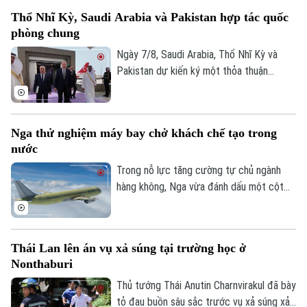
thu giữ 18 tàu cao tốc.
Thổ Nhĩ Kỳ, Saudi Arabia và Pakistan hợp tác quốc
phòng chung
Ngày 7/8, Saudi Arabia, Thổ Nhĩ Kỳ và
Pakistan dự kiến ký một thỏa thuận
phòng thủ chung tại thành phố Jeddah
của Saudi Arabia, nhằm tăng cường quan
hệ an ninh giữa ba nước.
Nga thử nghiệm máy bay chở khách chế tạo trong
nước
Trong nỗ lực tăng cường tự chủ ngành
hàng không, Nga vừa đánh dấu một cột
mốc mới khi chiếc máy bay chở khách
MS-21, được chế tạo hoàn toàn trong
nước, thực hiện thành công chuyến bay
Thái Lan lên án vụ xả súng tại trường học ở
đầu tiên.
Chuyên mục
Nonthaburi
Thủ tướng Thái Anutin Charnvirakul đã bày
Thời sự
tỏ đau buồn sâu sắc trước vụ xả súng xảy