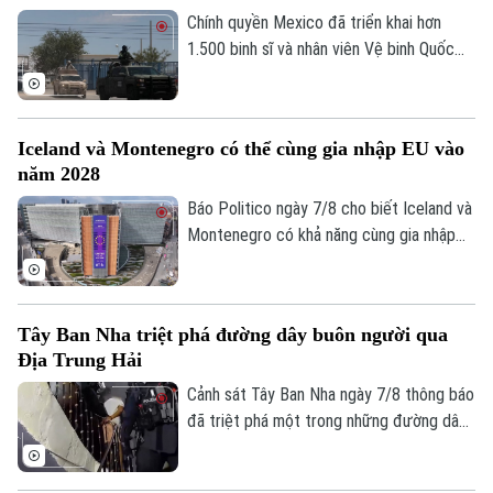
Chính quyền Mexico đã triển khai hơn
1.500 binh sĩ và nhân viên Vệ binh Quốc
gia tới bang Michoacan – khu vực sản
xuất bơ trọng điểm ở miền Tây nước này,
nhằm ngăn chặn tình trạng tống tiền và
Iceland và Montenegro có thể cùng gia nhập EU vào
bạo lực của các băng nhóm tội phạm ảnh
năm 2028
hưởng tới hoạt động xuất khẩu quả bơ
sang Mỹ.
Báo Politico ngày 7/8 cho biết Iceland và
Montenegro có khả năng cùng gia nhập
Liên minh châu Âu (EU) vào năm 2028.
Kịch bản này sẽ phụ thuộc vào kết quả
cuộc trưng cầu dân ý tại Iceland về việc
Tây Ban Nha triệt phá đường dây buôn người qua
nối lại đàm phán gia nhập EU vào cuối
Địa Trung Hải
tháng này.
Cảnh sát Tây Ban Nha ngày 7/8 thông báo
đã triệt phá một trong những đường dây
buôn người lớn nhất hoạt động trên tuyến
Địa Trung Hải, bắt giữ 78 đối tượng và