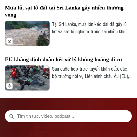
thảo luận cụ thể chưa được đề cập.
Mưa lũ, sạt lở đất tại Sri Lanka gây nhiều thương
vong
Tại Sri Lanka, mưa lớn kéo dài đã gây lũ
lụt và sạt lở nghiêm trọng tại nhiều khu
vực, khiến ít nhất 5 người thiệt mạng, 3
người bị thương, 2 người mất tích và gần
2.000 người phải sơ tán.
EU khẳng định đoàn kết xử lý khủng hoảng di cư
Sau cuộc họp trực tuyến khẩn cấp, các
bộ trưởng nội vụ Liên minh châu Âu (EU),
ngày 4/8, khẳng định đoàn kết mạnh mẽ
với Tây Ban Nha trước việc làn sóng
người di cư ồ ạt tràn vào vùng lãnh thổ
Ceuta của nước này.