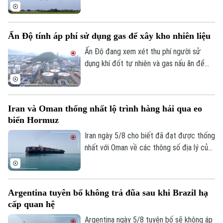
chế mới của Mỹ, trong đó có việc siết
xuất khẩu thiết bị bay không người lái
(UAV) và đưa 6 thực thể của Mỹ vào danh
Ấn Độ tính áp phí sử dụng gas để xây kho nhiên liệu
sách trả đũa.
Ấn Độ đang xem xét thu phí người sử
dụng khí đốt tự nhiên và gas nấu ăn để
huy động nguồn vốn cho kế hoạch xây
dựng kho dự trữ nhiên liệu chiến lược trị
giá 42 tỷ USD.
Iran và Oman thống nhất lộ trình hàng hải qua eo
biển Hormuz
Iran ngày 5/8 cho biết đã đạt được thống
nhất với Oman về các thông số địa lý của
tuyến hàng hải mới qua eo biển Hormuz -
một trong những tuyến vận tải năng lượng
quan trọng nhất thế giới.
Argentina tuyên bố không trả đũa sau khi Brazil hạ
cấp quan hệ
Argentina ngày 5/8 tuyên bố sẽ không áp