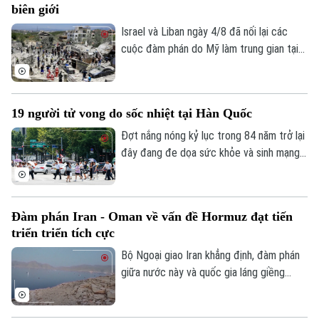
biên giới
Phó Giám đốc: Nguyễn Kim Khiêm, Nguyễn Minh Đức, Nguyễn Thành Lợi
Israel và Liban ngày 4/8 đã nối lại các
cuộc đàm phán do Mỹ làm trung gian tại
thủ đô Rome (Italy), nhằm thúc đẩy các
thỏa thuận an ninh dọc khu vực biên giới
và triển khai khuôn khổ thỏa thuận đạt
19 người tử vong do sốc nhiệt tại Hàn Quốc
được tại Washington vào cuối tháng 6.
Đợt nắng nóng kỷ lục trong 84 năm trở lại
đây đang đe dọa sức khỏe và sinh mạng
của nhiều người Hàn Quốc, với số ca tử
vong đã lên tới 19 người, phần lớn là
người cao tuổi.
Đàm phán Iran - Oman về vấn đề Hormuz đạt tiến
triển triển tích cực
Bộ Ngoại giao Iran khẳng định, đàm phán
giữa nước này và quốc gia láng giềng
Oman về vấn đề eo biển Hormuz, đang
tiến triển tích cực. Tuy nhiên, các kết quả