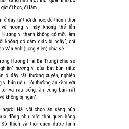
buổi sáng như một thói quen khó bỏ
 giờ đi học, đi làm.
ăn ở đây từ thời đi học, đã thành thói
 và hương vị này không thể lẫn
 Hương vị thanh không có mỡ, làm
ôi không có cảm giác bị ngấy", chị
n Vân Anh (Long Biên) chia sẻ.
ương Hương (Hai Bà Trưng) chia sẻ
ghiện" hương vị của bát bún riêu:
ăn ở đây rất thường xuyên, nghiện
 vị bún riêu. Tôi thường ăn kèm với
tôi và rau sống, ăn cùng bún rất
và không bị ngán".
u người Hà Nội chọn ăn sáng bún
 cua đồng như một thói quen hàng
 Sở thích và thói quen được hình