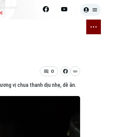
I
E
THỂ THAO
GIẢI TRÍ
ĐÃ PHÁT SÓNG
Bóng đá
Tin tức
ỡng
Quần vợt
Sao
sức khỏe
Golf
Điện ảnh
0
ương vị chua thanh dịu nhẹ, dễ ăn.
Thời trang
Âm nhạc