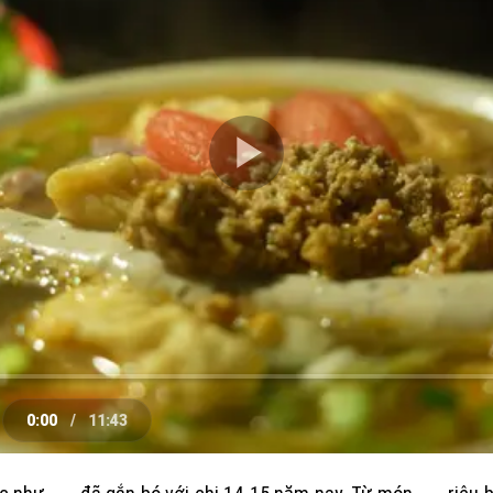
Play
Video
0:00
/
11:43
e
Current
Duration