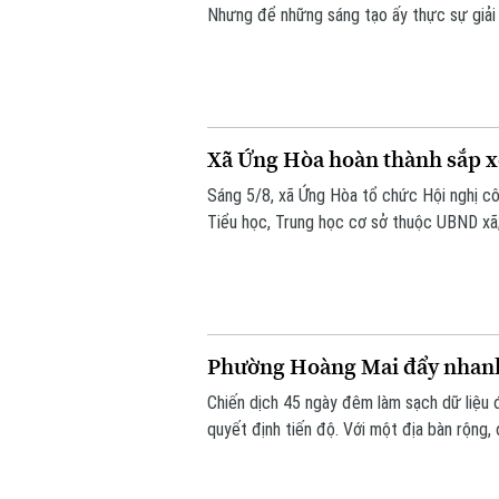
Nhưng để những sáng tạo ấy thực sự giải qu
cho xã hội, cần một hành trình dài hơn. H
nghiệp.
Xã Ứng Hòa hoàn thành sắp x
Sáng 5/8, xã Ứng Hòa tổ chức Hội nghị cô
Tiểu học, Trung học cơ sở thuộc UBND xã
đối với các cơ sở giáo dục công lập trên 
Phường Hoàng Mai đẩy nhanh 
Chiến dịch 45 ngày đêm làm sạch dữ liệu 
quyết định tiến độ. Với một địa bàn rộng,
kế hoạch mà phường Hoàng Mai đề ra là đế
đứng trước những thách thức không nhỏ.