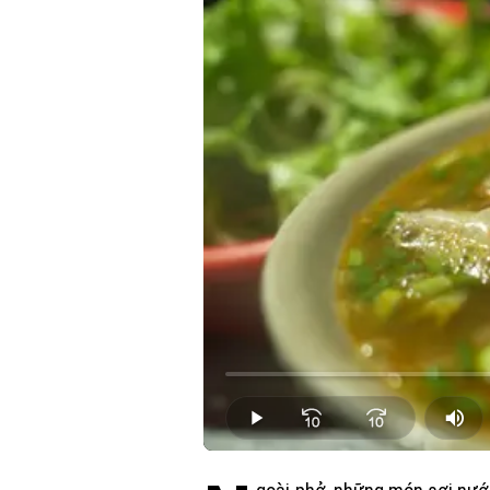
Loaded
:
0.00%
Play
Mut