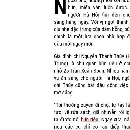
N
goài phở, những món sợi nư
bún, miến vẫn luôn được 
người Hà Nội tìm đến ch
sáng hàng ngày. Với vị ngọt thanh
dịu nhẹ đặc trưng của dấm bỗng, bú
chính là một lựa chọn phù hợp đ
đầu một ngày mới.
Gia đình chị Nguyễn Thanh Thủy (
Trưng) là chủ quán bún riêu ở co
nhỏ 25 Trần Xuân Soạn. Nhiều năm
vụ ăn sáng cho người Hà Nội, ngà
chị Thủy cũng bắt đâu công việc 
mờ sáng.
"Tôi thường xuyên đi chợ, tự tay l
tươi về rửa sạch, giã nhuyễn rồi l
ra được nồi
bún riêu
. Ngày xưa, n
riêu các cụ chỉ có rau diếp thái