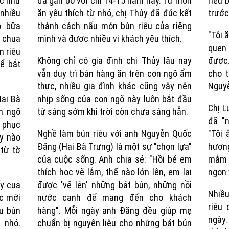
ớc như
đã gắn bó với chị 14-15 năm nay. Từ món
riêu 
Time
nhiều
ăn yêu thích từ nhỏ, chị Thủy đã đúc kết
trước
o bữa
thành cách nấu món bún riêu của riêng
"Tôi 
, chua
mình và được nhiều vị khách yêu thích.
quen
n riêu
Không chỉ có gia đình chị Thủy lâu nay
được.
ể bắt
vẫn duy trì bán hàng ăn trên con ngõ ẩm
cho t
thực, nhiều gia đình khác cũng vậy nên
Nguyễ
Hai Bà
nhịp sống của con ngõ này luôn bắt đầu
Chị L
n ngõ
từ sáng sớm khi trời còn chưa sáng hẳn.
đã "n
 phục
Nghề làm bún riêu với anh Nguyễn Quốc
"Tôi 
y nào
Đăng (Hai Bà Trưng) là một sự "chọn lựa"
hương
từ tờ
của cuộc sống. Anh chia sẻ: "Hồi bé em
mắm 
thích học vẽ lắm, thế nào lớn lên, em lại
ngon 
ấy cua
được 'vẽ lên' những bát bún, những nồi
Nhiề
ọc mới
nước canh để mang đến cho khách
riêu
ấu bún
hàng". Mỗi ngày anh Đăng đều giúp mẹ
ngày.
 nhỏ.
chuẩn bị nguyên liệu cho những bát bún