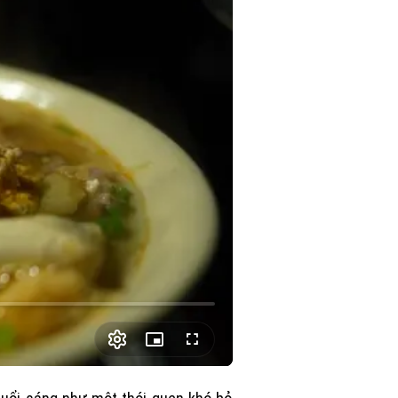
Picture-
Fullscreen
in-
Picture