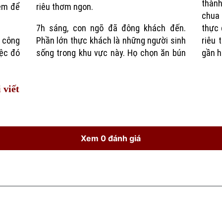
thành
èm để
riêu thơm ngon.
chua
7h sáng, con ngõ đã đông khách đến.
thực 
 công
Phần lớn thực khách là những người sinh
riêu 
iệc đó
sống trong khu vực này. Họ chọn ăn bún
gần h
 viết
Xem 0 đánh giá