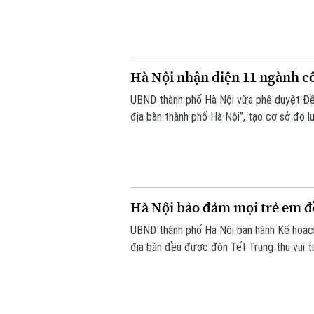
tiếp tại trụ sở Khu liên cơ quan thành ph
trực thuộc.
Hà Nội nhận diện 11 ngành c
UBND thành phố Hà Nội vừa phê duyệt Đề 
địa bàn thành phố Hà Nội”, tạo cơ sở đo 
văn hóa đối với tăng trưởng kinh tế, phục 
Hà Nội bảo đảm mọi trẻ em đ
UBND thành phố Hà Nội ban hành Kế hoạch
địa bàn đều được đón Tết Trung thu vui t
tặng quà đầy đủ, kịp thời.