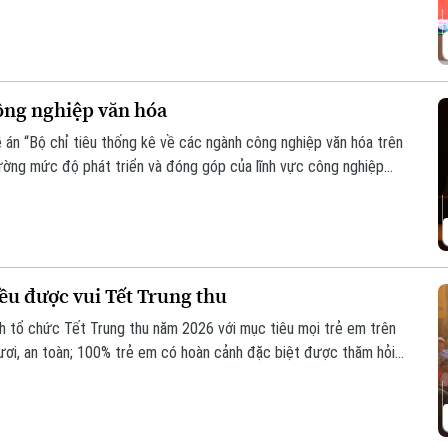
ố và kết nối trực tuyến đến điểm cầu của các tổ chức cơ sở Đảng
ông nghiệp văn hóa
án “Bộ chỉ tiêu thống kê về các ngành công nghiệp văn hóa trên
lường mức độ phát triển và đóng góp của lĩnh vực công nghiệp
vụ công tác quản lý và hoạch định chính sách.
ều được vui Tết Trung thu
 tổ chức Tết Trung thu năm 2026 với mục tiêu mọi trẻ em trên
ươi, an toàn; 100% trẻ em có hoàn cảnh đặc biệt được thăm hỏi,