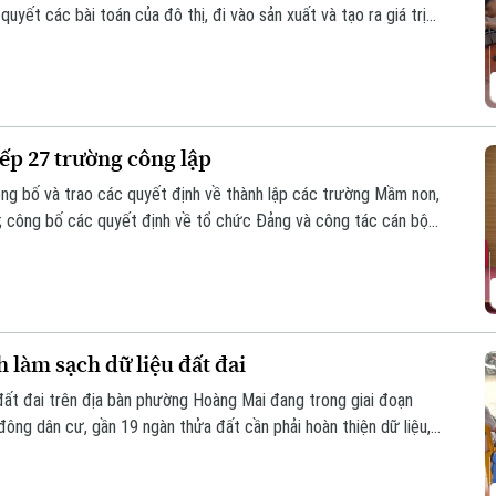
yết các bài toán của đô thị, đi vào sản xuất và tạo ra giá trị
ành trình ấy cần sự kết nối giữa Nhà nước – Nhà trường – Doanh
ếp 27 trường công lập
ng bố và trao các quyết định về thành lập các trường Mầm non,
; công bố các quyết định về tổ chức Đảng và công tác cán bộ
địa bàn xã sau sắp xếp.
làm sạch dữ liệu đất đai
đất đai trên địa bàn phường Hoàng Mai đang trong giai đoạn
 đông dân cư, gần 19 ngàn thửa đất cần phải hoàn thiện dữ liệu,
n 10/8 phải hoàn thành thu thập dữ liệu tại 41 tổ dân phố đang