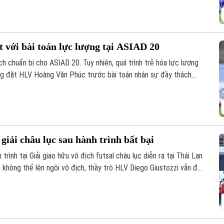
 với bài toán lực lượng tại ASIAD 20
h chuẩn bị cho ASIAD 20. Tuy nhiên, quá trình trẻ hóa lực lượng
ang đặt HLV Hoàng Văn Phúc trước bài toán nhân sự đầy thách
 châu lục.
giải châu lục sau hành trình bất bại
trình tại Giải giao hữu vô địch futsal châu lục diễn ra tại Thái Lan
ù không thể lên ngôi vô địch, thầy trò HLV Diego Giustozzi vẫn để
t bại và có những màn trình diễn ấn tượng trước các đối thủ hàng