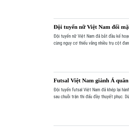
Đội tuyển nữ Việt Nam đối mặt
Đội tuyển nữ Việt Nam đã bắt đầu kế hoạc
cùng nguy cơ thiếu vắng nhiều trụ cột đ
thức trên hành trình hướng tới đấu trường
Futsal Việt Nam giành Á quân 
Đội tuyển futsal Việt Nam đã khép lại hành 
sau chuỗi trận thi đấu đầy thuyết phục. D
lại nhiều dấu ấn khi duy trì thành tích bấ
đầu.