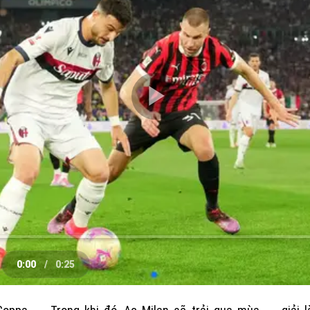
Play
Video
0:00
/
0:25
e
Current
Duration