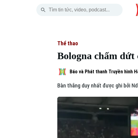
Thứ Bảy
THỜI SỰ
HÀ NỘI
THẾ GIỚI
08 Tháng 08, 2026
Hà Nội
Nhịp sống Hà Nộ
Tin tức
Thể thao
Bologna chấm dứt 
Chính trị
Người Hà Nội
Quân s
Xã hội
Khoảnh khắc Hà 
Hồ sơ
Báo và Phát thanh Truyền hình H
Bàn thắng duy nhất được ghi bởi Ndo
An ninh trật tự
Ẩm thực
Người V
Skip Ad
Công nghệ