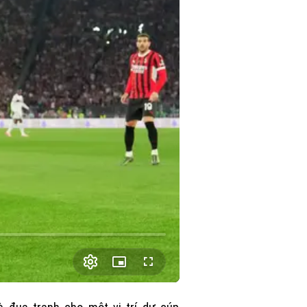
Picture-
Fullscreen
in-
Picture