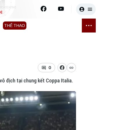
I
E
THỂ THAO
GIẢI TRÍ
ĐÃ PHÁT SÓNG
Bóng đá
Tin tức
ỡng
Quần vợt
Sao
sức khỏe
Golf
Điện ảnh
0
ô địch tại chung kết Coppa Italia.
Thời trang
Âm nhạc