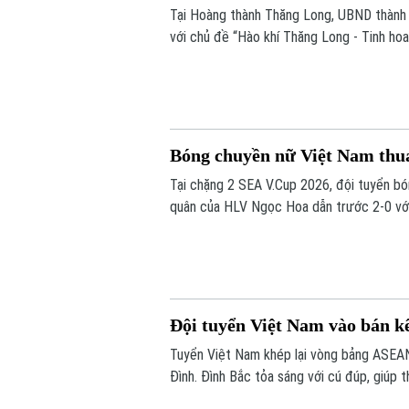
Tại Hoàng thành Thăng Long, UBND thành 
với chủ đề “Hào khí Thăng Long - Tinh hoa
Bóng chuyền nữ Việt Nam thu
Tại chặng 2 SEA V.Cup 2026, đội tuyển b
quân của HLV Ngọc Hoa dẫn trước 2-0 với 
những set tiếp theo.
Đội tuyển Việt Nam vào bán k
Tuyển Việt Nam khép lại vòng bảng ASEA
Đình. Đình Bắc tỏa sáng với cú đúp, giúp 
trước vòng bán kết.