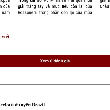
Coppa
Trong khi đó, Ac Milan sẽ trải qua mùa
giải là đua tranh cho một vị trí dự cúp
Time
n của
giải trắng tay và mục tiêu còn lại của
Châu 
1 năm
Rossonerri trong phần còn lại của mùa
 viết
Xem 0 đánh giá
elotti ở tuyển Brazil