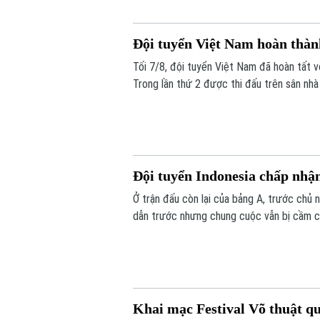
Đội tuyển Việt Nam hoàn thà
Tối 7/8, đội tuyển Việt Nam đã hoàn tất
Trong lần thứ 2 được thi đấu trên sân nhà
niềm vui trọn vẹn ở Mỹ Đình.
Đội tuyển Indonesia chấp nhậ
Ở trận đấu còn lại của bảng A, trước chủ n
dẫn trước nhưng chung cuộc vẫn bị cầm c
bán kết.
Khai mạc Festival Võ thuật q