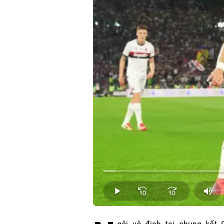
Loaded
:
2.67%
Play
Mut