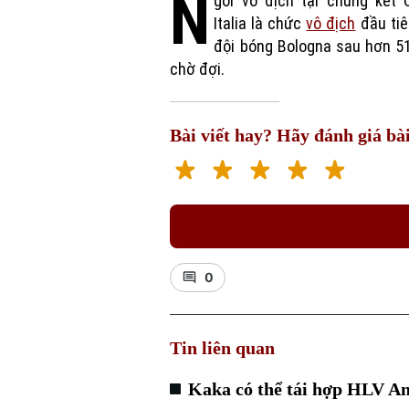
N
gôi vô địch tại chung kết 
Italia là chức
vô địch
đầu tiê
đội bóng Bologna sau hơn 5
chờ đợi.
Bài viết hay? Hãy đánh giá bài
0
Tin liên quan
Kaka có thể tái hợp HLV Anc