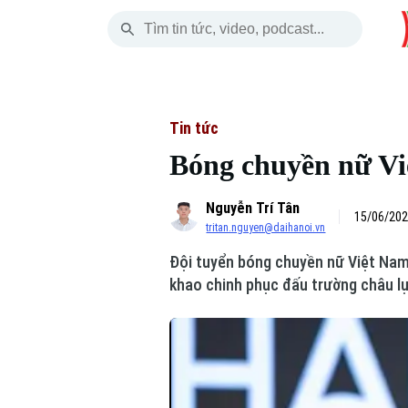
Thứ Năm
THỜI SỰ
HÀ NỘI
THẾ GIỚI
06 Tháng 08, 2026
Hà Nội
Nhịp sống Hà Nộ
Tin tức
Tin tức
Bóng chuyền nữ Vi
Chính trị
Người Hà Nội
Quân s
Nguyễn Trí Tân
Xã hội
Khoảnh khắc Hà 
Hồ sơ
15/06/202
tritan.nguyen@daihanoi.vn
An ninh trật tự
Ẩm thực
Người V
Đội tuyển bóng chuyền nữ Việt Nam c
khao chinh phục đấu trường châu lụ
Công nghệ
Skip Ad