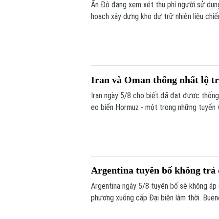
Ấn Độ đang xem xét thu phí người sử dụng
hoạch xây dựng kho dự trữ nhiên liệu chiến
Iran và Oman thống nhất lộ t
Iran ngày 5/8 cho biết đã đạt được thống
eo biển Hormuz - một trong những tuyến vậ
Argentina tuyên bố không trả 
Argentina ngày 5/8 tuyên bố sẽ không áp 
phương xuống cấp Đại biện lâm thời. Bueno
khẳng định không muốn làm gia tăng căng 