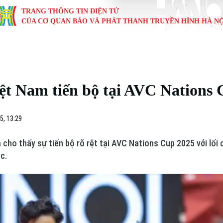
TRANG THÔNG TIN ĐIỆN TỬ
CỦA CƠ QUAN BÁO VÀ PHÁT THANH TRUYỀN HÌNH HÀ NỘ
KINH TẾ
NHÀ ĐẤT
TÀU VÀ XE
GIÁO DỤC
VĂN HÓA
SỨC KHỎ
i
Tin tức
Tin tức
Ô tô
Tin tức
Tin tức
Y tế
ệt Nam tiến bộ tại AVC Nations
ự
Cafe sáng
Đầu tư
Tàu
Tuyển sinh
Làng nghề
Dinh dư
Nội
Tài chính Ngân hàng
Căn hộ
Xe máy
Hướng nghiệp
Di tích
Tư vấn 
5, 13:29
iệt 4 phương
Doanh nghiệp
Đất đai
Thị trường
ho thấy sự tiến bộ rõ rệt tại AVC Nations Cup 2025 với lối c
c.
Kinh nghiệm
Đánh giá