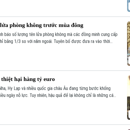
n lửa phòng không trước mùa đông
nh báo số lượng tên lửa phòng không mà các đồng minh cung cấp
hỉ bằng 1/3 so với năm ngoái. Tuyên bố được đưa ra vào thời
 vào nhiều thành phố của Ukraine, trong khi hệ thống phòng
ên lửa mà Moscow phóng lên.
thiệt hại hàng tỷ euro
 Nha, Hy Lạp và nhiều quốc gia châu Âu đang từng bước khống
ều ngày nỗ lực. Tuy nhiên, hậu quả để lại không chỉ là những cánh
ối với sản xuất, du lịch và đời sống người dân. Tổn thất tại một số
tới 3,1 tỷ euro.