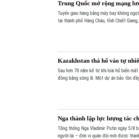
Trung Quốc mở rộng mạng lướ
Tuyến giao hàng bằng máy bay không ngườ
tại thành phố Hàng Châu, tỉnh Chiết Giang
hai bờ sông xuống còn khoảng 13 phút.
Kazakhstan thả hổ vào tự nhiê
Sau hơn 70 năm kể từ khi loài hổ biến mất 
đồng bằng sông Ili. Một dự án bảo tồn đầ
được trả về môi trường hoang dã, mở đầu c
Balkhash.
Nga thành lập lực lượng tác c
Tổng thống Nga Vladimir Putin ngày 5/8 
người lái – đơn vị quân đội mới được thà