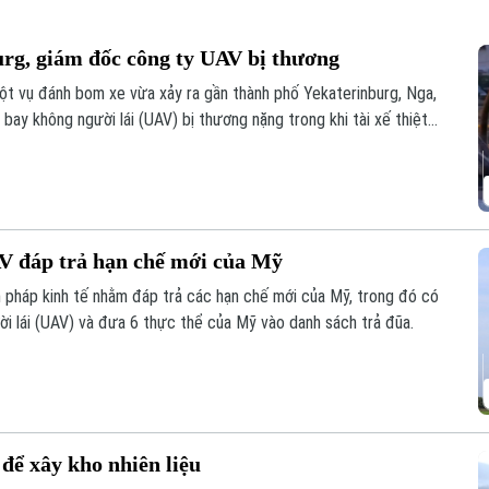
urg, giám đốc công ty UAV bị thương
ột vụ đánh bom xe vừa xảy ra gần thành phố Yekaterinburg, Nga,
ay không người lái (UAV) bị thương nặng trong khi tài xế thiệt
o các nhà sản xuất UAV của Nga chỉ trong vòng một tuần qua.
V đáp trả hạn chế mới của Mỹ
 pháp kinh tế nhằm đáp trả các hạn chế mới của Mỹ, trong đó có
ười lái (UAV) và đưa 6 thực thể của Mỹ vào danh sách trả đũa.
 để xây kho nhiên liệu