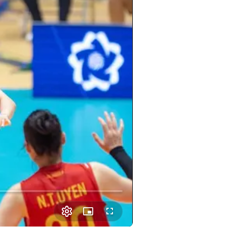
Picture-
Fullscreen
in-