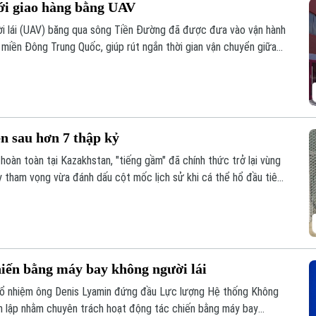
i giao hàng bằng UAV
i lái (UAV) băng qua sông Tiền Đường đã được đưa vào vận hành
, miền Đông Trung Quốc, giúp rút ngắn thời gian vận chuyển giữa
n sau hơn 7 thập kỷ
hoàn toàn tại Kazakhstan, "tiếng gầm" đã chính thức trở lại vùng
y tham vọng vừa đánh dấu cột mốc lịch sử khi cá thể hổ đầu tiên
ho nỗ lực hồi sinh hệ sinh thái tại khu vực phía Nam hồ
hiến bằng máy bay không người lái
bổ nhiệm ông Denis Lyamin đứng đầu Lực lượng Hệ thống Không
nh lập nhằm chuyên trách hoạt động tác chiến bằng máy bay