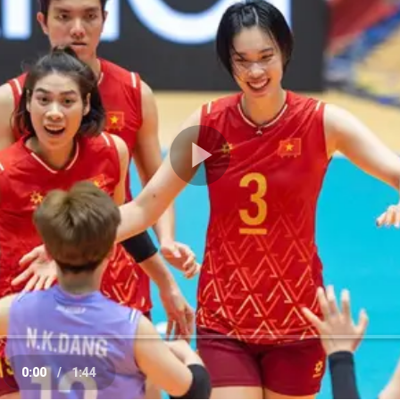
Play
Video
0:00
/
1:44
e
Current
Duration