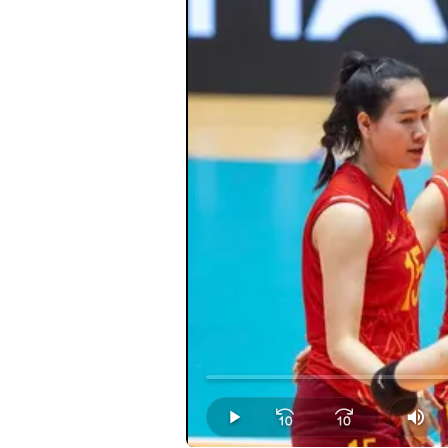
Loaded
:
0.00%
Play
Mut