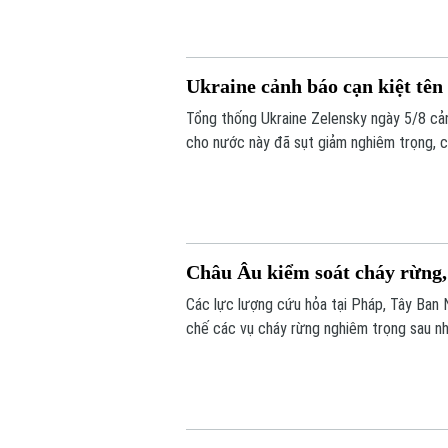
Ukraine cảnh báo cạn kiệt tê
Tổng thống Ukraine Zelensky ngày 5/8 cả
cho nước này đã sụt giảm nghiêm trọng, c
điểm Nga đang gia tăng các cuộc tập kích
không của Kiev nhiều lần bất lực trước t
Châu Âu kiểm soát cháy rừng, 
Các lực lượng cứu hỏa tại Pháp, Tây Ban
chế các vụ cháy rừng nghiêm trọng sau nhi
rừng bị thiêu rụi mà còn là thiệt hại lớn đ
khu vực bị ảnh hưởng nặng nề ước tính lên 