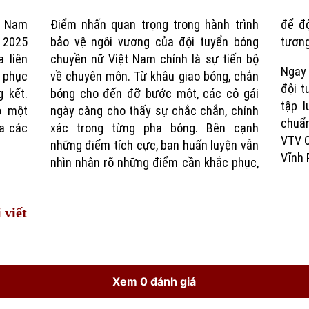
ệt Nam
Điểm nhấn quan trọng trong hành trình
để đội ngày càng hoàn thiện hơn trong
Time
p 2025
bảo vệ ngôi vương của đội tuyển bóng
tương
a liên
chuyền nữ Việt Nam chính là sự tiến bộ
Ngay
t phục
về chuyên môn. Từ khâu giao bóng, chắn
đội t
g kết.
bóng cho đến đỡ bước một, các cô gái
tập l
o một
ngày càng cho thấy sự chắc chắn, chính
chuẩn
a các
xác trong từng pha bóng. Bên cạnh
VTV C
những điểm tích cực, ban huấn luyện vẫn
Vĩnh 
nhìn nhận rõ những điểm cần khắc phục,
 viết
Xem 0 đánh giá