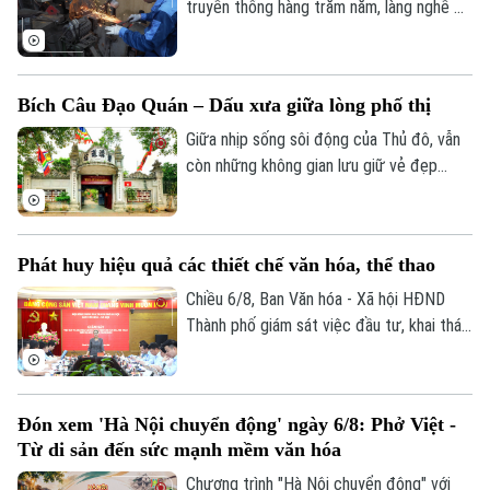
Kinh nghiệm
nhưng là nơi đam mê được nuôi dưỡng
truyền thống hàng trăm năm, làng nghề Đa
Thị trường
Hướng nghiệp
theo một cách rất riêng.
Sỹ, phường Kiến Hưng không chỉ giữ gìn
Làng nghề
Y tế
Thể thao
tinh hoa thủ công mà còn đang từng
Đánh giá
bước thay đổi nhận thức, nói không với
Di tích
Dinh dưỡng
Bích Câu Đạo Quán – Dấu xưa giữa lòng phố thị
việc sản xuất các loại vũ khí thô sơ, dao
Bóng đá
Giải trí
có tính sát thương cao.
Giữa nhịp sống sôi động của Thủ đô, vẫn
Tư vấn sức khỏe
Quần vợt
còn những không gian lưu giữ vẻ đẹp
Tin tức
Đã phát sóng
trầm mặc của Hà Nội xưa. Hơn 700 năm
Golf
tồn tại, Bích Câu Đạo Quán không chỉ là
Sao
một di tích lịch sử, văn hóa mà còn là
Phát huy hiệu quả các thiết chế văn hóa, thể thao
điểm dừng chân để người dân và du
Điện ảnh
khách tìm về sự bình yên giữa phố
Chiều 6/8, Ban Văn hóa - Xã hội HĐND
phường.
Thành phố giám sát việc đầu tư, khai thác
Thời trang
các thiết chế văn hóa, thể thao trên địa
Âm nhạc
bàn phường Thanh Xuân.
Đón xem 'Hà Nội chuyển động' ngày 6/8: Phở Việt -
Từ di sản đến sức mạnh mềm văn hóa
Chương trình "Hà Nội chuyển động" với