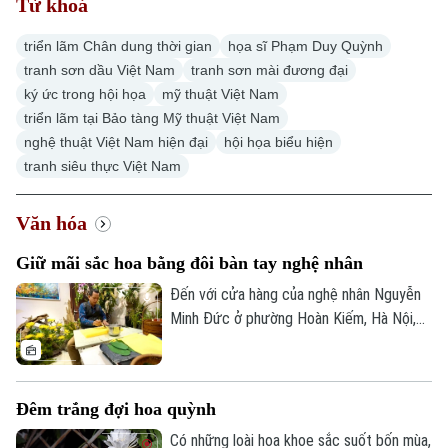
Từ khoá
triển lãm Chân dung thời gian
họa sĩ Phạm Duy Quỳnh
tranh sơn dầu Việt Nam
tranh sơn mài đương đại
ký ức trong hội họa
mỹ thuật Việt Nam
triển lãm tại Bảo tàng Mỹ thuật Việt Nam
nghệ thuật Việt Nam hiện đại
hội họa biểu hiện
tranh siêu thực Việt Nam
Văn hóa
Giữ mãi sắc hoa bằng đôi bàn tay nghệ nhân
Đến với cửa hàng của nghệ nhân Nguyễn
Minh Đức ở phường Hoàn Kiếm, Hà Nội,
nhiều người có cảm giác như đang bước
vào một khu vườn rực rỡ sắc màu. Những
Chuyên mục
bông hoa lụa mềm mại, sống động đến
Đêm trắng đợi hoa quỳnh
mức khó phân biệt với hoa thật. Đằng sau
Thời sự
vẻ đẹp ấy là sự tỉ mỉ trong từng nét vẽ,
Có những loài hoa khoe sắc suốt bốn mùa,