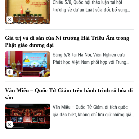
một trải nghiệm nghệ thuật mới mẻ, nơi
Chiều 5/8, Quốc hội thảo luận tại hội
văn học, sân khấu và âm nhạc cùng hòa
trường về dự án Luật sửa đổi, bổ sung
quyện.
điều 6 và phục lục 4 về danh mục ngành
nghề đầu tư kinh doanh có điều kiện của
Luật đầu tư.
Giá trị và di sản của Ni trưởng Hải Triều Âm trong
Phật giáo đương đại
Sáng 5/8 tại Hà Nội, Viện Nghiên cứu
Phật học Việt Nam phối hợp với Trung
tâm Nghiên cứu Nữ giới Phật giáo và Viện
Thông tin Khoa học xã hội tổ chức Hội
thảo khoa học với chủ đề "Ni trưởng Hải
Văn Miếu – Quốc Tử Giám trên hành trình số hóa di
Triều Âm - Cuộc đời, đóng góp và vai trò
sản
Theo dõi Hà Nội On
trong Phật giáo Việt Nam đương đại".
Văn Miếu – Quốc Tử Giám, di tích quốc
gia đặc biệt, không chỉ lưu giữ những giá
trị lịch sử, văn hóa và giáo dục của dân
tộc mà còn đang từng bước trở thành
điểm sáng trong hành trình chuyển đổi số