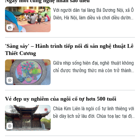
Ngày mới cùng nghệ nhân sáo diều
mỹ thuật Việt Nam là sơn mài và giấy dó.
Với người dân tại làng Bá Dương Nội, xã Ô
Diên, Hà Nội, làm diều và chơi diều dường
như đã đi vào tâm thức. Để tiếng sáo
diều làng Bá Dương Nội được gìn giữ tới
tận hôm nay, không thể không kể đến
'Sàng sảy' – Hành trình tiếp nối di sản nghệ thuật Lê
công lao của Nghệ nhân nhân dân Nguyễn
Thiết Cương
Hữu Kiêm - người đã nâng niu cánh diều
và đưa nghệ thuật chơi diều của Việt Nam
Giữa nhịp sống hiện đại, nghệ thuật không
tới bạn bè quốc tế.
chỉ được thưởng thức mà còn trở thành
không gian để mỗi người lắng lại, đối thoại
với những giá trị nguyên bản. Không gian
trưng bày ứng dụng "Sàng Sảy" do 39
Vẻ đẹp uy nghiêm của ngôi cổ tự hơn 500 tuổi
Concept thực hiện mang đến một hành
trình như thế, nơi những tác phẩm của cố
Chùa Kim Liên là ngôi cổ tự linh thiêng với
họa sĩ Lê Thiết Cương được tiếp nối bằng
bề dày lịch sử lâu đời. Chùa toạ lạc tại địa
góc nhìn sáng tạo của thế hệ trẻ.
chỉ số 172 phố Từ Hoa, phường Tây Hồ,
Hà Nội, được mệnh danh là “bông sen
vàng nổi trên mặt nước hồ”.