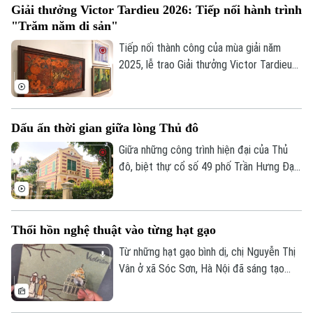
Giải thưởng Victor Tardieu 2026: Tiếp nối hành trình
"Trăm năm di sản"
Tiếp nối thành công của mùa giải năm
Liên hệ đường dây nóng (bấm để gọi)
2025, lễ trao Giải thưởng Victor Tardieu
Tòa soạn
Tòa soạn
2026 đã được tổ chức, tôn vinh những
tác phẩm và khóa luận tốt nghiệp xuất
0865.116.699 (hotline)
0865.116.699
sắc của sinh viên Trường Đại học Mỹ
Dấu ấn thời gian giữa lòng Thủ đô
thuật Việt Nam.
Giữa những công trình hiện đại của Thủ
đô, biệt thự cổ số 49 phố Trần Hưng Đạo
vẫn nổi bật với vẻ đẹp cổ kính, trở thành
một trong những dấu ấn kiến trúc tiêu
biểu của Hà Nội. Công trình không chỉ
Thổi hồn nghệ thuật vào từng hạt gạo
mang giá trị nghệ thuật kiến trúc mà còn
góp phần lưu giữ ký ức đô thị qua nhiều
Từ những hạt gạo bình dị, chị Nguyễn Thị
thế hệ.
Vân ở xã Sóc Sơn, Hà Nội đã sáng tạo
nên những bức tranh độc đáo, tái hiện
phong cảnh quê hương, danh lam thắng