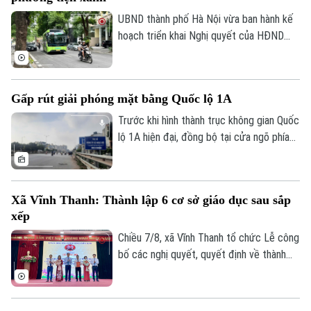
đê điều và thủy lợi, đảm bảo an toàn
phòng chống thiên tai trong mùa mưa lũ
UBND thành phố Hà Nội vừa ban hành kế
2026.
hoạch triển khai Nghị quyết của HĐND
Thành phố về hỗ trợ chuyển đổi phương
Liên hệ đường dây nóng (bấm để gọi)
tiện giao thông đường bộ từ nhiên liệu
Tòa soạn
Tòa soạn
hóa thạch sang năng lượng sạch, đồng
Gấp rút giải phóng mặt bằng Quốc lộ 1A
thời khuyến khích người dân sử dụng giao
0865.116.699 (hotline)
0865.116.699
thông công cộng.
Trước khi hình thành trục không gian Quốc
lộ 1A hiện đại, đồng bộ tại cửa ngõ phía
Nam Thủ đô, Hà Nội phải giải quyết bài
toán khó nhất: mặt bằng. Với mục tiêu cơ
bản hoàn thành trước ngày 30/9, các địa
Xã Vĩnh Thanh: Thành lập 6 cơ sở giáo dục sau sắp
phương có dự án đi qua đang tập trung
xếp
kiểm đếm, xác định nguồn gốc đất, lập
phương án bồi thường, hỗ trợ, tái định cư
Chiều 7/8, xã Vĩnh Thanh tổ chức Lễ công
và tăng cường đối thoại để tạo đồng
bố các nghị quyết, quyết định về thành
thuận trong nhân dân.
lập tổ chức Đảng, các cơ sở giáo dục
công lập và công tác cán bộ sau sắp xếp
trên địa bàn xã.