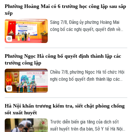
trong công tác phòng, chống thiên tai và
Phường Hoàng Mai có 6 trường học công lập sau sắp
tìm kiếm cứu nạn.
xếp
Sáng 7/8, Đảng ủy phường Hoàng Mai
công bố các nghị quyết, quyết định về
sắp xếp, tổ chức lại các cơ sở giáo dục
công lập và thành lập tổ chức cơ sở Đảng
tại các đơn vị này. Với 9 trường thuộc
Phường Ngọc Hà công bố quyết định thành lập các
diện sắp xếp được tổ chức lại thành bốn
trường công lập
trường, phường Hoàng Mai đã đạt tỷ lệ
giảm 55%, vượt yêu cầu Ủy ban nhân dân
Chiều 7/8, phường Ngọc Hà tổ chức Hội
thành phố Hà Nội đề ra.
nghị công bố quyết định thành lập các
trường mầm non, tiểu học, THCS công lập
và công tác sắp xếp cán bộ trên địa bàn
Bản quyền thuộc về Cơ quan Báo và Phát thanh Truyền hình Hà Nội Giấy
phép số: Số 63/GP-TTDT, cấp ngày 10/05/2023
phường.
Hà Nội khẩn trương kiểm tra, siết chặt phòng chống
TRANG THÔNG TIN ĐIỆN TỬ
sốt xuất huyết
CỦA CƠ QUAN BÁO VÀ PHÁT THANH TRUYỀN HÌNH HÀ NỘI
Trước diễn biến gia tăng của dịch sốt
xuất huyết trên địa bàn, Sở Y tế Hà Nội
Số 3-5 Huỳnh Thúc Kháng-Phường Láng-Hà Nội