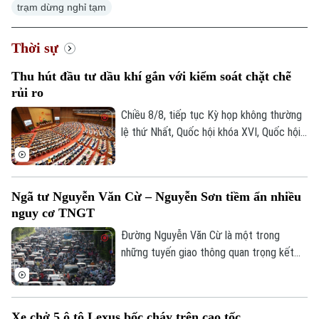
trạm dừng nghỉ tạm
Thời sự
Thu hút đầu tư dầu khí gắn với kiểm soát chặt chẽ
rủi ro
Chiều 8/8, tiếp tục Kỳ họp không thường
lệ thứ Nhất, Quốc hội khóa XVI, Quốc hội
thảo luận tại hội trường về Dự án Luật
Dầu khí (sửa đổi). Nhiều đại biểu cho rằng
việc sửa luật cần tạo cơ chế đủ hấp dẫn
Ngã tư Nguyễn Văn Cừ – Nguyễn Sơn tiềm ẩn nhiều
để thu hút đầu tư vào những khu vực có
nguy cơ TNGT
điều kiện khai thác khó khăn, đồng thời
tăng phân cấp, phân quyền cho Tập đoàn
Đường Nguyễn Văn Cừ là một trong
Công nghiệp Năng lượng Quốc gia Việt
những tuyến giao thông quan trọng kết
Nam.
nối khu vực trung tâm Thủ đô với các
Chuyên mục
phường phía Đông Hà Nội. Tuyến đường
có mặt cắt khá rộng, tuy nhiên, trước tình
Thời sự
Xe chở 5 ô tô Lexus bốc cháy trên cao tốc