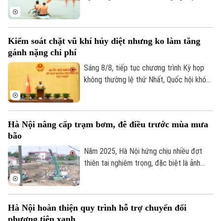
mở ra hướng đi mới cho người nông dân.
Việc "tích hợp đa giá trị" ngay tại hộ gia
đình không chỉ nâng cao thu nhập mà còn
Kiểm soát chặt vũ khí hủy diệt nhưng ko làm tăng
tạo đà phát triển kinh tế nông thôn bền
gánh nặng chi phí
vững.
Sáng 8/8, tiếp tục chương trình Kỳ họp
không thường lệ thứ Nhất, Quốc hội khóa
XVI đã họp phiên toàn thể tại hội trường,
thảo luận về Dự án Luật Phòng, chống
phổ biến vũ khí hủy diệt hàng loạt. Nhiều
Hà Nội nâng cấp trạm bơm, đê điều trước mùa mưa
đại biểu đề nghị tiếp tục hoàn thiện các
bão
quy định theo hướng nâng cao hiệu quả
phòng ngừa, kiểm soát rủi ro, đồng thời
Năm 2025, Hà Nội hứng chịu nhiều đợt
bảo đảm quyền, lợi ích hợp pháp và chi phí
thiên tai nghiêm trọng, đặc biệt là ảnh
tuân thủ cho tổ chức, doanh nghiệp.
hưởng của bão số 10, số 11 và mưa lũ lịch
sử. Trước những thiệt hại nặng nề, thành
phố Hà Nội đã thể hiện sự quan tâm đặc
Hà Nội hoàn thiện quy trình hỗ trợ chuyển đổi
biệt bằng việc đầu tư nâng cấp hệ thống
phương tiện xanh