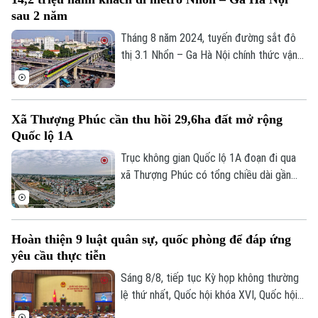
nhọn dẫn tới các vụ nổ lốp, Cục CSGT đã
sau 2 năm
phát đi thông báo tìm nạn nhân để có
hướng xử lý, bảo vệ quyền lợi người tham
Tháng 8 năm 2024, tuyến đường sắt đô
gia giao thông.
thị 3.1 Nhổn – Ga Hà Nội chính thức vận
hành 8,5km đoạn trên cao từ Nhổn tới
Cầu Giấy. Sau 2 năm đưa vào khai thác
thương mại, tuyến metro này đã phục vụ
Xã Thượng Phúc cần thu hồi 29,6ha đất mở rộng
tổng cộng gần 14,2 triệu lượt hành khách.
Quốc lộ 1A
Trục không gian Quốc lộ 1A đoạn đi qua
xã Thượng Phúc có tổng chiều dài gần
2,9km. Để triển khai dự án, địa phương
cần thu hồi khoảng 29,6 ha đất đi qua địa
bàn 7 thôn.
Hoàn thiện 9 luật quân sự, quốc phòng để đáp ứng
yêu cầu thực tiễn
Sáng 8/8, tiếp tục Kỳ họp không thường
lệ thứ nhất, Quốc hội khóa XVI, Quốc hội
họp phiên toàn thể tại hội trường, thảo