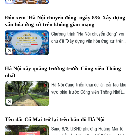
luận về Dự án Luật sửa đổi, bổ sung một
số điều của 9 luật về quân sự, quốc
Đón xem 'Hà Nội chuyển động' ngày 8/8: Xây dựng
phòng.
văn hóa ứng xử trên không gian mạng
Chương trình "Hà Nội chuyển động" với
chủ đề "Xây dựng văn hóa ứng xử trên
không gian mạng" sẽ phát sóng trực tiếp
trên các nền tảng của Cơ quan Báo và
phát thanh, truyền hình Hà Nội vào 19h
Hà Nội xây quảng trường trước Công viên Thống
hôm nay, ngày 8/8.
nhất
Hà Nội đang triển khai dự án cải tạo khu
vực phía trước Công viên Thống Nhất
trên phố Trần Nhân Tông, với điểm nhấn là
Theo dõi Hà Nội On
xây dựng quảng trường kết hợp phố đi
bộ, góp phần hoàn thiện không gian công
Tên đất Cổ Mai trở lại trên bản đồ Hà Nội
cộng tại khu vực trung tâm Thủ đô.
Sáng 8/8, UBND phường Hoàng Mai tổ