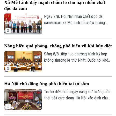
Xã Mê Linh đẩy mạnh chăm lo cho nạn nhân chất
độc da cam
Ngày 7/8, Hội Nạn nhân chất độc da
cam/dioxin xã Mê Linh tổ chức tưởng
niệm 65 năm Ngày Thảm họa da cam ở
Việt Nam (10/8/1961 – 10/8/2026).
Nâng hiệu quả phòng, chống phổ biến vũ khí hủy diệt
Sáng 8/8, tiếp tục chương trình Kỳ họp
không thường lệ thứ Nhất, Quốc hội khóa
XVI đã họp phiên toàn thể tại hội trường,
thảo luận về Dự án Luật Phòng, chống
phổ biến vũ khí hủy diệt hàng loạt. Nhiều
Hà Nội chủ động ứng phó thiên tai từ sớm
đại biểu đề nghị tiếp tục hoàn thiện các
quy định nhằm nâng cao hiệu quả phòng
Trước diễn biến ngày càng khó lường của
ngừa, kiểm soát rủi ro, đồng thời bảo đảm
thời tiết cực đoan, Hà Nội xác định chủ
quyền và lợi ích hợp pháp của tổ chức, cá
động phòng ngừa, chuẩn bị lực lượng và
nhân.
sẵn sàng ứng phó là yêu cầu xuyên suốt