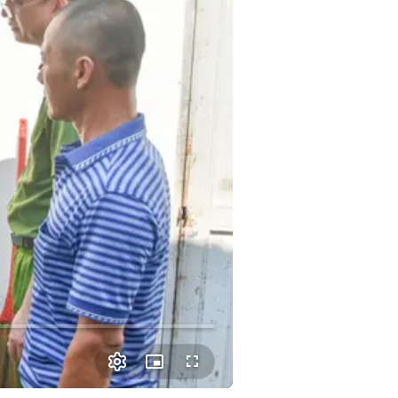
Picture-
Fullscreen
in-