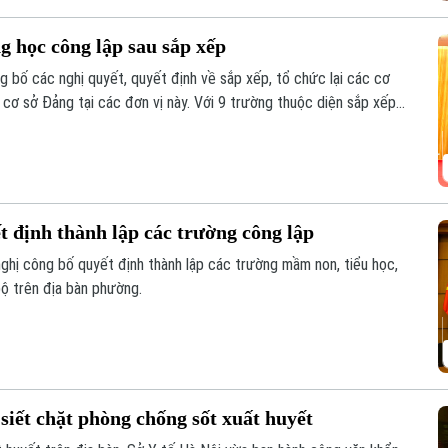
 học công lập sau sắp xếp
bố các nghị quyết, quyết định về sắp xếp, tổ chức lại các cơ
 cơ sở Đảng tại các đơn vị này. Với 9 trường thuộc diện sắp xếp
ng Hoàng Mai đã đạt tỷ lệ giảm 55%, vượt yêu cầu Ủy ban nhân
 định thành lập các trường công lập
hị công bố quyết định thành lập các trường mầm non, tiểu học,
ộ trên địa bàn phường.
siết chặt phòng chống sốt xuất huyết