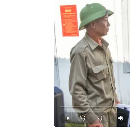
Loaded
:
0.00%
Play
Mut