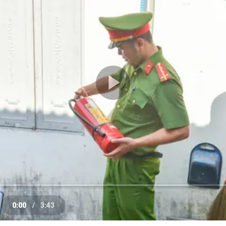
Play
Video
0:00
/
3:43
e
Current
Duration