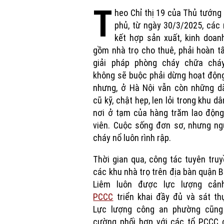
T
heo Chỉ thị 19 của Thủ tướng
phủ, từ ngày 30/3/2025, các
kết hợp sản xuất, kinh doan
gồm nhà trọ cho thuê, phải hoàn t
giải pháp phòng cháy chữa chá
không sẽ buộc phải dừng hoạt độn
nhưng, ở Hà Nội vẫn còn những dã
cũ kỹ, chật hẹp, len lỏi trong khu dâ
nơi ở tạm của hàng trăm lao động
viên. Cuộc sống đơn sơ, nhưng ng
cháy nổ luôn rình rập.
Thời gian qua, công tác tuyên truy
các khu nhà trọ trên địa bàn quận 
Liêm luôn được lực lượng cản
PCCC
triển khai đầy đủ và sát th
Lực lượng công an phường cũng
cường phối hợp với các tổ PCCC 