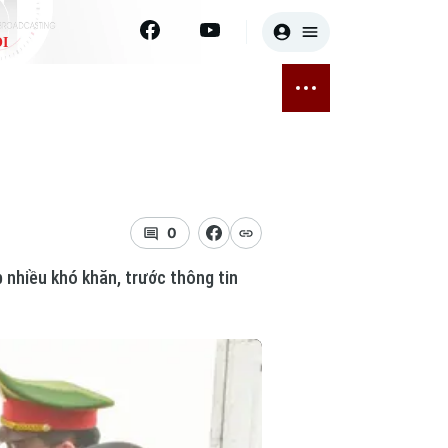
I
E
THỂ THAO
GIẢI TRÍ
ĐÃ PHÁT SÓNG
Bóng đá
Tin tức
ỡng
Quần vợt
Sao
sức khỏe
Golf
Điện ảnh
0
 nhiều khó khăn, trước thông tin
Thời trang
Âm nhạc