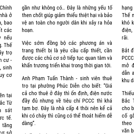
 Chính
gần như không có… Đây là những yếu tố
hạng 
Time
 nhà ở
then chốt giúp giảm thiểu thiệt hại và bảo
Thế n
h, bao
vệ an toàn cho người dân khi xảy ra hỏa
khó k
ất các
hoạn.
điện,
y nếu
rãi.
Việc sớm đồng bộ các phương án và
g. Thế
trang thiết bị là yêu cầu cấp thiết, cần
Bắt đ
y trọ
được các chủ cơ sở tiếp tục quan tâm và
PCCC 
n cư -
khẩn trương triển khai trong thời gian tới.
mở đ
, sinh
dẫn 
uy cơ
Anh Phạm Tuấn Thành - sinh viên thuê
khu d
trọ tại phường Phúc Diễn cho biết: “Giá
cả cho thuê ở đây thì ổn định, điện nước
Thiếu
ền tại
đầy đủ nhưng về tiêu chí PCCC thì khá
Bắc 
Bắc Từ
tạm bợ. Đây là nhà cấp 4 thôi nên kể cả
cho b
h sát
khi có cháy thì cũng có thể thoát hiểm dễ
cố g
ực tế.
dàng”.
theo
 tăng
văn b
cơ sở