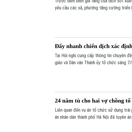
Trước diễn biến gia tăng của dịch sốt xuấ
yêu cầu các xã, phường tăng cường triển 
lập các đoàn kiểm tra, giám sát công tác
Đẩy nhanh chiến dịch xác định 
Tại Hội nghị cung cấp thông tin chuyên đ
giáo và Dân vận Thành ủy tổ chức sáng 7/
về kết quả triển khai Chiến dịch "500 ngà
liệt sĩ" trên địa bàn Thủ đô.
24 năm tù cho hai vợ chồng tổ 
Liên quan đến vụ án tổ chức sử dụng trái 
án nhân dân thành phố Hà Nội đã tuyên án 
biệt nghiêm trọng, có tổ chức, diễn ra tro