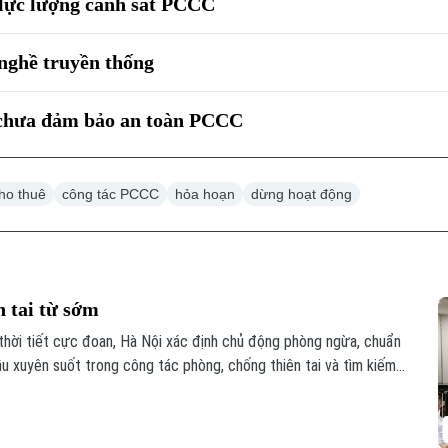
 lực lượng cảnh sát PCCC
 nghề truyền thống
ọ chưa đảm bảo an toàn PCCC
cho thuê
công tác PCCC
hỏa hoạn
dừng hoạt động
n tai từ sớm
thời tiết cực đoan, Hà Nội xác định chủ động phòng ngừa, chuẩn
ầu xuyên suốt trong công tác phòng, chống thiên tai và tìm kiếm