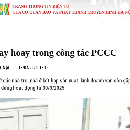
TRANG THÔNG TIN ĐIỆN TỬ
CỦA CƠ QUAN BÁO VÀ PHÁT THANH TRUYỀN HÌNH HÀ NỘ
KINH TẾ
NHÀ ĐẤT
TÀU VÀ XE
GIÁO DỤC
VĂN HÓA
SỨC KHỎ
i
Tin tức
Tin tức
Ô tô
Tin tức
Tin tức
Y tế
oay hoay trong công tác PCCC
ự
Cafe sáng
Đầu tư
Tàu
Tuyển sinh
Làng nghề
Dinh dư
Nội
Tài chính Ngân hàng
Căn hộ
Xe máy
Hướng nghiệp
Di tích
Tư vấn 
à Nội
18/04/2025, 13:16
các nhà trọ, nhà ở kết hợp sản xuất, kinh doanh vẫn còn gặp
iệt 4 phương
Doanh nghiệp
Đất đai
Thị trường
 dừng hoạt động từ 30/3/2025.
Kinh nghiệm
Đánh giá