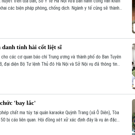
t huyết trên địa bàn, Sở Y tế Hà Nội vừa ban hành công văn khẩn
khai các biện pháp phòng, chống dịch. Ngành y tế cũng sẽ thành
 phòng chống dịch tại 91 xã phường.
danh tính hài cốt liệt sĩ
ề cho các cơ quan báo chí Trung ương và thành phố do Ban Tuyên
8, đại diện Bộ Tư lệnh Thủ đô Hà Nội và Sở Nội vụ đã thông tin
y đêm đẩy mạnh tìm kiếm, quy tập và xác định danh tính hài cốt
chức 'bay lắc'
phép chất ma túy tại quán karaoke Quỳnh Trang (xã Ô Diên), Tòa
50 bị cáo liên quan. Hội đồng xét xử xác định đây là vụ án đặc
ng thời gian dài dưới vỏ bọc kinh doanh karaoke.