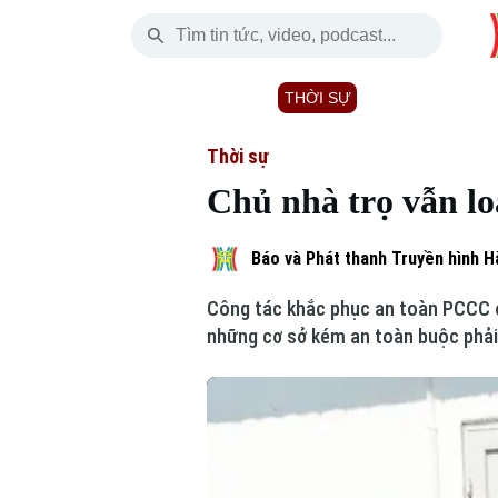
Thứ Bảy
THỜI SỰ
HÀ NỘI
THẾ GIỚI
08 Tháng 08, 2026
Hà Nội
Nhịp sống Hà Nộ
Tin tức
Thời sự
Chủ nhà trọ vẫn l
Chính trị
Người Hà Nội
Quân s
Xã hội
Khoảnh khắc Hà 
Hồ sơ
Báo và Phát thanh Truyền hình H
Công tác khắc phục an toàn PCCC ở 
An ninh trật tự
Ẩm thực
Người V
những cơ sở kém an toàn buộc phải
Công nghệ
Skip Ad