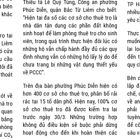
Thiếu tá Lê Quý Tùng, Công an phường
TP H
p biên
Phúc Diễn, quận Bắc Từ Liêm cho biết:
nhiề
ọ khắc
“Hiện tại đa số các cơ sở cho thuê trọ là
yêu c
nhà dân tận dụng các phần đất không
sinh hoạt để làm phòng thuê trọ cho sinh
Thực 
rọ tại
viên, trong quá trình thực hiện đôi lúc có
muốn 
 Liêm
những hộ vẫn chấp hành đầy đủ các quy
lại l
có cửa
định nhưng vẫn có những hộ lấy lý do để
đến t
u cầu
chưa trang bị những vật dụng thiết yếu
quy c
tôi đã
về PCCC”.
 thoát
Bên c
Trên địa bàn phường Phúc Diễn hiện có
lắp đ
hơn 400 cơ sở cho thuê trọ, phân bố rải
chế, 
ót về
rác tại 15 tổ dân phố. Hiện nay, 100% cơ
về an
hà trọ
sở cho thuê trọ đã được kiểm tra lại
phải
 quan
trước ngày 30/3. Những trường hợp
tuyên
 bằng
không đủ điều kiện sẽ buộc phải dừng
để cô
phòng
hoạt động cho đến khi hoàn thiện các
sâu v
hí CO₂