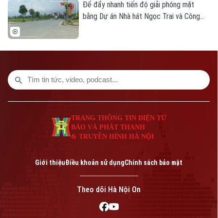
sinh hoạt của cư dân.
Để đẩy nhanh tiến độ giải phóng mặt
bằng Dự án Nhà hát Ngọc Trai và Công
viên văn hóa nghệ thuật chuyên đề, UBND
phường Tây Hồ vừa đề xuất thành phố
xem xét bổ sung các trường hợp được
bố trí tái định cư bằng đất tại khu Thư
Lâm. Đây được kỳ vọng sẽ góp phần tháo
gỡ những vướng mắc trong công tác bồi
thường, hỗ trợ và tái định cư.
TRANG THÔNG TIN ĐIỆN TỬ
BÁO VÀ PHÁT THANH
& TRUYỀN HÌNH HÀ NỘI
Giới thiệu
Điều khoản sử dụng
Chính sách bảo mật
Theo dõi Hà Nội On