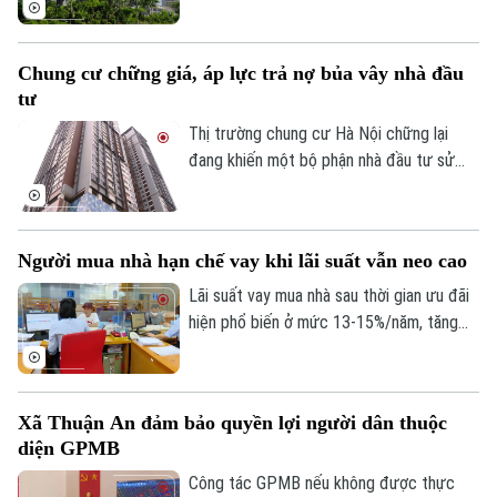
bị giới hạn về thời gian.
phải chủ động hạ giá cắt lỗ, trong khi
người mua ở thực vẫn chọn tâm lý nghe
Chung cư chững giá, áp lực trả nợ bủa vây nhà đầu
ngóng, chờ đợi mặt bằng giá tiếp tục hạ
tư
nhiệt.
Thị trường chung cư Hà Nội chững lại
đang khiến một bộ phận nhà đầu tư sử
dụng đòn bẩy tài chính cao chịu áp lực
lớn. Lãi vay tăng, thanh khoản giảm, trong
Theo dõi Hà Nội On
khi giá bắt đầu điều chỉnh khiến nhiều
Người mua nhà hạn chế vay khi lãi suất vẫn neo cao
người buộc phải hạ giá hàng trăm triệu
đồng để thu hồi vốn, trả nợ ngân hàng.
Lãi suất vay mua nhà sau thời gian ưu đãi
hiện phổ biến ở mức 13-15%/năm, tăng
đáng kể so với năm 2025. Trong bối cảnh
giá bất động sản vẫn neo cao, chi phí vốn
gia tăng đang khiến người mua thận trọng
Xã Thuận An đảm bảo quyền lợi người dân thuộc
hơn khi sử dụng đòn bẩy tài chính.
diện GPMB
Công tác GPMB nếu không được thực