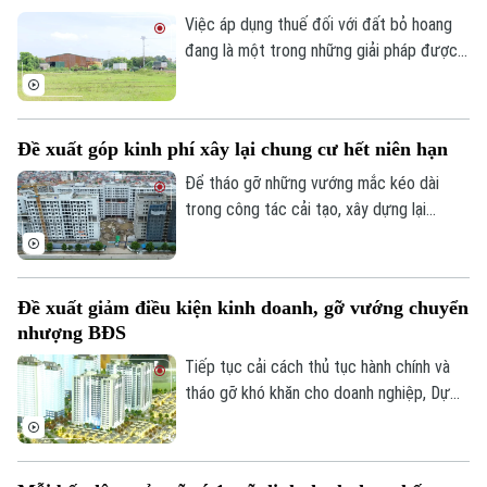
Việc áp dụng thuế đối với đất bỏ hoang
đang là một trong những giải pháp được
đề xuất nhằm nâng cao hiệu quả sử dụng
đất và hạn chế tình trạng đầu cơ.
Đề xuất góp kinh phí xây lại chung cư hết niên hạn
Để tháo gỡ những vướng mắc kéo dài
trong công tác cải tạo, xây dựng lại
chung cư cũ, Hiệp hội Bất động sản
TP.HCM (HoREA) vừa đề xuất bổ sung cơ
chế tài chính rõ ràng đối với các chung cư
Đề xuất giảm điều kiện kinh doanh, gỡ vướng chuyển
hết niên hạn sử dụng.
nhượng BĐS
Tiếp tục cải cách thủ tục hành chính và
tháo gỡ khó khăn cho doanh nghiệp, Dự
thảo Luật Kinh doanh bất động sản (sửa
đổi) đề xuất cắt giảm nhiều điều kiện kinh
doanh và đơn giản hóa thủ tục chuyển