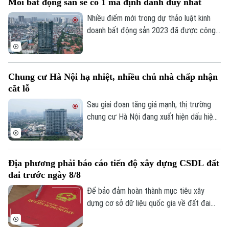
Mỗi bất động sản sẽ có 1 mã định danh duy nhất
nhượng dự án.
Nhiều điểm mới trong dự thảo luật kinh
doanh bất động sản 2023 đã được công
Liên hệ đường dây nóng (bấm để gọi)
bố để các chuyên gia, cộng đồng doanh
Tòa soạn
Tòa soạn
nghiệp và các đơn vị liên quan cùng góp ý,
0865.116.699 (hotline)
0865.116.699
hoàn thiện. Đáng chú ý, việc định danh bất
Chung cư Hà Nội hạ nhiệt, nhiều chủ nhà chấp nhận
động sản sẽ được bổ sung vào điều
cắt lỗ
khoản của Luật lần này, đảm bảo mỗi bất
động sản chỉ có duy nhất 1 mã định danh.
Sau giai đoạn tăng giá mạnh, thị trường
chung cư Hà Nội đang xuất hiện dấu hiệu
điều chỉnh. Nhiều căn hộ được rao bán với
mức giảm từ vài trăm triệu đến cả tỷ
đồng, song thanh khoản vẫn khá trầm lắng.
Địa phương phải báo cáo tiến độ xây dựng CSDL đất
đai trước ngày 8/8
Để bảo đảm hoàn thành mục tiêu xây
dựng cơ sở dữ liệu quốc gia về đất đai
trong năm 2026, Bộ Nông nghiệp và Môi
trường vừa yêu cầu các địa phương khẩn