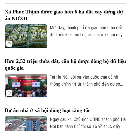
trương rà soát, cập nhật tiến độ và gửi
Xã Phúc Thịnh được giao hơn 6 ha đất xây dựng dự
báo cáo trước ngày 8/8.
án NƠXH
Mới đây, thành phố đã giao hơn 6 ha đất
để triển khai một dự án nhà ở xã hội quy
mô lớn tại xã Phúc Thịnh, góp phần tăng
nguồn cung nhà ở trong thời gian tới.
Hơn 2,52 triệu thửa đất, căn hộ được đồng bộ dữ liệu
quốc gia
Tại Hà Nội, với sự vào cuộc của cả hệ
thống chính trị từ thành phố đến cơ sở,
nhiều kết quả quan trọng đã được ghi
nhận, tạo tiền đề hoàn thành mục tiêu xây
dựng cơ sở dữ liệu đất đai thống nhất,
Dự án nhà ở xã hội đồng loạt tăng tốc
đồng bộ trên toàn địa bàn.
Ngay sau khi Chủ tịch UBND thành phố Hà
Nội ban hành Chỉ thị số 16 về thúc đẩy