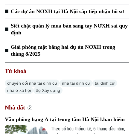
Các dự án NƠXH tại Hà Nội sắp tiếp nhận hồ sơ
Siết chặt quản lý mua bán sang tay NƠXH sai quy
định
Giải phóng mặt bằng hai dự án NƠXH trong
Chuyên mục
tháng 8/2025
Thời sự
Từ khoá
Hà Nội
Hà Nội
chuyển đổi nhà tái định cư
nhà tái định cư
tái định cư
Chính trị
nhà ở xã hội
Bộ Xây dựng
Nhịp sống Hà Nội
Thế giới
Xã hội
Nhà đất
Người Hà Nội
Tin tức
Kinh tế
An ninh trật tự
Văn phòng hạng A tại trung tâm Hà Nội khan hiếm
Khoảnh khắc Hà Nội
Quân sự
Tin tức
Theo số liệu thống kê, 6 tháng đầu năm,
Nhà đất
Công nghệ