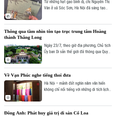
góp phần lưu giữ ký ức đô thị qua nhiều
Từ những hạt gạo bình dị, chị Nguyễn Thị
thế hệ.
Vân ở xã Sóc Sơn, Hà Nội đã sáng tạo
nên những bức tranh độc đáo, tái hiện
phong cảnh quê hương, danh lam thắng
cảnh và nhiều giá trị văn hóa truyền thống
Thông qua tầm nhìn tôn tạo trục trung tâm Hoàng
của dân tộc.
thành Thăng Long
Ngày 23/7, theo giờ địa phương, Chủ tịch
Ủy ban Di sản thế giới đã thông qua Quyết
định số 48, chính thức thông qua “Tầm
nhìn về việc chỉnh trang, tôn tạo trục
trung tâm của Hoàng thành Thăng Long”.
Về Vạn Phúc nghe tiếng thoi đưa
Hà Nội – mảnh đất nghìn năm văn hiến
không chỉ nổi tiếng với những di tích lịch
sử mà còn lưu giữ nhiều làng nghề truyền
thống đặc sắc. Trong đó, Làng lụa Vạn
Phúc được mệnh danh là cái nôi của nghề
Đông Anh: Phát huy giá trị di sản Cổ Loa
dệt lụa Việt Nam và là một trong bốn làng