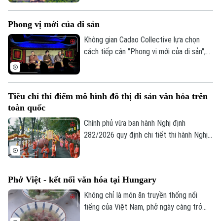
nước Âu Lạc mà còn là điểm đến lưu giữ
TRANG THÔNG TIN ĐIỆN TỬ
những giá trị đặc sắc về lịch sử, văn hóa
Phong vị mới của di sản
và kiến trúc.
CỦA CƠ QUAN BÁO VÀ PHÁT THANH TRUYỀN HÌNH HÀ NỘI
Không gian Cadao Collective lựa chọn
Số 3-5 Huỳnh Thúc Kháng-Phường Láng-Hà Nội
cách tiếp cận "Phong vị mới của di sản",
Giám đốc: VŨ MINH TUẤN
kết nối nghệ thuật truyền thống, ẩm thực
bản địa và trải nghiệm đương đại trong
Phó Giám đốc: Nguyễn Kim Khiêm, Nguyễn Minh Đức, Nguyễn Thành Lợi
cùng một hành trình khám phá.
Tiêu chí thí điểm mô hình đô thị di sản văn hóa trên
toàn quốc
Chính phủ vừa ban hành Nghị định
282/2026 quy định chi tiết thi hành Nghị
quyết của Quốc hội về phát triển văn hóa
Việt Nam. Trong đó, lần đầu tiên quy định
cụ thể các tiêu chí lựa chọn địa phương
Phở Việt - kết nối văn hóa tại Hungary
thực hiện thí điểm mô hình đô thị di sản
văn hóa.
Không chỉ là món ăn truyền thống nổi
tiếng của Việt Nam, phở ngày càng trở
thành cầu nối văn hóa, gắn kết bạn bè