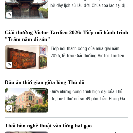
họa sĩ Lê Thiết Cương được tiếp nối bằng
bề dày lịch sử lâu đời. Chùa toạ lạc tại địa
góc nhìn sáng tạo của thế hệ trẻ.
chỉ số 172 phố Từ Hoa, phường Tây Hồ,
Hà Nội, được mệnh danh là “bông sen
vàng nổi trên mặt nước hồ”.
Giải thưởng Victor Tardieu 2026: Tiếp nối hành trình
"Trăm năm di sản"
Tiếp nối thành công của mùa giải năm
2025, lễ trao Giải thưởng Victor Tardieu
2026 đã được tổ chức, tôn vinh những
tác phẩm và khóa luận tốt nghiệp xuất
sắc của sinh viên Trường Đại học Mỹ
Dấu ấn thời gian giữa lòng Thủ đô
thuật Việt Nam.
Giữa những công trình hiện đại của Thủ
đô, biệt thự cổ số 49 phố Trần Hưng Đạo
vẫn nổi bật với vẻ đẹp cổ kính, trở thành
một trong những dấu ấn kiến trúc tiêu
biểu của Hà Nội. Công trình không chỉ
Thổi hồn nghệ thuật vào từng hạt gạo
mang giá trị nghệ thuật kiến trúc mà còn