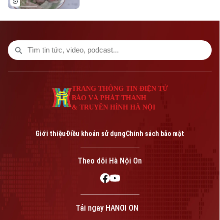
quốc tế. Tại Thủ đô Budapest của
Hungary, hàng trăm người dân sở tại cùng
cộng đồng người Việt đã tham gia
chương trình giao lưu ẩm thực Việt Nam,
nơi hương vị phở góp phần kể câu chuyện
về đất nước, con người và văn hóa Việt
Nam.
TRANG THÔNG TIN ĐIỆN TỬ
BÁO VÀ PHÁT THANH
& TRUYỀN HÌNH HÀ NỘI
Giới thiệu
Điều khoản sử dụng
Chính sách bảo mật
Theo dõi Hà Nội On
Tải ngay HANOI ON