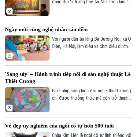
đang được trưng bày tại Nhà triển lãm 16
Ngô Quyền đã mang đến một cuộc gặp
gỡ thú vị giữa biểu tượng Dzi của văn hóa
Tây Tạng và hai chất liệu truyền thống của
Ngày mới cùng nghệ nhân sáo diều
mỹ thuật Việt Nam là sơn mài và giấy dó.
Với người dân tại làng Bá Dương Nội, xã Ô
Diên, Hà Nội, làm diều và chơi diều dường
như đã đi vào tâm thức. Để tiếng sáo
diều làng Bá Dương Nội được gìn giữ tới
tận hôm nay, không thể không kể đến
'Sàng sảy' – Hành trình tiếp nối di sản nghệ thuật Lê
công lao của Nghệ nhân nhân dân Nguyễn
Thiết Cương
Hữu Kiêm - người đã nâng niu cánh diều
và đưa nghệ thuật chơi diều của Việt Nam
Giữa nhịp sống hiện đại, nghệ thuật không
tới bạn bè quốc tế.
chỉ được thưởng thức mà còn trở thành
không gian để mỗi người lắng lại, đối thoại
với những giá trị nguyên bản. Không gian
Theo dõi Hà Nội On
trưng bày ứng dụng "Sàng Sảy" do 39
Vẻ đẹp uy nghiêm của ngôi cổ tự hơn 500 tuổi
Concept thực hiện mang đến một hành
trình như thế, nơi những tác phẩm của cố
Chùa Kim Liên là ngôi cổ tự linh thiêng với