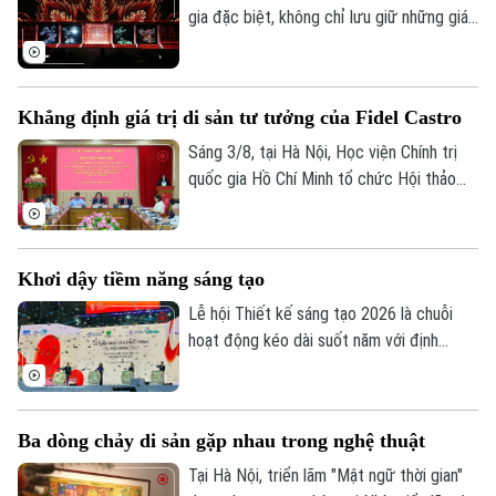
gia đặc biệt, không chỉ lưu giữ những giá
trị lịch sử, văn hóa và giáo dục của dân
tộc mà còn đang từng bước trở thành
điểm sáng trong hành trình chuyển đổi số
Khẳng định giá trị di sản tư tưởng của Fidel Castro
di sản. Từ số hóa dữ liệu, xây dựng nền
tảng trải nghiệm đến ứng dụng công nghệ
Sáng 3/8, tại Hà Nội, Học viện Chính trị
tương tác cùng nhiều cách làm mới đang
quốc gia Hồ Chí Minh tổ chức Hội thảo
góp phần đưa những giá trị truyền thống
khoa học “Đồng chí Fidel Castro - Lãnh tụ
đến gần hơn với công chúng.
vĩ đại của Cách mạng Cuba, chiến sĩ quốc
tế kiên cường, người bạn lớn của nhân dân
Khơi dậy tiềm năng sáng tạo
Việt Nam”.
Lễ hội Thiết kế sáng tạo 2026 là chuỗi
hoạt động kéo dài suốt năm với định
hướng chuyển mạnh từ mô hình tổ chức lễ
hội sang xây dựng hệ sinh thái sáng tạo
đô thị, tạo không gian thử nghiệm liên
Ba dòng chảy di sản gặp nhau trong nghệ thuật
ngành, nhằm mang đến các trải nghiệm đa
giác quan và kết nối quốc tế sâu rộng.
Tại Hà Nội, triển lãm "Mật ngữ thời gian"