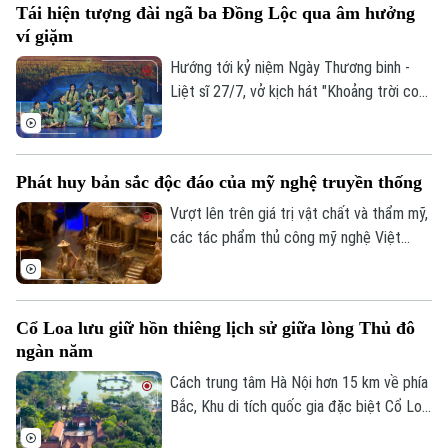
Tái hiện tượng đài ngã ba Đồng Lộc qua âm hưởng
được thành phố Hà Nội tìm lời giải khi xây
ví giặm
dựng Bộ chỉ tiêu thống kê các ngành
công nghiệp văn hóa trên địa bàn thành
Hướng tới kỷ niệm Ngày Thương binh -
phố.
Liệt sĩ 27/7, vở kịch hát "Khoảng trời con
gái" do Nhà hát Nghệ thuật truyền thống
tỉnh Hà Tĩnh thực hiện đã có đêm công
diễn giàu cảm xúc tại Thủ đô Hà Nội vào
Phát huy bản sắc độc đáo của mỹ nghệ truyền thống
tối 19/7.
Vượt lên trên giá trị vật chất và thẩm mỹ,
các tác phẩm thủ công mỹ nghệ Việt
Nam ngày càng mang đậm dấu ấn của tư
duy di sản. Việc chuyển tải những giá trị
lịch sử, biểu tượng văn hóa qua nghệ
Cổ Loa lưu giữ hồn thiêng lịch sử giữa lòng Thủ đô
thuật điêu khắc gỗ lũa độc bản là minh
ngàn năm
chứng cho cách mà các nghệ nhân đang
làm sống dậy di sản bằng ngôn ngữ sáng
Cách trung tâm Hà Nội hơn 15 km về phía
tạo đương đại.
Bắc, Khu di tích quốc gia đặc biệt Cổ Loa
Bản quyền thuộc về Cơ quan Báo và Phát thanh Truyền hình Hà Nội Giấy
không chỉ là kinh đô đầu tiên của nhà
phép số: Số 63/GP-TTDT, cấp ngày 10/05/2023