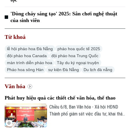
'Dòng chảy sáng tạo' 2025: Sân chơi nghệ thuật
của sinh viên
Từ khoá
lễ hội pháo hoa Đà Nẵng
pháo hoa quốc tế 2025
đội pháo hoa Canada
đội pháo hoa Trung Quốc
màn trình diễn pháo hoa
Tây du ký ngoại truyện
Pháo hoa sông Hàn
sự kiện Đà Nẵng
Du lịch đà nẵng
Văn hóa
Phát huy hiệu quả các thiết chế văn hóa, thể thao
Chiều 6/8, Ban Văn hóa - Xã hội HĐND
Thành phố giám sát việc đầu tư, khai thác
các thiết chế văn hóa, thể thao trên địa
Chuyên mục
bàn phường Thanh Xuân.