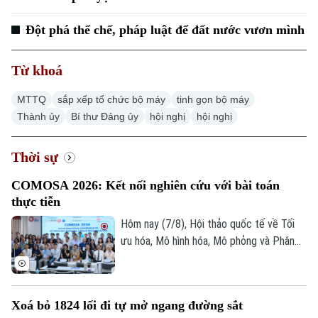
Đột phá thể chế, pháp luật để đất nước vươn mình
Từ khoá
MTTQ
sắp xếp tổ chức bộ máy
tinh gọn bộ máy
Chuyên mục
Thành ủy
Bí thư Đảng ủy
hội nghị
hội nghị
Thời sự
Thời sự
Hà Nội
Hà Nội
COMOSA 2026: Kết nối nghiên cứu với bài toán
thực tiễn
Chính trị
Nhịp sống Hà Nội
Thế giới
Hôm nay (7/8), Hội thảo quốc tế về Tối
ưu hóa, Mô hình hóa, Mô phỏng và Phân
Xã hội
Người Hà Nội
Tin tức
tích dữ liệu - COMOSA 2026 khai mạc tại
Kinh tế
An ninh trật tự
Hà Nội. Hội thảo diễn ra trong hai ngày,
Khoảnh khắc Hà Nội
Quân sự
quy tụ gần 100 nhà khoa học, nhà nghiên
Tin tức
Nhà đất
Xoá bỏ 1824 lối đi tự mở ngang đường sắt
Công nghệ
cứu và chuyên gia trong nước, quốc tế
Ẩm thực