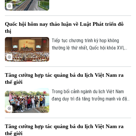
trong đó đặt mục tiêu khép kín 5 tuyến
đường vành đai vào năm 2027 và tiếp tục
nghiên cứu bổ sung nhiều tuyến đường
Quốc hội hôm nay thảo luận về Luật Phát triển đô
sắt đô thị, kỳ vọng sẽ tạo động lực phát
thị
triển kinh tế - xã hội và giải quyết bài toán
ùn tắc giao thông của Thủ đô.
Tiếp tục chương trình kỳ họp không
thường lệ thứ nhất, Quốc hội khóa XVI,
hôm nay (7/8), Quốc hội nghe trình bày Tờ
trình và Báo cáo thẩm tra về ba dự án
luật quan trọng, trong đó có Luật Phát
Tăng cường hợp tác quảng bá du lịch Việt Nam ra
triển đô thị.
thế giới
Trong bối cảnh ngành du lịch Việt Nam
đang duy trì đà tăng trưởng mạnh và đặt
mục tiêu đón khoảng 25 triệu lượt khách
quốc tế trong năm 2026, việc mở rộng
hợp tác với các đối tác có mạng lưới toàn
Tăng cường hợp tác quảng bá du lịch Việt Nam ra
cầu được xem là giải pháp quan trọng để
thế giới
nâng cao hiệu quả xúc tiến, quảng bá