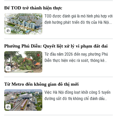
trên địa bàn thành phố Hà Nội chủ trì
Để TOD trở thành hiện thực
cuộc họp làm việc với các sở, ngành và
địa phương liên quan về tình hình giải
TOD được đánh giá là mô hình phù hợp với
phóng mặt bằng một số dự án, công trình
định hướng phát triển đô thị của Hà Nội.
trọng điểm trên địa bàn thành phố.
Tuy nhiên, để triển khai thành công cần
nhiều cơ chế đồng bộ về quy hoạch, đất
đai, nguồn vốn và tổ chức thực hiện. Cơ
Phường Phú Diễn: Quyết liệt xử lý vi phạm đất đai
quan Báo và Phát thanh, Truyền hình Hà
Nội đã có cuộc trao đổi với ông Nguyễn
Từ đầu năm 2026 đến nay, phường Phú
Bá Sơn, Phó Trưởng Ban Quản lý Đường
Diễn thực hiện việc rà soát, thông kê
sắt đô thị Hà Nội.
cũng như ra quân xử lý vi phạm đất đai.
Với tinh thần "nói thật, làm thật", chính
quyền địa phương đang mở đợt cao điểm
Từ Metro đến không gian đô thị mới
cưỡng chế, giải tỏa các trường hợp vi
phạm đất đai, lấn chiếm đất nông nghiệp,
Việc Hà Nội đồng loạt khởi công 5 tuyến
đất công tồn tại nhiều năm qua.
đường sắt đô thị không chỉ đánh dấu
bước tăng tốc trong phát triển hạ tầng
giao thông mà còn mở ra cơ hội hiện thực