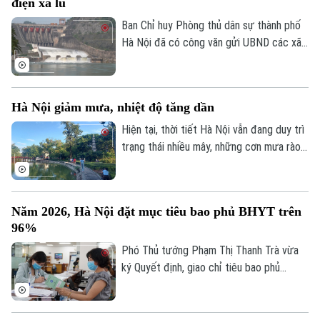
điện xả lũ
thông đa phương tiện, Trường Đại học
FPT Hà Nội thực hiện.
Ban Chỉ huy Phòng thủ dân sự thành phố
Liên hệ đường dây nóng (bấm để gọi)
Hà Nội đã có công văn gửi UBND các xã,
Tòa soạn
Tòa soạn
phường ven ba tuyến sông: Đà, Hồng,
Đuống, đề nghị tập trung triển khai các
0865.116.699 (hotline)
0865.116.699
biện pháp đảm bảo an toàn hạ du khi vận
Hà Nội giảm mưa, nhiệt độ tăng dần
hành hồ chứa thủy điện Hòa Bình.
Hiện tại, thời tiết Hà Nội vẫn đang duy trì
trạng thái nhiều mây, những cơn mưa rào
rải rác từ đêm 6/8 còn xuất hiện ở một
vài khu vực trong thành phố, nhiệt độ dao
động từ 26-28 độ, độ ẩm không khí giữ ở
Năm 2026, Hà Nội đặt mục tiêu bao phủ BHYT trên
mức cao trên 90% khiến cảm giác hơi ẩm
96%
ướt.
Phó Thủ tướng Phạm Thị Thanh Trà vừa
ký Quyết định, giao chỉ tiêu bao phủ
BHYT cho UBND các tỉnh, thành phố giai
đoạn 2026-2030. Theo quyết định, tỷ lệ
bao phủ BHYT toàn quốc được giao tăng