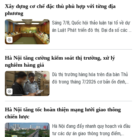
hóa mô hình phát triển đô thị theo định
Xây dựng cơ chế đặc thù phù hợp với từng địa
hướng giao thông công cộng - TOD. Đây
phương
được xem là "chìa khóa" để kết nối giao
thông với quy hoạch đô thị, khai thác hiệu
Sáng 7/8, Quốc hội thảo luận tại tổ về dự
quả quỹ đất và từng bước hình thành
án Luật Phát triển đô thị. Đại đa số các ý
những không gian sống hiện đại, bền vững.
kiến đánh giá cao dự án có sự đổi mới tư
duy làm luật mạnh mẽ. Tuy nhiên, đại biểu
cho rằng việc xây dựng cơ chế đặc thù
Theo dõi Hà Nội On
Hà Nội tăng cường kiểm soát thị trường, xử lý
phải căn cứ vào tình hình, đặc điểm của
nghiêm hàng giả
mỗi địa phương.
Dù thị trường hàng hóa trên địa bàn Thủ
đô trong tháng 7/2026 cơ bản ổn định,
tuy nhiên tình trạng kinh doanh hàng giả,
hàng lậu và gian lận thương mại vẫn tiềm
ẩn nhiều diễn biến phức tạp. Lực lượng
Hà Nội tăng tốc hoàn thiện mạng lưới giao thông
Quản lý thị trường Hà Nội đang tiếp tục
chiến lược
siết chặt kiểm soát, đặc biệt là trên môi
trường thương mại điện tử.
Hà Nội đang đẩy nhanh quy hoạch và đầu
tư các dự án giao thông trọng điểm,