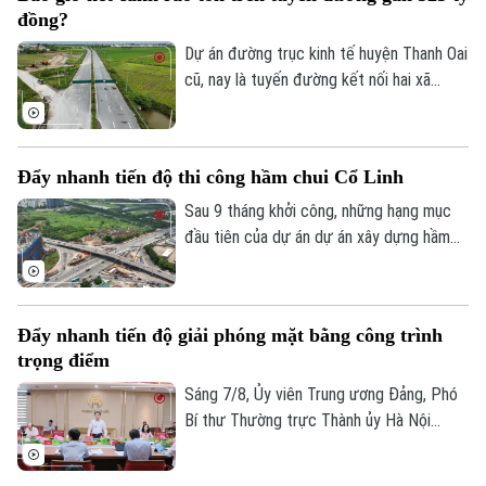
nông nghiệp, đất công do Nhà nước quản
Điện ảnh
đồng?
lý.
Dự án đường trục kinh tế huyện Thanh Oai
Thời trang
cũ, nay là tuyến đường kết nối hai xã
Thanh Oai và Tam Hưng là dự án chậm
Âm nhạc
tiến độ kéo dài với hai lần UBND thành
phố phải gia hạn thời gian hoàn thành. Với
Đẩy nhanh tiến độ thi công hầm chui Cổ Linh
mốc thời điểm phải đưa vào khai thác
trong năm 2026, công trình có tổng mức
Sau 9 tháng khởi công, những hạng mục
đầu tư gần 524 tỷ đồng này liệu có đảm
đầu tiên của dự án dự án xây dựng hầm
bảo đúng tiến độ như chỉ đạo hay sẽ tiếp
chui nút giao Cổ Linh - đường dẫn cầu
tục tồn tại cảnh rào tôn, “đắp chiếu”?
Vĩnh Tuy (phường Long Biên, Hà Nội) đã
dần dần thành hình. Các đơn vị thi công
Đẩy nhanh tiến độ giải phóng mặt bằng công trình
đang “cuốn chiếu” triển khai kết cấu hầm,
trọng điểm
đường dẫn cùng hệ thống hạ tầng kỹ
thuật theo đúng kế hoạch.
Sáng 7/8, Ủy viên Trung ương Đảng, Phó
Bí thư Thường trực Thành ủy Hà Nội
Nguyễn Trọng Đông - Trưởng ban Chỉ đạo
giải phóng mặt bằng các dự án đầu tư