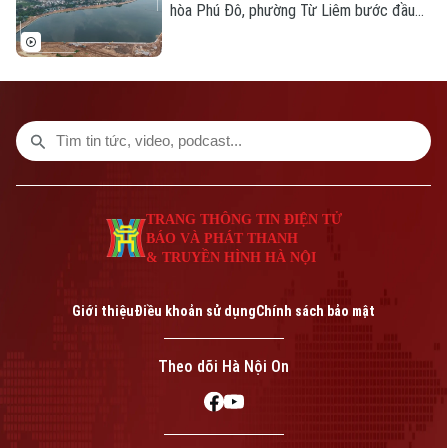
nghe phổ biến sang trực tiếp trải nghiệm,
hòa Phú Đô, phường Từ Liêm bước đầu
thực hành.
đã phát huy hiệu quả trong việc điều tiết
nước, góp phần giảm tình trạng ngập úng
tại khu vực phía Tây Thủ đô.
TRANG THÔNG TIN ĐIỆN TỬ
BÁO VÀ PHÁT THANH
& TRUYỀN HÌNH HÀ NỘI
Giới thiệu
Điều khoản sử dụng
Chính sách bảo mật
Theo dõi Hà Nội On