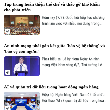
Tập trung hoàn thiện thể chế và tháo gỡ khó khăn
dần qua từng năm. Năm 2026, nhiều địa
cho phát triển
phương được giao chỉ tiêu ở mức cao
như Hà Nội đạt 96,25%, TP Hồ Chí Minh
Hôm nay (7/8), Quốc hội tiếp tục chương
đạt 96%. Đến năm 2030, tất cả các tỉnh,
trình làm việc với nhiều nội dung trọng
thành phố đều phải hoàn thành mục tiêu
tâm về công tác lập pháp và xem xét các
bao phủ BHYT 100%.
cơ chế, chính sách phát triển đặc thù.
Trong đó, Dự án Luật Phát triển đô thị
An ninh mạng phải gắn kết giữa 'bảo vệ hệ thống' và
được kỳ vọng tháo gỡ điểm nghẽn về thể
'bảo vệ con người'
chế, hạ tầng, nguồn lực và quản trị, thúc
đẩy các đô thị phát triển nhanh, bền
Phát biểu tại Lễ kỷ niệm Ngày An ninh
vững.
mạng Việt Nam sáng 6/8, Thủ tướng Lê
Minh Hưng - Trưởng Ban Chỉ đạo An ninh
mạng quốc gia yêu cầu công tác bảo đảm
an ninh mạng phải gắn kết chặt chẽ giữa
AI và quản trị dữ liệu trong hoạt động ngân hàng
"bảo vệ hệ thống" và "bảo vệ con người",
lấy sự an toàn, bình yên và hạnh phúc của
Hiệp hội Ngân hàng Việt Nam đã tổ chức
Nhân dân làm thước đo cao nhất cho mọi
Hội thảo "AI và quản trị dữ liệu trong hoạt
chính sách.
động ngân hàng". Hội thảo thu hút sự