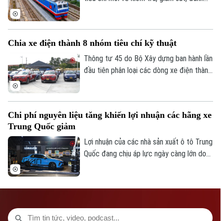
Số 3-5 Huỳnh Thúc Kháng-Phường Láng-Hà Nội
giá và nghiệm thu chất lượng dịch vụ quản
Giám đốc: VŨ MINH TUẤN
lý, bảo trì kết cấu hạ tầng đường sắt quốc
gia.
Phó Giám đốc: Nguyễn Kim Khiêm, Nguyễn Minh Đức, Nguyễn Thành Lợi
Chia xe điện thành 8 nhóm tiêu chí kỹ thuật
Thông tư 45 do Bộ Xây dựng ban hành lần
đầu tiên phân loại các dòng xe điện thành
8 nhóm với tiêu chí kỹ thuật cụ thể.
Chi phí nguyên liệu tăng khiến lợi nhuận các hãng xe
Trung Quốc giảm
Lợi nhuận của các nhà sản xuất ô tô Trung
Quốc đang chịu áp lực ngày càng lớn do
giá nguyên liệu đầu vào tăng mạnh.