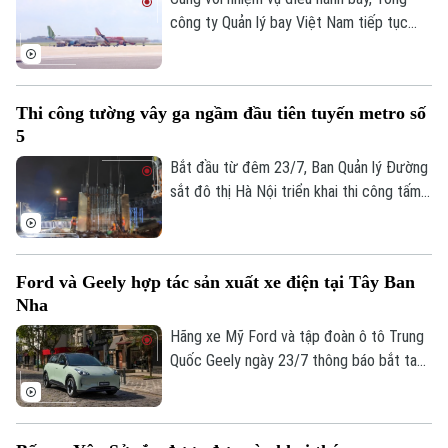
công ty Quản lý bay Việt Nam tiếp tục
đẩy mạnh các giải pháp tối ưu hóa vùng
trời và nâng cao năng lực khai thác.
Thi công tường vây ga ngầm đầu tiên tuyến metro số
5
Bắt đầu từ đêm 23/7, Ban Quản lý Đường
sắt đô thị Hà Nội triển khai thi công tấm
tường vây đầu tiên tại ga ngầm S3 của
tuyến Metro số 5 Văn Cao - Hòa Lạc,
đánh dấu dự án chính thức bước vào giai
Ford và Geely hợp tác sản xuất xe điện tại Tây Ban
đoạn thi công kết cấu ngầm.
Nha
Hãng xe Mỹ Ford và tập đoàn ô tô Trung
Quốc Geely ngày 23/7 thông báo bắt tay
sản xuất xe điện tại Tây Ban Nha. Động
thái này diễn ra trong bối cảnh các nhà
sản xuất ô tô Trung Quốc đang đẩy mạnh