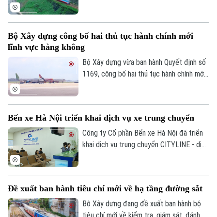
2021-2030, tầm nhìn đến năm 2050 với
định hướng mở rộng hệ thống đường sắt
quốc gia và tăng cường kết nối quốc tế.
Bộ Xây dựng công bố hai thủ tục hành chính mới
lĩnh vực hàng không
Bộ Xây dựng vừa ban hành Quyết định số
1169, công bố hai thủ tục hành chính mới
cùng nhiều nội dung sửa đổi, thay thế
trong lĩnh vực hàng không thuộc phạm vi
quản lý của Bộ.
Bến xe Hà Nội triển khai dịch vụ xe trung chuyển
Công ty Cổ phần Bến xe Hà Nội đã triển
khai dịch vụ trung chuyển CITYLINE - dịch
vụ giúp kết nối hành khách từ nhà đến bến
Bản quyền thuộc về Cơ quan Báo và Phát thanh Truyền hình Hà Nội Giấy
phép số: Số 63/GP-TTDT, cấp ngày 10/05/2023
xe và từ bến xe về nhà, gia tăng tiện ích
và tạo dựng hình ảnh bến xe thân thiện,
TRANG THÔNG TIN ĐIỆN TỬ
Đề xuất ban hành tiêu chí mới về hạ tầng đường sắt
hiện đại, xây dựng hệ sinh thái phục vụ
CỦA CƠ QUAN BÁO VÀ PHÁT THANH TRUYỀN HÌNH HÀ NỘI
hành khách ngày càng hoàn thiện.
Bộ Xây dựng đang đề xuất ban hành bộ
tiêu chí mới về kiểm tra, giám sát, đánh