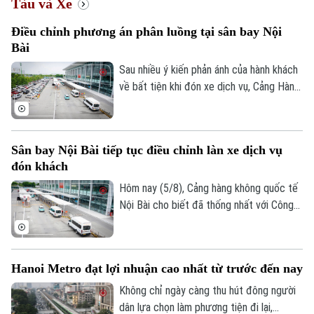
Tàu và Xe
Điều chỉnh phương án phân luồng tại sân bay Nội
Bài
Sau nhiều ý kiến phản ánh của hành khách
về bất tiện khi đón xe dịch vụ, Cảng Hàng
không quốc tế Nội Bài đã điều chỉnh
phương án phân luồng, cho phép xe công
nghệ đón khách tại khu vực có mái che và
Sân bay Nội Bài tiếp tục điều chỉnh làn xe dịch vụ
bổ sung lực lượng hỗ trợ ngay tại nhà ga.
đón khách
Hôm nay (5/8), Cảng hàng không quốc tế
Nội Bài cho biết đã thống nhất với Công
an cửa khẩu điều chỉnh làn đón khách
dành cho xe dịch vụ tại nhà ga T1 sau khi
tiếp nhận phản ánh của hành khách về
Hanoi Metro đạt lợi nhuận cao nhất từ trước đến nay
những bất tiện.
Chuyên mục
Không chỉ ngày càng thu hút đông người
dân lựa chọn làm phương tiện đi lại,
Thời sự