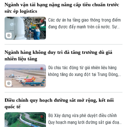
Ngành vận tải hạng nặng nâng cấp tiêu chuẩn trước
sức ép logistics
Các dự án hạ tầng giao thông trọng điểm
đang được đẩy mạnh trên cả nước. Sự
sôi động này kéo theo nhu cầu rất lớn về
phương tiện vận tải thương mại, đặc biệt
là phân khúc xe tải hạng nặng.
Ngành hàng không duy trì đà tăng trưởng dù giá
nhiên liệu tăng
Dù chịu tác động từ giá nhiên liệu hàng
không tăng do xung đột tại Trung Đông,
thị trường hàng không Việt Nam vẫn ghi
nhận tăng trưởng tích cực trong 6 tháng
đầu năm 2026 với hơn 45,4 triệu lượt hành
Điều chỉnh quy hoạch đường sắt mở rộng, kết nối
khách, tăng gần 10% so với cùng kỳ.
quốc tế
Bộ Xây dựng vừa phê duyệt điều chỉnh
Quy hoạch mạng lưới đường sắt giai đoạn