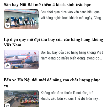
Sân bay Nội Bài mở thêm 4 kiosk sinh trắc học
Sau thời gian đưa vào vận hành hiệu quả
với hàng nghìn lượt khách mỗi ngày, Cảng
hàng không quốc tế Nội Bài vừa bổ sung
thêm 4 kiosk sinh trắc học tại nhà ga T1.
Việc mở rộng này nhằm đáp ứng nhu cầu
Lộ diện quy mô đội tàu bay của các hãng hàng không
làm thủ tục hàng không tự động ngày
Việt Nam
càng tăng của người dân.
Đội tàu bay của các hãng hàng không Việt
Nam đang có nhiều biến động, trong đó
Bamboo Airways là hãng thu hút sự chú ý
khi chỉ còn 3 tàu bay khai thác, giảm mạnh
so với giai đoạn cao điểm trước đây.
Bến xe Hà Nội đổi mới để nâng cao chất lượng phục
Theo dõi Hà Nội On
vụ
Không còn đơn thuần là nơi đón, trả
khách, các bến xe của Thủ đô hiện nay
đang từng bước trở thành những điểm