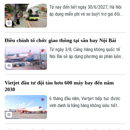
Tin tức
Sức khỏe
Kinh nghiệm
Từ nay đến hết ngày 30/6/2027, Hà Nội
Thị trường
Hướng nghiệp
Làng nghề
áp dụng miễn phí vé xe buýt trợ giá đối
Y tế
Thể thao
Đánh giá
với hành khách di chuyển trong phạm vi
Di tích
Vành đai 1 trên 45 tuyến buýt, nhằm
Dinh dưỡng
Bóng đá
Giải trí
khuyến khích người dân sử dụng phương
Điều chỉnh tổ chức giao thông tại sân bay Nội Bài
tiện giao thông công cộng. Để triển khai
Tư vấn sức khỏe
Quần vợt
hiệu quả, Thành phố yêu cầu cần xây dựng
Từ ngày 3/8, Cảng Hàng không quốc tế
Tin tức
Đã phát sóng
nhận diện với các tuyến xe buýt này.
Nội Bài sẽ áp dụng phương án phân luồng
Golf
giao thông mới tại cả Nhà ga hành khách
Sao
T1 và T2, với nhiều thay đổi liên quan đến
Điện ảnh
đường tiếp cận, khu vực đón trả khách và
Vietjet đầu tư đội tàu hơn 600 máy bay đến năm
các bãi đỗ ô tô.
2030
Thời trang
6 tháng đầu năm, Vietjet tiếp tục được
Âm nhạc
vinh danh là hãng hàng không siêu tiết
kiệm tốt nhất thế giới, top 10 hãng hàng
không chi phí thấp an toàn nhất năm 2026,
nơi làm việc tốt nhất toàn cầu, nơi làm