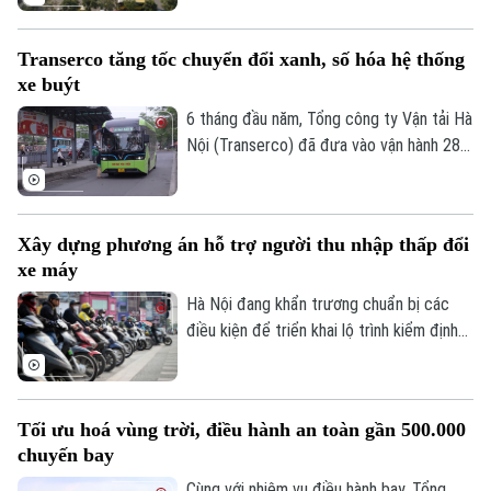
trung chuyển hiện đại với nhiều tiện ích,
hướng tới xây dựng hình ảnh bến xe Hà
Transerco tăng tốc chuyển đổi xanh, số hóa hệ thống
Nội an toàn, văn minh và thân thiện với
xe buýt
người dân.
6 tháng đầu năm, Tổng công ty Vận tải Hà
Nội (Transerco) đã đưa vào vận hành 281
xe buýt điện trên 17 tuyến, đồng thời,
hoàn thành kế hoạch bổ sung thêm 122
xe buýt điện cỡ trung và 43 xe buýt điện
Xây dựng phương án hỗ trợ người thu nhập thấp đổi
cỡ lớn theo các hợp đồng thầu mới.
xe máy
Hà Nội đang khẩn trương chuẩn bị các
điều kiện để triển khai lộ trình kiểm định
khí thải xe mô tô, xe gắn máy. Đáng chú ý,
thành phố sẽ xây dựng chính sách hỗ trợ
người dân đổi xe máy cũ, góp phần giảm ô
Tối ưu hoá vùng trời, điều hành an toàn gần 500.000
nhiễm không khí.
chuyến bay
Cùng với nhiệm vụ điều hành bay, Tổng