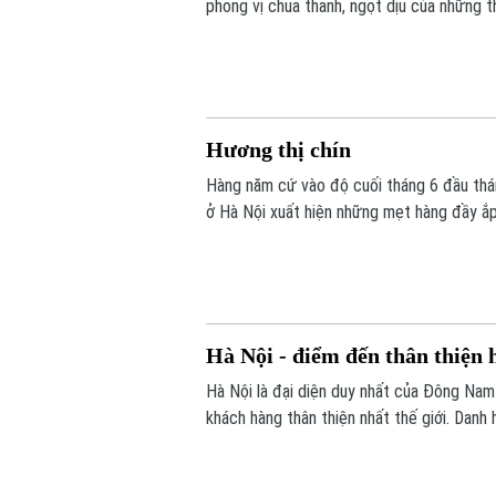
phong vị chua thanh, ngọt dịu của những 
thể thiếu. Nếu như trước đây, mận thường
nay đã được nâng tầm để trở thành nguồn
Hương thị chín
Hàng năm cứ vào độ cuối tháng 6 đầu tháng
ở Hà Nội xuất hiện những mẹt hàng đầy ắp 
chín về dâng cúng tổ tiên, chưng trong nh
nhanh, việc một gia đình ở thành phố có đ
Hà Nội - điểm đến thân thiện 
Hà Nội là đại diện duy nhất của Đông Nam
khách hàng thân thiện nhất thế giới. Danh
sản và văn hóa, mà còn từ sự mến khách c