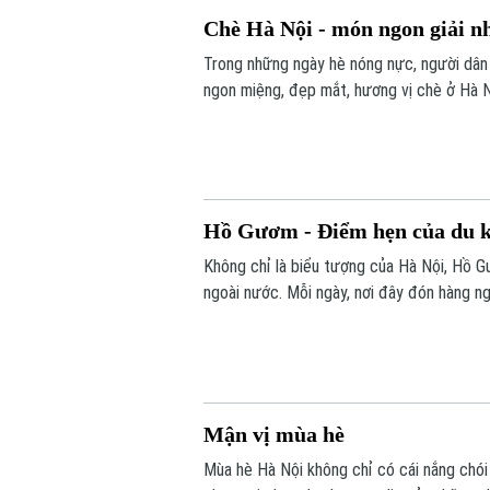
Chè Hà Nội - món ngon giải nh
Trong những ngày hè nóng nực, người dân 
ngon miệng, đẹp mắt, hương vị chè ở Hà Nộ
ghé thăm Thủ đô.
Hồ Gươm - Điểm hẹn của du 
Không chỉ là biểu tượng của Hà Nội, Hồ G
ngoài nước. Mỗi ngày, nơi đây đón hàng n
Thủ đô ngàn năm văn hiến.
Mận vị mùa hè
Mùa hè Hà Nội không chỉ có cái nắng chó