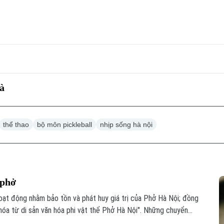
oà
thể thao
bộ môn pickleball
nhịp sống hà nội
 phở
 hoạt động nhằm bảo tồn và phát huy giá trị của Phở Hà Nội; đồng
 hóa từ di sản văn hóa phi vật thể Phở Hà Nội". Những chuyển
không chỉ bảo tồn một món ăn truyền thống, mà còn kiến tạo