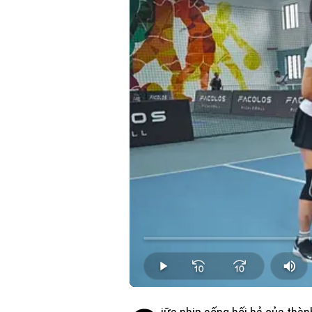
Loaded
:
0.00%
Play
Mut