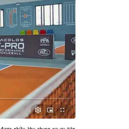
Picture-
Fullscreen
in-
Picture