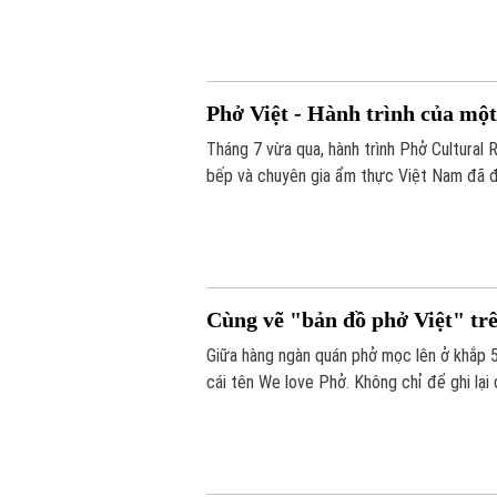
những giá trị mới từ di sản để phục vụ ph
Phở Việt - Hành trình của một
Tháng 7 vừa qua, hành trình Phở Cultural
bếp và chuyên gia ẩm thực Việt Nam đã đi
chỉ được chế biến và giới thiệu tới công 
nước Việt Nam, đưa hình ảnh Việt Nam đế
Cùng vẽ "bản đồ phở Việt" trê
Giữa hàng ngàn quán phở mọc lên ở khắp 5
cái tên We love Phở. Không chỉ để ghi lạ
nóng hổi vượt lên một món ăn thông thườn
trên đất khách.