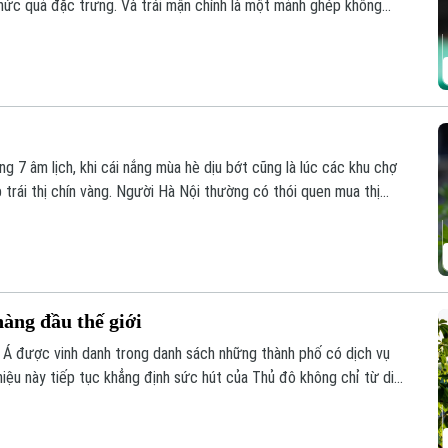
thức quả đặc trưng. Và trái mận chính là một mảnh ghép không
 chỉ được biết đến như một món ăn vặt dân dã quen thuộc, thì
 cảm hứng Á Đông hiện đại trên một bàn tiệc cao cấp.
 7 âm lịch, khi cái nắng mùa hè dịu bớt cũng là lúc các khu chợ
trái thị chín vàng. Người Hà Nội thường có thói quen mua thị
à hoặc cho con trẻ chơi. Tuy nhiên, cùng với tốc độ đô thị hóa
ất vườn trồng cây thị ngày càng hiếm hoi.
hàng đầu thế giới
 Á được vinh danh trong danh sách những thành phố có dịch vụ
 hiệu này tiếp tục khẳng định sức hút của Thủ đô không chỉ từ di
ủa con người Hà Nội.