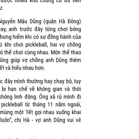
 được nhiều khu chung cư ưu tiên
ư.
Nguyễn Mậu Dũng (quận Hà Đông)
ay, anh trước đây từng chơi bóng
hưng hiếm khi có sự đồng hành của
ừ khi chơi pickleball, hai vợ chồng
ó thể chơi cùng nhau. Môn thể thao
cũng giúp vợ chồng anh Dũng thêm
ết và hiểu nhau hơn.
c đây mình thường hay chạy bộ, tuy
 bị hạn chế về không gian và thời
không linh động. Ông xã rủ mình đi
pickleball từ tháng 11 năm ngoái,
mùng một Tết gọi nhau xuống khai
luôn", chị Hà - vợ anh Dũng vui vẻ