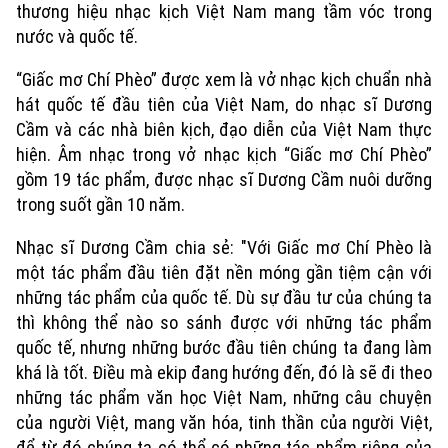
thương hiệu nhạc kịch Việt Nam mang tầm vóc trong
nước và quốc tế.
“Giấc mơ Chí Phèo” được xem là vở nhạc kịch chuẩn nhà
hát quốc tế đầu tiên của Việt Nam, do nhạc sĩ Dương
Cầm và các nhà biên kịch, đạo diễn của Việt Nam thực
hiện. Âm nhạc trong vở nhạc kịch “Giấc mơ Chí Phèo”
gồm 19 tác phẩm, được nhạc sĩ Dương Cầm nuôi dưỡng
trong suốt gần 10 năm.
Nhạc sĩ Dương Cầm chia sẻ: "Với Giấc mơ Chí Phèo là
một tác phẩm đầu tiên đặt nền móng gần tiệm cận với
những tác phẩm của quốc tế. Dù sự đầu tư của chúng ta
thì không thể nào so sánh được với những tác phẩm
quốc tế, nhưng những bước đầu tiên chúng ta đang làm
Xu hướng
khá là tốt. Điều mà ekip đang hướng đến, đó là sẽ đi theo
những tác phẩm văn học Việt Nam, những câu chuyện
của người Việt, mang văn hóa, tinh thần của người Việt,
để từ đó chúng ta có thể có những tác phẩm riêng của