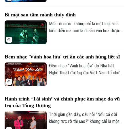
Báo Thiếu niên Tiền phong và Nhi đồng tổ
chức, với sự đồng hành chuyên môn của
Bí mật sau tấm mành thủy đình
Hội Nhạc sĩ Việt Nam, đã chính thức khép
lại. Đây không chỉ là đêm tranh tài của 32
Múa rối nước không chỉ là một loại hình
gương mặt xuất sắc nhất mà còn là sân
biểu diễn mà còn là di sản văn hóa được
khấu, nơi những ước mơ tuổi thơ được
gìn giữ qua nhiều thế hệ. Và phía sau
cất cánh bằng âm nhạc.
những tiếng cười, những tràng pháo tay
của khán giả là sự bền bỉ, khéo léo cùng
Đêm nhạc 'Vành hoa lửa' tri ân các anh hùng liệt sĩ
niềm đam mê của những nghệ sỹ đứng
lặng phía sau bức mành sân khấu.
Đêm nhạc “Vành hoa lửa” do Nhà hát
Nghệ thuật đương đại Việt Nam tổ chức
sẽ diễn ra lúc 19 giờ 30 ngày 26/7 tại
Không gian Văn hóa Việt (79 Hàng Trống,
Hà Nội). Chương trình hướng tới kỷ niệm
Hành trình ‘Tái sinh’ và chinh phục âm nhạc đa vũ
79 năm Ngày Thương binh - Liệt sĩ.
trụ của Tùng Dương
Thời gian gần đây, câu hỏi "Nếu cả đời
không rực rỡ thì sao?" không chỉ là một
chủ đề được thảo luận sôi nổi trên MXH