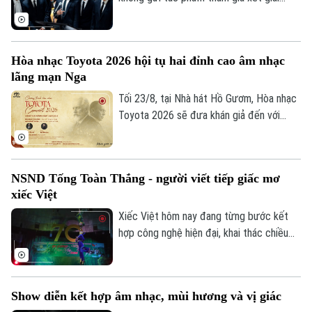
các cơ quan, đại sứ quán và đông đảo
Grammy lần thứ 69, nhằm phản đối việc
công chúng hai nước.
Viện Hàn lâm Ghi âm Mỹ bổ sung hạng
mục mới dành riêng cho nhạc pop châu Á.
Hòa nhạc Toyota 2026 hội tụ hai đỉnh cao âm nhạc
lãng mạn Nga
Tối 23/8, tại Nhà hát Hồ Gươm, Hòa nhạc
Toyota 2026 sẽ đưa khán giả đến với
những kiệt tác của âm nhạc lãng mạn Nga.
Dưới sự chỉ huy của nhạc trưởng Honna
Tetsuji, pianist Lưu Đức Anh cùng Dàn
NSND Tống Toàn Thắng - người viết tiếp giấc mơ
nhạc Giao hưởng Việt Nam sẽ trình diễn
xiếc Việt
các tác phẩm đỉnh cao của âm nhạc lãng
mạn Nga.
Xiếc Việt hôm nay đang từng bước kết
hợp công nghệ hiện đại, khai thác chiều
sâu văn hóa dân tộc và hướng tới xây
dựng những sản phẩm có sức cạnh tranh
trong ngành công nghiệp văn hóa. NSND
Show diễn kết hợp âm nhạc, mùi hương và vị giác
Tống Toàn Thắng, Giám đốc Liên đoàn