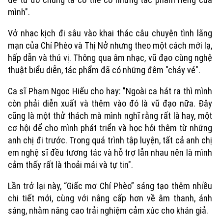
mình".
Vở nhạc kịch đi sâu vào khai thác câu chuyện tình lãng
mạn của Chí Phèo và Thị Nở nhưng theo một cách mới lạ,
hấp dẫn và thú vị. Thông qua âm nhạc, vũ đạo cùng nghệ
thuật biểu diễn, tác phẩm đã có những đêm "cháy vé".
Ca sĩ Phạm Ngọc Hiếu cho hay: "Ngoài ca hát ra thì mình
còn phải diễn xuất và thêm vào đó là vũ đạo nữa. Đây
cũng là một thử thách mà mình nghĩ rằng rất là hay, một
cơ hội để cho mình phát triển và học hỏi thêm từ những
anh chị đi trước. Trong quá trình tập luyện, tất cả anh chị
em nghệ sĩ đều tương tác và hỗ trợ lẫn nhau nên là mình
cảm thấy rất là thoải mái và tự tin".
Lần trở lại này, “Giấc mơ Chí Phèo” sáng tạo thêm nhiều
chi tiết mới, cùng với nâng cấp hơn về âm thanh, ánh
sáng, nhằm nâng cao trải nghiệm cảm xúc cho khán giả.