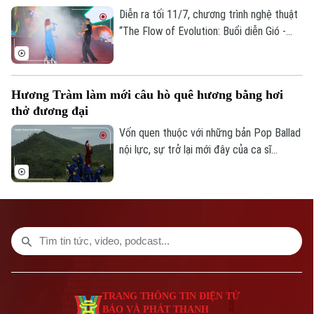
Diễn ra tối 11/7, chương trình nghệ thuật
“The Flow of Evolution: Buổi diễn Gió -
Nước - Mặt Trời" do Phái đoàn Liên minh
châu Âu (EU) tại Việt Nam tổ chức đã
mang đến hành trình kết nối giữa con
Hương Tràm làm mới câu hò quê hương bằng hơi
người, thiên nhiên và tương lai bền vững
thở đương đại
thông qua âm nhạc, vũ đạo và nghệ thuật
thị giác.
Vốn quen thuộc với những bản Pop Ballad
nội lực, sự trở lại mới đây của ca sĩ
Hương Tràm với sản phẩm dân gian đương
đại được sáng tạo trên giai điệu của
những câu hò ví giặm xứ Nghệ đã mang
một màu sắc hoàn toàn khác biệt.
TRANG THÔNG TIN ĐIỆN TỬ
BÁO VÀ PHÁT THANH