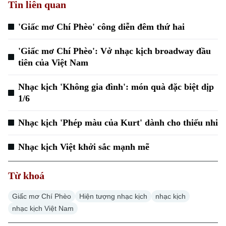
Tin liên quan
'Giấc mơ Chí Phèo' công diễn đêm thứ hai
'Giấc mơ Chí Phèo': Vở nhạc kịch broadway đầu
tiên của Việt Nam
Nhạc kịch 'Không gia đình': món quà đặc biệt dịp
1/6
Chuyên mục
Nhạc kịch 'Phép màu của Kurt' dành cho thiếu nhi
Thời sự
Nhạc kịch Việt khởi sắc mạnh mẽ
Hà Nội
Hà Nội
Từ khoá
Chính trị
Nhịp sống Hà Nội
Thế giới
Giấc mơ Chí Phèo
Hiện tượng nhạc kịch
nhạc kịch
Xã hội
nhạc kịch Việt Nam
Người Hà Nội
Tin tức
Kinh tế