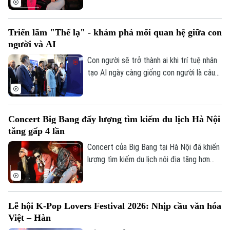
mà đã trở thành tựa đề sản phẩm âm
nhạc của Divo Tùng Dương. MV nhanh
Triển lãm "Thể lạ" - khám phá mối quan hệ giữa con
chóng vượt mốc hàng triệu lượt xem,
người và AI
đánh dấu bước đi đầy mới mẻ của một
giọng ca nội lực quyết định bước ra khỏi
Con người sẽ trở thành ai khi trí tuệ nhân
vùng an toàn.
tạo AI ngày càng giống con người là câu
hỏi được đặt ra tại triển lãm nghệ thuật
đương đại "Thể lạ" (The Alien Self) khai
mạc chiều 17/7 tại Hà Nội. Phó Chủ tịch
Concert Big Bang đẩy lượng tìm kiếm du lịch Hà Nội
UBND thành phố Hà Nội Vũ Thu Hà dự lễ
tăng gấp 4 lần
khai mạc.
Concert của Big Bang tại Hà Nội đã khiến
lượng tìm kiếm du lịch nội địa tăng hơn
bốn lần so với mức thông thường, theo
dữ liệu ghi nhận từ nền tảng công nghệ du
lịch tích hợp Traveloka.
Lễ hội K-Pop Lovers Festival 2026: Nhịp cầu văn hóa
Việt – Hàn