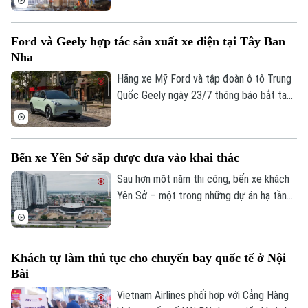
tuyến Metro số 5 Văn Cao - Hòa Lạc,
đánh dấu dự án chính thức bước vào giai
Ford và Geely hợp tác sản xuất xe điện tại Tây Ban
đoạn thi công kết cấu ngầm.
Nha
Hãng xe Mỹ Ford và tập đoàn ô tô Trung
Liên hệ đường dây nóng (bấm để gọi)
Quốc Geely ngày 23/7 thông báo bắt tay
sản xuất xe điện tại Tây Ban Nha. Động
Tòa soạn
Tòa soạn
thái này diễn ra trong bối cảnh các nhà
0865.116.699 (hotline)
0865.116.699
sản xuất ô tô Trung Quốc đang đẩy mạnh
Bến xe Yên Sở sắp được đưa vào khai thác
mở rộng quy mô tại thị trường châu Âu.
Sau hơn một năm thi công, bến xe khách
Yên Sở – một trong những dự án hạ tầng
giao thông trọng điểm của Hà Nội – đã
cơ bản hoàn thiện và sẵn sàng đưa vào
khai thác tạo thêm động lực hoàn thiện
Khách tự làm thủ tục cho chuyến bay quốc tế ở Nội
mạng lưới vận tải hành khách liên tỉnh ở
Bài
cửa ngõ phía Nam Thủ đô.
Vietnam Airlines phối hợp với Cảng Hàng