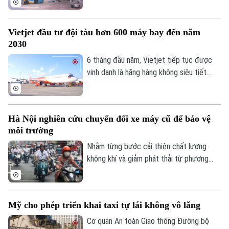
T1 và T2, với nhiều thay đổi liên quan đến
đường tiếp cận, khu vực đón trả khách và
Vietjet đầu tư đội tàu hơn 600 máy bay đến năm
các bãi đỗ ô tô.
2030
6 tháng đầu năm, Vietjet tiếp tục được
vinh danh là hãng hàng không siêu tiết
kiệm tốt nhất thế giới, top 10 hãng hàng
không chi phí thấp an toàn nhất năm 2026,
nơi làm việc tốt nhất toàn cầu, nơi làm
Hà Nội nghiên cứu chuyển đổi xe máy cũ để bảo vệ
việc tốt nhất châu Á. Tiền đề tăng trưởng
môi trường
mạnh mẽ nửa đầu năm 2026 cũng là động
lực để đơn vị phấn đấu đầu tư đội tàu
Nhằm từng bước cải thiện chất lượng
hơn 600 máy bay đến năm 2030.
không khí và giảm phát thải từ phương
tiện giao thông, Hà Nội đang nghiên cứu
cơ chế hỗ trợ người dân chuyển đổi xe
máy cũ sang phương tiện thân thiện với
Mỹ cho phép triển khai taxi tự lái không vô lăng
môi trường. Chính sách được kỳ vọng sẽ
tạo động lực để người dân đồng hành
Cơ quan An toàn Giao thông Đường bộ