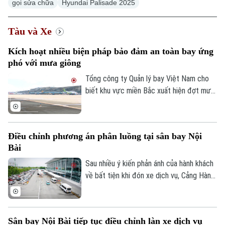
gọi sửa chữa
Hyundai Palisade 2025
Tàu và Xe
Kích hoạt nhiều biện pháp bảo đảm an toàn bay ứng
phó với mưa giông
Tổng công ty Quản lý bay Việt Nam cho
biết khu vực miền Bắc xuất hiện đợt mưa
dông mạnh trên diện rộng, ảnh hưởng
đáng kể đến hoạt động khai thác bay tại
nhiều sân bay. Điều kiện thời tiết bất lợi
Điều chỉnh phương án phân luồng tại sân bay Nội
khiến nhiều chuyến bay phải bay chờ, điều
Bài
chỉnh kế hoạch khai thác.
Sau nhiều ý kiến phản ánh của hành khách
về bất tiện khi đón xe dịch vụ, Cảng Hàng
không quốc tế Nội Bài đã điều chỉnh
phương án phân luồng, cho phép xe công
Chuyên mục
nghệ đón khách tại khu vực có mái che và
Sân bay Nội Bài tiếp tục điều chỉnh làn xe dịch vụ
bổ sung lực lượng hỗ trợ ngay tại nhà ga.