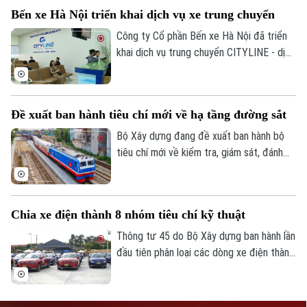
quản lý của Bộ.
CỦA CƠ QUAN BÁO VÀ PHÁT THANH TRUYỀN HÌNH HÀ NỘI
Bến xe Hà Nội triển khai dịch vụ xe trung chuyển
Số 3-5 Huỳnh Thúc Kháng-Phường Láng-Hà Nội
Công ty Cổ phần Bến xe Hà Nội đã triển
khai dịch vụ trung chuyển CITYLINE - dịch
Giám đốc: VŨ MINH TUẤN
vụ giúp kết nối hành khách từ nhà đến bến
Phó Giám đốc: Nguyễn Kim Khiêm, Nguyễn Minh Đức, Nguyễn Thành Lợi
xe và từ bến xe về nhà, gia tăng tiện ích
và tạo dựng hình ảnh bến xe thân thiện,
Đề xuất ban hành tiêu chí mới về hạ tầng đường sắt
hiện đại, xây dựng hệ sinh thái phục vụ
hành khách ngày càng hoàn thiện.
Bộ Xây dựng đang đề xuất ban hành bộ
tiêu chí mới về kiểm tra, giám sát, đánh
giá và nghiệm thu chất lượng dịch vụ quản
lý, bảo trì kết cấu hạ tầng đường sắt quốc
gia.
Chia xe điện thành 8 nhóm tiêu chí kỹ thuật
Thông tư 45 do Bộ Xây dựng ban hành lần
đầu tiên phân loại các dòng xe điện thành
8 nhóm với tiêu chí kỹ thuật cụ thể.