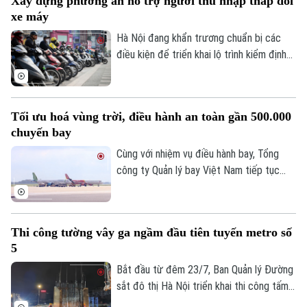
Xây dựng phương án hỗ trợ người thu nhập thấp đổi
cỡ lớn theo các hợp đồng thầu mới.
xe máy
Hà Nội đang khẩn trương chuẩn bị các
điều kiện để triển khai lộ trình kiểm định
khí thải xe mô tô, xe gắn máy. Đáng chú ý,
thành phố sẽ xây dựng chính sách hỗ trợ
người dân đổi xe máy cũ, góp phần giảm ô
Tối ưu hoá vùng trời, điều hành an toàn gần 500.000
nhiễm không khí.
chuyến bay
Cùng với nhiệm vụ điều hành bay, Tổng
công ty Quản lý bay Việt Nam tiếp tục
đẩy mạnh các giải pháp tối ưu hóa vùng
trời và nâng cao năng lực khai thác.
Thi công tường vây ga ngầm đầu tiên tuyến metro số
5
Bắt đầu từ đêm 23/7, Ban Quản lý Đường
sắt đô thị Hà Nội triển khai thi công tấm
tường vây đầu tiên tại ga ngầm S3 của