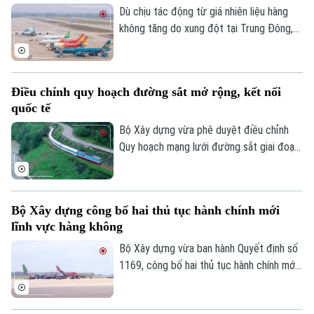
Dù chịu tác động từ giá nhiên liệu hàng
không tăng do xung đột tại Trung Đông,
thị trường hàng không Việt Nam vẫn ghi
nhận tăng trưởng tích cực trong 6 tháng
đầu năm 2026 với hơn 45,4 triệu lượt hành
Điều chỉnh quy hoạch đường sắt mở rộng, kết nối
khách, tăng gần 10% so với cùng kỳ.
quốc tế
Bộ Xây dựng vừa phê duyệt điều chỉnh
Quy hoạch mạng lưới đường sắt giai đoạn
2021-2030, tầm nhìn đến năm 2050 với
định hướng mở rộng hệ thống đường sắt
quốc gia và tăng cường kết nối quốc tế.
Bộ Xây dựng công bố hai thủ tục hành chính mới
lĩnh vực hàng không
Bộ Xây dựng vừa ban hành Quyết định số
Bản quyền thuộc về Cơ quan Báo và Phát thanh Truyền hình Hà Nội Giấy
1169, công bố hai thủ tục hành chính mới
phép số: Số 63/GP-TTDT, cấp ngày 10/05/2023
cùng nhiều nội dung sửa đổi, thay thế
trong lĩnh vực hàng không thuộc phạm vi
TRANG THÔNG TIN ĐIỆN TỬ