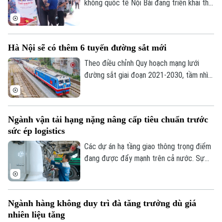
không quốc tế Nội Bài đang triển khai thử
nghiệm hệ thống kiosk tự động tại sân
bay quốc tế Nội Bài. Theo đó, hành khách
có thể tự làm thủ tục, gửi hành lý ký gửi
Hà Nội sẽ có thêm 6 tuyến đường sắt mới
qua hệ thống sẽ rút ngắn quá trình làm thủ
tục, giảm thời gian chờ tại khu vực check-
Theo điều chỉnh Quy hoạch mạng lưới
in vào các khung giờ cao điểm.
đường sắt giai đoạn 2021-2030, tầm nhìn
đến năm 2050, khu vực Hà Nội sẽ có
thêm 4 tuyến đường sắt quốc gia và 2
tuyến tốc độ cao.
Ngành vận tải hạng nặng nâng cấp tiêu chuẩn trước
sức ép logistics
Các dự án hạ tầng giao thông trọng điểm
đang được đẩy mạnh trên cả nước. Sự
sôi động này kéo theo nhu cầu rất lớn về
phương tiện vận tải thương mại, đặc biệt
là phân khúc xe tải hạng nặng.
Ngành hàng không duy trì đà tăng trưởng dù giá
nhiên liệu tăng