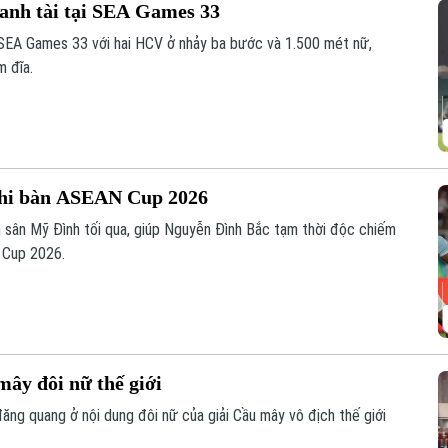
ranh tài tại SEA Games 33
 SEA Games 33 với hai HCV ở nhảy ba bước và 1.500 mét nữ,
 đĩa.
ghi bàn ASEAN Cup 2026
 sân Mỹ Đình tối qua, giúp Nguyễn Đình Bắc tạm thời độc chiếm
N Cup 2026.
mây đôi nữ thế giới
ăng quang ở nội dung đôi nữ của giải Cầu mây vô địch thế giới