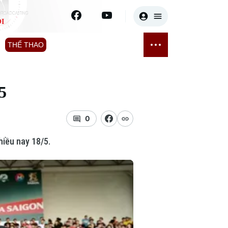
I
E
THỂ THAO
GIẢI TRÍ
ĐÃ PHÁT SÓNG
Bóng đá
Tin tức
5
ỡng
Quần vợt
Sao
sức khỏe
Golf
Điện ảnh
0
hiều nay 18/5.
Thời trang
Âm nhạc