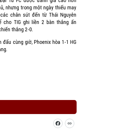
 Đại Từ FC được đánh giá cao hơn
hủ, nhưng trong một ngày thiếu may
 các chân sút đến từ Thái Nguyên
 cho TIG ghi liền 2 bàn thắng ấn
chiến thắng 2-0.
n đấu cùng giờ, Phoenix hòa 1-1 HG
ang.