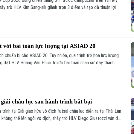
N Cup 2026 bằng chiến thắng 3-1 trước Campuchia trên sân Mỹ
thầy trò HLV Kim Sang-sik giành trọn 3 điểm và tạo đà thuận lợi
 với bài toán lực lượng tại ASIAD 20
h chuẩn bị cho ASIAD 20. Tuy nhiên, quá trình trẻ hóa lực lượng
ang đặt HLV Hoàng Văn Phúc trước bài toán nhân sự đầy thách
 châu lục.
giải châu lục sau hành trình bất bại
trình tại Giải giao hữu vô địch futsal châu lục diễn ra tại Thái Lan
ù không thể lên ngôi vô địch, thầy trò HLV Diego Giustozzi vẫn để
t bại và có những màn trình diễn ấn tượng trước các đối thủ hàng