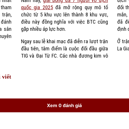
n nhất
Năm nay,
giải bóng đá 7 người vô địch
địch
Time
g tham
quốc gia 2025
đã mở rộng quy mô tổ
đối t
trận,
chức từ 5 khu vực lên thành 8 khu vực,
mắn,
, đánh
điều này đồng nghĩa với việc BTC cũng
đã để
a sân
gặp nhiều áp lực hơn.
định 
huyên
Ngay sau lễ khai mạc đã diễn ra lượt trận
Ở trậ
đầu tiên, tâm điểm là cuộc đối đầu giữa
La Gi
TIG và Đại Từ FC. Các nhà đương kim vô
 viết
Xem 0 đánh giá