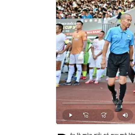
Loaded
:
0.00%
Play
Mut