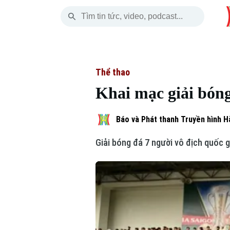
Thứ Bảy
THỜI SỰ
HÀ NỘI
THẾ GIỚI
08 Tháng 08, 2026
Hà Nội
Nhịp sống Hà Nộ
Tin tức
Thể thao
Khai mạc giải bóng
Chính trị
Người Hà Nội
Quân s
Xã hội
Khoảnh khắc Hà 
Hồ sơ
Báo và Phát thanh Truyền hình H
Giải bóng đá 7 người vô địch quốc 
An ninh trật tự
Ẩm thực
Người V
Skip Ad
Công nghệ