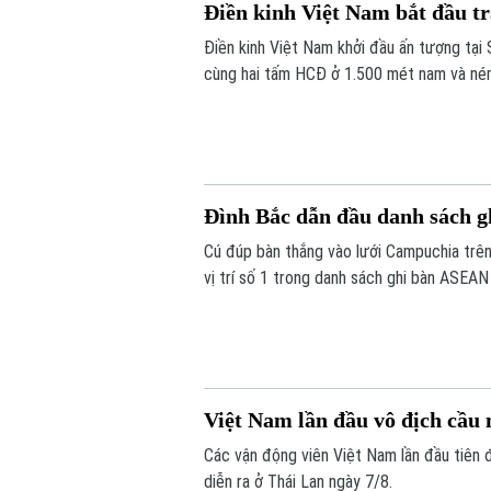
Điền kinh Việt Nam bắt đầu t
Điền kinh Việt Nam khởi đầu ấn tượng tại
cùng hai tấm HCĐ ở 1.500 mét nam và ném
Đình Bắc dẫn đầu danh sách 
Cú đúp bàn thắng vào lưới Campuchia trên
vị trí số 1 trong danh sách ghi bàn ASEA
Việt Nam lần đầu vô địch cầu 
Các vận động viên Việt Nam lần đầu tiên đ
diễn ra ở Thái Lan ngày 7/8.