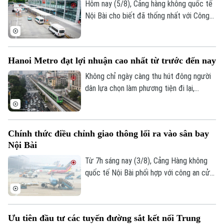
Hôm nay (5/8), Cảng hàng không quốc tế
Điện ảnh
Nội Bài cho biết đã thống nhất với Công
an cửa khẩu điều chỉnh làn đón khách
Thời trang
dành cho xe dịch vụ tại nhà ga T1 sau khi
tiếp nhận phản ánh của hành khách về
Âm nhạc
Hanoi Metro đạt lợi nhuận cao nhất từ trước đến nay
những bất tiện.
Không chỉ ngày càng thu hút đông người
dân lựa chọn làm phương tiện đi lại,
đường sắt đô thị Hà Nội cũng ghi nhận
những tín hiệu tích cực về hiệu quả hoạt
động. Trong 6 tháng đầu năm, Hanoi
Chính thức điều chỉnh giao thông lối ra vào sân bay
Metro đạt mức lợi nhuận cao nhất từ
Nội Bài
trước đến nay trong các kỳ báo cáo nửa
đầu năm.
Từ 7h sáng nay (3/8), Cảng Hàng không
quốc tế Nội Bài phối hợp với công an cửa
khẩu chính thức triển khai phương án phân
luồng giao thông mới tại khu vực tiếp cận
nhà ga hành khách T1 và T2. Những điều
Ưu tiên đầu tư các tuyến đường sắt kết nối Trung
chỉnh ngay tại lối ra - vào sân bay này