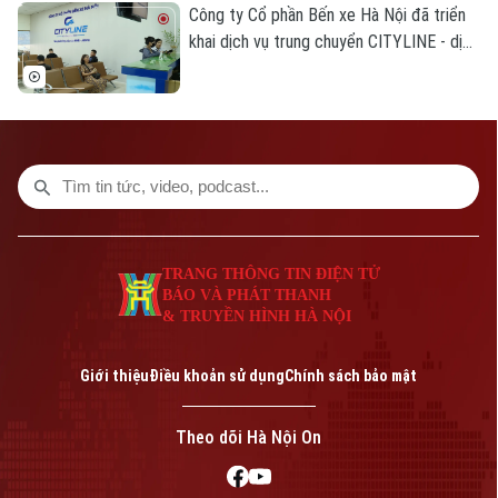
Công ty Cổ phần Bến xe Hà Nội đã triển
khai dịch vụ trung chuyển CITYLINE - dịch
vụ giúp kết nối hành khách từ nhà đến bến
xe và từ bến xe về nhà, gia tăng tiện ích
và tạo dựng hình ảnh bến xe thân thiện,
hiện đại, xây dựng hệ sinh thái phục vụ
hành khách ngày càng hoàn thiện.
TRANG THÔNG TIN ĐIỆN TỬ
BÁO VÀ PHÁT THANH
& TRUYỀN HÌNH HÀ NỘI
Giới thiệu
Điều khoản sử dụng
Chính sách bảo mật
Theo dõi Hà Nội On