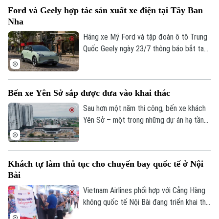
đánh dấu dự án chính thức bước vào giai
Ford và Geely hợp tác sản xuất xe điện tại Tây Ban
đoạn thi công kết cấu ngầm.
Nha
Hãng xe Mỹ Ford và tập đoàn ô tô Trung
Quốc Geely ngày 23/7 thông báo bắt tay
sản xuất xe điện tại Tây Ban Nha. Động
thái này diễn ra trong bối cảnh các nhà
sản xuất ô tô Trung Quốc đang đẩy mạnh
Bến xe Yên Sở sắp được đưa vào khai thác
mở rộng quy mô tại thị trường châu Âu.
Sau hơn một năm thi công, bến xe khách
Yên Sở – một trong những dự án hạ tầng
giao thông trọng điểm của Hà Nội – đã
cơ bản hoàn thiện và sẵn sàng đưa vào
khai thác tạo thêm động lực hoàn thiện
Khách tự làm thủ tục cho chuyến bay quốc tế ở Nội
mạng lưới vận tải hành khách liên tỉnh ở
Bài
cửa ngõ phía Nam Thủ đô.
Vietnam Airlines phối hợp với Cảng Hàng
không quốc tế Nội Bài đang triển khai thử
nghiệm hệ thống kiosk tự động tại sân