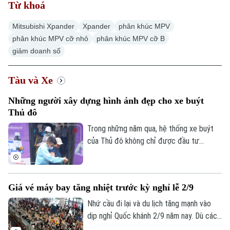
Từ khoá
Mitsubishi Xpander
Xpander
phân khúc MPV
phân khúc MPV cỡ nhỏ
phân khúc MPV cỡ B
giảm doanh số
Tàu và Xe
Chuyên mục
Những người xây dựng hình ảnh đẹp cho xe buýt
Thời sự
Thủ đô
Trong những năm qua, hệ thống xe buýt
Hà Nội
Hà Nội
của Thủ đô không chỉ được đầu tư
phương tiện hiện đại mà còn chú trọng
Chính trị
Nhịp sống Hà Nội
Thế giới
đến việc nâng cao chất lượng phục vụ.
Những hành động nhỏ, cách ứng xử tận
Xã hội
Người Hà Nội
Giá vé máy bay tăng nhiệt trước kỳ nghỉ lễ 2/9
tình, trách nhiệm của đội ngũ công nhân
Tin tức
Kinh tế
lái xe, nhân viên phục vụ đã góp phần tạo
Nhứ cầu đi lại và du lịch tăng mạnh vào
An ninh trật tự
Khoảnh khắc Hà Nội
Quân sự
dựng niềm tin, để xe buýt ngày càng trở
dịp nghỉ Quốc khánh 2/9 năm nay. Dù các
Tin tức
Nhà đất
Công nghệ
thành lựa chọn quen thuộc của nhiều
hãng hàng không đã bổ sung thêm chỗ,