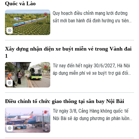
Quốc và Lào
nhằm giảm ùn tắc và tối ưu hóa giao
thông.
Quy hoạch điều chỉnh mạng lưới đường
sắt mới ban hành đã định hướng ưu tiên
đầu tư các tuyến đường kết nối với Trung
Quốc và Lào trước năm 2030.
Xây dựng nhận diện xe buýt miễn vé trong Vành đai
1
Từ nay đến hết ngày 30/6/2027, Hà Nội
áp dụng miễn phí vé xe buýt trợ giá đối
với hành khách di chuyển trong phạm vi
Vành đai 1 trên 45 tuyến buýt, nhằm
khuyến khích người dân sử dụng phương
Điều chỉnh tổ chức giao thông tại sân bay Nội Bài
tiện giao thông công cộng. Để triển khai
hiệu quả, Thành phố yêu cầu cần xây dựng
Từ ngày 3/8, Cảng Hàng không quốc tế
nhận diện với các tuyến xe buýt này.
Nội Bài sẽ áp dụng phương án phân luồng
giao thông mới tại cả Nhà ga hành khách
T1 và T2, với nhiều thay đổi liên quan đến