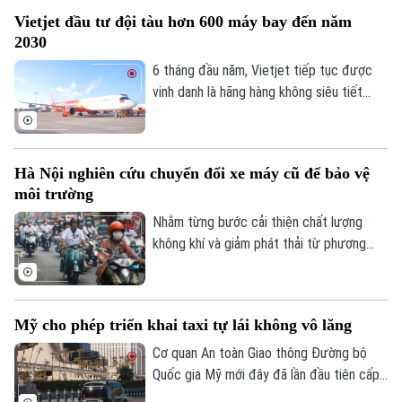
đường tiếp cận, khu vực đón trả khách và
Vietjet đầu tư đội tàu hơn 600 máy bay đến năm
các bãi đỗ ô tô.
2030
6 tháng đầu năm, Vietjet tiếp tục được
vinh danh là hãng hàng không siêu tiết
kiệm tốt nhất thế giới, top 10 hãng hàng
không chi phí thấp an toàn nhất năm 2026,
nơi làm việc tốt nhất toàn cầu, nơi làm
Hà Nội nghiên cứu chuyển đổi xe máy cũ để bảo vệ
Theo dõi Hà Nội On
việc tốt nhất châu Á. Tiền đề tăng trưởng
môi trường
mạnh mẽ nửa đầu năm 2026 cũng là động
lực để đơn vị phấn đấu đầu tư đội tàu
Nhằm từng bước cải thiện chất lượng
hơn 600 máy bay đến năm 2030.
không khí và giảm phát thải từ phương
tiện giao thông, Hà Nội đang nghiên cứu
cơ chế hỗ trợ người dân chuyển đổi xe
máy cũ sang phương tiện thân thiện với
Mỹ cho phép triển khai taxi tự lái không vô lăng
môi trường. Chính sách được kỳ vọng sẽ
tạo động lực để người dân đồng hành
Cơ quan An toàn Giao thông Đường bộ
cùng thành phố xây dựng Thủ đô xanh,
Quốc gia Mỹ mới đây đã lần đầu tiên cấp
sạch và bền vững.
phép cho Zoox – công ty xe tự lái của