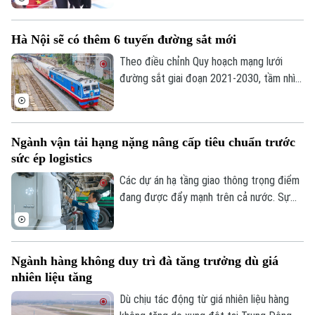
bay quốc tế Nội Bài. Theo đó, hành khách
có thể tự làm thủ tục, gửi hành lý ký gửi
Hà Nội sẽ có thêm 6 tuyến đường sắt mới
qua hệ thống sẽ rút ngắn quá trình làm thủ
tục, giảm thời gian chờ tại khu vực check-
Theo điều chỉnh Quy hoạch mạng lưới
in vào các khung giờ cao điểm.
đường sắt giai đoạn 2021-2030, tầm nhìn
đến năm 2050, khu vực Hà Nội sẽ có
thêm 4 tuyến đường sắt quốc gia và 2
tuyến tốc độ cao.
Ngành vận tải hạng nặng nâng cấp tiêu chuẩn trước
sức ép logistics
Các dự án hạ tầng giao thông trọng điểm
đang được đẩy mạnh trên cả nước. Sự
sôi động này kéo theo nhu cầu rất lớn về
phương tiện vận tải thương mại, đặc biệt
là phân khúc xe tải hạng nặng.
Ngành hàng không duy trì đà tăng trưởng dù giá
nhiên liệu tăng
Bản quyền thuộc về Cơ quan Báo và Phát thanh Truyền hình Hà Nội Giấy
phép số: Số 63/GP-TTDT, cấp ngày 10/05/2023
Dù chịu tác động từ giá nhiên liệu hàng