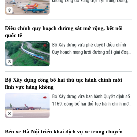
không tăng do xung đột tại Trung Đông,
TRANG THÔNG TIN ĐIỆN TỬ
thị trường hàng không Việt Nam vẫn ghi
CỦA CƠ QUAN BÁO VÀ PHÁT THANH TRUYỀN HÌNH HÀ NỘI
nhận tăng trưởng tích cực trong 6 tháng
Số 3-5 Huỳnh Thúc Kháng-Phường Láng-Hà Nội
đầu năm 2026 với hơn 45,4 triệu lượt hành
Điều chỉnh quy hoạch đường sắt mở rộng, kết nối
khách, tăng gần 10% so với cùng kỳ.
Giám đốc: VŨ MINH TUẤN
quốc tế
Phó Giám đốc: Nguyễn Kim Khiêm, Nguyễn Minh Đức, Nguyễn Thành Lợi
Bộ Xây dựng vừa phê duyệt điều chỉnh
Quy hoạch mạng lưới đường sắt giai đoạn
2021-2030, tầm nhìn đến năm 2050 với
định hướng mở rộng hệ thống đường sắt
quốc gia và tăng cường kết nối quốc tế.
Bộ Xây dựng công bố hai thủ tục hành chính mới
lĩnh vực hàng không
Bộ Xây dựng vừa ban hành Quyết định số
1169, công bố hai thủ tục hành chính mới
cùng nhiều nội dung sửa đổi, thay thế
trong lĩnh vực hàng không thuộc phạm vi
quản lý của Bộ.
Bến xe Hà Nội triển khai dịch vụ xe trung chuyển