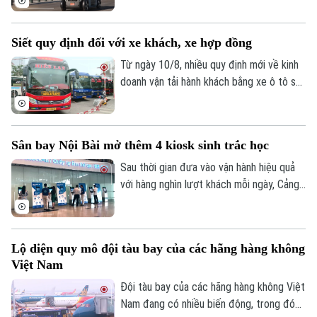
Amazon được triển khai thương mại có
giới hạn dịch vụ xe taxi tự lái không có vô
Siết quy định đối với xe khách, xe hợp đồng
lăng và các thiết bị điều khiển truyền
thống, đánh dấu bước đột phá lớn đối với
Từ ngày 10/8, nhiều quy định mới về kinh
ngành công nghiệp xe tự hành tại Mỹ.
doanh vận tải hành khách bằng xe ô tô sẽ
chính thức có hiệu lực. Trong đó, hoạt
động của xe hợp đồng được siết chặt.
Sân bay Nội Bài mở thêm 4 kiosk sinh trắc học
Sau thời gian đưa vào vận hành hiệu quả
với hàng nghìn lượt khách mỗi ngày, Cảng
hàng không quốc tế Nội Bài vừa bổ sung
thêm 4 kiosk sinh trắc học tại nhà ga T1.
Việc mở rộng này nhằm đáp ứng nhu cầu
Lộ diện quy mô đội tàu bay của các hãng hàng không
làm thủ tục hàng không tự động ngày
Việt Nam
càng tăng của người dân.
Đội tàu bay của các hãng hàng không Việt
Nam đang có nhiều biến động, trong đó