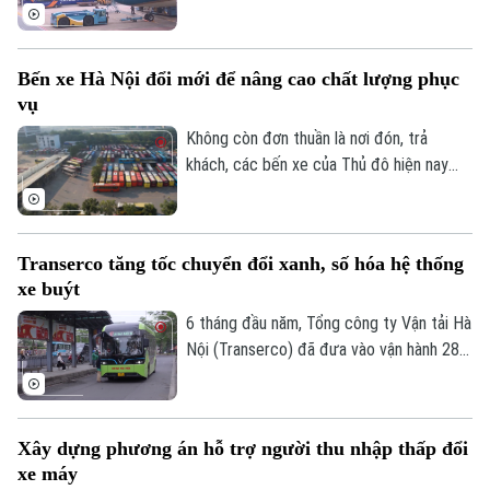
Bamboo Airways là hãng thu hút sự chú ý
khi chỉ còn 3 tàu bay khai thác, giảm mạnh
so với giai đoạn cao điểm trước đây.
Bến xe Hà Nội đổi mới để nâng cao chất lượng phục
vụ
Không còn đơn thuần là nơi đón, trả
khách, các bến xe của Thủ đô hiện nay
đang từng bước trở thành những điểm
trung chuyển hiện đại với nhiều tiện ích,
hướng tới xây dựng hình ảnh bến xe Hà
Transerco tăng tốc chuyển đổi xanh, số hóa hệ thống
Nội an toàn, văn minh và thân thiện với
xe buýt
người dân.
6 tháng đầu năm, Tổng công ty Vận tải Hà
Nội (Transerco) đã đưa vào vận hành 281
xe buýt điện trên 17 tuyến, đồng thời,
hoàn thành kế hoạch bổ sung thêm 122
xe buýt điện cỡ trung và 43 xe buýt điện
Xây dựng phương án hỗ trợ người thu nhập thấp đổi
cỡ lớn theo các hợp đồng thầu mới.
xe máy