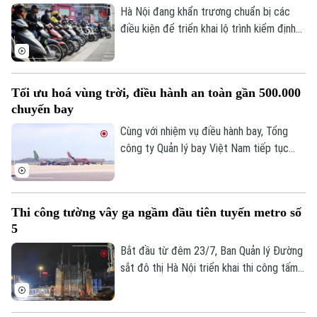
Hà Nội đang khẩn trương chuẩn bị các
điều kiện để triển khai lộ trình kiểm định
khí thải xe mô tô, xe gắn máy. Đáng chú ý,
Liên hệ đường dây nóng (bấm để gọi)
thành phố sẽ xây dựng chính sách hỗ trợ
Tòa soạn
Tòa soạn
người dân đổi xe máy cũ, góp phần giảm ô
Tối ưu hoá vùng trời, điều hành an toàn gần 500.000
0865.116.699 (hotline)
0865.116.699
nhiễm không khí.
chuyến bay
Cùng với nhiệm vụ điều hành bay, Tổng
công ty Quản lý bay Việt Nam tiếp tục
đẩy mạnh các giải pháp tối ưu hóa vùng
trời và nâng cao năng lực khai thác.
Thi công tường vây ga ngầm đầu tiên tuyến metro số
5
Bắt đầu từ đêm 23/7, Ban Quản lý Đường
sắt đô thị Hà Nội triển khai thi công tấm
tường vây đầu tiên tại ga ngầm S3 của
tuyến Metro số 5 Văn Cao - Hòa Lạc,