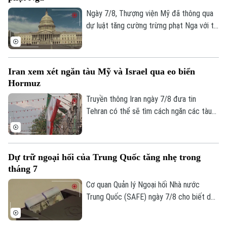
Ngày 7/8, Thượng viện Mỹ đã thông qua
dự luật tăng cường trừng phạt Nga với tỷ
lệ 86 phiếu thuận và 11 phiếu chống trong
phiên họp cuối cùng trước kỳ nghỉ hè.
Iran xem xét ngăn tàu Mỹ và Israel qua eo biển
Hormuz
Truyền thông Iran ngày 7/8 đưa tin
Tehran có thể sẽ tìm cách ngăn các tàu
của Mỹ và Israel đi qua eo biển Hormuz
theo khuôn khổ thỏa thuận hợp tác với
Oman nhằm mở lại tuyến hàng hải chiến
Dự trữ ngoại hối của Trung Quốc tăng nhẹ trong
lược này cho hoạt động thương mại.
tháng 7
Cơ quan Quản lý Ngoại hối Nhà nước
Trung Quốc (SAFE) ngày 7/8 cho biết dự
trữ ngoại hối của nước này tăng nhẹ trong
tháng 7, nhờ đồng USD suy yếu và diễn