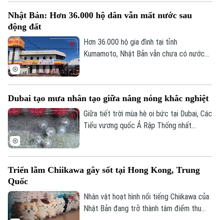
biến trái chiều của giá các loại tài sản
Nhật Bản: Hơn 36.000 hộ dân vẫn mất nước sau
trên thị trường toàn cầu.
động đất
Liên hệ đường dây nóng (bấm để gọi)
Hơn 36.000 hộ gia đình tại tỉnh
Tòa soạn
Tòa soạn
Kumamoto, Nhật Bản vẫn chưa có nước
0865.116.699 (hotline)
0865.116.699
sinh hoạt trong 10 ngày sau trận động
đất mạnh làm rung chuyển khu vực. Giới
chức địa phương cho biết việc khôi phục
Dubai tạo mưa nhân tạo giữa nắng nóng khắc nghiệt
hoàn toàn nguồn cung cấp nước dự kiến
phải đến cuối tháng 8 mới hoàn tất.
Giữa tiết trời mùa hè oi bức tại Dubai, Các
Tiểu vương quốc Ả Rập Thống nhất
(UAE), du khách đã có cơ hội tận hưởng
không gian mát mẻ dưới những cơn mưa
nhân tạo trên một tuyến phố nghỉ dưỡng
Triển lãm Chiikawa gây sốt tại Hong Kong, Trung
đặc biệt.
Quốc
Nhân vật hoạt hình nổi tiếng Chiikawa của
Nhật Bản đang trở thành tâm điểm thu