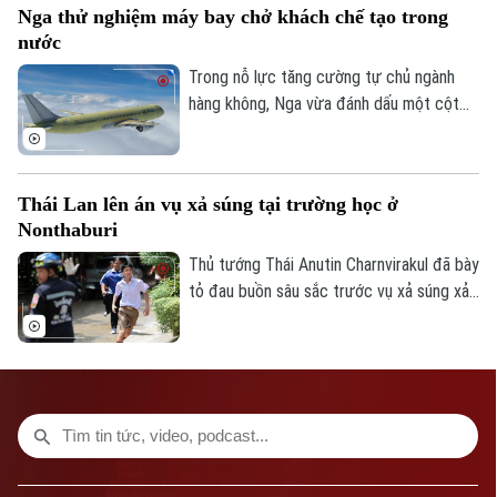
Nga thử nghiệm máy bay chở khách chế tạo trong
Phó Giám đốc: Nguyễn Kim Khiêm, Nguyễn Minh Đức, Nguyễn Thành Lợi
nước
Trong nỗ lực tăng cường tự chủ ngành
hàng không, Nga vừa đánh dấu một cột
mốc mới khi chiếc máy bay chở khách
MS-21, được chế tạo hoàn toàn trong
nước, thực hiện thành công chuyến bay
Thái Lan lên án vụ xả súng tại trường học ở
đầu tiên.
Nonthaburi
Thủ tướng Thái Anutin Charnvirakul đã bày
tỏ đau buồn sâu sắc trước vụ xả súng xảy
ra vào sáng 7/8 theo giờ địa phương, tại
trường Thepsirin, tỉnh Nonthaburi, khiến ít
nhất 8 người thiệt mạng bao gồm cả nghi
phạm và 22 người khác bị thương.