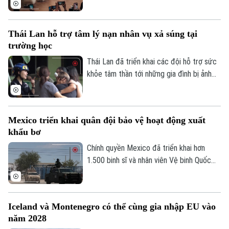
hút đông đảo người hâm mộ tại Hong
Kong (Trung Quốc) với một triển lãm nghệ
thuật quy mô lớn. Sự kiện mang đến
Thái Lan hỗ trợ tâm lý nạn nhân vụ xả súng tại
không gian trải nghiệm đa giác quan, kết
trường học
hợp giữa nghệ thuật, âm nhạc và các mô
hình khổng lồ, góp phần thúc đẩy du lịch
Thái Lan đã triển khai các đội hỗ trợ sức
văn hóa và kinh tế sáng tạo.
khỏe tâm thần tới những gia đình bị ảnh
hưởng sau vụ xả súng tại một trường học
ở tỉnh Nonthaburi, khiến nhiều người thiệt
mạng và bị thương.
Mexico triển khai quân đội bảo vệ hoạt động xuất
khẩu bơ
Chính quyền Mexico đã triển khai hơn
1.500 binh sĩ và nhân viên Vệ binh Quốc
gia tới bang Michoacan – khu vực sản
xuất bơ trọng điểm ở miền Tây nước này,
nhằm ngăn chặn tình trạng tống tiền và
Iceland và Montenegro có thể cùng gia nhập EU vào
bạo lực của các băng nhóm tội phạm ảnh
năm 2028
hưởng tới hoạt động xuất khẩu quả bơ