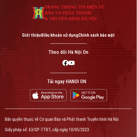
TRANG THÔNG TIN ĐIỆN TỬ
BÁO VÀ PHÁT THANH
& TRUYỀN HÌNH HÀ NỘI
Giới thiệu
Điều khoản sử dụng
Chính sách bảo mật
Theo dõi Hà Nội On
Tải ngay HANOI ON
Bản quyền thuộc về Cơ quan Báo và Phát thanh Truyền hình Hà Nội
Giấy phép số: 63/GP-TTĐT, cấp ngày 10/05/2023