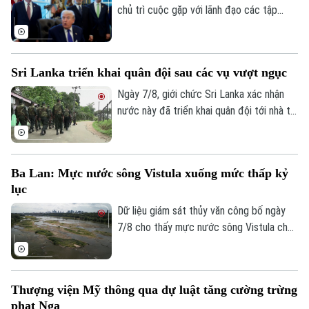
chủ trì cuộc gặp với lãnh đạo các tập
đoàn khai khoáng lớn, trong bối cảnh
Washington đẩy mạnh chiến lược bảo
đảm nguồn cung khoáng sản quan trọng
Sri Lanka triển khai quân đội sau các vụ vượt ngục
phục vụ quốc phòng và giảm phụ thuộc
vào chuỗi cung ứng từ Trung Quốc.
Ngày 7/8, giới chức Sri Lanka xác nhận
nước này đã triển khai quân đội tới nhà tù
chính ở thành phố Colombo và hai nhà tù
khác, sau vụ vượt ngục bất thành khiến ba
phạm nhân thiệt mạng và 23 người bị
Ba Lan: Mực nước sông Vistula xuống mức thấp kỷ
thương.
lục
Dữ liệu giám sát thủy văn công bố ngày
7/8 cho thấy mực nước sông Vistula chảy
qua thủ đô Warsaw của Ba Lan đã giảm
xuống mức thấp nhất kể từ khi công tác
đo đạc được triển khai.
Thượng viện Mỹ thông qua dự luật tăng cường trừng
phạt Nga