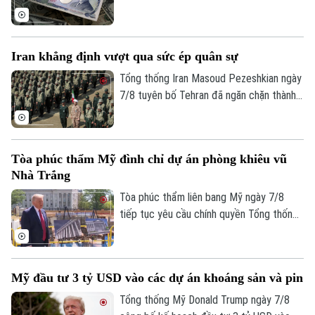
tháng thứ ba liên tiếp trong tháng 7.
Iran khẳng định vượt qua sức ép quân sự
Tổng thống Iran Masoud Pezeshkian ngày
7/8 tuyên bố Tehran đã ngăn chặn thành
công nỗ lực của các đối thủ nhằm làm suy
yếu và gây bất ổn cho đất nước này bằng
sức ép quân sự. Tuyên bố được đưa ra
Tòa phúc thẩm Mỹ đình chỉ dự án phòng khiêu vũ
trong bối cảnh xung đột giữa Iran với Mỹ
Nhà Trắng
và Israel vẫn tiếp diễn.
Tòa phúc thẩm liên bang Mỹ ngày 7/8
tiếp tục yêu cầu chính quyền Tổng thống
Donald Trump dừng thi công phòng khiêu
vũ trị giá 400 triệu USD tại Nhà Trắng.
Phán quyết là một trở ngại đáng kể đối
Mỹ đầu tư 3 tỷ USD vào các dự án khoáng sản và pin
với kế hoạch cải tạo quy mô lớn tại khu
vực trung tâm của ông Trump và đặt ra
Tổng thống Mỹ Donald Trump ngày 7/8