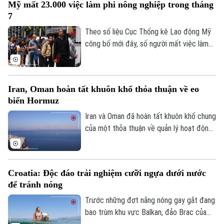
Mỹ mất 23.000 việc làm phi nông nghiệp trong tháng
thành phố Detroit, thể hiện sự đoàn kết
7
Hà Nội
và đẩy mạnh chiến dịch vận động cử tri.
Hà Nội
Theo số liệu Cục Thống kê Lao động Mỹ
Chính trị
công bố mới đây, số người mất việc làm
Nhịp sống Hà Nội
Thế giới
trong lĩnh vực phi nông nghiệp tại nước
Xã hội
này lên tới 23.000 trường hợp trong tháng
Người Hà Nội
Tin tức
Kinh tế
7, trái với dự báo về xu hướng tăng trước
An ninh trật tự
Iran, Oman hoàn tất khuôn khổ thỏa thuận về eo
đó.
Khoảnh khắc Hà Nội
Quân sự
biển Hormuz
Tin tức
Nhà đất
Công nghệ
Ẩm thực
Iran và Oman đã hoàn tất khuôn khổ chung
Hồ sơ
Cafe sáng
của một thỏa thuận về quản lý hoạt động
Tin tức
Tàu và Xe
hàng hải qua eo biển Hormuz, mở ra triển
Người Việt 4 phương
Tài chính Ngân hàng
vọng khôi phục hoạt động vận tải thương
Đầu tư
Ô tô
Giáo dục
mại qua tuyến hàng hải chiến lược này.
Doanh nghiệp
Croatia: Độc đáo trải nghiệm cưỡi ngựa dưới nước
Căn hộ
Tàu
để tránh nóng
Tin tức
Văn hóa
Đất đai
Trước những đợt nắng nóng gay gắt đang
Xe máy
Tuyển sinh
bao trùm khu vực Balkan, đảo Brac của
Tin tức
Sức khỏe
Kinh nghiệm