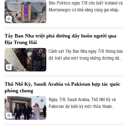
sang Mỹ.
Báo Politico ngày 7/8 cho biết Iceland và
Montenegro có khả năng cùng gia nhập
Liên minh châu Âu (EU) vào năm 2028.
Kịch bản này sẽ phụ thuộc vào kết quả
cuộc trưng cầu dân ý tại Iceland về việc
Tây Ban Nha triệt phá đường dây buôn người qua
nối lại đàm phán gia nhập EU vào cuối
Địa Trung Hải
tháng này.
Cảnh sát Tây Ban Nha ngày 7/8 thông báo
đã triệt phá một trong những đường dây
buôn người lớn nhất hoạt động trên tuyến
Địa Trung Hải, bắt giữ 78 đối tượng và
thu giữ 18 tàu cao tốc.
Bản quyền thuộc về Cơ quan Báo và Phát thanh Truyền hình Hà Nội Giấy
Thổ Nhĩ Kỳ, Saudi Arabia và Pakistan hợp tác quốc
phép số: Số 63/GP-TTDT, cấp ngày 10/05/2023
phòng chung
TRANG THÔNG TIN ĐIỆN TỬ
Ngày 7/8, Saudi Arabia, Thổ Nhĩ Kỳ và
Pakistan dự kiến ký một thỏa thuận
CỦA CƠ QUAN BÁO VÀ PHÁT THANH TRUYỀN HÌNH HÀ NỘI
phòng thủ chung tại thành phố Jeddah
Số 3-5 Huỳnh Thúc Kháng-Phường Láng-Hà Nội
của Saudi Arabia, nhằm tăng cường quan
Giám đốc: VŨ MINH TUẤN
hệ an ninh giữa ba nước.