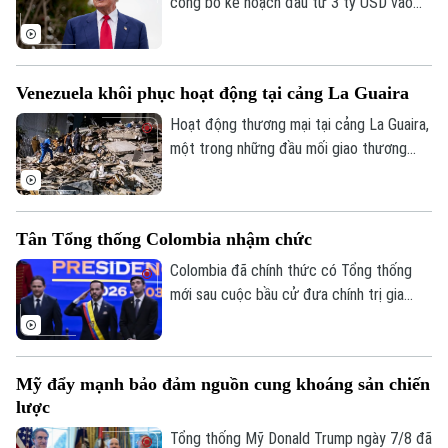
câu hỏi về giới hạn quyền hạn của Tổng
công bố kế hoạch đầu tư 3 tỷ USD vào
thống.
các dự án khoáng sản quan trọng và sản
xuất pin, nhằm tăng nguồn cung trong
nước, củng cố an ninh quốc gia và giảm
Venezuela khôi phục hoạt động tại cảng La Guaira
phụ thuộc vào chuỗi cung ứng từ Trung
Quốc.
Hoạt động thương mại tại cảng La Guaira,
một trong những đầu mối giao thương
quan trọng của Venezuela, đang có dấu
hiệu khôi phục sau trận động đất kép hồi
tháng 6. Một tàu container mang cờ Bồ
Tân Tổng thống Colombia nhậm chức
Đào Nha đã được ghi nhận đang dỡ hàng
tại cảng này hôm 7/8.
Colombia đã chính thức có Tổng thống
mới sau cuộc bầu cử đưa chính trị gia
Theo dõi Hà Nội On
cánh hữu Abelardo De La Espriella lên
nắm quyền. Lễ nhậm chức diễn ra tại
thành phố Cali trong bối cảnh an ninh
Mỹ đẩy mạnh bảo đảm nguồn cung khoáng sản chiến
được siết chặt, đánh dấu một dấu mốc
lược
chưa từng có trong lịch sử chính trị nước
này.
Tổng thống Mỹ Donald Trump ngày 7/8 đã