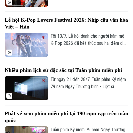
bốn lần so với mức thông thường, theo
dữ liệu ghi nhận từ nền tảng công nghệ du
lịch tích hợp Traveloka.
Lễ hội K-Pop Lovers Festival 2026: Nhịp cầu văn hóa
Việt – Hàn
Tối 13/7, Lễ hội dành cho người hâm mộ
K-Pop 2026 đã kết thúc sau hai đêm diễn
ra tại phố đi bộ Trần Nhân Tông, Hà Nội.
Chương trình do Trung tâm Văn hóa Hàn
Quốc tại Việt Nam, Cơ quan Nội dung
Nhiều phim lịch sử đặc sắc tại Tuần phim miễn phí
Sáng tạo Hàn Quốc và Báo Seoul phối hợp
tổ chức, mở cửa miễn phí cho người dân.
Từ ngày 21 đến 28/7, Tuần phim Kỷ niệm
79 năm Ngày Thương binh - Liệt sĩ
(27/7/1947 - 27/7/2026) sẽ được tổ
chức trên phạm vi toàn quốc. Điểm nhấn
đặc biệt của Tuần phim năm nay là lần đầu
Phát vé xem phim miễn phí tại 190 cụm rạp trên toàn
tiên, toàn bộ hệ thống rạp chiếu phim
quốc
thương mại trên cả nước cùng chung tay
tham gia một chương trình chiếu phim
Tuần phim Kỷ niệm 79 năm Ngày Thương