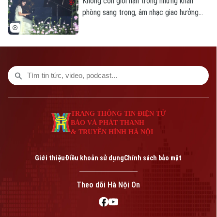
Không còn giới hạn trong những khán
phòng sang trọng, âm nhạc giao hưởng
đang bước ra không gian công cộng, đến
gần hơn với mọi tầng lớp khán giả. Tại
không gian Lầu bát giác, những tác phẩm
kinh điển của thế giới hòa cùng các giai
điệu dân gian Việt Nam đã tạo nên một
đêm nghệ thuật đặc biệt, nơi khoảng
cách giữa nghệ sĩ và công chúng gần như
được xóa nhòa.
TRANG THÔNG TIN ĐIỆN TỬ
BÁO VÀ PHÁT THANH
& TRUYỀN HÌNH HÀ NỘI
Giới thiệu
Điều khoản sử dụng
Chính sách bảo mật
Theo dõi Hà Nội On