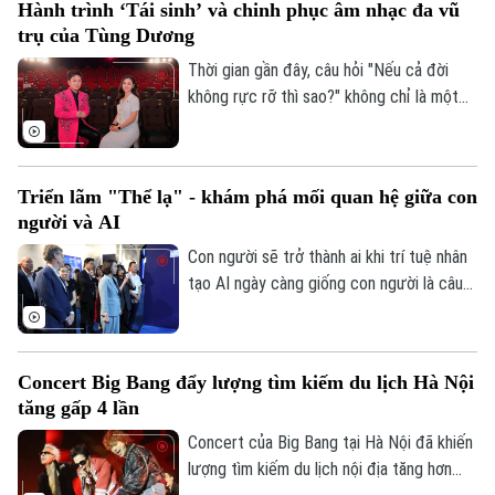
Hành trình ‘Tái sinh’ và chinh phục âm nhạc đa vũ
79 năm Ngày Thương binh - Liệt sĩ.
trụ của Tùng Dương
Thời gian gần đây, câu hỏi "Nếu cả đời
không rực rỡ thì sao?" không chỉ là một
chủ đề được thảo luận sôi nổi trên MXH
mà đã trở thành tựa đề sản phẩm âm
nhạc của Divo Tùng Dương. MV nhanh
Triển lãm "Thể lạ" - khám phá mối quan hệ giữa con
chóng vượt mốc hàng triệu lượt xem,
người và AI
đánh dấu bước đi đầy mới mẻ của một
giọng ca nội lực quyết định bước ra khỏi
Con người sẽ trở thành ai khi trí tuệ nhân
vùng an toàn.
tạo AI ngày càng giống con người là câu
hỏi được đặt ra tại triển lãm nghệ thuật
đương đại "Thể lạ" (The Alien Self) khai
mạc chiều 17/7 tại Hà Nội. Phó Chủ tịch
Concert Big Bang đẩy lượng tìm kiếm du lịch Hà Nội
UBND thành phố Hà Nội Vũ Thu Hà dự lễ
tăng gấp 4 lần
khai mạc.
Concert của Big Bang tại Hà Nội đã khiến
lượng tìm kiếm du lịch nội địa tăng hơn