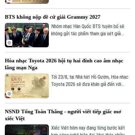
Văn hóa
bản sắc” đã diễn ra tại Trường Đại học
Đất đai
Xe máy
Quốc gia Baku, Cộng hòa Azerbaijan. Tham
Tuyển sinh
BTS không nộp đề cử giải Grammy 2027
Tin tức
Sức khỏe
dự chương trình có Nguyên Uỷ viên Trung
Kinh nghiệm
Thị trường
ương Đảng, Phó Trưởng Ban Tuyên giáo
Nhóm nhạc Hàn Quốc BTS tuyên bố sẽ
Hướng nghiệp
Làng nghề
Trung ương Nguyễn Thế Kỷ, cùng đại diện
không gửi tác phẩm tham gia xét giải
Y tế
Thể thao
Đánh giá
các cơ quan, đại sứ quán và đông đảo
Grammy lần thứ 69, nhằm phản đối việc
Di tích
công chúng hai nước.
Viện Hàn lâm Ghi âm Mỹ bổ sung hạng
Dinh dưỡng
Bóng đá
Giải trí
mục mới dành riêng cho nhạc pop châu Á.
Hòa nhạc Toyota 2026 hội tụ hai đỉnh cao âm nhạc
Tư vấn sức khỏe
Quần vợt
lãng mạn Nga
Tin tức
Đã phát sóng
Tối 23/8, tại Nhà hát Hồ Gươm, Hòa nhạc
Golf
Sao
Toyota 2026 sẽ đưa khán giả đến với
những kiệt tác của âm nhạc lãng mạn Nga.
Điện ảnh
Dưới sự chỉ huy của nhạc trưởng Honna
Tetsuji, pianist Lưu Đức Anh cùng Dàn
Thời trang
NSND Tống Toàn Thắng - người viết tiếp giấc mơ
nhạc Giao hưởng Việt Nam sẽ trình diễn
xiếc Việt
các tác phẩm đỉnh cao của âm nhạc lãng
Âm nhạc
mạn Nga.
Xiếc Việt hôm nay đang từng bước kết