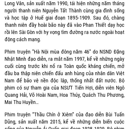
Long Vân, sản xuất năm 1990, tái hiện những năm tháng
người thanh niên Nguyễn Tất Thành cùng gia đình sống
và học tập ở Huế giai đoạn 1895-1909. Sau đó, chàng
thanh niên đầy hoài bão này đã vào Phan Thiết dạy học
rồi lên Sài Gòn với hy vọng tìm đường ra nước ngoài hoạt
động cách mạng.
Phim truyện "Hà Nội mùa đông năm 46" do NSND Đặng
Nhật Minh đạo diễn, ra mắt năm 1997, kể về những ngày
cuối cùng trước khi nổ ra Toàn quốc kháng chiến, mở
đầu ba thập niên chiến đấu anh hùng của nhân dân Việt
Xu hướng
Nam để bảo vệ nền độc lập, thống nhất đất nước. Bộ
phim có sự tham gia của NSƯT Tiến Hợi, diễn viên Ngô
Quang Hải, Võ Hoài Nam, Hoa Thúy, Quách Thu Phương,
Mai Thu Huyền…
Phim truyện “Thầu Chín ở Xiêm” của đạo diễn Bùi Tuấn
Dũng, sản xuất năm 2015, kể về những diễn biến cuộc
sống của Nguyễn Ái Quốc giai đoạn 1928-1929. Bộ phim