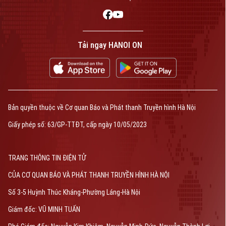
phép số: Số 63/GP-TTDT, cấp ngày 10/05/2023
TRANG THÔNG TIN ĐIỆN TỬ
CỦA CƠ QUAN BÁO VÀ PHÁT THANH TRUYỀN HÌNH HÀ NỘI
Tải ngay HANOI ON
Số 3-5 Huỳnh Thúc Kháng-Phường Láng-Hà Nội
Giám đốc: VŨ MINH TUẤN
Phó Giám đốc: Nguyễn Kim Khiêm, Nguyễn Minh Đức, Nguyễn Thành Lợi
Bản quyền thuộc về Cơ quan Báo và Phát thanh Truyền hình Hà Nội
Giấy phép số: 63/GP-TTĐT, cấp ngày 10/05/2023
TRANG THÔNG TIN ĐIỆN TỬ
CỦA CƠ QUAN BÁO VÀ PHÁT THANH TRUYỀN HÌNH HÀ NỘI
Số 3-5 Huỳnh Thúc Kháng-Phường Láng-Hà Nội
Giám đốc: VŨ MINH TUẤN