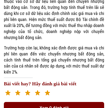
Nhà đất
thuộc vào cơ sở dữ liệu liên quan đến chuyển nhượng
Công nghệ
Ẩm thực
bất động sản. Trong đó, trường hợp tính thuế trên lãi sẽ
Hồ sơ
Cafe sáng
dùng khi cơ sở dữ liệu xác định chính xác giá mua và chi
Tin tức
Tàu và Xe
Người Việt 4 phương
phí liên quan. Hiện mức thuế suất được Bộ Tài chính đề
Tài chính Ngân hàng
Đầu tư
xuất là 20%, để tương đồng với mức thuế thu nhập doanh
Ô tô
Giáo dục
nghiệp của tổ chức, doanh nghiệp nộp với chuyển
Doanh nghiệp
Căn hộ
nhượng bất động sản.
Tàu
Tin tức
Văn hóa
Đất đai
Trường hợp còn lại, không xác định được giá mua và chi
Xe máy
Tuyển sinh
phí liên quan đến việc chuyển nhượng bất động sản,
Tin tức
Sức khỏe
Kinh nghiệm
cách tính thuế trên tổng giá chuyển nhượng bất động
Thị trường
Hướng nghiệp
Làng nghề
sản của cá nhân sẽ được áp dụng, với mức thuế suất dự
Y tế
Thể thao
Đánh giá
kiến 2%.
Di tích
Dinh dưỡng
Bóng đá
Giải trí
Bài viết hay? Hãy đánh giá bài viết
Tư vấn sức khỏe
Quần vợt
Tin tức
Đã phát sóng
Golf
Sao
Xem 0 đánh giá