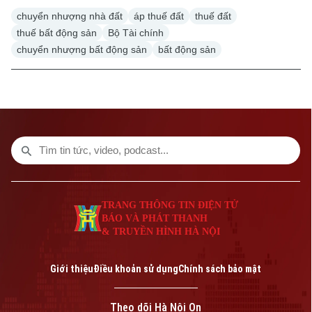
chuyển nhượng nhà đất
áp thuế đất
thuế đất
thuế bất động sản
Bộ Tài chính
chuyển nhượng bất động sản
bất động sản
Liên hệ đường dây nóng (bấm để gọi)
Tòa soạn
Tòa soạn
0865.116.699 (hotline)
0865.116.699
TRANG THÔNG TIN ĐIỆN TỬ
BÁO VÀ PHÁT THANH
& TRUYỀN HÌNH HÀ NỘI
Giới thiệu
Điều khoản sử dụng
Chính sách bảo mật
Bản quyền thuộc về Cơ quan Báo và Phát thanh Truyền hình Hà Nội Giấy
Theo dõi Hà Nội On