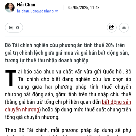
Hải Châu
05/05/2025, 11:43
haichau.luong@daihanoi.vn
0
Bộ Tài chính nghiên cứu phương án tính thuế 20% trên
giá trị chênh lệch giữa giá mua và giá bán bất động sản,
Chuyên mục
tương tự thuế thu nhập doanh nghiệp.
Thời sự
T
ại báo cáo phục vụ chất vấn vừa gửi Quốc hội, Bộ
Tài chính cho biết đang nghiên cứu lựa chọn áp
Hà Nội
Hà Nội
dụng giữa hai phương pháp tính thuế chuyển
nhượng bất động sản, gồm: tính trên thu nhập chịu thuế
Chính trị
Nhịp sống Hà Nội
(bằng giá bán trừ tổng chi phí liên quan đến
bất động sản
Thế giới
chuyển nhượng
) hoặc áp dụng mức thuế suất chung trên
Xã hội
Người Hà Nội
tổng giá chuyển nhượng.
Tin tức
Kinh tế
An ninh trật tự
Khoảnh khắc Hà Nội
Theo Bộ Tài chính, mỗi phương pháp áp dụng sẽ phụ
Quân sự
Tin tức