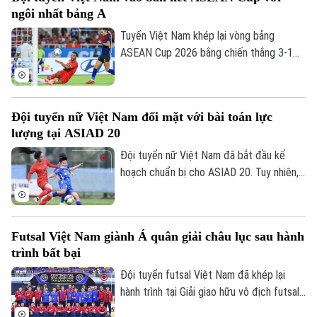
mình ở những set tiếp theo.
ngôi nhất bảng A
Tuyển Việt Nam khép lại vòng bảng
ASEAN Cup 2026 bằng chiến thắng 3-1
trước Campuchia trên sân Mỹ Đình. Đình
Bắc tỏa sáng với cú đúp, giúp thầy trò
HLV Kim Sang-sik giành trọn 3 điểm và
Đội tuyển nữ Việt Nam đối mặt với bài toán lực
tạo đà thuận lợi trước vòng bán kết.
lượng tại ASIAD 20
Đội tuyển nữ Việt Nam đã bắt đầu kế
hoạch chuẩn bị cho ASIAD 20. Tuy nhiên,
quá trình trẻ hóa lực lượng cùng nguy cơ
thiếu vắng nhiều trụ cột đang đặt HLV
Hoàng Văn Phúc trước bài toán nhân sự
Futsal Việt Nam giành Á quân giải châu lục sau hành
đầy thách thức trên hành trình hướng tới
trình bất bại
đấu trường châu lục.
Đội tuyển futsal Việt Nam đã khép lại
hành trình tại Giải giao hữu vô địch futsal
châu lục diễn ra tại Thái Lan sau chuỗi