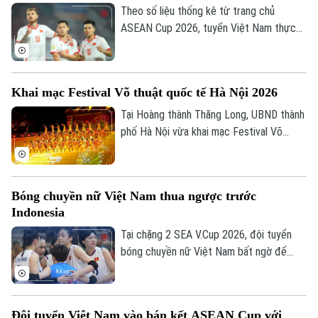
Theo số liệu thống kê từ trang chủ
Tòa soạn
Tòa soạn
ASEAN Cup 2026, tuyển Việt Nam thực
0865.116.699 (hotline)
0865.116.699
hiện tổng cộng 2.202 đường chuyền sau 4
trận, trong đó có tới 1.944 đường chuyền
chính xác, đạt tỷ lệ thành công lên tới
Khai mạc Festival Võ thuật quốc tế Hà Nội 2026
88% là những con số ấn tượng nhất từ khi
giải khởi tranh.
Tại Hoàng thành Thăng Long, UBND thành
phố Hà Nội vừa khai mạc Festival Võ
thuật quốc tế Hà Nội 2026 với chủ đề
“Hào khí Thăng Long - Tinh hoa võ Việt”.
Bóng chuyền nữ Việt Nam thua ngược trước
Indonesia
Tại chặng 2 SEA V.Cup 2026, đội tuyển
bóng chuyền nữ Việt Nam bất ngờ để
thua trước Indonesia. Đoàn quân của HLV
Ngọc Hoa dẫn trước 2-0 với thế trận, lối
chơi áp đảo. Nhưng rồi họ đánh mất chính
Đội tuyển Việt Nam vào bán kết ASEAN Cup với