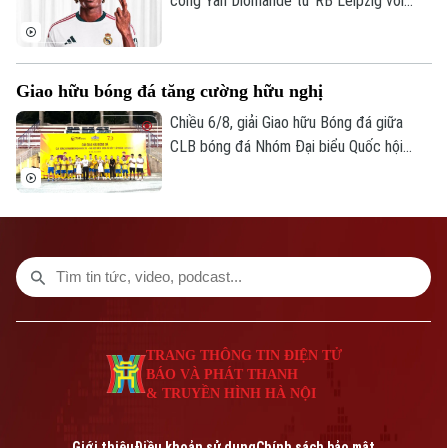
công Yan Diomande từ RB Leipzig với
mức giá kỷ lục. Tổng giá trị thương vụ lên
tới 140 triệu euro, bao gồm 125 triệu
euro phí chuyển nhượng cố định và 15
Giao hữu bóng đá tăng cường hữu nghị
triệu euro phụ phí tùy theo thành tích.
Chiều 6/8, giải Giao hữu Bóng đá giữa
CLB bóng đá Nhóm Đại biểu Quốc hội
khóa XVI, Đại học Bách khoa Hà Nội và
Tập đoàn T&T Group đã diễn ra trong
không khí sôi nổi, đoàn kết và thắm tình
hữu nghị.
TRANG THÔNG TIN ĐIỆN TỬ
BÁO VÀ PHÁT THANH
& TRUYỀN HÌNH HÀ NỘI
Giới thiệu
Điều khoản sử dụng
Chính sách bảo mật