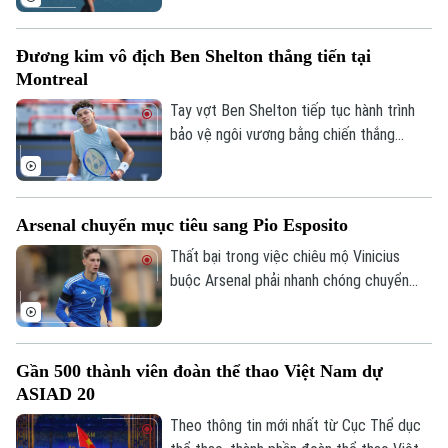
mạnh nhất. Trong khi đó, tay vợt chủ nhà
Leylah Fernandez (hạt giống số 30) đã
Đương kim vô địch Ben Shelton thẳng tiến tại
tạo nên bất ngờ lớn khi đánh bại hạt giống
Montreal
số 5 người Nga, Mirra Andreeva.
Tay vợt Ben Shelton tiếp tục hành trình
bảo vệ ngôi vương bằng chiến thắng
thuyết phục sau hai set trước tay vợt hạt
giống số 31 Zizou Bergs tại giải Canadian
Open.
Arsenal chuyển mục tiêu sang Pio Esposito
Thất bại trong việc chiêu mộ Vinicius
buộc Arsenal phải nhanh chóng chuyển
hướng sang các mục tiêu khác trên thị
trường chuyển nhượng khi đội chủ sân
Emirates đang dành sự quan tâm đặc biệt
Gần 500 thành viên đoàn thể thao Việt Nam dự
cho chân sút đầy tiềm năng Pio Esposito,
ASIAD 20
tạo ra cuộc cạnh tranh khốc liệt với Man
Utd mùa hè năm nay.
Theo thông tin mới nhất từ Cục Thể dục