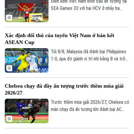
Điền kinh Việt Nam khởi đầu ấn tượng tại
SEA Games 33 với hai HCV ở nhảy ba
bước và 1.500 mét nữ, cùng hai tấm HCĐ
ở 1.500 mét nam và ném đĩa.
Xác định đối thủ của tuyển Việt Nam ở bán kết
ASEAN Cup
Tối 8/8, Malaysia đã đánh bại Philippines
1-0, qua đó giành vị trí nhì bảng B và trở
thành đối thủ của tuyển Việt Nam tại bán
kết ASEAN Cup 2026.
Chelsea chạy đà đầy ấn tượng trước thềm mùa giải
2026/27
Trước thềm mùa giải 2026/27, Chelsea có
Chuyên mục
màn chạy đà ấn tượng khi đánh bại AC
Milan 3-0 trong trận giao hữu. Kết quả này
Thời sự
giúp HLV Xabi Alonso có màn chuẩn bị
tích cực trước mùa giải mới khởi tranh
Hà Nội