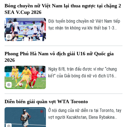
nhãn, góp phần tạo nên sắc màu đa dạng
Y tế
Thể thao
Đánh giá
Bóng chuyền nữ Việt Nam lại thua ngược tại chặng 2
cho ngày hội võ thuật lớn của Thủ đô.
Di tích
SEA V.Cup 2026
Dinh dưỡng
Bóng đá
Giải trí
Đội tuyển bóng chuyền nữ Việt Nam tiếp
Tư vấn sức khỏe
tục nhận tin không vui khi thất bại 1-3
Quần vợt
Tin tức
Đã phát sóng
trước Philippines ở lượt trận thứ hai
chặng 2 SEA V.Cup 2026 dù Thanh Thúy
Golf
Sao
và các đồng đội có khởi đầu thuận lợi khi
Phong Phú Hà Nam vô địch giải U16 nữ Quốc gia
giành chiến thắng ở set đấu đầu tiên.
Điện ảnh
2026
Ngày 8/8, trận đấu được ví như “chung
Thời trang
kết” của Giải bóng đá nữ vô địch U16
Quốc gia 2026 đã khép lại với chiến thắng
Âm nhạc
tối thiểu dành cho Phong Phú Hà Nam
trước đối thủ được đánh giá cao là Hà
Diễn biến giải quần vợt WTA Toronto
Nội.
Ở nội dung của nữ diễn ra tại Toronto, tay
vợt người Kazakhstan, Elena Rybakina
xuất sắc giành quyền vào vòng 16 tay vợt