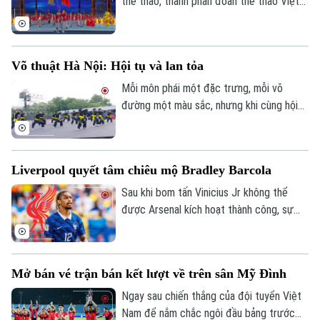
thể thao, thành phần đoàn thể thao Việt
Nam dự kiến sang Nhật Bản tranh tài sẽ
không quá 500 thành viên, để đảm bảo
tốt nhất chuyên môn.
Võ thuật Hà Nội: Hội tụ và lan tỏa
Mỗi môn phái một đặc trưng, mỗi võ
đường một màu sắc, nhưng khi cùng hội
tụ tại Festival Võ thuật quốc tế Hà Nội
2026, tất cả cùng tạo nên một không gian
võ thuật đa dạng, sôi động và giàu bản
Liverpool quyết tâm chiêu mộ Bradley Barcola
sắc.
Theo dõi Hà Nội On
Sau khi bom tấn Vinicius Jr không thể
được Arsenal kích hoạt thành công, sự
chú ý ở nước Anh dồn về Liverpool với
con số 115 triệu euro họ sẵn sàng bỏ ra
để chiêu mộ Bradley Barcola.
Mở bán vé trận bán kết lượt về trên sân Mỹ Đình
Ngay sau chiến thắng của đội tuyển Việt
Nam để nắm chắc ngôi đầu bảng trước