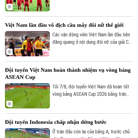
Campuchia, Liên đoàn Bóng đá Việt Nam
(VFF) đã thông báo kế hoạch bán vé trận
bán kết lượt về ASEAN Hyundai Cup 2026
Việt Nam lần đầu vô địch cầu mây đôi nữ thế giới
của đội tuyển Việt Nam trên sân Mỹ Đình.
Ngay từ chiều 8/8, người hâm mộ đã có
Các vận động viên Việt Nam lần đầu tiên
thể mua vé.
đăng quang ở nội dung đôi nữ của giải Cầu
mây vô địch thế giới diễn ra ở Thái Lan
ngày 7/8.
Đội tuyển Việt Nam hoàn thành nhiệm vụ vòng bảng
ASEAN Cup
Tối 7/8, đội tuyển Việt Nam đã hoàn tất
vòng bảng ASEAN Cup 2026 bằng trận
đấu tiếp đón Campuchia. Trong lần thứ 2
được thi đấu trên sân nhà từ đầu giải,
thầy trò huấn luyện viên Kim Sang Sik mới
Đội tuyển Indonesia chấp nhận dừng bước
có được niềm vui trọn vẹn ở Mỹ Đình.
Ở trận đấu còn lại của bảng A, trước chủ