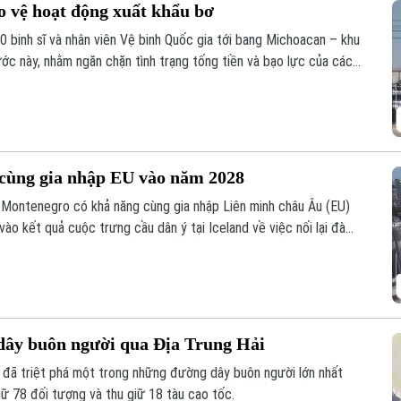
o vệ hoạt động xuất khẩu bơ
0 binh sĩ và nhân viên Vệ binh Quốc gia tới bang Michoacan – khu
ớc này, nhằm ngăn chặn tình trạng tống tiền và bạo lực của các
ộng xuất khẩu quả bơ sang Mỹ.
 cùng gia nhập EU vào năm 2028
à Montenegro có khả năng cùng gia nhập Liên minh châu Âu (EU)
ào kết quả cuộc trưng cầu dân ý tại Iceland về việc nối lại đàm
dây buôn người qua Địa Trung Hải
 đã triệt phá một trong những đường dây buôn người lớn nhất
iữ 78 đối tượng và thu giữ 18 tàu cao tốc.