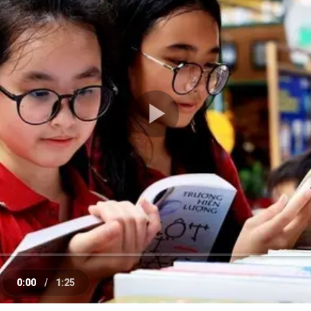
Play
Video
0:00
/
1:25
e
Current
Duration