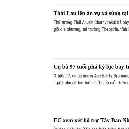
Thái Lan lên án vụ xả súng tạ
Thủ tướng Thái Anutin Charnvirakul đã bà
giờ địa phương, tại trường Thepsirin, tỉnh
phạm và 22 người khác bị thương.
Cụ bà 97 tuổi phá kỷ lục bay 
Ở tuổi 97, cụ bà người Anh Betty Bromage 
người phụ nữ lớn tuổi nhất biểu diễn trê
bệnh viện từng điều trị bệnh đột quỵ cho 
EC xem xét hỗ trợ Tây Ban Nha