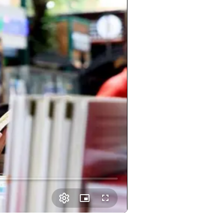
Picture-
Fullscreen
in-