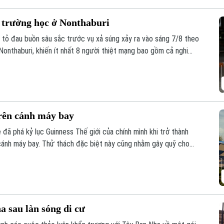
i trường học ở Nonthaburi
y tỏ đau buồn sâu sắc trước vụ xả súng xảy ra vào sáng 7/8 theo
 Nonthaburi, khiến ít nhất 8 người thiệt mạng bao gồm cả nghi
trên cánh máy bay
đã phá kỷ lục Guinness Thế giới của chính mình khi trở thành
n cánh máy bay. Thử thách đặc biệt này cũng nhằm gây quỹ cho
bà.
 sau làn sóng di cư