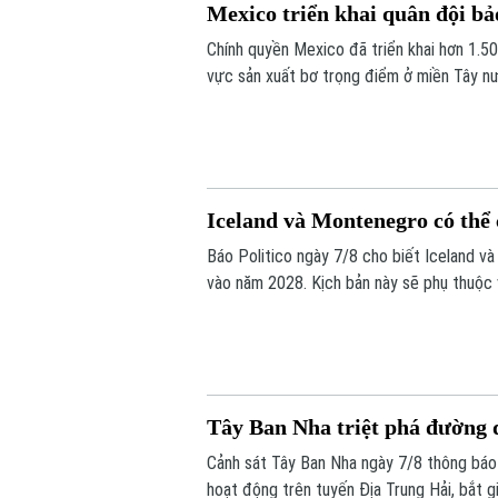
Mexico triển khai quân đội bả
Chính quyền Mexico đã triển khai hơn 1.50
vực sản xuất bơ trọng điểm ở miền Tây nư
băng nhóm tội phạm ảnh hưởng tới hoạt đ
Iceland và Montenegro có thể
Báo Politico ngày 7/8 cho biết Iceland v
vào năm 2028. Kịch bản này sẽ phụ thuộc v
phán gia nhập EU vào cuối tháng này.
Tây Ban Nha triệt phá đường 
Cảnh sát Tây Ban Nha ngày 7/8 thông báo
hoạt động trên tuyến Địa Trung Hải, bắt g