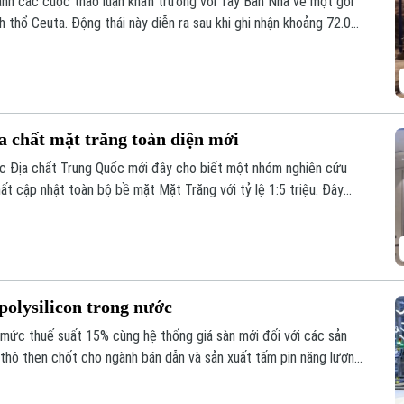
ành các cuộc thảo luận khẩn trương với Tây Ban Nha về một gói
nh thổ Ceuta. Động thái này diễn ra sau khi ghi nhận khoảng 72.000
ực này trong một đợt biến động chưa từng có tiền lệ.
a chất mặt trăng toàn diện mới
ọc Địa chất Trung Quốc mới đây cho biết một nhóm nghiên cứu
t cập nhật toàn bộ bề mặt Mặt Trăng với tỷ lệ 1:5 triệu. Đây
 giúp viết lại lịch sử địa chất của thiên thể này dựa trên những
polysilicon trong nước
mức thuế suất 15% cùng hệ thống giá sàn mới đối với các sản
u thô then chốt cho ngành bán dẫn và sản xuất tấm pin năng lượng