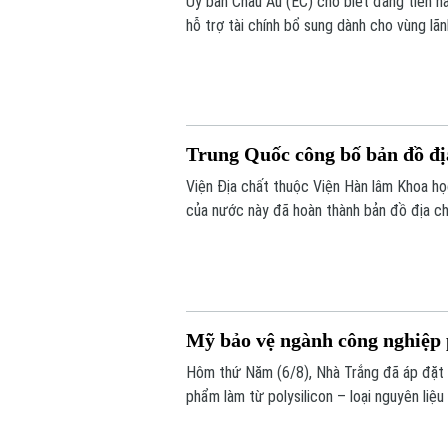
Ủy ban Châu Âu (EC) cho biết đang tiến h
hỗ trợ tài chính bổ sung dành cho vùng lã
người di cư vượt biên từ Maroc vào khu v
Trung Quốc công bố bản đồ đị
Viện Địa chất thuộc Viện Hàn lâm Khoa h
của nước này đã hoàn thành bản đồ địa chấ
được xem là bước tiến khoa học quan trọng
dữ liệu nghiên cứu tiên tiến nhất.
Mỹ bảo vệ ngành công nghiệp 
Hôm thứ Năm (6/8), Nhà Trắng đã áp đặt 
phẩm làm từ polysilicon – loại nguyên liệ
mặt trời.