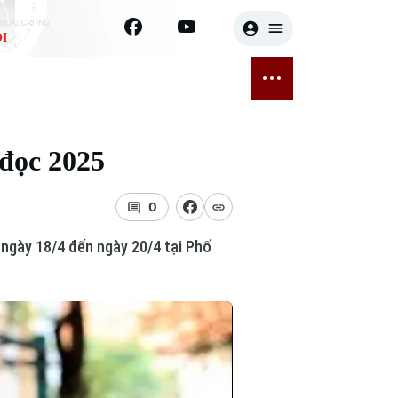
I
E
THỂ THAO
GIẢI TRÍ
ĐÃ PHÁT SÓNG
Bóng đá
Tin tức
đọc 2025
ỡng
Quần vợt
Sao
sức khỏe
Golf
Điện ảnh
0
ngày 18/4 đến ngày 20/4 tại Phố
Thời trang
Âm nhạc