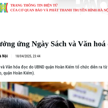
TRANG THÔNG TIN ĐIỆN TỬ
CỦA CƠ QUAN BÁO VÀ PHÁT THANH TRUYỀN HÌNH HÀ NỘ
KINH TẾ
NHÀ ĐẤT
TÀU VÀ XE
GIÁO DỤC
VĂN HÓA
SỨC KHỎ
i
Tin tức
Tin tức
Ô tô
Tin tức
Tin tức
Y tế
ưởng ứng Ngày Sách và Văn hoá 
ự
Cafe sáng
Đầu tư
Tàu
Tuyển sinh
Làng nghề
Dinh dư
Nội
Tài chính Ngân hàng
Căn hộ
Xe máy
Hướng nghiệp
Di tích
Tư vấn 
à Nội
18/04/2025, 23:44
và Văn hóa đọc do UBND quận Hoàn Kiếm tổ chức diễn ra từ 
iệt 4 phương
Doanh nghiệp
Đất đai
Thị trường
o, quận Hoàn Kiếm).
Kinh nghiệm
Đánh giá