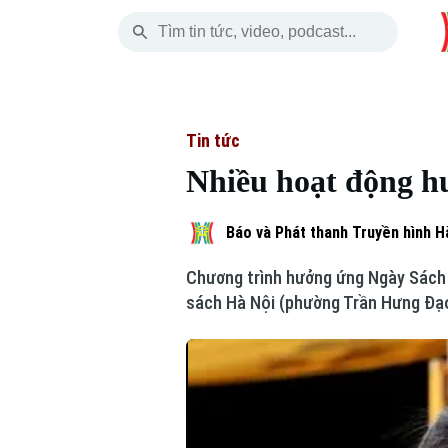
Thứ Bảy
THỜI SỰ
HÀ NỘI
THẾ GIỚI
08 Tháng 08, 2026
Hà Nội
Nhịp sống Hà Nộ
Tin tức
Tin tức
Nhiều hoạt động h
Chính trị
Người Hà Nội
Quân s
Xã hội
Khoảnh khắc Hà 
Hồ sơ
Báo và Phát thanh Truyền hình H
Chương trình hưởng ứng Ngày Sách 
An ninh trật tự
Ẩm thực
Người V
sách Hà Nội (phường Trần Hưng Đạ
Công nghệ
Skip Ad