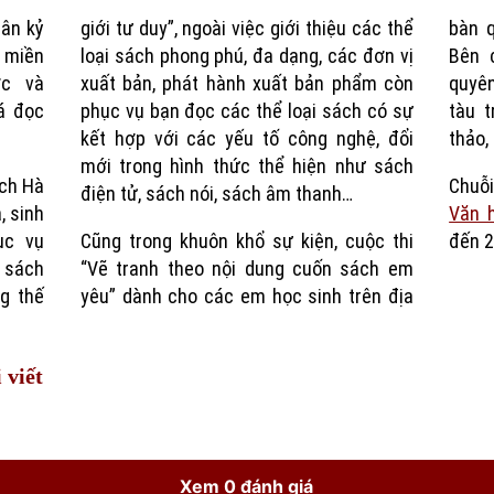
hân kỷ
giới tư duy”, ngoài việc giới thiệu các thể
bàn 
Time
g miền
loại sách phong phú, đa dạng, các đơn vị
Bên 
ớc và
xuất bản, phát hành xuất bản phẩm còn
quyê
á đọc
phục vụ bạn đọc các thể loại sách có sự
tàu t
kết hợp với các yếu tố công nghệ, đổi
thảo,
mới trong hình thức thể hiện như sách
ách Hà
Chuỗ
điện tử, sách nói, sách âm thanh…
, sinh
Văn 
ục vụ
Cũng trong khuôn khổ sự kiện, cuộc thi
đến 2
 sách
“Vẽ tranh theo nội dung cuốn sách em
g thế
yêu” dành cho các em học sinh trên địa
 viết
Xem 0 đánh giá