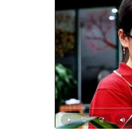
Loaded
:
0.00%
Play
Mut