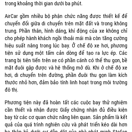
trong khoảng thời gian dưới ba phút.
AirCar gồm nhiều bộ phận chức năng được thiết kế để
chuyển đổi giữa di chuyển trên mặt đất và trong không
trung. Phần thân, hình dáng, khí động của xe không chỉ
cho phép hành khách ngồi thoải mái mà còn tăng cường
hiệu suất nâng trong lúc bay. Ở chế độ xe hơi, phương
tiện sử dụng một tấm cản dòng để tạo ra lực ép. Các
trang bị tiên tiến trên xe có phần cánh có thể thu gọn, bề
mặt đuôi gập được và hệ thống mở dù. Khi ở chế độ xe
hơi, di chuyển trên đường, phần đuôi thu gọn làm kích
thước nhỏ hơn, đảm bảo tính linh hoạt trong môi trường
Xu hướng
đô thị.
Phương tiện này đã hoàn tất các cuộc bay thử nghiệm
cần thiết và nhận được Giấy chứng nhận đủ điều kiện
bay từ các cơ quan chức năng liên quan. Sản phẩm là kết
quả của quá trình nghiên cứu và phát triển kéo dài hơn
ba thập kỷ, dưới sự dẫn dắt của nhà phát minh Stefan