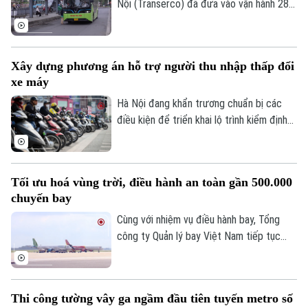
Nội (Transerco) đã đưa vào vận hành 281
xe buýt điện trên 17 tuyến, đồng thời,
hoàn thành kế hoạch bổ sung thêm 122
xe buýt điện cỡ trung và 43 xe buýt điện
Xây dựng phương án hỗ trợ người thu nhập thấp đổi
cỡ lớn theo các hợp đồng thầu mới.
xe máy
Hà Nội đang khẩn trương chuẩn bị các
điều kiện để triển khai lộ trình kiểm định
khí thải xe mô tô, xe gắn máy. Đáng chú ý,
thành phố sẽ xây dựng chính sách hỗ trợ
người dân đổi xe máy cũ, góp phần giảm ô
Tối ưu hoá vùng trời, điều hành an toàn gần 500.000
nhiễm không khí.
chuyến bay
Cùng với nhiệm vụ điều hành bay, Tổng
công ty Quản lý bay Việt Nam tiếp tục
đẩy mạnh các giải pháp tối ưu hóa vùng
trời và nâng cao năng lực khai thác.
Thi công tường vây ga ngầm đầu tiên tuyến metro số