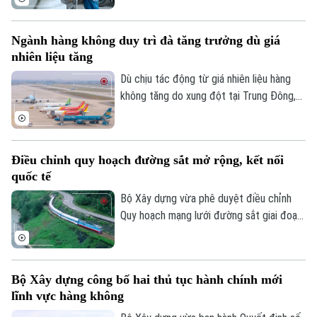
phương tiện vận tải thương mại, đặc biệt
là phân khúc xe tải hạng nặng.
Ngành hàng không duy trì đà tăng trưởng dù giá
nhiên liệu tăng
Dù chịu tác động từ giá nhiên liệu hàng
không tăng do xung đột tại Trung Đông,
thị trường hàng không Việt Nam vẫn ghi
nhận tăng trưởng tích cực trong 6 tháng
đầu năm 2026 với hơn 45,4 triệu lượt hành
Điều chỉnh quy hoạch đường sắt mở rộng, kết nối
khách, tăng gần 10% so với cùng kỳ.
quốc tế
Bộ Xây dựng vừa phê duyệt điều chỉnh
Quy hoạch mạng lưới đường sắt giai đoạn
2021-2030, tầm nhìn đến năm 2050 với
định hướng mở rộng hệ thống đường sắt
quốc gia và tăng cường kết nối quốc tế.
Bộ Xây dựng công bố hai thủ tục hành chính mới
lĩnh vực hàng không