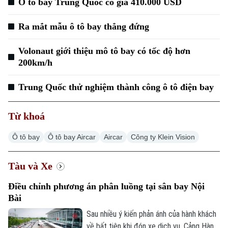
Ô tô bay Trung Quốc có giá 410.000 USD
Ra mắt mẫu ô tô bay thẳng đứng
Volonaut giới thiệu mô tô bay có tốc độ hơn
200km/h
Trung Quốc thử nghiệm thành công ô tô điện bay
Từ khoá
Ô tô bay
Ô tô bay Aircar
Aircar
Công ty Klein Vision
Tàu và Xe
Điều chỉnh phương án phân luồng tại sân bay Nội
Bài
Sau nhiều ý kiến phản ánh của hành khách
về bất tiện khi đón xe dịch vụ, Cảng Hàng