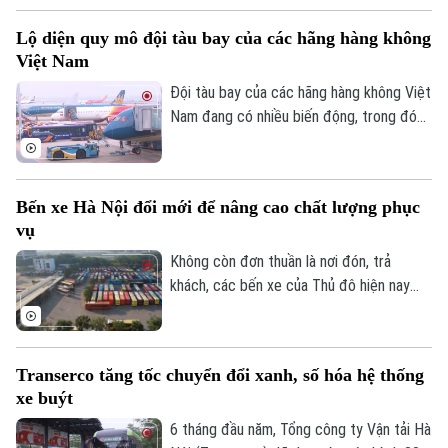
Việc mở rộng này nhằm đáp ứng nhu cầu
Lộ diện quy mô đội tàu bay của các hãng hàng không
làm thủ tục hàng không tự động ngày
Theo dõi Hà Nội On
Việt Nam
càng tăng của người dân.
Đội tàu bay của các hãng hàng không Việt
Nam đang có nhiều biến động, trong đó
Bamboo Airways là hãng thu hút sự chú ý
khi chỉ còn 3 tàu bay khai thác, giảm mạnh
so với giai đoạn cao điểm trước đây.
Bến xe Hà Nội đổi mới để nâng cao chất lượng phục
vụ
Không còn đơn thuần là nơi đón, trả
khách, các bến xe của Thủ đô hiện nay
đang từng bước trở thành những điểm
trung chuyển hiện đại với nhiều tiện ích,
hướng tới xây dựng hình ảnh bến xe Hà
Transerco tăng tốc chuyển đổi xanh, số hóa hệ thống
Nội an toàn, văn minh và thân thiện với
xe buýt
người dân.
6 tháng đầu năm, Tổng công ty Vận tải Hà