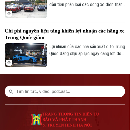
đầu tiên phân loại các dòng xe điện thành
8 nhóm với tiêu chí kỹ thuật cụ thể.
Chi phí nguyên liệu tăng khiến lợi nhuận các hãng xe
Trung Quốc giảm
Lợi nhuận của các nhà sản xuất ô tô Trung
Quốc đang chịu áp lực ngày càng lớn do
giá nguyên liệu đầu vào tăng mạnh.
TRANG THÔNG TIN ĐIỆN TỬ
BÁO VÀ PHÁT THANH
& TRUYỀN HÌNH HÀ NỘI