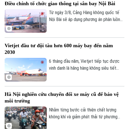
Điều chỉnh tổ chức giao thông tại sân bay Nội Bài
Âm nhạc
tiện giao thông công cộng. Để triển khai
hiệu quả, Thành phố yêu cầu cần xây dựng
Từ ngày 3/8, Cảng Hàng không quốc tế
nhận diện với các tuyến xe buýt này.
Nội Bài sẽ áp dụng phương án phân luồng
giao thông mới tại cả Nhà ga hành khách
T1 và T2, với nhiều thay đổi liên quan đến
đường tiếp cận, khu vực đón trả khách và
Vietjet đầu tư đội tàu hơn 600 máy bay đến năm
các bãi đỗ ô tô.
2030
6 tháng đầu năm, Vietjet tiếp tục được
vinh danh là hãng hàng không siêu tiết
kiệm tốt nhất thế giới, top 10 hãng hàng
không chi phí thấp an toàn nhất năm 2026,
nơi làm việc tốt nhất toàn cầu, nơi làm
Hà Nội nghiên cứu chuyển đổi xe máy cũ để bảo vệ
việc tốt nhất châu Á. Tiền đề tăng trưởng
môi trường
mạnh mẽ nửa đầu năm 2026 cũng là động
lực để đơn vị phấn đấu đầu tư đội tàu
Nhằm từng bước cải thiện chất lượng
hơn 600 máy bay đến năm 2030.
không khí và giảm phát thải từ phương
tiện giao thông, Hà Nội đang nghiên cứu