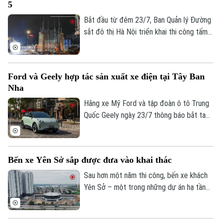
5
Bắt đầu từ đêm 23/7, Ban Quản lý Đường
sắt đô thị Hà Nội triển khai thi công tấm
tường vây đầu tiên tại ga ngầm S3 của
tuyến Metro số 5 Văn Cao - Hòa Lạc,
đánh dấu dự án chính thức bước vào giai
Ford và Geely hợp tác sản xuất xe điện tại Tây Ban
đoạn thi công kết cấu ngầm.
Nha
Hãng xe Mỹ Ford và tập đoàn ô tô Trung
Quốc Geely ngày 23/7 thông báo bắt tay
sản xuất xe điện tại Tây Ban Nha. Động
thái này diễn ra trong bối cảnh các nhà
sản xuất ô tô Trung Quốc đang đẩy mạnh
Liên hệ đường dây nóng (bấm để gọi)
Bến xe Yên Sở sắp được đưa vào khai thác
mở rộng quy mô tại thị trường châu Âu.
Tòa soạn
Tòa soạn
Sau hơn một năm thi công, bến xe khách
0865.116.699 (hotline)
0865.116.699
Yên Sở – một trong những dự án hạ tầng
giao thông trọng điểm của Hà Nội – đã
cơ bản hoàn thiện và sẵn sàng đưa vào