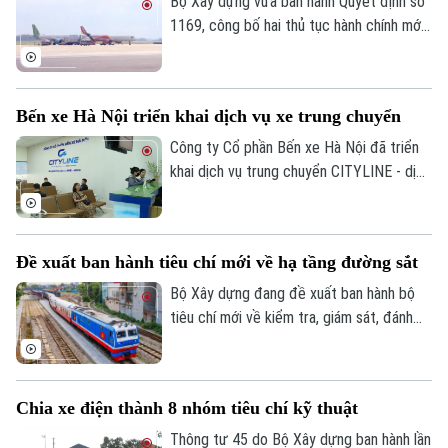
Bộ Xây dựng vừa ban hành Quyết định số
1169, công bố hai thủ tục hành chính mới
cùng nhiều nội dung sửa đổi, thay thế
trong lĩnh vực hàng không thuộc phạm vi
quản lý của Bộ.
Bến xe Hà Nội triển khai dịch vụ xe trung chuyển
Bản quyền thuộc về Cơ quan Báo và Phát thanh Truyền hình Hà Nội Giấy
Công ty Cổ phần Bến xe Hà Nội đã triển
phép số: Số 63/GP-TTDT, cấp ngày 10/05/2023
khai dịch vụ trung chuyển CITYLINE - dịch
vụ giúp kết nối hành khách từ nhà đến bến
TRANG THÔNG TIN ĐIỆN TỬ
xe và từ bến xe về nhà, gia tăng tiện ích
CỦA CƠ QUAN BÁO VÀ PHÁT THANH TRUYỀN HÌNH HÀ NỘI
và tạo dựng hình ảnh bến xe thân thiện,
Đề xuất ban hành tiêu chí mới về hạ tầng đường sắt
hiện đại, xây dựng hệ sinh thái phục vụ
Số 3-5 Huỳnh Thúc Kháng-Phường Láng-Hà Nội
hành khách ngày càng hoàn thiện.
Bộ Xây dựng đang đề xuất ban hành bộ
Giám đốc: VŨ MINH TUẤN
tiêu chí mới về kiểm tra, giám sát, đánh
Phó Giám đốc: Nguyễn Kim Khiêm, Nguyễn Minh Đức, Nguyễn Thành Lợi
giá và nghiệm thu chất lượng dịch vụ quản
lý, bảo trì kết cấu hạ tầng đường sắt quốc
gia.
Chia xe điện thành 8 nhóm tiêu chí kỹ thuật
Thông tư 45 do Bộ Xây dựng ban hành lần