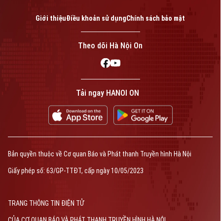
Giới thiệu
Điều khoản sử dụng
Chính sách bảo mật
Theo dõi Hà Nội On
Tải ngay HANOI ON
Bản quyền thuộc về Cơ quan Báo và Phát thanh Truyền hình Hà Nội
Giấy phép số: 63/GP-TTĐT, cấp ngày 10/05/2023
TRANG THÔNG TIN ĐIỆN TỬ
CỦA CƠ QUAN BÁO VÀ PHÁT THANH TRUYỀN HÌNH HÀ NỘI