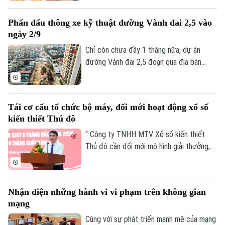
cho thấy mô hình chính quyền địa phương
hai cấp không chỉ là sự thay đổi về cơ cấu
Phấn đấu thông xe kỹ thuật đường Vành đai 2,5 vào
tổ chức, mà là bước chuyển căn bản tổ
ngày 2/9
chức lại không gian phát triển và tái cấu
trúc mô hình quản trị của thành phố Hà
Chỉ còn chưa đầy 1 tháng nữa, dự án
Nội.
đường Vành đai 2,5 đoạn qua địa bàn
phường Cầu Giấy sẽ phải hoàn thành
thông xe kỹ thuật vào đúng dịp Quốc
khánh 2/9. Trên công trường, không khí
Tái cơ cấu tổ chức bộ máy, đổi mới hoạt động xổ số
thi công đang diễn ra vô cùng khẩn
kiến thiết Thủ đô
trương, đảm bảo yêu cầu chất lượng công
trình cũng như tiến độ thành phố đã đề
" Công ty TNHH MTV Xổ số kiến thiết
ra.
Thủ đô cần đổi mới mô hình giải thưởng,
kết hợp phương thức xổ số truyền thống
với công nghệ; đồng thời tái cơ cấu tổ
chức bộ máy, nâng cao thu nhập người lao
Nhận diện những hành vi vi phạm trên không gian
động, gia tăng đóng góp cho Thủ đô" - đó
mạng
là yêu cầu của Ủy viên Ban Thường vụ
Thành ủy, Phó Chủ tịch UBND TP Hà Nội
Cùng với sự phát triển mạnh mẽ của mạng