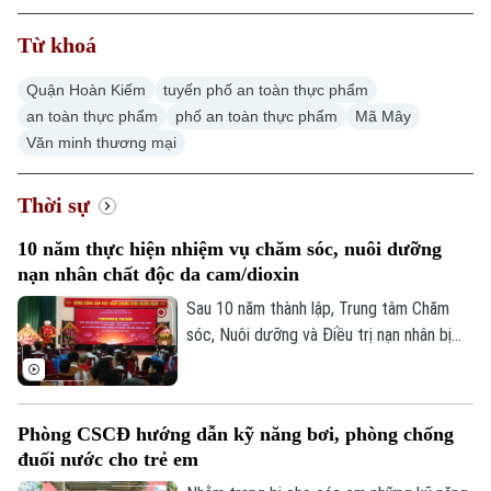
Từ khoá
Quận Hoàn Kiếm
tuyến phố an toàn thực phẩm
an toàn thực phẩm
phố an toàn thực phẩm
Mã Mây
Văn minh thương mại
Thời sự
10 năm thực hiện nhiệm vụ chăm sóc, nuôi dưỡng
nạn nhân chất độc da cam/dioxin
Sau 10 năm thành lập, Trung tâm Chăm
sóc, Nuôi dưỡng và Điều trị nạn nhân bị
nhiễm chất độc da cam/dioxin thành phố
Hà Nội trực thuộc Sở Nội Vụ Hà Nội đã
trở thành điểm tựa cho hàng trăm nạn
Phòng CSCĐ hướng dẫn kỹ năng bơi, phòng chống
nhân và gia đình nạn nhân nhiễm chất độc
đuối nước cho trẻ em
da cam/dioxin trên địa bàn Thành phố.
Chuyên mục