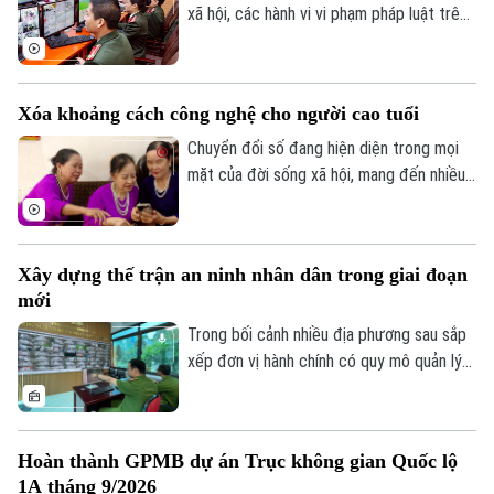
Nguyễn Xuân Lưu.
xã hội, các hành vi vi phạm pháp luật trên
không gian mạng như phát tán thông tin
giả, quảng cáo sai sự thật, lừa đảo trực
tuyến, xúc phạm danh dự, nhân phẩm vẫn
Xóa khoảng cách công nghệ cho người cao tuổi
diễn biến phức tạp. Vậy đâu là ranh giới
giữa quyền tự do ngôn luận và hành vi vi
Chuyển đổi số đang hiện diện trong mọi
phạm pháp luật?
mặt của đời sống xã hội, mang đến nhiều
tiện ích. Trong sự phát triển mạnh mẽ của
công nghệ, vẫn còn một bộ phận người
dân, đặc biệt là người cao tuổi, gặp khó
Xây dựng thế trận an ninh nhân dân trong giai đoạn
khăn trong tiếp cận và sử dụng các nền
mới
tảng số.
Trong bối cảnh nhiều địa phương sau sắp
xếp đơn vị hành chính có quy mô quản lý
lớn hơn, yêu cầu bảo đảm an ninh, trật tự
cũng đặt ra những nhiệm vụ mới. Bên cạnh
vai trò nòng cốt của lực lượng công an,
Hoàn thành GPMB dự án Trục không gian Quốc lộ
việc phát huy sức mạnh của nhân dân, xây
1A tháng 9/2026
dựng các mô hình tự quản và ứng dụng