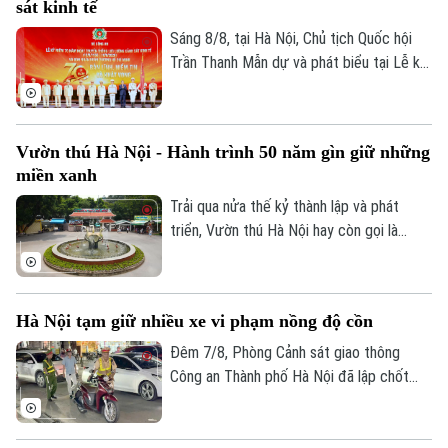
sát kinh tế
tại các khu đô thị.
Đất đai
Xe máy
Tuyển sinh
Sáng 8/8, tại Hà Nội, Chủ tịch Quốc hội
Tin tức
Sức khỏe
Kinh nghiệm
Trần Thanh Mẫn dự và phát biểu tại Lễ kỷ
Thị trường
Hướng nghiệp
niệm 70 năm Ngày truyền thống lực lượng
Làng nghề
Y tế
Thể thao
Cảnh sát kinh tế (10/8/1956 -
Đánh giá
10/8/2026) và đón nhận Huân chương Hồ
Di tích
Dinh dưỡng
Vườn thú Hà Nội - Hành trình 50 năm gìn giữ những
Chí Minh. Cùng dự buổi lễ có Ủy viên Bộ
Bóng đá
Giải trí
miền xanh
Chính trị, Thường trực Ban Bí thư Trần
Tư vấn sức khỏe
Cẩm Tú.
Trải qua nửa thế kỷ thành lập và phát
Quần vợt
Tin tức
Đã phát sóng
triển, Vườn thú Hà Nội hay còn gọi là
Golf
Công viên Thủ Lệ không chỉ là nơi chăm
Sao
sóc, bảo tồn hàng trăm cá thể động vật
mà còn là không gian xanh, văn hoá gắn bó
Điện ảnh
Hà Nội tạm giữ nhiều xe vi phạm nồng độ cồn
với nhiều thế hệ người dân Thủ đô.
Đêm 7/8, Phòng Cảnh sát giao thông
Thời trang
Công an Thành phố Hà Nội đã lập chốt
tuần tra, phát hiện và xử lý nhiều trường
Âm nhạc
hợp vi phạm nồng độ cồn, trong đó có