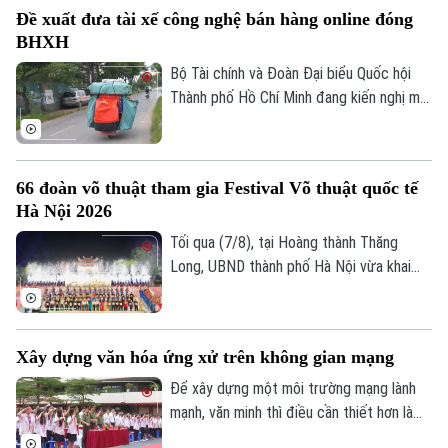
trường hợp vi phạm vượt mức kịch khung.
Đề xuất đưa tài xế công nghệ bán hàng online đóng
BHXH
Bộ Tài chính và Đoàn Đại biểu Quốc hội
Thành phố Hồ Chí Minh đang kiến nghị mở
rộng nhóm đối tượng đóng bảo hiểm xã
hội bắt buộc đối với người lao động có
thu nhập từ nền tảng số như tài xế công
66 đoàn võ thuật tham gia Festival Võ thuật quốc tế
nghệ, người giao hàng hay người bán hàng
Hà Nội 2026
online trên các sàn thương mại điện tử.
Tối qua (7/8), tại Hoàng thành Thăng
Long, UBND thành phố Hà Nội vừa khai
mạc Festival Võ thuật quốc tế Hà Nội
2026 với chủ đề “Hào khí Thăng Long -
Tinh hoa võ Việt”.
Xây dựng văn hóa ứng xử trên không gian mạng
Để xây dựng một môi trường mạng lành
mạnh, văn minh thì điều cần thiết hơn là
mỗi người phải hình thành văn hóa ứng xử