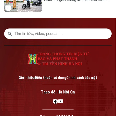
dịch đào tạo kỹ năng lái xe an toàn trên
phạm vi toàn quốc. Nội dung đào tạo tập
trung vào các kỹ năng cơ bản về quy tắc
tham gia giao thông và kỹ năng phòng
ngừa tai nạn.
TRANG THÔNG TIN ĐIỆN TỬ
BÁO VÀ PHÁT THANH
& TRUYỀN HÌNH HÀ NỘI
Giới thiệu
Điều khoản sử dụng
Chính sách bảo mật
Theo dõi Hà Nội On