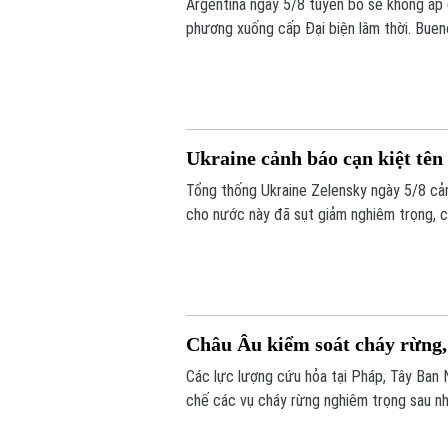
Argentina ngày 5/8 tuyên bố sẽ không áp 
phương xuống cấp Đại biện lâm thời. Bueno
khẳng định không muốn làm gia tăng căng 
Ukraine cảnh báo cạn kiệt tê
Tổng thống Ukraine Zelensky ngày 5/8 cả
cho nước này đã sụt giảm nghiêm trọng, c
điểm Nga đang gia tăng các cuộc tập kích
không của Kiev nhiều lần bất lực trước t
Châu Âu kiểm soát cháy rừng, 
Các lực lượng cứu hỏa tại Pháp, Tây Ban
chế các vụ cháy rừng nghiêm trọng sau nhi
rừng bị thiêu rụi mà còn là thiệt hại lớn đ