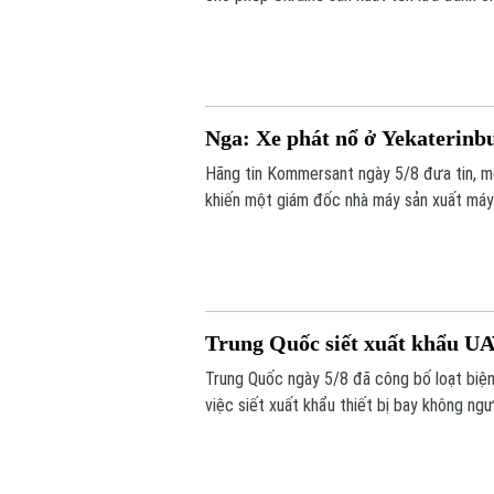
trọng này để đối phó các cuộc tập kích c
Nga: Xe phát nổ ở Yekaterinb
Hãng tin Kommersant ngày 5/8 đưa tin, m
khiến một giám đốc nhà máy sản xuất máy b
mạng. Đây là vụ tấn công thứ hai nhằm và
Trung Quốc siết xuất khẩu UA
Trung Quốc ngày 5/8 đã công bố loạt biện
việc siết xuất khẩu thiết bị bay không ng