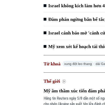
Israel không kích làm hơn 4
Đàm phán ngừng bắn bế tắc,
Israel cảnh báo mở 'cánh c
Mỹ xem xét kế hoạch tái th
Từ khoá
xung đột leo thang
dải G
Thế giới
Mỹ âm thầm xúc tiến đàm phán
Hãng tin Reuters ngày 5/8 dẫn một số ng
cho phép Ukraine sản xuất tên lửa đánh chặ