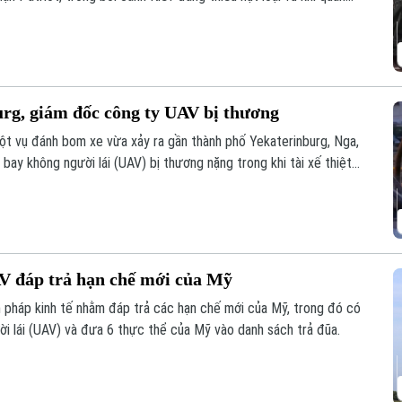
ủa Nga.
urg, giám đốc công ty UAV bị thương
ột vụ đánh bom xe vừa xảy ra gần thành phố Yekaterinburg, Nga,
ay không người lái (UAV) bị thương nặng trong khi tài xế thiệt
o các nhà sản xuất UAV của Nga chỉ trong vòng một tuần qua.
V đáp trả hạn chế mới của Mỹ
 pháp kinh tế nhằm đáp trả các hạn chế mới của Mỹ, trong đó có
ười lái (UAV) và đưa 6 thực thể của Mỹ vào danh sách trả đũa.