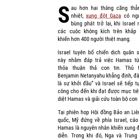
S
au hơn hai tháng căng thẳ
nhiệt,
xung đột Gaza
có ng
bùng phát trở lại, khi Israel n
các cuộc không kích trên khắp 
khiến hơn 400 người thiệt mạng.
Israel tuyên bố chiến dịch quân 
này nhằm đáp trả việc Hamas từ
thỏa thuận thả con tin. Thủ 
Benjamin Netanyahu khẳng định, đâ
là sự khởi đầu” và Israel sẽ tiếp t
công cho đến khi đạt được mục tiê
diệt Hamas và giải cứu toàn bộ con 
Tại phiên họp Hội đồng Bảo an Li
quốc, Mỹ đứng về phía Israel, cá
Hamas là nguyên nhân khiến xung đ
diễn. Trong khi đó, Nga và Trung