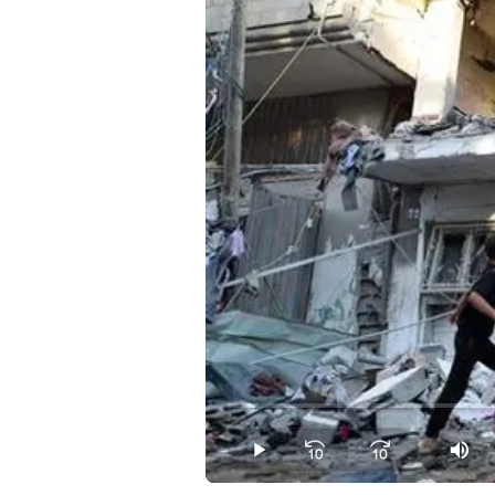
Loaded
:
0.00%
Play
Mut