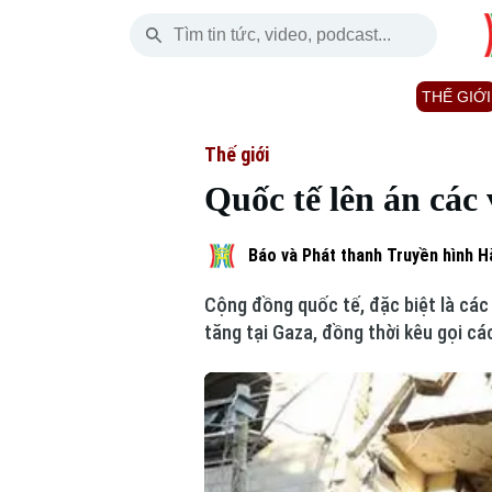
Thứ Năm
THỜI SỰ
HÀ NỘI
THẾ GIỚI
06 Tháng 08, 2026
Hà Nội
Nhịp sống Hà Nộ
Tin tức
Thế giới
Quốc tế lên án các
Chính trị
Người Hà Nội
Quân s
Xã hội
Khoảnh khắc Hà 
Hồ sơ
Báo và Phát thanh Truyền hình H
Cộng đồng quốc tế, đặc biệt là các 
An ninh trật tự
Ẩm thực
Người V
tăng tại Gaza, đồng thời kêu gọi cá
Công nghệ
Skip Ad