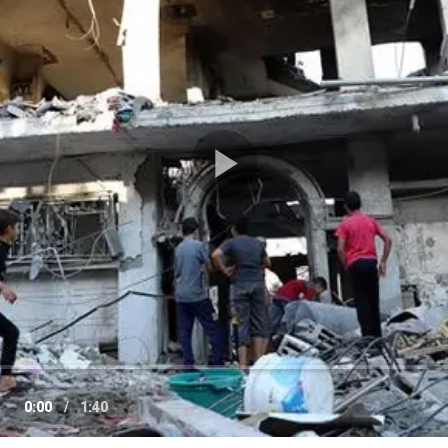
Play
Video
0:00
/
1:40
e
Current
Duration