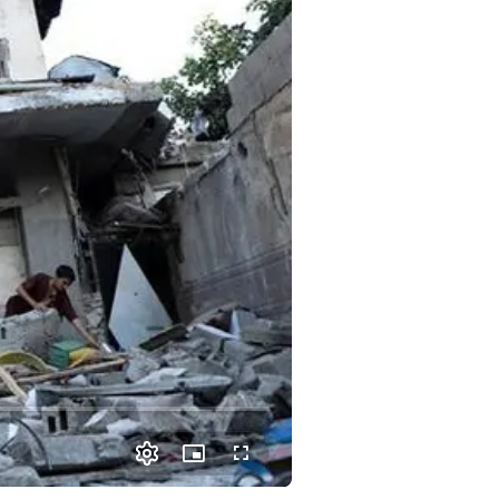
Picture-
Fullscreen
in-