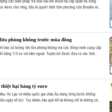
dụng các biện pháp trả đũa sau khi Brazil hạ cấp quan hệ song
s Aires cho rằng, đây là quyết định đơn phương của Brasilia và
thẳng giữa hai nước láng giềng.
n lửa phòng không trước mùa đông
nh báo số lượng tên lửa phòng không mà các đồng minh cung cấp
hỉ bằng 1/3 so với năm ngoái. Tuyên bố được đưa ra vào thời
 vào nhiều thành phố của Ukraine, trong khi hệ thống phòng
ên lửa mà Moscow phóng lên.
thiệt hại hàng tỷ euro
 Nha, Hy Lạp và nhiều quốc gia châu Âu đang từng bước khống
ều ngày nỗ lực. Tuy nhiên, hậu quả để lại không chỉ là những cánh
ối với sản xuất, du lịch và đời sống người dân. Tổn thất tại một số