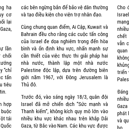
ng hạ
các bên ngừng bắn để bảo vệ dân thường
Cho đ
Time
uy cơ
và tạo điều kiện cho viện trợ nhân đạo.
Israe
ối lại
mạng,
Cùng chung quan điểm, Ai Cập, Kuwait và
Gaza,
nhiề
Bahrain đều cho rằng các cuộc tấn công
chết 
của Israel đe dọa nghiêm trọng đến hòa
vẫn c
sự lần
bình và ổn định khu vực, nhấn mạnh sự
quan 
 chối
cần thiết của việc thực thi giải pháp hai
khôn
tướng
nhà nước, thành lập một nhà nước
khủn
y “chỉ
Palestine độc lập, dựa trên đường biên
triển
ục tấn
giới năm 1967, với Đông Jerusalem là
Pales
u tiêu
Thủ đô.
tin.
Đáng 
Trước đó, vào sáng ngày 18/3, quân đội
nhiề
ên hợp
Israel đã mở chiến dịch “Sức mạnh và
Gaza 
o buộc
Thanh kiếm”, không kích quy mô lớn vào
phát 
ột tái
nhiều khu vực khác nhau trên khắp Dải
và qu
 Quốc
Gaza, từ Bắc vào Nam. Các khu vực được
họ.