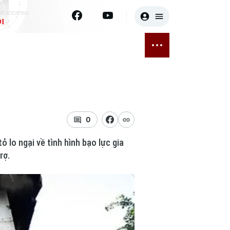
I
E
THỂ THAO
GIẢI TRÍ
ĐÃ PHÁT SÓNG
Bóng đá
Tin tức
ỡng
Quần vợt
Sao
sức khỏe
Golf
Điện ảnh
0
 lo ngại về tình hình bạo lực gia
Thời trang
rợ.
Âm nhạc