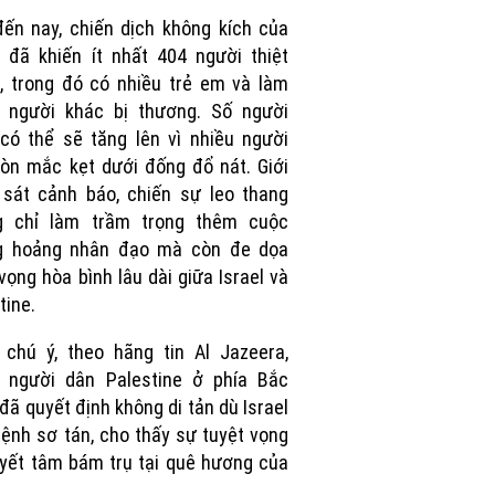
Picture
ến nay, chiến dịch không kích của
l đã khiến ít nhất 404 người thiệt
 trong đó có nhiều trẻ em và làm
u người khác bị thương. Số người
có thể sẽ tăng lên vì nhiều người
òn mắc kẹt dưới đống đổ nát. Giới
sát cảnh báo, chiến sự leo thang
g chỉ làm trầm trọng thêm cuộc
g hoảng nhân đạo mà còn đe dọa
 vọng hòa bình lâu dài giữa Israel và
tine.
chú ý, theo hãng tin Al Jazeera,
u người dân Palestine ở phía Bắc
đã quyết định không di tản dù Israel
lệnh sơ tán, cho thấy sự tuyệt vọng
yết tâm bám trụ tại quê hương của