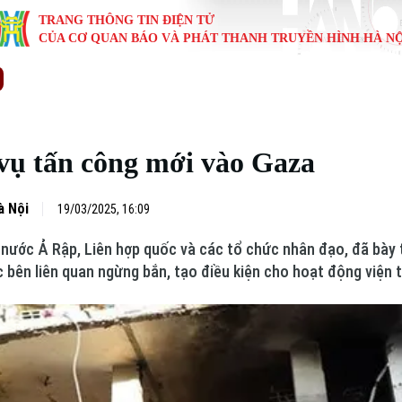
TRANG THÔNG TIN ĐIỆN TỬ
CỦA CƠ QUAN BÁO VÀ PHÁT THANH TRUYỀN HÌNH HÀ NỘ
KINH TẾ
NHÀ ĐẤT
TÀU VÀ XE
GIÁO DỤC
VĂN HÓA
SỨC KHỎ
i
Tin tức
Tin tức
Ô tô
Tin tức
Tin tức
Y tế
 vụ tấn công mới vào Gaza
ự
Cafe sáng
Đầu tư
Tàu
Tuyển sinh
Làng nghề
Dinh dư
Nội
Tài chính Ngân hàng
Căn hộ
Xe máy
Hướng nghiệp
Di tích
Tư vấn 
à Nội
19/03/2025, 16:09
nước Ả Rập, Liên hợp quốc và các tổ chức nhân đạo, đã bày tỏ
iệt 4 phương
Doanh nghiệp
Đất đai
Thị trường
c bên liên quan ngừng bắn, tạo điều kiện cho hoạt động viện t
Kinh nghiệm
Đánh giá