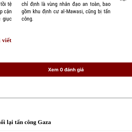
tồi tệ
chỉ định là vùng nhân đạo an toàn, bao
ếp cận
gồm khu định cư al-Mawasi, cũng bị tấn
c giục
công.
 viết
Xem 0 đánh giá
ối lại tấn công Gaza